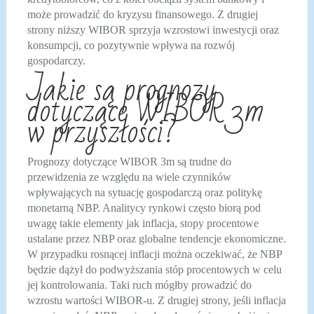
może prowadzić do kryzysu finansowego. Z drugiej
strony niższy WIBOR sprzyja wzrostowi inwestycji oraz
konsumpcji, co pozytywnie wpływa na rozwój
gospodarczy.
Jakie są prognozy
dotyczące WIBOR 3m
w przyszłości?
Prognozy dotyczące WIBOR 3m są trudne do
przewidzenia ze względu na wiele czynników
wpływających na sytuację gospodarczą oraz politykę
monetarną NBP. Analitycy rynkowi często biorą pod
uwagę takie elementy jak inflacja, stopy procentowe
ustalane przez NBP oraz globalne tendencje ekonomiczne.
W przypadku rosnącej inflacji można oczekiwać, że NBP
będzie dążył do podwyższania stóp procentowych w celu
jej kontrolowania. Taki ruch mógłby prowadzić do
wzrostu wartości WIBOR-u. Z drugiej strony, jeśli inflacja