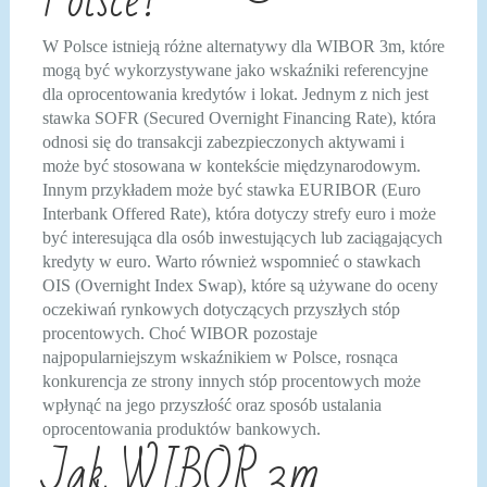
Polsce?
W Polsce istnieją różne alternatywy dla WIBOR 3m, które
mogą być wykorzystywane jako wskaźniki referencyjne
dla oprocentowania kredytów i lokat. Jednym z nich jest
stawka SOFR (Secured Overnight Financing Rate), która
odnosi się do transakcji zabezpieczonych aktywami i
może być stosowana w kontekście międzynarodowym.
Innym przykładem może być stawka EURIBOR (Euro
Interbank Offered Rate), która dotyczy strefy euro i może
być interesująca dla osób inwestujących lub zaciągających
kredyty w euro. Warto również wspomnieć o stawkach
OIS (Overnight Index Swap), które są używane do oceny
oczekiwań rynkowych dotyczących przyszłych stóp
procentowych. Choć WIBOR pozostaje
najpopularniejszym wskaźnikiem w Polsce, rosnąca
konkurencja ze strony innych stóp procentowych może
wpłynąć na jego przyszłość oraz sposób ustalania
oprocentowania produktów bankowych.
Jak WIBOR 3m