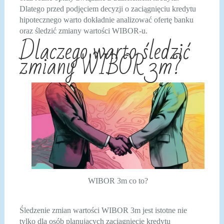
Dlatego przed podjęciem decyzji o zaciągnięciu kredytu
hipotecznego warto dokładnie analizować ofertę banku
oraz śledzić zmiany wartości WIBOR-u.
Dlaczego warto śledzić
zmiany WIBOR 3m?
WIBOR 3m co to?
Śledzenie zmian wartości WIBOR 3m jest istotne nie
tylko dla osób planujących zaciągnięcie kredytu