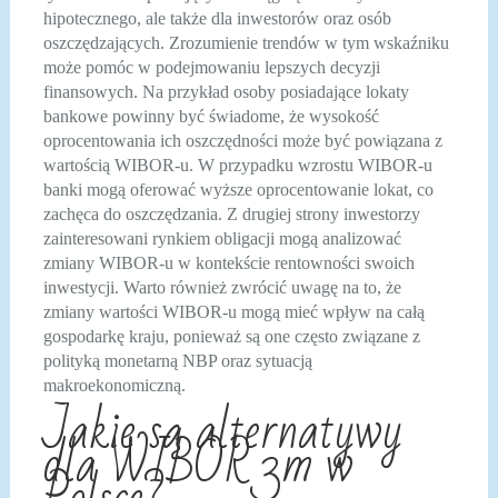
hipotecznego, ale także dla inwestorów oraz osób
oszczędzających. Zrozumienie trendów w tym wskaźniku
może pomóc w podejmowaniu lepszych decyzji
finansowych. Na przykład osoby posiadające lokaty
bankowe powinny być świadome, że wysokość
oprocentowania ich oszczędności może być powiązana z
wartością WIBOR-u. W przypadku wzrostu WIBOR-u
banki mogą oferować wyższe oprocentowanie lokat, co
zachęca do oszczędzania. Z drugiej strony inwestorzy
zainteresowani rynkiem obligacji mogą analizować
zmiany WIBOR-u w kontekście rentowności swoich
inwestycji. Warto również zwrócić uwagę na to, że
zmiany wartości WIBOR-u mogą mieć wpływ na całą
gospodarkę kraju, ponieważ są one często związane z
polityką monetarną NBP oraz sytuacją
makroekonomiczną.
Jakie są alternatywy
dla WIBOR 3m w