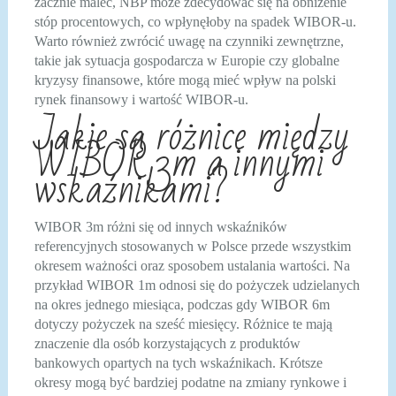
zacznie maleć, NBP może zdecydować się na obniżenie
stóp procentowych, co wpłynęłoby na spadek WIBOR-u.
Warto również zwrócić uwagę na czynniki zewnętrzne,
takie jak sytuacja gospodarcza w Europie czy globalne
kryzysy finansowe, które mogą mieć wpływ na polski
rynek finansowy i wartość WIBOR-u.
Jakie są różnice między
WIBOR 3m a innymi
wskaźnikami?
WIBOR 3m różni się od innych wskaźników
referencyjnych stosowanych w Polsce przede wszystkim
okresem ważności oraz sposobem ustalania wartości. Na
przykład WIBOR 1m odnosi się do pożyczek udzielanych
na okres jednego miesiąca, podczas gdy WIBOR 6m
dotyczy pożyczek na sześć miesięcy. Różnice te mają
znaczenie dla osób korzystających z produktów
bankowych opartych na tych wskaźnikach. Krótsze
okresy mogą być bardziej podatne na zmiany rynkowe i