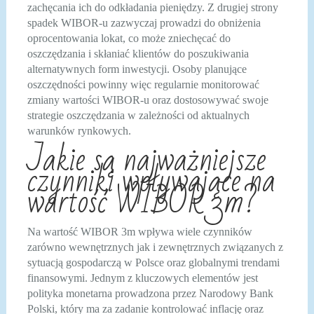
zachęcania ich do odkładania pieniędzy. Z drugiej strony
spadek WIBOR-u zazwyczaj prowadzi do obniżenia
oprocentowania lokat, co może zniechęcać do
oszczędzania i skłaniać klientów do poszukiwania
alternatywnych form inwestycji. Osoby planujące
oszczędności powinny więc regularnie monitorować
zmiany wartości WIBOR-u oraz dostosowywać swoje
strategie oszczędzania w zależności od aktualnych
warunków rynkowych.
Jakie są najważniejsze
czynniki wpływające na
wartość WIBOR 3m?
Na wartość WIBOR 3m wpływa wiele czynników
zarówno wewnętrznych jak i zewnętrznych związanych z
sytuacją gospodarczą w Polsce oraz globalnymi trendami
finansowymi. Jednym z kluczowych elementów jest
polityka monetarna prowadzona przez Narodowy Bank
Polski, który ma za zadanie kontrolować inflację oraz