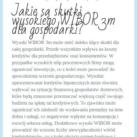
Jakie są skutki
wysokiego WIBOR 3m
dla gospodarki?
Wysoki WIBOR 3m może mieć daleko idące skutki dla
całej gospodarki. Przede wszystkim wpływa na koszty
kredytów dla przedsiębiorstw oraz konsumentów. W
przypadku wysokich stóp procentowych firmy mogą
ograniczać inwestycje, co z kolei może prowadzić do
spowolnienia wzrostu gospodarczego. Wysokie
oprocentowanie kredytów hipotecznych może również
wpływać na sytuację finansową gospodarstw domowych,
które będą zmuszone przeznaczać większą część swojego
budżetu na spłatę rat kredytowych. To zjawisko może
ograniczać ich zdolność do wydawania pieniędzy na inne
dobra i usługi, co negatywnie wpłynie na konsumpcję i
rozwój sektora usług. Dodatkowo wysoki WIBOR może
prowadzić do wzrostu liczby niewypłacalności wśród
kredytobiorców, co z kolei obciąża system bankowy i