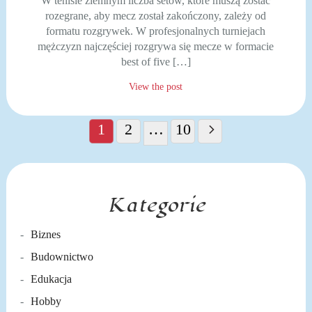
W tenisie ziemnym liczba setów, które muszą zostać
rozegrane, aby mecz został zakończony, zależy od
formatu rozgrywek. W profesjonalnych turniejach
mężczyzn najczęściej rozgrywa się mecze w formacie
best of five […]
View the post
Stronicowanie
wpisów
1
2
…
10
Kategorie
Biznes
Budownictwo
Edukacja
Hobby