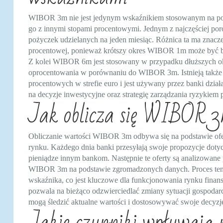
WIBOR 3m nie jest jedynym wskaźnikiem stosowanym na pol
go z innymi stopami procentowymi. Jednym z najczęściej p
pożyczek udzielanych na jeden miesiąc. Różnica ta ma znacze
procentowej, ponieważ krótszy okres WIBOR 1m może być ba
Z kolei WIBOR 6m jest stosowany w przypadku dłuższych o
oprocentowania w porównaniu do WIBOR 3m. Istnieją także i
procentowych w strefie euro i jest używany przez banki dzi
na decyzje inwestycyjne oraz strategię zarządzania ryzykiem p
Jak oblicza się WIBOR 3m
Obliczanie wartości WIBOR 3m odbywa się na podstawie ofer
rynku. Każdego dnia banki przesyłają swoje propozycje doty
pieniądze innym bankom. Następnie te oferty są analizowane 
WIBOR 3m na podstawie zgromadzonych danych. Proces ten m
wskaźnika, co jest kluczowe dla funkcjonowania rynku fina
pozwala na bieżąco odzwierciedlać zmiany sytuacji gospodarc
mogą śledzić aktualne wartości i dostosowywać swoje decyzje
Jakie czynniki wpływają n