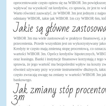
oprocentowanie często opiera się na WIBOR 3m powiększ
wpływać na wysokość rat kredytów, co sprawia, że jest to ws
Warto również zauważyć, że WIBOR 3m jest jednym z najpopul
odmiany WIBOR, takie jak WIBOR 1m czy WIBOR 6m, które
Jakie są główne zastoso
WIBOR 3m ma wiele zastosowań w praktyce finansowej, a jeg
przecenienia. Przede wszystkim jest on wykorzystywany jako
Kredyty te często mają zmienną stopę procentową, co oznacza
wartości WIBOR 3m. Oprócz kredytów hipotecznych, WIBO
oraz leasingu. Banki i instytucje finansowe korzystają z teg
sprawia, że jego wartość ma bezpośredni wpływ na koszty 
również używany przy wycenie instrumentów dłużnych, takich
często zwracają uwagę na zmiany w wartości WIBOR 3m jako 
bankowego.
Jak zmiany stóp procen
3m