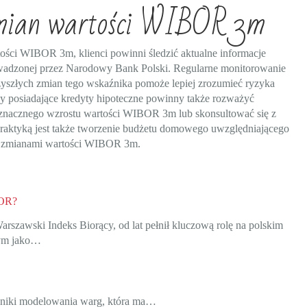
zmian wartości WIBOR 3m
ości WIBOR 3m, klienci powinni śledzić aktualne informacje
rowadzonej przez Narodowy Bank Polski. Regularne monitorowanie
yszłych zmian tego wskaźnika pomoże lepiej zrozumieć ryzyka
 posiadające kredyty hipoteczne powinny także rozważyć
znacznego wzrostu wartości WIBOR 3m lub skonsultować się z
raktyką jest także tworzenie budżetu domowego uwzględniającego
ze zmianami wartości WIBOR 3m.
BOR?
rszawski Indeks Biorący, od lat pełnił kluczową rolę na polskim
ym jako…
echniki modelowania warg, która ma…