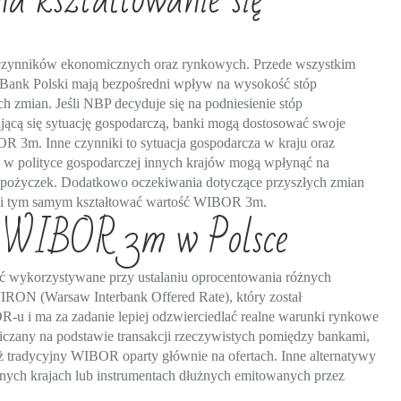
 czynników ekonomicznych oraz rynkowych. Przede wszystkim
Bank Polski mają bezpośredni wpływ na wysokość stóp
 zmian. Jeśli NBP decyduje się na podniesienie stóp
jącą się sytuację gospodarczą, banki mogą dostosować swoje
OR 3m. Inne czynniki to sytuacja gospodarcza w kraju oraz
 w polityce gospodarczej innych krajów mogą wpłynąć na
ia pożyczek. Dodatkowo oczekiwania dotyczące przyszłych zmian
 i tym samym kształtować wartość WIBOR 3m.
a WIBOR 3m w Polsce
ć wykorzystywane przy ustalaniu oprocentowania różnych
IRON (Warsaw Interbank Offered Rate), który został
u i ma za zadanie lepiej odzwierciedlać realne warunki rynkowe
liczany na podstawie transakcji rzeczywistych pomiędzy bankami,
iż tradycyjny WIBOR oparty głównie na ofertach. Inne alternatywy
nnych krajach lub instrumentach dłużnych emitowanych przez