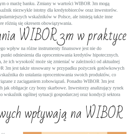
onym o marżę banku. Zmiany w wartości WIBOR 3m mogą
kaźnik niezwykle istotny dla kredytobiorców oraz inwestorów.
arniejszych wskaźników w Polsce, ale istnieją także inne
 różnią się okresem obowiązywania.
wania WIBOR 3m w praktyce
o wpływ na różne instrumenty finansowe jest nie do
 punkt odniesienia dla oprocentowania kredytów hipotecznych.
, że ich wysokość może się zmieniać w zależności od aktualnej
R 3m jest także stosowany w przypadku pożyczek gotówkowych
o wskaźnika do ustalania oprocentowania swoich produktów, co
związane z zaciąganiem zobowiązań. Ponadto WIBOR 3m jest
 jak obligacje czy bony skarbowe. Inwestorzy analizujący rynek
wskaźnik ogólnej sytuacji gospodarczej oraz kondycji sektora
towych wpływają na WIBOR