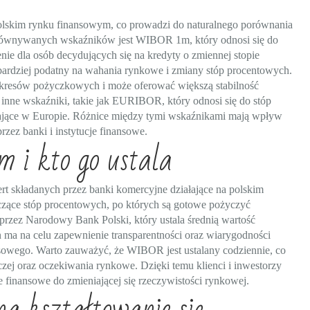
skim rynku finansowym, co prowadzi do naturalnego porównania
orównywanych wskaźników jest WIBOR 1m, który odnosi się do
nie dla osób decydujących się na kredyty o zmiennej stopie
rdziej podatny na wahania rynkowe i zmiany stóp procentowych.
kresów pożyczkowych i może oferować większą stabilność
nne wskaźniki, takie jak EURIBOR, który odnosi się do stóp
ałające w Europie. Różnice między tymi wskaźnikami mają wpływ
rzez banki i instytucje finansowe.
 i kto go ustala
t składanych przez banki komercyjne działające na polskim
czące stóp procentowych, po których są gotowe pożyczyć
przez Narodowy Bank Polski, który ustala średnią wartość
a na celu zapewnienie transparentności oraz wiarygodności
nsowego. Warto zauważyć, że WIBOR jest ustalany codziennie, co
zej oraz oczekiwania rynkowe. Dzięki temu klienci i inwestorzy
 finansowe do zmieniającej się rzeczywistości rynkowej.
a kształtowanie się