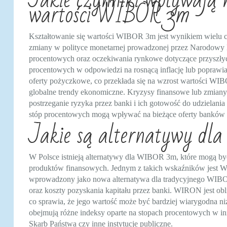
wartości WIBOR 3m
Kształtowanie się wartości WIBOR 3m jest wynikiem wielu
zmiany w polityce monetarnej prowadzonej przez Narodowy 
procentowych oraz oczekiwania rynkowe dotyczące przyszłych
procentowych w odpowiedzi na rosnącą inflację lub poprawia
oferty pożyczkowe, co przekłada się na wzrost wartości WIB
globalne trendy ekonomiczne. Kryzysy finansowe lub zmiany
postrzeganie ryzyka przez banki i ich gotowość do udzielan
stóp procentowych mogą wpływać na bieżące oferty banków
Jakie są alternatywy dl
W Polsce istnieją alternatywy dla WIBOR 3m, które mogą by
produktów finansowych. Jednym z takich wskaźników jest W
wprowadzony jako nowa alternatywa dla tradycyjnego WIBOR-
oraz koszty pozyskania kapitału przez banki. WIRON jest ob
co sprawia, że jego wartość może być bardziej wiarygodna n
obejmują różne indeksy oparte na stopach procentowych w i
Skarb Państwa czy inne instytucje publiczne.