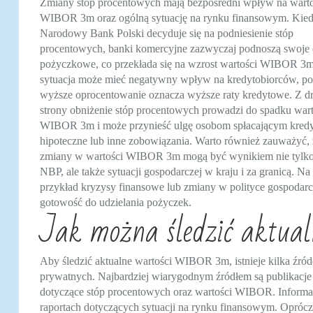
Zmiany stóp procentowych mają bezpośredni wpływ na wart
WIBOR 3m oraz ogólną sytuację na rynku finansowym. Kie
Narodowy Bank Polski decyduje się na podniesienie stóp
procentowych, banki komercyjne zazwyczaj podnoszą swoje 
pożyczkowe, co przekłada się na wzrost wartości WIBOR 3m
sytuacja może mieć negatywny wpływ na kredytobiorców, p
wyższe oprocentowanie oznacza wyższe raty kredytowe. Z dr
strony obniżenie stóp procentowych prowadzi do spadku wart
WIBOR 3m i może przynieść ulgę osobom spłacającym kred
hipoteczne lub inne zobowiązania. Warto również zauważyć, 
zmiany w wartości WIBOR 3m mogą być wynikiem nie tylko
NBP, ale także sytuacji gospodarczej w kraju i za granicą. Na
przykład kryzysy finansowe lub zmiany w polityce gospodarc
gotowość do udzielania pożyczek.
Jak można śledzić aktu
Aby śledzić aktualne wartości WIBOR 3m, istnieje kilka źród
prywatnych. Najbardziej wiarygodnym źródłem są publikacje 
dotyczące stóp procentowych oraz wartości WIBOR. Informacj
raportach dotyczących sytuacji na rynku finansowym. Oprócz