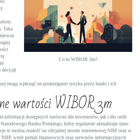
ość
dy
oferty
. Taka
onieważ
ugiej
ości
yty
Co to WIBOR 3m?
że
 decyzji
zej mogą wpłynąć na postrzeganie ryzyka przez banki i ich
alne wartości WIBOR 3m
eł informacji dostępnych zarówno dla inwestorów, jak i dla osób
Narodowego Banku Polskiego, który regularnie aktualizuje dane
e te można znaleźć na oficjalnej stronie internetowej NBP oraz w
 NBP, wiele portali finansowych oraz serwisów informacyjnych