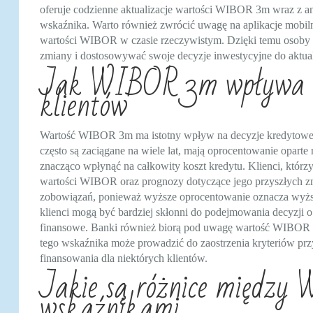
oferuje codzienne aktualizacje wartości WIBOR 3m wraz z an
wskaźnika. Warto również zwrócić uwagę na aplikacje mobiln
wartości WIBOR w czasie rzeczywistym. Dzięki temu osoby
zmiany i dostosowywać swoje decyzje inwestycyjne do aktual
Jak WIBOR 3m wpływa na
klientów
Wartość WIBOR 3m ma istotny wpływ na decyzje kredytowe 
często są zaciągane na wiele lat, mają oprocentowanie opa
znacząco wpłynąć na całkowity koszt kredytu. Klienci, którz
wartości WIBOR oraz prognozy dotyczące jego przyszłych
zobowiązań, ponieważ wyższe oprocentowanie oznacza wyższ
klienci mogą być bardziej skłonni do podejmowania decyzji 
finansowe. Banki również biorą pod uwagę wartość WIBOR 3
tego wskaźnika może prowadzić do zaostrzenia kryteriów pr
finansowania dla niektórych klientów.
Jakie są różnice między
wskaźnikami