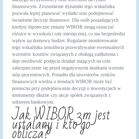
finansowym. Zrozumienie dynamiki tego wskaźnika
pozwala lepiej planować wydatki oraz podejmować
świadome decyzje finansowe. Dla osób posiadających
kredyty hipoteczne zmiany WIBOR mogą oznaczać
różnice w wysokości raty miesięcznej, co ma bezpośredni
wpływ na domowy budżet. Regularne monitorowanie
tego wskaźnika umożliwia przewidywanie ewentualnych
wzrostów kosztów związanych z obsługą zadłużenia i
daje możliwość podjęcia działań mających na celu
zabezpieczenie się przed negatywnymi skutkami wzrostu
stóp procentowych. Ponadto dla inwestorów rynków
finansowych wiedza o trendach WIBOR może być
pomocna przy podejmowaniu decyzji o inwestycjach w
instrumenty dłużne czy akcje spółek związanych z
sektorem bankowym.
Jak WIBOR 3m jest
ustalany i kto go
oblicza?