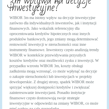
3m wpływa na decyzje
inwestycyjne?
WIBOR 3m ma istotny wpływ na decyzje inwestycyjne
zarówno dla indywidualnych inwestorów, jak i instytucji
finansowych. Jako wskaźnik referencyjny dla
oprocentowania kredytów hipotecznych oraz innych
produktów bankowych, jego zmiany mogą determinować
rentowność inwestycji w nieruchomości oraz inne
instrumenty finansowe. Inwestorzy często analizują trendy
WIBOR w kontekście przewidywania przyszłych
kosztów kredytów oraz możliwości zysku z inwestycji. W
przypadku wzrostu WIBOR 3m, koszty obsługi
zadłużenia mogą wzrosnąć, co może wpłynąć na decyzje
o zakupie nieruchomości lub inwestycjach w projekty
deweloperskie. Z drugiej strony, spadek WIBOR może
sprzyjać większej dostępności kredytów i zwiększać
zainteresowanie inwestycjami. Ponadto instytucje
finansowe często dostosowują swoje strategie
inwestycyjne w odpowiedzi na zmiany WIBOR, co może
mieć wpływ na całą gospodarkę.