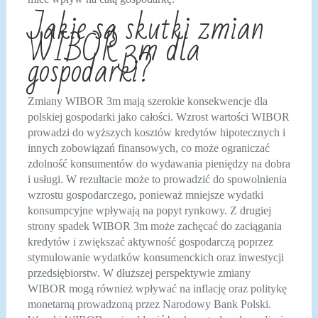
Jakie są skutki zmian
WIBOR 3m dla
gospodarki?
Zmiany WIBOR 3m mają szerokie konsekwencje dla
polskiej gospodarki jako całości. Wzrost wartości WIBOR
prowadzi do wyższych kosztów kredytów hipotecznych i
innych zobowiązań finansowych, co może ograniczać
zdolność konsumentów do wydawania pieniędzy na dobra
i usługi. W rezultacie może to prowadzić do spowolnienia
wzrostu gospodarczego, ponieważ mniejsze wydatki
konsumpcyjne wpływają na popyt rynkowy. Z drugiej
strony spadek WIBOR 3m może zachęcać do zaciągania
kredytów i zwiększać aktywność gospodarczą poprzez
stymulowanie wydatków konsumenckich oraz inwestycji
przedsiębiorstw. W dłuższej perspektywie zmiany
WIBOR mogą również wpływać na inflację oraz politykę
monetarną prowadzoną przez Narodowy Bank Polski.