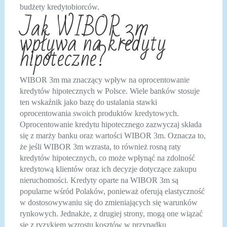
budżety kredytobiorców.
Jak WIBOR 3m
wpływa na kredyty
hipoteczne?
WIBOR 3m ma znaczący wpływ na oprocentowanie
kredytów hipotecznych w Polsce. Wiele banków stosuje
ten wskaźnik jako bazę do ustalania stawki
oprocentowania swoich produktów kredytowych.
Oprocentowanie kredytu hipotecznego zazwyczaj składa
się z marży banku oraz wartości WIBOR 3m. Oznacza to,
że jeśli WIBOR 3m wzrasta, to również rosną raty
kredytów hipotecznych, co może wpłynąć na zdolność
kredytową klientów oraz ich decyzje dotyczące zakupu
nieruchomości. Kredyty oparte na WIBOR 3m są
popularne wśród Polaków, ponieważ oferują elastyczność
w dostosowywaniu się do zmieniających się warunków
rynkowych. Jednakże, z drugiej strony, mogą one wiązać
się z ryzykiem wzrostu kosztów w przypadku