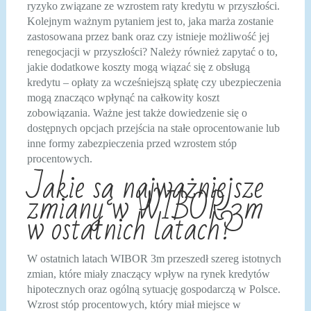
ryzyko związane ze wzrostem raty kredytu w przyszłości.
Kolejnym ważnym pytaniem jest to, jaka marża zostanie
zastosowana przez bank oraz czy istnieje możliwość jej
renegocjacji w przyszłości? Należy również zapytać o to,
jakie dodatkowe koszty mogą wiązać się z obsługą
kredytu – opłaty za wcześniejszą spłatę czy ubezpieczenia
mogą znacząco wpłynąć na całkowity koszt
zobowiązania. Ważne jest także dowiedzenie się o
dostępnych opcjach przejścia na stałe oprocentowanie lub
inne formy zabezpieczenia przed wzrostem stóp
procentowych.
Jakie są najważniejsze
zmiany w WIBOR 3m
w ostatnich latach?
W ostatnich latach WIBOR 3m przeszedł szereg istotnych
zmian, które miały znaczący wpływ na rynek kredytów
hipotecznych oraz ogólną sytuację gospodarczą w Polsce.
Wzrost stóp procentowych, który miał miejsce w