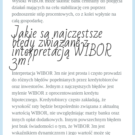
Wysoki WIBOR może skłonić bank centralny do podjęcia
działań mających na celu stabilizację cen poprzez
podnoszenie stóp procentowych, co z kolei wpłynie na
całą gospodarkę.
Jakie są najczęstsze
błędy związane z
interpretacją WIBOR
3m?
Interpretacja WIBOR 3m nie jest prosta i często prowadzi
do różnych błędów popełnianych przez kredytobiorców
oraz inwestorów. Jednym z najczęstszych błędów jest
mylenie WIBOR z oprocentowaniem kredytu
hipotecznego. Kredytobiorcy często zakładają, że
wysokość raty będzie bezpośrednio związana z aktualną
wartością WIBOR, nie uwzględniając marży banku oraz
innych opłat dodatkowych. Innym powszechnym błędem
jest brak świadomości o tym, że WIBOR 3m jest
wskaźnikiem dynamicznym i jego wartość może się