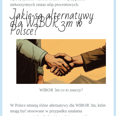
niekorzystnych zmian stóp procentowych.
Jakie są alternatywy
dla WIBOR 3m w
Polsce?
WIBOR 3m co to znaczy?
W Polsce istnieją różne alternatywy dla WIBOR 3m, które
mogą być stosowane w przypadku ustalania