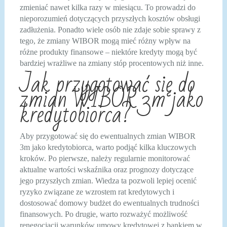
zmieniać nawet kilka razy w miesiącu. To prowadzi do
nieporozumień dotyczących przyszłych kosztów obsługi
zadłużenia. Ponadto wiele osób nie zdaje sobie sprawy z
tego, że zmiany WIBOR mogą mieć różny wpływ na
różne produkty finansowe – niektóre kredyty mogą być
bardziej wrażliwe na zmiany stóp procentowych niż inne.
Jak przygotować się do
zmian WIBOR 3m jako
kredytobiorca?
Aby przygotować się do ewentualnych zmian WIBOR
3m jako kredytobiorca, warto podjąć kilka kluczowych
kroków. Po pierwsze, należy regularnie monitorować
aktualne wartości wskaźnika oraz prognozy dotyczące
jego przyszłych zmian. Wiedza ta pozwoli lepiej ocenić
ryzyko związane ze wzrostem rat kredytowych i
dostosować domowy budżet do ewentualnych trudności
finansowych. Po drugie, warto rozważyć możliwość
renegocjacji warunków umowy kredytowej z bankiem w