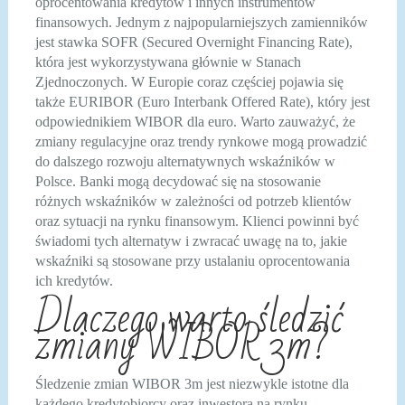
oprocentowania kredytów i innych instrumentów
finansowych. Jednym z najpopularniejszych zamienników
jest stawka SOFR (Secured Overnight Financing Rate),
która jest wykorzystywana głównie w Stanach
Zjednoczonych. W Europie coraz częściej pojawia się
także EURIBOR (Euro Interbank Offered Rate), który jest
odpowiednikiem WIBOR dla euro. Warto zauważyć, że
zmiany regulacyjne oraz trendy rynkowe mogą prowadzić
do dalszego rozwoju alternatywnych wskaźników w
Polsce. Banki mogą decydować się na stosowanie
różnych wskaźników w zależności od potrzeb klientów
oraz sytuacji na rynku finansowym. Klienci powinni być
świadomi tych alternatyw i zwracać uwagę na to, jakie
wskaźniki są stosowane przy ustalaniu oprocentowania
ich kredytów.
Dlaczego warto śledzić
zmiany WIBOR 3m?
Śledzenie zmian WIBOR 3m jest niezwykle istotne dla
każdego kredytobiorcy oraz inwestora na rynku