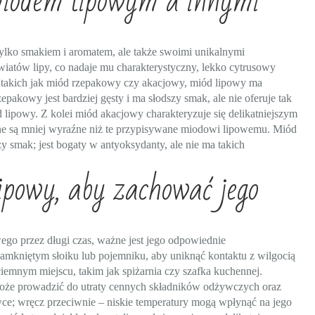
miodem lipowym a innymi
tylko smakiem i aromatem, ale także swoimi unikalnymi
iatów lipy, co nadaje mu charakterystyczny, lekko cytrusowy
takich jak miód rzepakowy czy akacjowy, miód lipowy ma
epakowy jest bardziej gęsty i ma słodszy smak, ale nie oferuje tak
lipowy. Z kolei miód akacjowy charakteryzuje się delikatniejszym
otne są mniej wyraźne niż te przypisywane miodowi lipowemu. Miód
y smak; jest bogaty w antyoksydanty, ale nie ma takich
powy, aby zachować jego
ego przez długi czas, ważne jest jego odpowiednie
mkniętym słoiku lub pojemniku, aby uniknąć kontaktu z wilgocią
emnym miejscu, takim jak spiżarnia czy szafka kuchennej.
może prowadzić do utraty cennych składników odżywczych oraz
e; wręcz przeciwnie – niskie temperatury mogą wpłynąć na jego