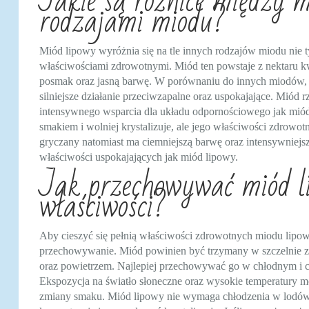
Jakie są różnice między 
rodzajami miodu?
Miód lipowy wyróżnia się na tle innych rodzajów miodu nie 
właściwościami zdrowotnymi. Miód ten powstaje z nektaru kw
posmak oraz jasną barwę. W porównaniu do innych miodów, 
silniejsze działanie przeciwzapalne oraz uspokajające. Miód rz
intensywnego wsparcia dla układu odpornościowego jak miód 
smakiem i wolniej krystalizuje, ale jego właściwości zdrow
gryczany natomiast ma ciemniejszą barwę oraz intensywniejsz
właściwości uspokajających jak miód lipowy.
Jak przechowywać miód li
właściwości?
Aby cieszyć się pełnią właściwości zdrowotnych miodu lipow
przechowywanie. Miód powinien być trzymany w szczelnie za
oraz powietrzem. Najlepiej przechowywać go w chłodnym i ci
Ekspozycja na światło słoneczne oraz wysokie temperatury 
zmiany smaku. Miód lipowy nie wymaga chłodzenia w lodówc