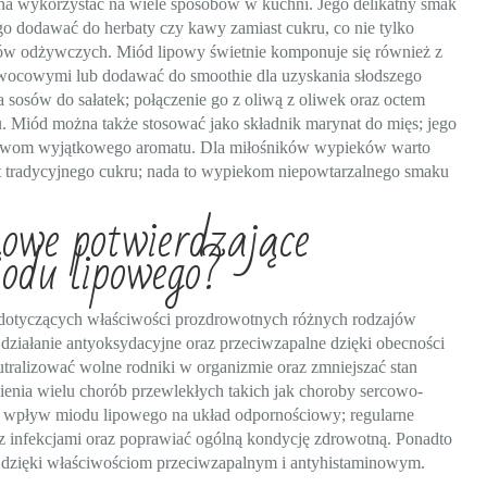
żna wykorzystać na wiele sposobów w kuchni. Jego delikatny smak
 go dodawać do herbaty czy kawy zamiast cukru, co nie tylko
ków odżywczych. Miód lipowy świetnie komponuje się również z
ocowymi lub dodawać do smoothie dla uzyskania słodszego
sosów do sałatek; połączenie go z oliwą z oliwek oraz octem
 Miód można także stosować jako składnik marynat do mięs; jego
trawom wyjątkowego aromatu. Dla miłośników wypieków warto
st tradycyjnego cukru; nada to wypiekom niepowtarzalnego smaku
kowe potwierdzające
iodu lipowego?
dotyczących właściwości prozdrowotnych różnych rodzajów
ziałanie antyoksydacyjne oraz przeciwzapalne dzięki obecności
tralizować wolne rodniki w organizmie oraz zmniejszać stan
ienia wielu chorób przewlekłych takich jak choroby sercowo-
y wpływ miodu lipowego na układ odpornościowy; regularne
 infekcjami oraz poprawiać ogólną kondycję zdrowotną. Ponadto
j dzięki właściwościom przeciwzapalnym i antyhistaminowym.