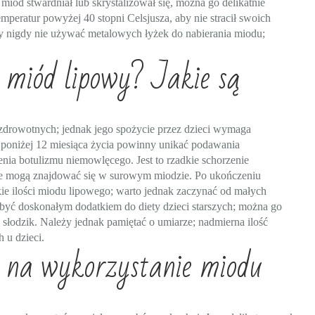
miód stwardniał lub skrystalizował się, można go delikatnie
mperatur powyżej 40 stopni Celsjusza, aby nie stracił swoich
y nigdy nie używać metalowych łyżek do nabierania miodu;
 miód lipowy? Jakie są
zdrowotnych; jednak jego spożycie przez dzieci wymaga
i poniżej 12 miesiąca życia powinny unikać podawania
nia botulizmu niemowlęcego. Jest to rzadkie schorzenie
óre mogą znajdować się w surowym miodzie. Po ukończeniu
ie ilości miodu lipowego; warto jednak zaczynać od małych
yć doskonałym dodatkiem do diety dzieci starszych; można go
słodzik. Należy jednak pamiętać o umiarze; nadmierna ilość
 u dzieci.
y na wykorzystanie miodu