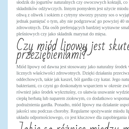
słodzik do jogurtów naturalnych czy owocowych koktajli, co 
składników odżywczych. Innym pomysłem jest użycie miodu li
oliwą z oliwek i sokiem z cytryny stworzy pyszny sos o w
jednak pamiętać o tym, aby nie podgrzewać go powyżej 40 sto
zdrowotnych. Dla osób preferujących bardziej wytrawne smak
pleśniowych czy jako składnik marynat do mięsa.
Czy miód lipowy jest skut
przeziębieniami?
Miód lipowy od dawna jest stosowany jako naturalny środek w
licznych właściwości zdrowotnych. Dzięki działaniu przeciw
oddechowych, takie jak kaszel, ból gardła czy katar. Jego nat
bakteriami, co czyni go doskonałym wsparciem w okresie zwi
również jako środek wykrztuśny, co ułatwia usuwanie wydzi
ciepłą herbatą lub naparem ziołowym, co dodatkowo wspomag
podrażnienia gardła. Ponadto, miód lipowy ma działanie uspo
jakości snu podczas choroby. Regularne spożywanie miodu 
układu odpornościowego, co jest kluczowe dla zapobiegania 