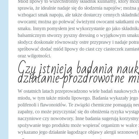
Miód lipowy to wszechstronny składnik kulinarny, który mo
sprawia, że idealnie nadaje się do słodzenia napojów; można
wzbogaci smak napoju, ale także dostarczy cennych składni
owocami; można go polewać świeżymi owocami sałatkami ow
smaku. Innym pomysłem jest wykorzystanie go jako składnika 
balsamicznym stworzy pyszny dressing o wyjątkowym smaku.
słodycz doskonale równoważy ostre przyprawy i nadaje po
spróbować dodać miód lipowy do ciast czy ciasteczek zamia
oraz wilgotności.
Czy istnieją badania nau
działanie prozdrowotne m
W ostatnich latach przeprowadzono wiele badań naukowych 
miodu, w tym także miodu lipowego. Badania wykazały jego d
polifenoli i flawonoidów. Te związki chemiczne pomagają neu
zapalny, co może przyczyniać się do obniżenia ryzyka wystąp
naczyniowe czy nowotwory. Inne badania sugerują korzystn
spożywanie tego produktu może wspierać organizm w walce z
wykazano jego działanie łagodzące objawy alergii sezonowe