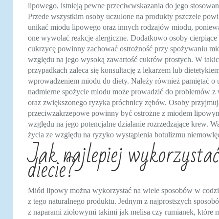
lipowego, istnieją pewne przeciwwskazania do jego stosowan
Przede wszystkim osoby uczulone na produkty pszczele pow
unikać miodu lipowego oraz innych rodzajów miodu, ponie
one wywołać reakcje alergiczne. Dodatkowo osoby cierpiące
cukrzycę powinny zachować ostrożność przy spożywaniu mi
względu na jego wysoką zawartość cukrów prostych. W taki
przypadkach zaleca się konsultację z lekarzem lub dietetykie
wprowadzeniem miodu do diety. Należy również pamiętać o 
nadmierne spożycie miodu może prowadzić do problemów z
oraz zwiększonego ryzyka próchnicy zębów. Osoby przyjmują
przeciwzakrzepowe powinny być ostrożne z miodem lipowy
względu na jego potencjalne działanie rozrzedzające krew. W
życia ze względu na ryzyko wystąpienia botulizmu niemowlę
Jak najlepiej wykorzystać
diecie?
Miód lipowy można wykorzystać na wiele sposobów w codzien
z tego naturalnego produktu. Jednym z najprostszych sposob
z naparami ziołowymi takimi jak melisa czy rumianek, które 