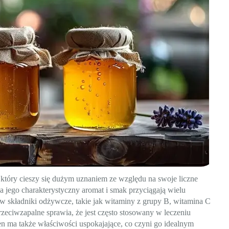
 który cieszy się dużym uznaniem ze względu na swoje liczne
a jego charakterystyczny aromat i smak przyciągają wielu
w składniki odżywcze, takie jak witaminy z grupy B, witamina C
przeciwzapalne sprawia, że jest często stosowany w leczeniu
en ma także właściwości uspokajające, co czyni go idealnym