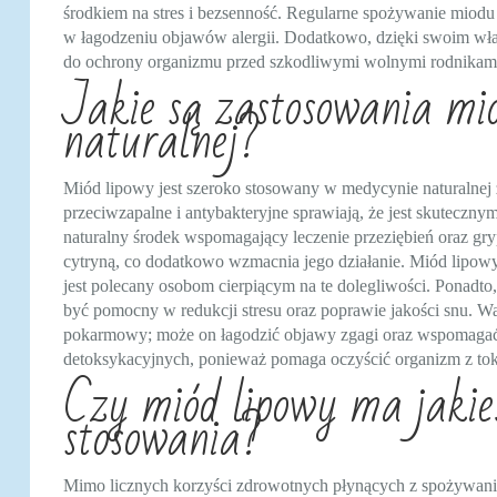
środkiem na stres i bezsenność. Regularne spożywanie miod
w łagodzeniu objawów alergii. Dodatkowo, dzięki swoim wł
do ochrony organizmu przed szkodliwymi wolnymi rodnikami, 
Jakie są zastosowania mi
naturalnej?
Miód lipowy jest szeroko stosowany w medycynie naturalnej 
przeciwzapalne i antybakteryjne sprawiają, że jest skuteczny
naturalny środek wspomagający leczenie przeziębień oraz g
cytryną, co dodatkowo wzmacnia jego działanie. Miód lipowy d
jest polecany osobom cierpiącym na te dolegliwości. Ponadto
być pomocny w redukcji stresu oraz poprawie jakości snu. Wa
pokarmowy; może on łagodzić objawy zgagi oraz wspomagać t
detoksykacyjnych, ponieważ pomaga oczyścić organizm z to
Czy miód lipowy ma jakie
stosowania?
Mimo licznych korzyści zdrowotnych płynących z spożywan