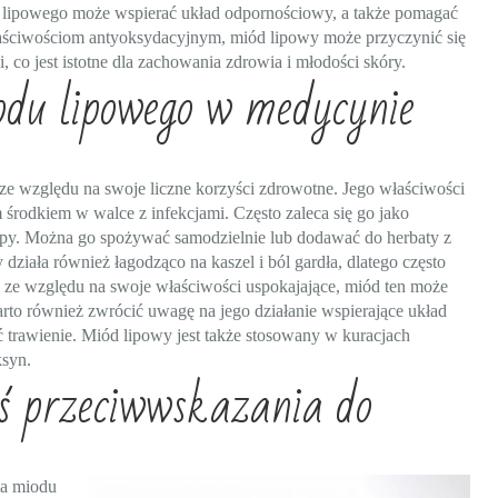
u lipowego może wspierać układ odpornościowy, a także pomagać
aściwościom antyoksydacyjnym, miód lipowy może przyczynić się
co jest istotne dla zachowania zdrowia i młodości skóry.
odu lipowego w medycynie
ze względu na swoje liczne korzyści zdrowotne. Jego właściwości
m środkiem w walce z infekcjami. Często zaleca się go jako
rypy. Można go spożywać samodzielnie lub dodawać do herbaty z
ziała również łagodząco na kaszel i ból gardła, dlatego często
, ze względu na swoje właściwości uspokajające, miód ten może
rto również zwrócić uwagę na jego działanie wspierające układ
rawienie. Miód lipowy jest także stosowany w kuracjach
ksyn.
ś przeciwwskazania do
ia miodu