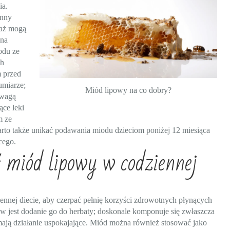
ia.
inny
waż mogą
 na
odu ze
ch
m przed
umiarze;
Miód lipowy na co dobry?
 wagą
ce leki
m ze
arto także unikać podawania miodu dzieciom poniżej 12 miesiąca
cego.
 miód lipowy w codziennej
nej diecie, aby czerpać pełnię korzyści zdrowotnych płynących
ów jest dodanie go do herbaty; doskonale komponuje się zwłaszcza
mają działanie uspokajające. Miód można również stosować jako