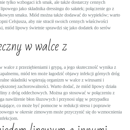
nie tylko wzbogaci ich smak, ale także dostarczy cennych
powego jako składnika dressingu do sałatek; połączenie go z
yjątkowym smaku. Miód można także dodawać do wypieków; warto
pni Celsjusza, aby nie stracił swoich cennych właściwości
i, miód lipowy świetnie sprawdzi się jako dodatek do serów
eczny w walce z
 walce z przeziębieniami i grypą, a jego skuteczność wynika z
zapalnemu, miód ten może łagodzić objawy infekcji górnych dróg
uralne składniki wspierają organizm w walce z wirusami i
ększonej zachorowalności. Warto dodać, że miód lipowy działa
eliny z dróg oddechowych. Można go stosować w połączeniu z
a nawilżenie błon śluzowych i przynosi ulgę w przypadku
kajające, co może być pomocne w redukcji stresu i poprawie
lipowego w okresie zimowym może przyczynić się do wzmocnienia
infekcjom.