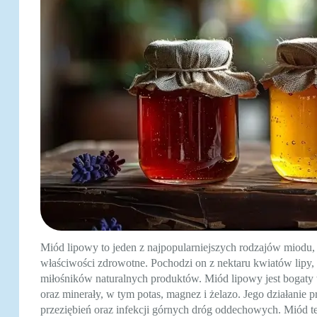
Miód lipowy to jeden z najpopularniejszych rodzajów miodu,
właściwości zdrowotne. Pochodzi on z nektaru kwiatów lipy, 
miłośników naturalnych produktów. Miód lipowy jest bogaty 
oraz minerały, w tym potas, magnez i żelazo. Jego działanie 
przeziębień oraz infekcji górnych dróg oddechowych. Miód t