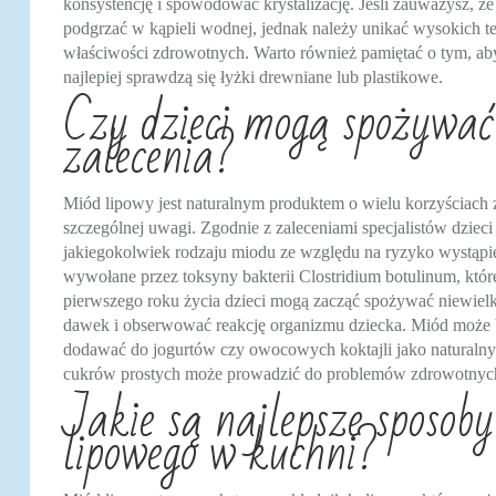
konsystencję i spowodować krystalizację. Jeśli zauważysz, że 
podgrzać w kąpieli wodnej, jednak należy unikać wysokich te
właściwości zdrowotnych. Warto również pamiętać o tym, ab
najlepiej sprawdzą się łyżki drewniane lub plastikowe.
Czy dzieci mogą spożywać
zalecenia?
Miód lipowy jest naturalnym produktem o wielu korzyściach 
szczególnej uwagi. Zgodnie z zaleceniami specjalistów dziec
jakiegokolwiek rodzaju miodu ze względu na ryzyko wystąpie
wywołane przez toksyny bakterii Clostridium botulinum, kt
pierwszego roku życia dzieci mogą zacząć spożywać niewielk
dawek i obserwować reakcję organizmu dziecka. Miód może b
dodawać do jogurtów czy owocowych koktajli jako naturalny 
cukrów prostych może prowadzić do problemów zdrowotnych
Jakie są najlepsze sposob
lipowego w kuchni?