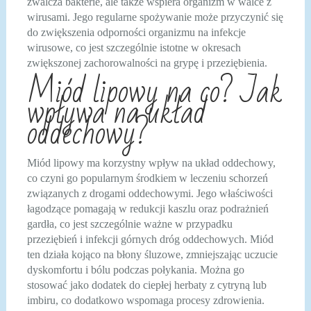
zwalcza bakterie, ale także wspiera organizm w walce z
wirusami. Jego regularne spożywanie może przyczynić się
do zwiększenia odporności organizmu na infekcje
wirusowe, co jest szczególnie istotne w okresach
zwiększonej zachorowalności na grypę i przeziębienia.
Miód lipowy na co? Jak
wpływa na układ
oddechowy?
Miód lipowy ma korzystny wpływ na układ oddechowy,
co czyni go popularnym środkiem w leczeniu schorzeń
związanych z drogami oddechowymi. Jego właściwości
łagodzące pomagają w redukcji kaszlu oraz podrażnień
gardła, co jest szczególnie ważne w przypadku
przeziębień i infekcji górnych dróg oddechowych. Miód
ten działa kojąco na błony śluzowe, zmniejszając uczucie
dyskomfortu i bólu podczas połykania. Można go
stosować jako dodatek do ciepłej herbaty z cytryną lub
imbiru, co dodatkowo wspomaga procesy zdrowienia.