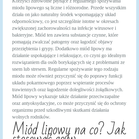
Korzyści zdrowotne płynące z regularnego spożywania
miodu lipowego są liczne i różnorodne. Przede wszystkim
działa on jako naturalny środek wspomagający układ
odpornościowy, co jest szczególnie istotne w okresach
zwiększonej zachorowalności na infekcje wirusowe i
bakteryjne. Miód ten zawiera substancje czynne, które
pomagają zwalczać patogeny oraz łagodzić objawy
przeziębienia i grypy. Dodatkowo miód lipowy ma
działanie uspokajające i relaksujące, co czyni go idealnym
rozwiązaniem dla osób borykających się z problemami ze
snem lub stresem. Regularne spożywanie tego rodzaju
miodu może również przyczynić się do poprawy funkcji
układu pokarmowego poprzez wspieranie procesów
trawiennych oraz łagodzenie dolegliwości żołądkowych.
Miód lipowy wykazuje także działanie przeciwzapalne
oraz antyoksydacyjne, co może przyczynić się do ochrony
organizmu przed szkodliwymi skutkami działania
wolnych rodników.
Miód lipowy na co? Jak