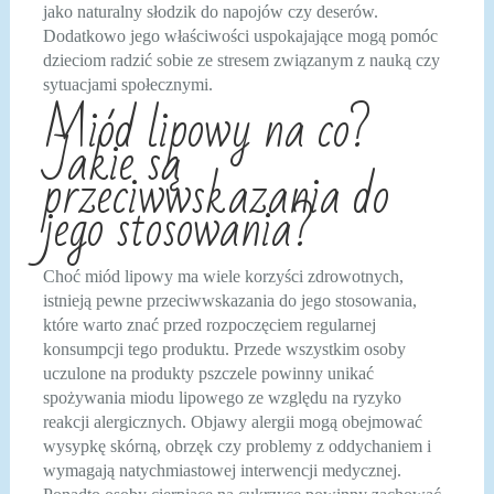
jako naturalny słodzik do napojów czy deserów.
Dodatkowo jego właściwości uspokajające mogą pomóc
dzieciom radzić sobie ze stresem związanym z nauką czy
sytuacjami społecznymi.
Miód lipowy na co?
Jakie są
przeciwwskazania do
jego stosowania?
Choć miód lipowy ma wiele korzyści zdrowotnych,
istnieją pewne przeciwwskazania do jego stosowania,
które warto znać przed rozpoczęciem regularnej
konsumpcji tego produktu. Przede wszystkim osoby
uczulone na produkty pszczele powinny unikać
spożywania miodu lipowego ze względu na ryzyko
reakcji alergicznych. Objawy alergii mogą obejmować
wysypkę skórną, obrzęk czy problemy z oddychaniem i
wymagają natychmiastowej interwencji medycznej.