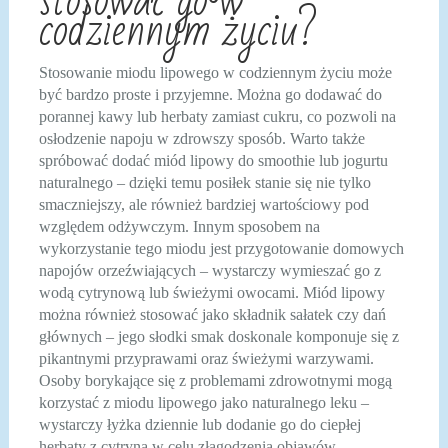
stosować go w
codziennym życiu?
Stosowanie miodu lipowego w codziennym życiu może
być bardzo proste i przyjemne. Można go dodawać do
porannej kawy lub herbaty zamiast cukru, co pozwoli na
osłodzenie napoju w zdrowszy sposób. Warto także
spróbować dodać miód lipowy do smoothie lub jogurtu
naturalnego – dzięki temu posiłek stanie się nie tylko
smaczniejszy, ale również bardziej wartościowy pod
względem odżywczym. Innym sposobem na
wykorzystanie tego miodu jest przygotowanie domowych
napojów orzeźwiających – wystarczy wymieszać go z
wodą cytrynową lub świeżymi owocami. Miód lipowy
można również stosować jako składnik sałatek czy dań
głównych – jego słodki smak doskonale komponuje się z
pikantnymi przyprawami oraz świeżymi warzywami.
Osoby borykające się z problemami zdrowotnymi mogą
korzystać z miodu lipowego jako naturalnego leku –
wystarczy łyżka dziennie lub dodanie go do ciepłej
herbaty z cytryną w celu złagodzenia objawów