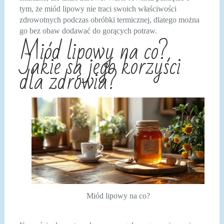
tym, że miód lipowy nie traci swoich właściwości
zdrowotnych podczas obróbki termicznej, dlatego można
go bez obaw dodawać do gorących potraw.
Miód lipowy na co?
Jakie są jego korzyści
dla zdrowia?
Miód lipowy na co?