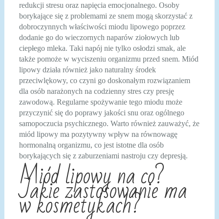
redukcji stresu oraz napięcia emocjonalnego. Osoby
borykające się z problemami ze snem mogą skorzystać z
dobroczynnych właściwości miodu lipowego poprzez
dodanie go do wieczornych naparów ziołowych lub
ciepłego mleka. Taki napój nie tylko osłodzi smak, ale
także pomoże w wyciszeniu organizmu przed snem. Miód
lipowy działa również jako naturalny środek
przeciwlękowy, co czyni go doskonałym rozwiązaniem
dla osób narażonych na codzienny stres czy presję
zawodową. Regularne spożywanie tego miodu może
przyczynić się do poprawy jakości snu oraz ogólnego
samopoczucia psychicznego. Warto również zauważyć, że
miód lipowy ma pozytywny wpływ na równowagę
hormonalną organizmu, co jest istotne dla osób
borykających się z zaburzeniami nastroju czy depresją.
Miód lipowy na co?
Jakie zastosowanie ma
w kosmetykach?