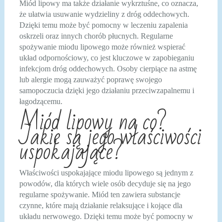
Miód lipowy ma także działanie wykrztuśne, co oznacza,
że ułatwia usuwanie wydzieliny z dróg oddechowych.
Dzięki temu może być pomocny w leczeniu zapalenia
oskrzeli oraz innych chorób płucnych. Regularne
spożywanie miodu lipowego może również wspierać
układ odpornościowy, co jest kluczowe w zapobieganiu
infekcjom dróg oddechowych. Osoby cierpiące na astmę
lub alergie mogą zauważyć poprawę swojego
samopoczucia dzięki jego działaniu przeciwzapalnemu i
łagodzącemu.
Miód lipowy na co?
Jakie są jego właściwości
uspokajające?
Właściwości uspokajające miodu lipowego są jednym z
powodów, dla których wiele osób decyduje się na jego
regularne spożywanie. Miód ten zawiera substancje
czynne, które mają działanie relaksujące i kojące dla
układu nerwowego. Dzięki temu może być pomocny w