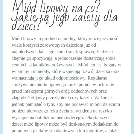
Miód lipowy na co?
Jakie są jego zalety dla
dzieci?
Miód lipowy to produkt naturalny, który może przynieść
wiele korzyści zdrowotnych dzieciom już od
najmłodszych lat. Jego słodki smak sprawia, że dzieci
chętnie go spożywają, a jednocześnie dostarczają sobie
cennych składników odżywczych. Miód ten jest bogaty w
witaminy i minerały, które wspierają rozwój dziecka oraz
wzmacniają jego układ odpornościowy. Regularne
spożywanie miodu lipowego może pomóc w ochronie
przed infekcjami górnych dróg oddechowych oraz
złagodzić objawy przeziębienia czy kaszlu. Ważne jest
jednak pamiętać o tym, aby nie podawać miodu dzieciom
poniżej pierwszego roku życia ze względu na ryzyko
wystąpienia botulizmu niemowlęcego. Dla starszych
dzieci miód lipowy może być doskonałym dodatkiem do
porannych płatków śniadaniowych lub jogurtów, a także