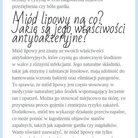
przeziębienia czy bólu gardła.
Miód lipowy na co?
Jakie są jego właściwości
antybakteryjne?
Miód lipowy jest znany ze swoich właściwości
antybakteryjnych, które czynią go skutecznym środkiem
w walce z różnymi infekcjami. Jego naturalne składniki,
takie jak enzymy i substancje fenolowe, mają zdolność do
hamowania wzrostu bakterii oraz eliminacji patogenów.
To sprawia, że miód lipowy jest często stosowany w
medycynie naturalnej jako środek wspomagający leczenie
ran i oparzeń. Można go stosować miejscowo na skórę, co
przyspiesza proces gojenia i zmniejsza ryzyko zakażeń.
Dodatkowo, miód ten wykazuje działanie przeciwzapalne,
co może pomóc w łagodzeniu objawów stanów
zapalnych, takich jak zapalenie gardła czy migdałków.
Warto również zauważyć, że miód lipowy nie tylko