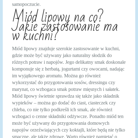
samopoczucie.
Miód lipowy na co?
Jakie zastosowanie ma
w kuchni?
Miód lipowy znajduje szerokie zastosowanie w kuchni,
gdzie może być używany jako naturalny słodzik do
różnych potraw i napojów. Jego delikatny smak doskonale
komponuje się z herbatą, jogurtami czy owocami, nadając
im wyjątkowego aromatu. Można go również
wykorzystać do przygotowania sosów, dressingu czy
marynat, co wzbogaca smak potraw mięsnych i sałatek.
Miód lipowy świetnie sprawdza się także jako składnik
wypieków – można go dodać do ciast, ciasteczek czy
chleba, co nie tylko podkreśli ich smak, ale również
wzbogaci o cenne składniki odżywcze. Ponadto miód ten
może być używany do przygotowania domowych
napojów orzeźwiających czy koktajli, które będą nie tylko
smaczne, ale także zdrowe. Warto również pamiętać o