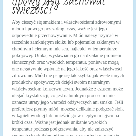
lipowy aby zachował
świeżość?
Aby cieszyć się smakiem i właściwościami zdrowotnymi
miodu lipowego przez długi czas, ważne jest jego
odpowiednie przechowywanie. Miód należy trzymać w
szczelnie zamkniętym słoiku lub pojemniku szklanym w
chłodnym i ciemnym miejscu, najlepiej w temperaturze
pokojowej. Unikaj wystawiania go na działanie promieni
słonecznych oraz wysokich temperatur, ponieważ mogą
one negatywnie wpłynąć na jego jakość oraz właściwości
zdrowotne. Miód nie psuje się tak szybko jak wiele innych
produktów spożywczych dzięki swoim naturalnym
właściwościom konserwującym. Jednakże z czasem może
ulegać krystalizacji, co jest naturalnym procesem i nie
oznacza utraty jego wartości odżywczych ani smaku. Jeśli
preferujesz płynny miód, możesz delikatnie podgrzać słoik
w kąpieli wodnej lub umieścić go w ciepłym miejscu na
krótki czas. Ważne jest jednak unikanie wysokich
temperatur podczas podgrzewania, aby nie zniszczyć
cennych składników odżywczych zawartych w miodzie.