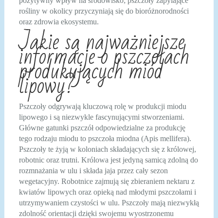
pozytywny wpływ na środowisko; pszczoły zapylające
rośliny w okolicy przyczyniają się do bioróżnorodności
oraz zdrowia ekosystemu.
Jakie są najważniejsze
informacje o pszczołach
produkujących miód
lipowy?
Pszczoły odgrywają kluczową rolę w produkcji miodu
lipowego i są niezwykle fascynującymi stworzeniami.
Główne gatunki pszczół odpowiedzialne za produkcję
tego rodzaju miodu to pszczoła miodna (Apis mellifera).
Pszczoły te żyją w koloniach składających się z królowej,
robotnic oraz trutni. Królowa jest jedyną samicą zdolną do
rozmnażania w ulu i składa jaja przez cały sezon
wegetacyjny. Robotnice zajmują się zbieraniem nektaru z
kwiatów lipowych oraz opieką nad młodymi pszczołami i
utrzymywaniem czystości w ulu. Pszczoły mają niezwykłą
zdolność orientacji dzięki swojemu wyostrzonemu