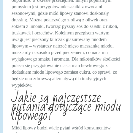
odporność w okresie przeziębień. Innym popularnym
pomysłem jest przygotowanie sałatki z owocami
sezonowymi, gdzie miód lipowy stanowi doskonały
dressing. Można połączyć go z oliwą z oliwek oraz
sokiem z limonki, tworząc pyszny sos do sałatki z rukoli,
truskawek i orzechów. Kolejnym przepisem wartym
uwagi jest pieczony kurczak glazurowany miodem
lipowym – wystarczy natrzeć mięso mieszanką miodu,
musztardy i czosnku przed pieczeniem, co nada mu
wyjątkowego smaku i aromatu. Dla miłośników słodkości
poleca się przygotowanie ciasta marchewkowego z
dodatkiem miodu lipowego zamiast cukru, co sprawi, że
będzie ono zdrowszą alternatywą dla tradycyjnych
wypieków.
Jakie są najczęstsze
pytania dotyczące miodu
lipowego?
Miód lipowy budzi wiele pytań wśród konsumentów,