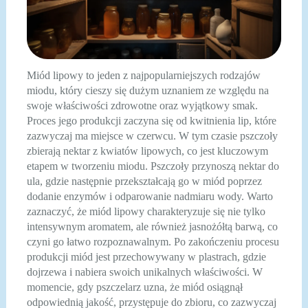
Miód lipowy to jeden z najpopularniejszych rodzajów
miodu, który cieszy się dużym uznaniem ze względu na
swoje właściwości zdrowotne oraz wyjątkowy smak.
Proces jego produkcji zaczyna się od kwitnienia lip, które
zazwyczaj ma miejsce w czerwcu. W tym czasie pszczoły
zbierają nektar z kwiatów lipowych, co jest kluczowym
etapem w tworzeniu miodu. Pszczoły przynoszą nektar do
ula, gdzie następnie przekształcają go w miód poprzez
dodanie enzymów i odparowanie nadmiaru wody. Warto
zaznaczyć, że miód lipowy charakteryzuje się nie tylko
intensywnym aromatem, ale również jasnożółtą barwą, co
czyni go łatwo rozpoznawalnym. Po zakończeniu procesu
produkcji miód jest przechowywany w plastrach, gdzie
dojrzewa i nabiera swoich unikalnych właściwości. W
momencie, gdy pszczelarz uzna, że miód osiągnął
odpowiednią jakość, przystępuje do zbioru, co zazwyczaj