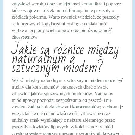
zmysłowi wzroku oraz umiejętności komunikacji poprzez
tańce wagowe – dzięki nim informują inne pszczoły o
źródłach pokarmu. Warto również wiedzieć, że pszczoły
są kluczowymi zapylaczami roślin; ich działalność
wpływa na plony wielu upraw oraz bioróżnorodność
ekosystemów.
Jakie są różnice między
naturalnym a
sztucznym miodem?
Wybór między naturalnym a sztucznym miodem może być
trudny dla konsumentów pragnących dbać o swoje
zdrowie i jakość spożywanych produktów. Naturalny
miód lipowy pochodzi bezpośrednio od pszczół i nie
zawiera żadnych dodatków ani konserwantów; zachowuje
wszystkie swoje cenne właściwości zdrowotne oraz
unikalny smak wynikający z nektaru zbieranego przez
pszczoły z kwiatów lipowych. Z kolei sztuczny miód
często powstaje poprzez mieszanie syropów glukozowych