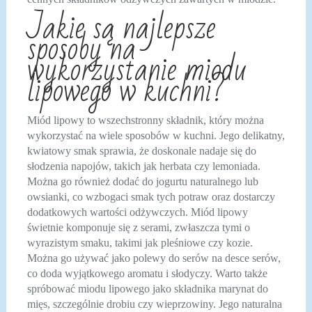
Jakie są najlepsze
sposoby na
wykorzystanie miodu
lipowego w kuchni?
Miód lipowy to wszechstronny składnik, który można
wykorzystać na wiele sposobów w kuchni. Jego delikatny,
kwiatowy smak sprawia, że doskonale nadaje się do
słodzenia napojów, takich jak herbata czy lemoniada.
Można go również dodać do jogurtu naturalnego lub
owsianki, co wzbogaci smak tych potraw oraz dostarczy
dodatkowych wartości odżywczych. Miód lipowy
świetnie komponuje się z serami, zwłaszcza tymi o
wyrazistym smaku, takimi jak pleśniowe czy kozie.
Można go używać jako polewy do serów na desce serów,
co doda wyjątkowego aromatu i słodyczy. Warto także
spróbować miodu lipowego jako składnika marynat do
mięs, szczególnie drobiu czy wieprzowiny. Jego naturalna