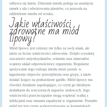
odbywa się latem. Zbieranie miodu polega na usunięciu
ramek z ula i odwirowaniu plastrów, co pozwala na
oddzielenie miodu od wosku.
Jakie właściwości
zdrowotne ma miód
lipowy?
Miód lipowy jest ceniony nie tylko za swój smak, ale
także za liczne właściwości zdrowotne. Dzięki wysokiej
zawartości antyoksydantów, witamin oraz minerałów
wspiera układ odpornościowy organizmu. Regularne
spożywanie tego rodzaju miodu może pomóc w
łagodzeniu objawów przeziębienia oraz grypy, a także
działać kojąco na podrażnione gardło. Miód lipowy ma
również działanie uspokajające, co czyni go idealnym
dodatkiem do wieczornych naparów ziołowych. Jego
właściwości przeciwzapalne mogą wspierać walkę z
infekcjami oraz stanami zapalnymi w organizmie. Ponadto
miód ten jest często wykorzystywany w kosmetykach