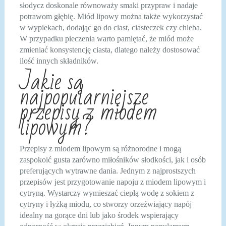
słodycz doskonale równoważy smaki przypraw i nadaje
potrawom głębię. Miód lipowy można także wykorzystać
w wypiekach, dodając go do ciast, ciasteczek czy chleba.
W przypadku pieczenia warto pamiętać, że miód może
zmieniać konsystencję ciasta, dlatego należy dostosować
ilość innych składników.
Jakie są
najpopularniejsze
przepisy z miodem
lipowym?
Przepisy z miodem lipowym są różnorodne i mogą
zaspokoić gusta zarówno miłośników słodkości, jak i osób
preferujących wytrawne dania. Jednym z najprostszych
przepisów jest przygotowanie napoju z miodem lipowym i
cytryną. Wystarczy wymieszać ciepłą wodę z sokiem z
cytryny i łyżką miodu, co stworzy orzeźwiający napój
idealny na gorące dni lub jako środek wspierający