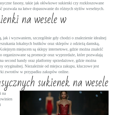
Klasyczne fasony, takie jak ołówkowe sukienki czy rozkloszowane
ość pozwala na łatwe dopasowanie do różnych stylów weselnych.
ienki na wesele w
jak i wyzwaniem, szczególnie gdy chodzi o znalezienie idealnej
zeszukania lokalnych butików oraz sklepów z odzieżą damską,
 Kolejnym miejscem są sklepy internetowe, gdzie można znaleźć
to organizowane są promocje oraz wyprzedaże, które pozwalają
 na second handy oraz platformy sprzedażowe, gdzie można
y oryginalnej. Niezależnie od miejsca zakupu, kluczowe jest
tyki zwrotów w przypadku zakupów online.
sycznych sukienek na wesele
i na
powinien
i