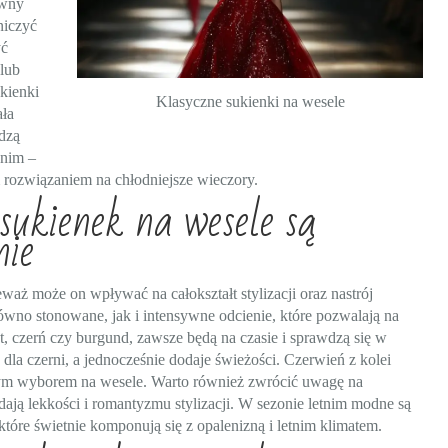
owny
niczyć
yć
 lub
kienki
Klasyczne sukienki na wesele
ała
adzą
hnim –
 rozwiązaniem na chłodniejsze wieczory.
sukienek na wesele są
nie
eważ może on wpływać na całokształt stylizacji oraz nastrój
wno stonowane, jak i intensywne odcienie, które pozwalają na
t, czerń czy burgund, zawsze będą na czasie i sprawdzą się w
dla czerni, a jednocześnie dodaje świeżości. Czerwień z kolei
ałym wyborem na wesele. Warto również zwrócić uwagę na
adają lekkości i romantyzmu stylizacji. W sezonie letnim modne są
 które świetnie komponują się z opalenizną i letnim klimatem.