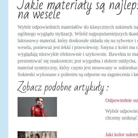
Jakie materiały są najlep
na wesele
Wybór odpowiednich materiałów do klasycznych sukienek na 
ogólnego wyglądu stylizacji. Wśród najpopularniejszych tkani
luksusowy materiał, który doskonale układa się na sylwetce i d
wesela, ponieważ jest lekki i przewiewny. Satyna z kolei ma d
wyglądają niezwykle efektownie i szykownie. Bawełna to mat
prezentować się znakomicie; jest wygodna i dobrze oddycha, 
materiał syntetyczny, który często jest stosowany w sukienka
Sukienki wykonane z poliestru są odporne na zagniecenia i ła
Zobacz podobne artykuły :
Odpowiednie suki
Wybór odpowiedn
chcemy unikną
Jaki kolor sukie