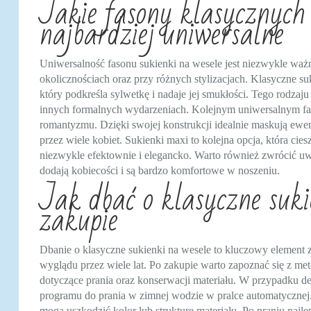
Jakie fasony klasycznych 
najbardziej uniwersalne
Uniwersalność fasonu sukienki na wesele jest niezwykle waż
okolicznościach oraz przy różnych stylizacjach. Klasyczne s
który podkreśla sylwetkę i nadaje jej smukłości. Tego rodzaj
innych formalnych wydarzeniach. Kolejnym uniwersalnym faso
romantyzmu. Dzięki swojej konstrukcji idealnie maskują ewent
przez wiele kobiet. Sukienki maxi to kolejna opcja, która cie
niezwykle efektownie i elegancko. Warto również zwrócić uw
dodają kobiecości i są bardzo komfortowe w noszeniu.
Jak dbać o klasyczne suki
zakupie
Dbanie o klasyczne sukienki na wesele to kluczowy element
wyglądu przez wiele lat. Po zakupie warto zapoznać się z met
dotyczące prania oraz konserwacji materiału. W przypadku deli
programu do prania w zimnej wodzie w pralce automatycznej.
mogą uszkodzić kolor lub strukturę materiału. Po praniu najle