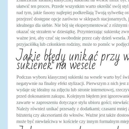
ułatwić ten proces. Przede wszystkim warto określić swój styl
nad tym, jakie fasony najlepiej podkreślają Twoją sylwetkę o
przejrzeć dostępne opcje zarówno w sklepach stacjonarnych,
idealnego dla siebie. Nie bój się eksperymentować z różnymi
okazać się strzałem w dziesiątkę. Przymierzając sukienkę zwr
ważne jest, aby czuć się swobodnie przez cały dzień wesela
przyjaciółką lub członkiem rodziny, może to pomóc w podjęci
Jakie błędy unikać przy 
sukienek na wesele
Podczas wyboru klasycznej sukienki na wesele warto być ś
negatywnie na finalny efekt stylizacji. Pierwszym z nich jest
wydaje się idealny na zdjęciu lub stronie internetowej, rzecz
przed dokonaniem zakupu. Kolejnym błędem jest ignorowani
zawarte w zaproszeniu dotyczące stylu ubioru gości; niewł
Należy również unikać przesady z dodatkami; czasami mniej zn
biżuterią czy akcesoriami do włosów. Ważne jest także dostos
może być niewłaściwa w kościele czy innym formalnym miejs