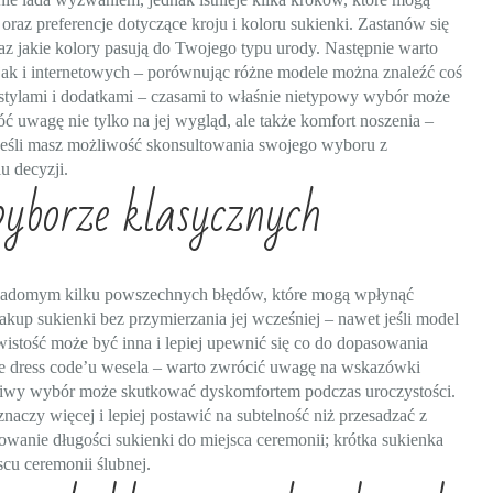
 oraz preferencje dotyczące kroju i koloru sukienki. Zastanów się
raz jakie kolory pasują do Twojego typu urody. Następnie warto
 jak i internetowych – porównując różne modele można znaleźć coś
 stylami i dodatkami – czasami to właśnie nietypowy wybór może
óć uwagę nie tylko na jej wygląd, ale także komfort noszenia –
. Jeśli masz możliwość skonsultowania swojego wyboru z
u decyzji.
wyborze klasycznych
wiadomym kilku powszechnych błędów, które mogą wpłynąć
 zakup sukienki bez przymierzania jej wcześniej – nawet jeśli model
ywistość może być inna i lepiej upewnić się co do dopasowania
e dress code’u wesela – warto zwrócić uwagę na wskazówki
aściwy wybór może skutkować dyskomfortem podczas uroczystości.
aczy więcej i lepiej postawić na subtelność niż przesadzać z
owanie długości sukienki do miejsca ceremonii; krótka sukienka
cu ceremonii ślubnej.