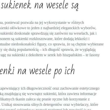
sukienek na wesele są
na, ponieważ pozwala na jej wykorzystanie w różnych
ukienki ołówkowe to jeden z najbardziej eleganckich wyborów,
u sukienki doskonale sprawdzają się zarówno na weselach, jak i
nem są sukienki rozkloszowane, które dodają lekkości i
ualne niedoskonałości figury, co sprawia, że są chętnie wybierane
szy się dużą popularnością – ich długość sprawia, że wyglądają
agę na sukienki z dekoltem w serek lub hiszpańskim – te fasony
enki na wesele po ich
 zapewniający ich długowieczność oraz zachowanie estetycznego
ką znajdującą się wewnątrz sukienki, która zawiera informacje
katnych tkanin zaleca się pranie ręczne lub korzystanie z
 Unikaj stosowania silnych detergentów oraz wybielaczy, które
piej suszyć sukienkę w pozycji poziomej lub powiesić ją na