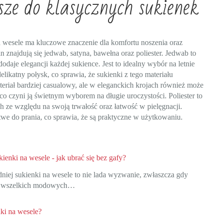
sze do klasycznych sukienek
wesele ma kluczowe znaczenie dla komfortu noszenia oraz
n znajdują się jedwab, satyna, bawełna oraz poliester. Jedwab to
odaje elegancji każdej sukience. Jest to idealny wybór na letnie
elikatny połysk, co sprawia, że sukienki z tego materiału
eriał bardziej casualowy, ale w eleganckich krojach również może
co czyni ją świetnym wyborem na długie uroczystości. Poliester to
ch ze względu na swoją trwałość oraz łatwość w pielęgnacji.
twe do prania, co sprawia, że są praktyczne w użytkowaniu.
enki na wesele - jak ubrać się bez gafy?
iej sukienki na wesele to nie lada wyzwanie, zwłaszcza gdy
ć wszelkich modowych…
nki na wesele?