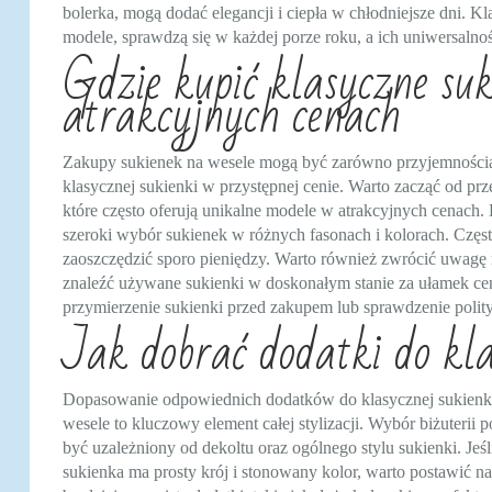
bolerka, mogą dodać elegancji i ciepła w chłodniejsze dni. 
modele, sprawdzą się w każdej porze roku, a ich uniwersaln
Gdzie kupić klasyczne suk
atrakcyjnych cenach
Zakupy sukienek na wesele mogą być zarówno przyjemnością, 
klasycznej sukienki w przystępnej cenie. Warto zacząć od pr
które często oferują unikalne modele w atrakcyjnych cenach.
szeroki wybór sukienek w różnych fasonach i kolorach. Częs
zaoszczędzić sporo pieniędzy. Warto również zwrócić uwagę
znaleźć używane sukienki w doskonałym stanie za ułamek cen
przymierzenie sukienki przed zakupem lub sprawdzenie poli
Jak dobrać dodatki do kla
Dopasowanie odpowiednich dodatków do klasycznej sukienk
wesele to kluczowy element całej stylizacji. Wybór biżuterii 
być uzależniony od dekoltu oraz ogólnego stylu sukienki. Jeśl
sukienka ma prosty krój i stonowany kolor, warto postawić na