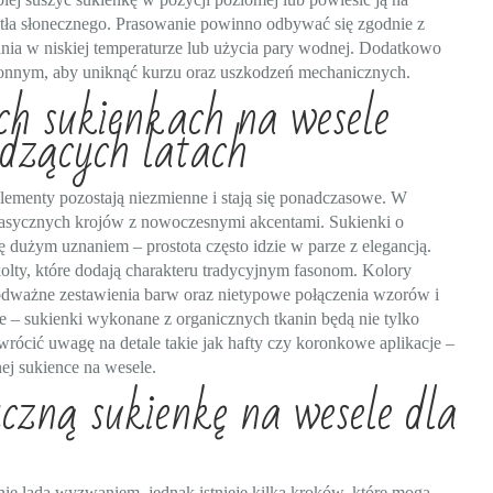
tła słonecznego. Prasowanie powinno odbywać się zgodnie z
nia w niskiej temperaturze lub użycia pary wodnej. Dodatkowo
nnym, aby uniknąć kurzu oraz uszkodzeń mechanicznych.
ch sukienkach na wesele
dzących latach
lementy pozostają niezmienne i stają się ponadczasowe. W
asycznych krojów z nowoczesnymi akcentami. Sukienki o
ię dużym uznaniem – prostota często idzie w parze z elegancją.
lty, które dodają charakteru tradycyjnym fasonom. Kolory
odważne zestawienia barw oraz nietypowe połączenia wzorów i
rne – sukienki wykonane z organicznych tkanin będą nie tylko
wrócić uwagę na detale takie jak hafty czy koronkowe aplikacje –
ej sukience na wesele.
czną sukienkę na wesele dla
nie lada wyzwaniem, jednak istnieje kilka kroków, które mogą