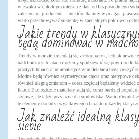
wieszaku w chłodnym miejscu z dala od bezpośredniego świa
zaleceniami producenta – niektóre tkaniny wymagają prasowa
warto przechowywać sukienkę w specjalnym pokrowcu ochro
Jakie trendy w klasyczny
będą dominować w nadcho
Trendy w modzie zmieniają się z roku na rok, jednak pewne e
nadchodzących latach możemy spodziewać się powrotu do kl
prostych liniach z minimalistycznymi detalami będą cieszyć s
Modne będą również asymetryczne cięcia oraz nietypowe deko
również ulegną zmianom – coraz częściej będziemy widzieć 
faktur. Ekologiczne materiały stają się coraz bardziej popula
stylowe, ale także przyjazne dla środowiska. Warto również z
te elementy dodadzą wyjątkowego charakteru każdej klasyczn
Jak znaleźć idealną klasy
siebie
Znalezienie idealnej klasycznej sukienki na wesele może być 