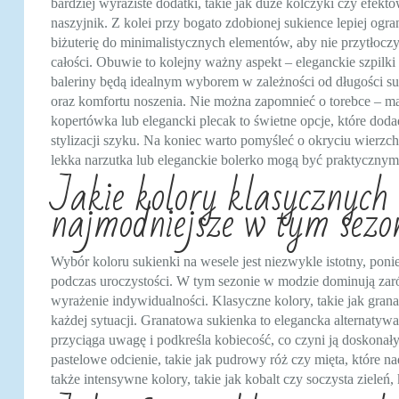
bardziej wyraziste dodatki, takie jak duże kolczyki czy efekt
naszyjnik. Z kolei przy bogato zdobionej sukience lepiej ogra
biżuterię do minimalistycznych elementów, aby nie przytłocz
całości. Obuwie to kolejny ważny aspekt – eleganckie szpilki
baleriny będą idealnym wyborem w zależności od długości su
oraz komfortu noszenia. Nie można zapomnieć o torebce – m
kopertówka lub elegancki plecak to świetne opcje, które dod
stylizacji szyku. Na koniec warto pomyśleć o okryciu wierzc
lekka narzutka lub eleganckie bolerko mogą być praktycznym
Jakie kolory klasycznych 
najmodniejsze w tym sezo
Wybór koloru sukienki na wesele jest niezwykle istotny, poni
podczas uroczystości. W tym sezonie w modzie dominują zaró
wyrażenie indywidualności. Klasyczne kolory, takie jak grana
każdej sytuacji. Granatowa sukienka to elegancka alternatywa 
przyciąga uwagę i podkreśla kobiecość, co czyni ją doskon
pastelowe odcienie, takie jak pudrowy róż czy mięta, które n
także intensywne kolory, takie jak kobalt czy soczysta zieleń,