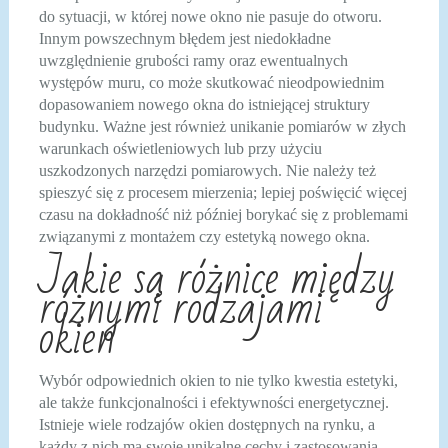
do sytuacji, w której nowe okno nie pasuje do otworu.
Innym powszechnym błędem jest niedokładne
uwzględnienie grubości ramy oraz ewentualnych
występów muru, co może skutkować nieodpowiednim
dopasowaniem nowego okna do istniejącej struktury
budynku. Ważne jest również unikanie pomiarów w złych
warunkach oświetleniowych lub przy użyciu
uszkodzonych narzędzi pomiarowych. Nie należy też
spieszyć się z procesem mierzenia; lepiej poświęcić więcej
czasu na dokładność niż później borykać się z problemami
związanymi z montażem czy estetyką nowego okna.
Jakie są różnice między
różnymi rodzajami
okien
Wybór odpowiednich okien to nie tylko kwestia estetyki,
ale także funkcjonalności i efektywności energetycznej.
Istnieje wiele rodzajów okien dostępnych na rynku, a
każdy z nich ma swoje unikalne cechy i zastosowania.