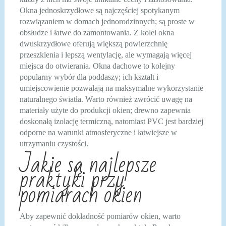
Okna jednoskrzydłowe są najczęściej spotykanym
rozwiązaniem w domach jednorodzinnych; są proste w
obsłudze i łatwe do zamontowania. Z kolei okna
dwuskrzydłowe oferują większą powierzchnię
przeszklenia i lepszą wentylację, ale wymagają więcej
miejsca do otwierania. Okna dachowe to kolejny
popularny wybór dla poddaszy; ich kształt i
umiejscowienie pozwalają na maksymalne wykorzystanie
naturalnego światła. Warto również zwrócić uwagę na
materiały użyte do produkcji okien; drewno zapewnia
doskonałą izolację termiczną, natomiast PVC jest bardziej
odporne na warunki atmosferyczne i łatwiejsze w
utrzymaniu czystości.
Jakie są najlepsze
praktyki przy
pomiarach okien
Aby zapewnić dokładność pomiarów okien, warto