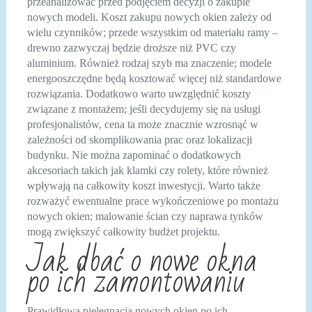
przeanalizować przed podjęciem decyzji o zakupie
nowych modeli. Koszt zakupu nowych okien zależy od
wielu czynników; przede wszystkim od materiału ramy –
drewno zazwyczaj będzie droższe niż PVC czy
aluminium. Również rodzaj szyb ma znaczenie; modele
energooszczędne będą kosztować więcej niż standardowe
rozwiązania. Dodatkowo warto uwzględnić koszty
związane z montażem; jeśli decydujemy się na usługi
profesjonalistów, cena ta może znacznie wzrosnąć w
zależności od skomplikowania prac oraz lokalizacji
budynku. Nie można zapominać o dodatkowych
akcesoriach takich jak klamki czy rolety, które również
wpływają na całkowity koszt inwestycji. Warto także
rozważyć ewentualne prace wykończeniowe po montażu
nowych okien; malowanie ścian czy naprawa tynków
mogą zwiększyć całkowity budżet projektu.
Jak dbać o nowe okna
po ich zamontowaniu
Prawidłowa pielęgnacja nowych okien po ich