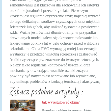
zamontowaniu jest kluczowa dla zachowania ich estetyki
oraz funkcjonalności przez długie lata. Pierwszym
krokiem jest regularne czyszczenie szyb; najlepiej używać
do tego delikatnych środków czyszczących oraz miękkich
ściereczek lub gąbek, aby uniknąć rysowania powierzchni
szkła. Ważne jest również dbanie o ramy; w przypadku
drewnianych modeli zaleca się okresowe malowanie lub
lakierowanie co kilka lat w celu ochrony przed wilgocią i
szkodnikami. Okna PVC wymagają mniej konserwacji;
wystarczy je przetrzeć wilgotną ściereczką i zastosować
środki czyszczące przeznaczone do tworzyw sztucznych.
Należy także regularnie kontrolować uszczelki oraz
mechanizmy otwierające; wszelkie oznaki zużycia
powinny być natychmiast naprawiane lub wymieniane,
aby uniknąć problemów z izolacją termiczną i akustyczną.
Zobacz podobne artykuły :
Jak wyregulować okna?
Regulacja okien to proces, który