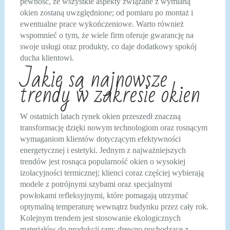
pewność, że wszystkie aspekty związane z wymianą
okien zostaną uwzględnione; od pomiaru po montaż i
ewentualne prace wykończeniowe. Warto również
wspomnieć o tym, że wiele firm oferuje gwarancję na
swoje usługi oraz produkty, co daje dodatkowy spokój
ducha klientowi.
Jakie są najnowsze
trendy w zakresie okien
W ostatnich latach rynek okien przeszedł znaczną
transformację dzięki nowym technologiom oraz rosnącym
wymaganiom klientów dotyczącym efektywności
energetycznej i estetyki. Jednym z najważniejszych
trendów jest rosnąca popularność okien o wysokiej
izolacyjności termicznej; klienci coraz częściej wybierają
modele z potrójnymi szybami oraz specjalnymi
powłokami refleksyjnymi, które pomagają utrzymać
optymalną temperaturę wewnątrz budynku przez cały rok.
Kolejnym trendem jest stosowanie ekologicznych
materiałów do produkcji ram; drewno pochodzące z