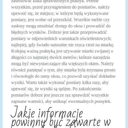
zastosować kilka sprawdzonych praktyk. Przede
wszystkim, przed przystąpieniem do pomiarów, należy
upewnić się, że miejsce, w którym będą wykonywane
pomiary, jest wolne od przeszkód. Wszelkie meble czy
zasłony mogą utrudniać dostęp do okna i prowadzić do
błędnych wyników. Dobrze jest także przeprowadzić
pomiary w odpowiednich warunkach oświetleniowych;
najlepiej, gdy światło naturalne nie rzuca cieni na miarkę.
Kolejną ważną praktyką jest używanie miarki zwijanej o
długości co najmniej dwóch metrów; krótsze narzędzia
mogą być niewystarczające dla większych okien. Należy
również pamiętać o tym, aby miarka była trzymana prosto
i równolegle do ramy okna, co pozwoli uzyskać dokładne
wyniki. Warto także wykonać pomiary kilka razy, aby
upewnić się, że wyniki są spójne. Po zakończeniu
pomiarów dobrze jest jeszcze raz sprawdzić wszystkie
zapisane wartości, aby uniknąć ewentualnych pomyłek.
Jakie informacje
powinny być zawarte w