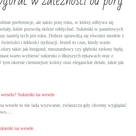
wybrać w zależności od pory
iste preferencje, ale także porę roku, w której odbywa się
teriały, które pozwolą skórze oddychać. Sukienki w pastelowych
ny nastrój tych pór roku. Dobrze sprawdzą się również modele z
ieżości i lekkości stylizacji. Jesień to czas, kiedy warto
 Kolory takie jak burgund, musztardowy czy głęboki zielony będą
iast warto wybierać sukienki o dłuższych rękawach oraz z
tym okresie ciemniejsze kolory oraz eleganckie detale, takie jak
 weselu? Sukienki na wesele
na wesele to nie lada wyzwanie, zwłaszcza gdy chcemy wyglądać
lowo.…
ukienki na wesele