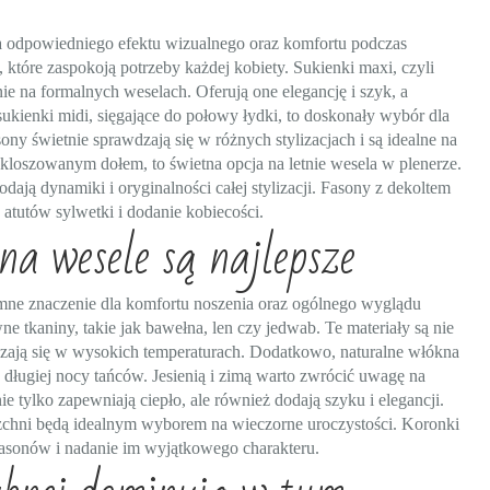
ia odpowiedniego efektu wizualnego oraz komfortu podczas
które zaspokoją potrzeby każdej kobiety. Sukienki maxi, czyli
lnie na formalnych weselach. Oferują one elegancję i szyk, a
sukienki midi, sięgające do połowy łydki, to doskonały wybór dla
ny świetnie sprawdzają się w różnych stylizacjach i są idealne na
ozkloszowanym dołem, to świetna opcja na letnie wesela w plenerze.
ają dynamiki i oryginalności całej stylizacji. Fasony z dekoltem
atutów sylwetki i dodanie kobiecości.
na wesele są najlepsze
mne znaczenie dla komfortu noszenia oraz ogólnego wyglądu
ne tkaniny, takie jak bawełna, len czy jedwab. Te materiały są nie
dzają się w wysokich temperaturach. Dodatkowo, naturalne włókna
 długiej nocy tańców. Jesienią i zimą warto zwrócić uwagę na
nie tylko zapewniają ciepło, ale również dodają szyku i elegancji.
zchni będą idealnym wyborem na wieczorne uroczystości. Koronki
fasonów i nadanie im wyjątkowego charakteru.