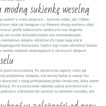
na modną sukienkę weselną
 znaleźć w wielu miejscach – zarówno online, jak i offline.
ciowe takie jak Instagram czy Pinterest oferują mnóstwo zdjęć
serwować profile influencerów modowych oraz blogerów
ą się oni swoimi doświadczeniami oraz rekomendacjami
 internetowe sklepów odzieżowych często mają sekcje
nspirującymi stylizacjami. Oprócz tego warto odwiedzać lokalne
alne modele sukienek niedostępnych w sieciowych sklepach.
selu
bór przed uroczystością. Po zakończeniu imprezy warto jak
iej podejmiemy działania, tym łatwiej będzie je usunąć bez
skorzystać z usług profesjonalnej pralni chemicznej, która zajmie
ę kreacji. Po wyczyszczeniu sukienkę należy przechowywać w
m pokrowcu ochronnym lub zawiesić na szerokim wieszaku, aby