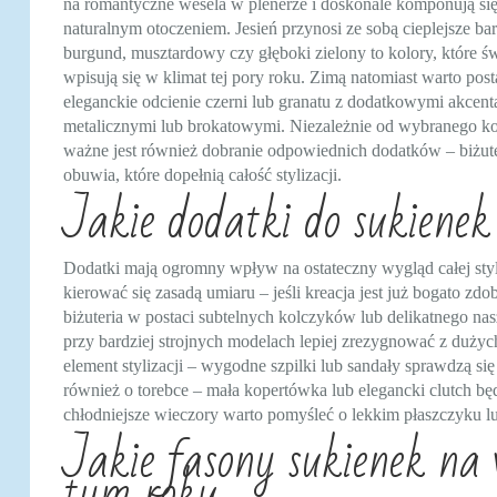
na romantyczne wesela w plenerze i doskonale komponują się
naturalnym otoczeniem. Jesień przynosi ze sobą cieplejsze ba
burgund, musztardowy czy głęboki zielony to kolory, które św
wpisują się w klimat tej pory roku. Zimą natomiast warto pos
eleganckie odcienie czerni lub granatu z dodatkowymi akcent
metalicznymi lub brokatowymi. Niezależnie od wybranego ko
ważne jest również dobranie odpowiednich dodatków – biżute
obuwia, które dopełnią całość stylizacji.
Jakie dodatki do sukienek
Dodatki mają ogromny wpływ na ostateczny wygląd całej styli
kierować się zasadą umiaru – jeśli kreacja jest już bogato zd
biżuteria w postaci subtelnych kolczyków lub delikatnego nas
przy bardziej strojnych modelach lepiej zrezygnować z duży
element stylizacji – wygodne szpilki lub sandały sprawdzą s
również o torebce – mała kopertówka lub elegancki clutch b
chłodniejsze wieczory warto pomyśleć o lekkim płaszczyku lu
Jakie fasony sukienek na 
tym roku