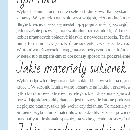
Wybór fasonu sukienki na wesele jest kluczowy dla uzyskan
zabawy. W tym roku na czoło wysuwają się różnorodne kroje, 
długie kreacje, cieszą się niesłabnącą popularnością, szczegó
jednocześnie pozwalają na swobodne poruszanie się. Z kolei 
kobiet pragnących połączyć klasykę z nowoczesnością. Te faso
mniej formalne przyjęcia. Krótkie sukienki, zwłaszcza te z r
Warto również zwrócić uwagę na asymetryczne kroje, które dod
w serek lub hiszpańskim to doskonały sposób na podkreślenie 
Jakie materiały sukienek 
Wybór odpowiedniego materiału sukienki na wesele ma ogro
kreacji. W sezonie letnim warto postawić na lekkie i przewiew
tylko komfortowe, ale również eleganckie i doskonale spraw
pozwalają skórze oddychać, co jest niezwykle istotne podczas
cieplejsze tkaniny, takie jak welur czy dzianina. Te materiały 
Sukienki wykonane z materiałów o lekko błyszczącej powier
oraz hafty to doskonałe sposoby na wzbogacenie prostszych 