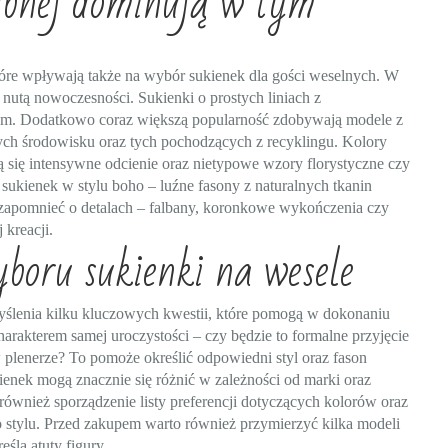
ubnej dominują w tym
które wpływają także na wybór sukienek dla gości weselnych. W
nutą nowoczesności. Sukienki o prostych liniach z
iem. Dodatkowo coraz większą popularność zdobywają modele z
ch środowisku oraz tych pochodzących z recyklingu. Kolory
ją się intensywne odcienie oraz nietypowe wzory florystyczne czy
ukienek w stylu boho – luźne fasony z naturalnych tkanin
a zapomnieć o detalach – falbany, koronkowe wykończenia czy
 kreacji.
boru sukienki na wesele
ślenia kilku kluczowych kwestii, które pomogą w dokonaniu
arakterem samej uroczystości – czy będzie to formalne przyjęcie
plenerze? To pomoże określić odpowiedni styl oraz fason
ienek mogą znacznie się różnić w zależności od marki oraz
ównież sporządzenie listy preferencji dotyczących kolorów oraz
ego stylu. Przed zakupem warto również przymierzyć kilka modeli
eśla atuty figury.