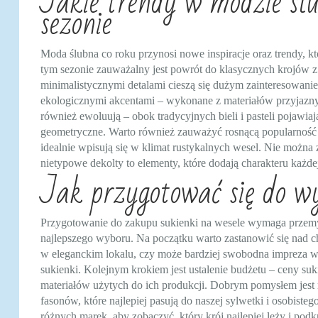
Jakie trendy w modzie śl
sezonie
Moda ślubna co roku przynosi nowe inspiracje oraz trendy, 
tym sezonie zauważalny jest powrót do klasycznych krojów z 
minimalistycznymi detalami cieszą się dużym zainteresowan
ekologicznymi akcentami – wykonane z materiałów przyjazny
również ewoluują – obok tradycyjnych bieli i pasteli pojawia
geometryczne. Warto również zauważyć rosnącą popularność s
idealnie wpisują się w klimat rustykalnych wesel. Nie możn
nietypowe dekolty to elementy, które dodają charakteru każdej
Jak przygotować się do wy
Przygotowanie do zakupu sukienki na wesele wymaga przemy
najlepszego wyboru. Na początku warto zastanowić się nad ch
w eleganckim lokalu, czy może bardziej swobodna impreza w 
sukienki. Kolejnym krokiem jest ustalenie budżetu – ceny suk
materiałów użytych do ich produkcji. Dobrym pomysłem jest r
fasonów, które najlepiej pasują do naszej sylwetki i osobist
różnych marek, aby zobaczyć, który krój najlepiej leży i podkr