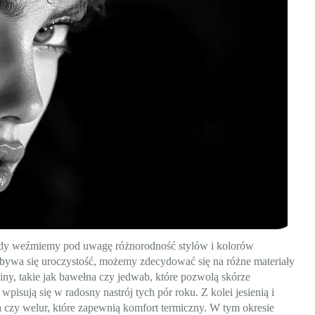
 gdy weźmiemy pod uwagę różnorodność stylów i kolorów
dbywa się uroczystość, możemy zdecydować się na różne materiały
niny, takie jak bawełna czy jedwab, które pozwolą skórze
sują się w radosny nastrój tych pór roku. Z kolei jesienią i
na czy welur, które zapewnią komfort termiczny. W tym okresie