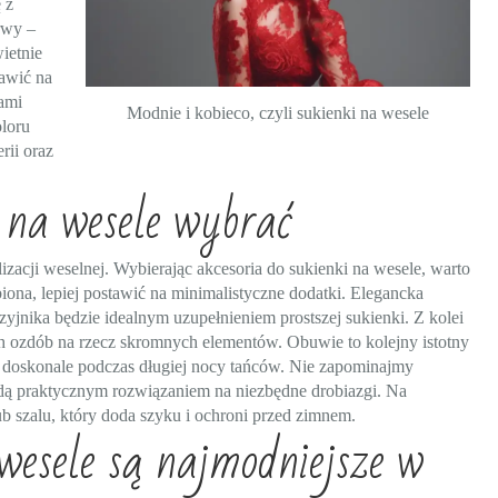
 z
rwy –
ietnie
tawić na
ami
Modnie i kobieco, czyli sukienki na wesele
loru
rii oraz
 na wesele wybrać
zacji weselnej. Wybierając akcesoria do sukienki na wesele, warto
obiona, lepiej postawić na minimalistyczne dodatki. Elegancka
zyjnika będzie idealnym uzupełnieniem prostszej sukienki. Z kolei
ch ozdób na rzecz skromnych elementów. Obuwie to kolejny istotny
ię doskonale podczas długiej nocy tańców. Nie zapominajmy
ędą praktycznym rozwiązaniem na niezbędne drobiazgi. Na
b szalu, który doda szyku i ochroni przed zimnem.
wesele są najmodniejsze w