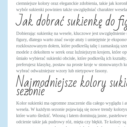
ciemniejsze kolory oraz eleganckie zdobienia, takie jak kor
wybór sukienki powinien także uwzględniać charakter wesela 
Jak dobrać sukienkę do fig
Dobierając sukienkę na wesele, kluczowe jest uwzględnienie s
figury, dlatego warto znać swoje atuty i umiejętnie je ekspono
rozkloszowanym dołem, które podkreślą talię i zamaskują szer
modele z dekoltem w serek oraz luźniejszym krojem, które o
śmiało wybierać sukienki obcisłe, które podkreślą ich kształt
preferujesz klasykę, postaw na proste kroje w stonowanych k
wybrać odważniejsze wzory lub nietypowe fasony.
Najmodniejsze kolory suk
sezonie
Kolor sukienki ma ogromne znaczenie dla całego wyglądu i a
wesela. W każdym sezonie pojawiają się nowe trendy kolorys
które warto śledzić. Wiosną i latem dominują jasne, pastelowe
odcienie takie jak pudrowy róż, mięta czy błękit. Te kolory są