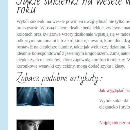
Jakie sukienki na wesele 
roku
Wybór sukienki na wesele powinien uwzględniać nie tylko osob
uroczystość. Wiosną i latem idealne będą lekkie, zwiewne ma
kolorach oraz kwiatowe wzory doskonale wpisują się w rados
odkrytymi ramionami lub z krótkimi rękawami, które dodadzą św
postawić na cieplejsze tkaniny, takie jak welur czy dzianina.
idealnie korespondować z jesiennym krajobrazem. Zimą natom
cieplejszych materiałów, które zapewnią komfort termiczny. W 
koronkowe wstawki czy cekiny, mogą dodać szyku i klasy.
Zobacz podobne artykuły :
Jak wyglądać na
Wybór sukienki 
elegancko i sty
Najpiękniejsze s