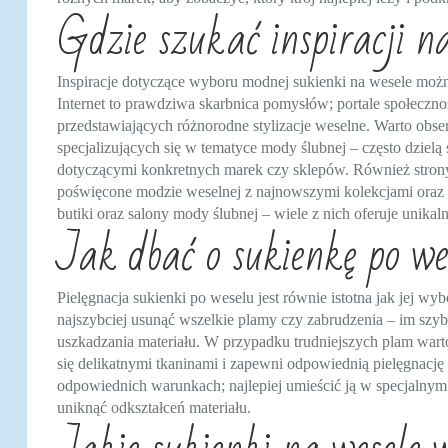
Gdzie szukać inspiracji 
Inspiracje dotyczące wyboru modnej sukienki na wesele można
Internet to prawdziwa skarbnica pomysłów; portale społecznoś
przedstawiających różnorodne stylizacje weselne. Warto ob
specjalizujących się w tematyce mody ślubnej – często dziel
dotyczącymi konkretnych marek czy sklepów. Również strony
poświęcone modzie weselnej z najnowszymi kolekcjami oraz i
butiki oraz salony mody ślubnej – wiele z nich oferuje unik
Jak dbać o sukienkę po we
Pielęgnacja sukienki po weselu jest równie istotna jak jej wy
najszybciej usunąć wszelkie plamy czy zabrudzenia – im szybc
uszkadzania materiału. W przypadku trudniejszych plam warto 
się delikatnymi tkaninami i zapewni odpowiednią pielęgnacj
odpowiednich warunkach; najlepiej umieścić ją w specjalny
uniknąć odkształceń materiału.