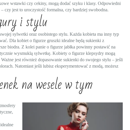
onkowe wstawki czy cekiny, mogą dodać szyku i klasy. Odpowiedni
– czy jest to uroczystość formalna, czy bardziej swobodna.
ury i stylu
wojej sylwetki oraz osobistego stylu. Każda kobieta ma inny typ
wać. Dla kobiet o figurze gruszki idealne będą sukienki z
sze biodra. Z kolei panie o figurze jabłka powinny postawić na
ptycznie wysmuklą sylwetkę. Kobiety o figurze klepsydry mogą
y. Ważne jest również dopasowanie sukienki do swojego stylu – jeśli
olorach. Natomiast jeśli lubisz eksperymentować z modą, możesz
ienek na wesele w tym
tmosfery
tyczne,
 idealne