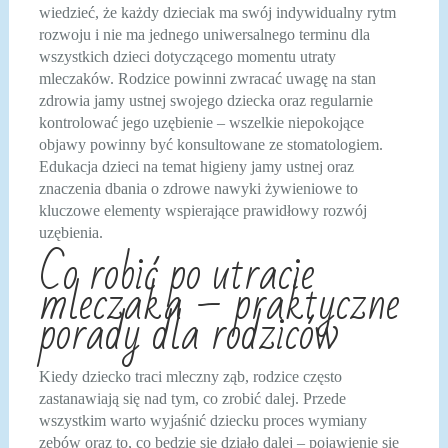
wiedzieć, że każdy dzieciak ma swój indywidualny rytm
rozwoju i nie ma jednego uniwersalnego terminu dla
wszystkich dzieci dotyczącego momentu utraty
mleczaków. Rodzice powinni zwracać uwagę na stan
zdrowia jamy ustnej swojego dziecka oraz regularnie
kontrolować jego uzębienie – wszelkie niepokojące
objawy powinny być konsultowane ze stomatologiem.
Edukacja dzieci na temat higieny jamy ustnej oraz
znaczenia dbania o zdrowe nawyki żywieniowe to
kluczowe elementy wspierające prawidłowy rozwój
uzębienia.
Co robić po utracie
mleczaka – praktyczne
porady dla rodziców
Kiedy dziecko traci mleczny ząb, rodzice często
zastanawiają się nad tym, co zrobić dalej. Przede
wszystkim warto wyjaśnić dziecku proces wymiany
zębów oraz to, co będzie się działo dalej – pojawienie się