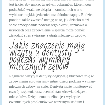
jest także, aby unikać twardych pokarmów, które mogą
podrażniać wrażliwe dziąsła – zamiast nich warto
wybierać miękkie jedzenie oraz chłodne napoje. Rodzice
powinni także zwracać uwagę na to, jak dziecko radzi
sobie emocjonalnie podczas tego okresu; rozmowa o
uczuciach oraz zapewnienie wsparcia może pomóc
złagodzić stres związany z utratą mlecznych zębów.
Jakie znaczenie mają
wizyty u dentysty
podczas wymiany
mlecznych zębów
Regularne wizyty u dentysty odgrywają kluczową rolę w
zapewnieniu zdrowia jamy ustnej dzieci podczas wymiany
mlecznych zębów na stałe. Dentysta może monitorować
rozwój uzębienia oraz oceniać stan zdrowia dziąseł i
mleczaków. Dzięki temu możliwe jest wykrycie
ewentualnych problemów we wczesnym stadium i