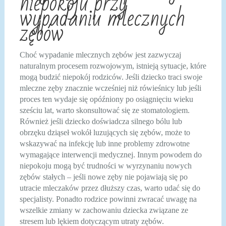
niepokoju przy
wypadaniu mlecznych
zębów
Choć wypadanie mlecznych zębów jest zazwyczaj
naturalnym procesem rozwojowym, istnieją sytuacje, które
mogą budzić niepokój rodziców. Jeśli dziecko traci swoje
mleczne zęby znacznie wcześniej niż rówieśnicy lub jeśli
proces ten wydaje się opóźniony po osiągnięciu wieku
sześciu lat, warto skonsultować się ze stomatologiem.
Również jeśli dziecko doświadcza silnego bólu lub
obrzęku dziąseł wokół luzujących się zębów, może to
wskazywać na infekcję lub inne problemy zdrowotne
wymagające interwencji medycznej. Innym powodem do
niepokoju mogą być trudności w wyrzynaniu nowych
zębów stałych – jeśli nowe zęby nie pojawiają się po
utracie mleczaków przez dłuższy czas, warto udać się do
specjalisty. Ponadto rodzice powinni zwracać uwagę na
wszelkie zmiany w zachowaniu dziecka związane ze
stresem lub lękiem dotyczącym utraty zębów.