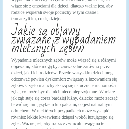
wiąże się z emocjami dla dzieci, dlatego ważne jest, aby
rodzice wspierali swoje pociechy w tym czasie i
tłumaczyli im, co się dzieje.
Jakie są objawy
związane z wypadaniem
mlecznych zębów
Wypadanie mlecznych zębów może wiązać się z różnymi
objawami, które mogą być zauważalne zarówno przez
dzieci, jak i ich rodziców. Przede wszystkim dzieci mogą
odczuwać pewien dyskomfort związany z luzowaniem się
zębów. Często maluchy skarżą się na uczucie ruchomości
zęba, co może być dla nich nieco nieprzyjemne. W miarę
jak ząb staje się coraz bardziej luźny, dziecko może zacząć
bawić się nim językiem lub palcami, co jest naturalnym
odruchem. W niektórych przypadkach może wystąpić
również lekkie krwawienie dziąseł wokół luzującego się
zęba. Ważne jest, aby rodzice zwracali uwagę na te