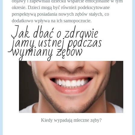
objawy i zapewniali dziecku wsparcie emocjonalne w tym
okresie. Dzieci mogą być również podekscytowane
perspektywą posiadania nowych zębów stałych, co
dodatkowo wpływa na ich samopoczucie.
Jak dbać o zdrowie
jamy ustnej podczas
wymiany zębów
Kiedy wypadają mleczne zęby?