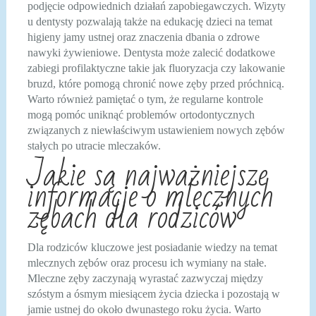
podjęcie odpowiednich działań zapobiegawczych. Wizyty
u dentysty pozwalają także na edukację dzieci na temat
higieny jamy ustnej oraz znaczenia dbania o zdrowe
nawyki żywieniowe. Dentysta może zalecić dodatkowe
zabiegi profilaktyczne takie jak fluoryzacja czy lakowanie
bruzd, które pomogą chronić nowe zęby przed próchnicą.
Warto również pamiętać o tym, że regularne kontrole
mogą pomóc uniknąć problemów ortodontycznych
związanych z niewłaściwym ustawieniem nowych zębów
stałych po utracie mleczaków.
Jakie są najważniejsze
informacje o mlecznych
zębach dla rodziców
Dla rodziców kluczowe jest posiadanie wiedzy na temat
mlecznych zębów oraz procesu ich wymiany na stałe.
Mleczne zęby zaczynają wyrastać zazwyczaj między
szóstym a ósmym miesiącem życia dziecka i pozostają w
jamie ustnej do około dwunastego roku życia. Warto