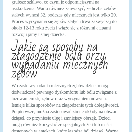
grubsze szkliwo, co czyni je odporniejszymi na
uszkodzenia. Warto również zauważyć, że liczba zębów
stałych wynosi 32, podczas gdy mlecznych jest tylko 20.
Proces wyrzynania się zębów stałych trwa zazwyczaj do
około 12-13 roku życia i wiąże się z różnymi etapami
rozwoju jamy ustnej dziecka.
Jakie są sposoby na
złagodzenie bólu przy
wypadaniu mlecznych
zębów
W czasie wypadania mlecznych zębów dzieci mogą
doświadczać pewnego dyskomfortu lub bólu związane z
luzowaniem się zębów oraz wyrzynaniem nowych.
Istnieje kilka sposobów na złagodzenie tych dolegliwości.
Po pierwsze, można zastosować zimne okłady na obszar
dziąseł, co przyniesie ulgę i zmniejszy obrzęk. Dzieci
mogą również korzystać ze specjalnych żeli lub maści
dostępnych w aptekach, które łagodzą ból dziąseł. Ważne