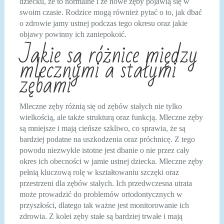
dziecku, że to normalne i że nowe zęby pojawią się w
swoim czasie. Rodzice mogą również pytać o to, jak dbać
o zdrowie jamy ustnej podczas tego okresu oraz jakie
objawy powinny ich zaniepokoić.
Jakie są różnice między
mlecznymi a stałymi
zębami
Mleczne zęby różnią się od zębów stałych nie tylko
wielkością, ale także strukturą oraz funkcją. Mleczne zęby
są mniejsze i mają cieńsze szkliwo, co sprawia, że są
bardziej podatne na uszkodzenia oraz próchnicę. Z tego
powodu niezwykle istotne jest dbanie o nie przez cały
okres ich obecności w jamie ustnej dziecka. Mleczne zęby
pełnią kluczową rolę w kształtowaniu szczęki oraz
przestrzeni dla zębów stałych. Ich przedwczesna utrata
może prowadzić do problemów ortodontycznych w
przyszłości, dlatego tak ważne jest monitorowanie ich
zdrowia. Z kolei zęby stałe są bardziej trwałe i mają