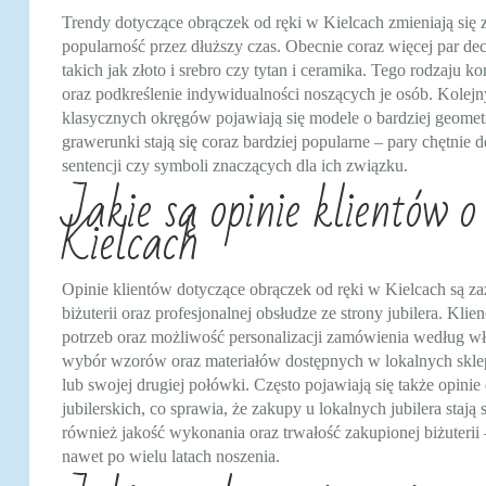
Trendy dotyczące obrączek od ręki w Kielcach zmieniają się 
popularność przez dłuższy czas. Obecnie coraz więcej par de
takich jak złoto i srebro czy tytan i ceramika. Tego rodzaju 
oraz podkreślenie indywidualności noszących je osób. Kolejn
klasycznych okręgów pojawiają się modele o bardziej geome
grawerunki stają się coraz bardziej popularne – pary chętnie
sentencji czy symboli znaczących dla ich związku.
Jakie są opinie klientów 
Kielcach
Opinie klientów dotyczące obrączek od ręki w Kielcach są z
biżuterii oraz profesjonalnej obsłudze ze strony jubilera. Kli
potrzeb oraz możliwość personalizacji zamówienia według w
wybór wzorów oraz materiałów dostępnych w lokalnych sklepa
lub swojej drugiej połówki. Często pojawiają się także opi
jubilerskich, co sprawia, że zakupy u lokalnych jubilera sta
również jakość wykonania oraz trwałość zakupionej biżuterii 
nawet po wielu latach noszenia.