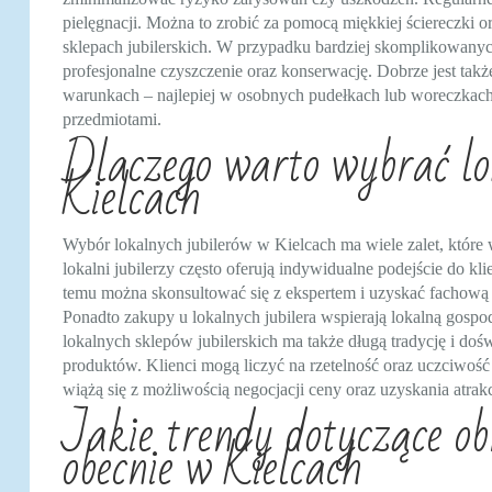
pielęgnacji. Można to zrobić za pomocą miękkiej ściereczki 
sklepach jubilerskich. W przypadku bardziej skomplikowany
profesjonalne czyszczenie oraz konserwację. Dobrze jest ta
warunkach – najlepiej w osobnych pudełkach lub woreczka
przedmiotami.
Dlaczego warto wybrać lo
Kielcach
Wybór lokalnych jubilerów w Kielcach ma wiele zalet, które
lokalni jubilerzy często oferują indywidualne podejście do kl
temu można skonsultować się z ekspertem i uzyskać fachow
Ponadto zakupy u lokalnych jubilera wspierają lokalną gospod
lokalnych sklepów jubilerskich ma także długą tradycję i do
produktów. Klienci mogą liczyć na rzetelność oraz uczciwoś
wiążą się z możliwością negocjacji ceny oraz uzyskania atr
Jakie trendy dotyczące ob
obecnie w Kielcach