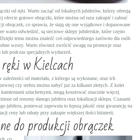
czki od ręki. Warto zacząć od lokalnych jubilerów, którzy oferują
ej ofercie gotowe obrączki, które można od razu zakupić i zabrać
acji obrączek, co sprawia, że stają się one wyjątkowe i dopasowane
 warto odwiedzić, są sieciowe sklepy jubilerskie, które często
. Dzięki temu można znaleźć coś odpowiedniego zarówno dla osób
 ozdobne wzory. Warto również zwrócić uwagę na promocje oraz
 lub podczas specjalnych wydarzeń.
 ręki w Kielcach
 zależności od materiału, z którego są wykonane, oraz ich
ewnej czy srebra można nabyć już za kilkaset złotych. Z kolei
ub kamieniami szlachetnymi, mogą kosztować znacznie więcej.
ione od renomy danego jubilera oraz lokalizacji sklepu. Czasami
 jubilera, ponieważ zapewnia to lepszą jakość oraz gwarancję na
i ceny lub rabaty przy zakupie większej ilości biżuterii.
ne do produkcji obrączek
ch, co