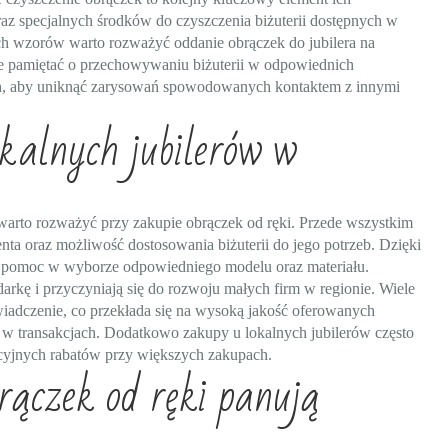
oraz specjalnych środków do czyszczenia biżuterii dostępnych w
ch wzorów warto rozważyć oddanie obrączek do jubilera na
kże pamiętać o przechowywaniu biżuterii w odpowiednich
ch, aby uniknąć zarysowań spowodowanych kontaktem z innymi
kalnych jubilerów w
 warto rozważyć przy zakupie obrączek od ręki. Przede wszystkim
ienta oraz możliwość dostosowania biżuterii do jego potrzeb. Dzięki
ą pomoc w wyborze odpowiedniego modelu oraz materiału.
arkę i przyczyniają się do rozwoju małych firm w regionie. Wiele
świadczenie, co przekłada się na wysoką jakość oferowanych
ć w transakcjach. Dodatkowo zakupy u lokalnych jubilerów często
akcyjnych rabatów przy większych zakupach.
rączek od ręki panują