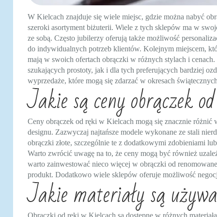
W Kielcach znajduje się wiele miejsc, gdzie można nabyć obrą
szeroki asortyment biżuterii. Wiele z tych sklepów ma w swoj
ze sobą. Często jubilerzy oferują także możliwość personaliz
do indywidualnych potrzeb klientów. Kolejnym miejscem, które
mają w swoich ofertach obrączki w różnych stylach i cenach
szukających prostoty, jak i dla tych preferujących bardziej
wyprzedaże, które mogą się zdarzać w okresach świątecznych
Jakie są ceny obrączek od
Ceny obrączek od ręki w Kielcach mogą się znacznie różnić w
designu. Zazwyczaj najtańsze modele wykonane ze stali nierdz
obrączki złote, szczególnie te z dodatkowymi zdobieniami l
Warto zwrócić uwagę na to, że ceny mogą być również uzależn
warto zainwestować nieco więcej w obrączki od renomowanego
produkt. Dodatkowo wiele sklepów oferuje możliwość negocjacj
Jakie materiały są używa
Obrączki od ręki w Kielcach są dostępne w różnych materiała