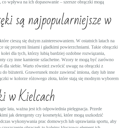
, co wpływa na ich dopasowanie – szersze obrączki mogą
ęki są najpopularniejsze w
óre cieszą się dużym zainteresowaniem. W ostatnich latach na
e się prostymi liniami i gładkimi powierzchniami. Takie obrączki
 Z kolei dla tych, którzy lubią bardziej ozdobne rozwiązania,
menty czy inne kamienie szlachetne. Wzory te mogą być zarówno
oś dla siebie. Warto również zwrócić uwagę na obrączki z
 do biżuterii. Grawerunek może zawierać imiona, daty lub inne
rączki w kolorze różowego złota, które stają się modnym wyborem
ki w Kielcach
ie lata, ważna jest ich odpowiednia pielęgnacja. Przede
akimi jak detergenty czy kosmetyki, które mogą uszkodzić
podczas wykonywania prac domowych lub uprawiania sportu, aby
czyszczenie obrączek to kolejny kluczowy element ich