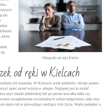
ntów.
 różnych
ączki
z
które
zdobione.
, która
odele
 się
Obrączki od ręki Kielce
zek od ręki w Kielcach
mfortu ich noszenia. W Kielcach wiele jubilerów oferuje pomoc
yć palec przed wizytą w sklepie. Najlepiej jest to zrobić
a użyć miarki jubilerskiej lub po prostu kawałka nitki czy
 również uwzględnienie ewentualnych zmian temperatury ciała oraz
sze palce niż te prowadzące siedzący tryb życia. Warto pamiętać o