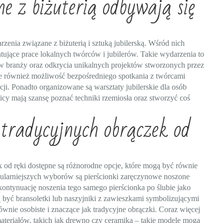
e z biżuterią odbywają się
rzenia związane z biżuterią i sztuką jubilerską. Wśród nich
ntujące prace lokalnych twórców i jubilerów. Takie wydarzenia to
w branży oraz odkrycia unikalnych projektów stworzonych przez
aje również możliwość bezpośredniego spotkania z twórcami
acji. Ponadto organizowane są warsztaty jubilerskie dla osób
icy mają szansę poznać techniki rzemiosła oraz stworzyć coś
 tradycyjnych obrączek od
 od ręki dostępne są różnorodne opcje, które mogą być równie
pularniejszych wyborów są pierścionki zaręczynowe noszone
kontynuację noszenia tego samego pierścionka po ślubie jako
być bransoletki lub naszyjniki z zawieszkami symbolizującymi
ównie osobiste i znaczące jak tradycyjne obrączki. Coraz więcej
materiałów, takich jak drewno czy ceramika – takie modele mogą