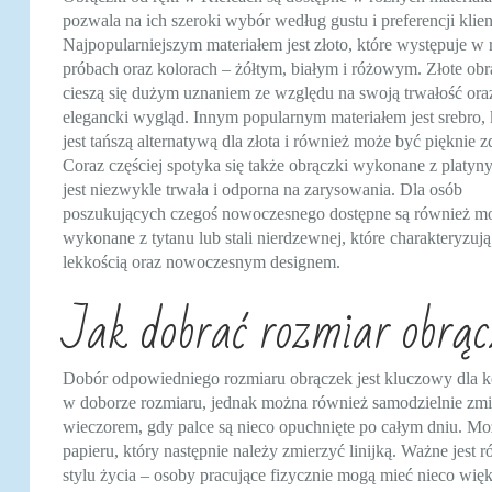
pozwala na ich szeroki wybór według gustu i preferencji klie
Najpopularniejszym materiałem jest złoto, które występuje w
próbach oraz kolorach – żółtym, białym i różowym. Złote obr
cieszą się dużym uznaniem ze względu na swoją trwałość ora
elegancki wygląd. Innym popularnym materiałem jest srebro, 
jest tańszą alternatywą dla złota i również może być pięknie 
Coraz częściej spotyka się także obrączki wykonane z platyny
jest niezwykle trwała i odporna na zarysowania. Dla osób
poszukujących czegoś nowoczesnego dostępne są również m
wykonane z tytanu lub stali nierdzewnej, które charakteryzują
lekkością oraz nowoczesnym designem.
Jak dobrać rozmiar obrąc
Dobór odpowiedniego rozmiaru obrączek jest kluczowy dla ko
w doborze rozmiaru, jednak można również samodzielnie zmierz
wieczorem, gdy palce są nieco opuchnięte po całym dniu. Możn
papieru, który następnie należy zmierzyć linijką. Ważne jest
stylu życia – osoby pracujące fizycznie mogą mieć nieco więk