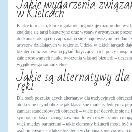
Jakie wydarzenia związan
w Kielcach
Kielce to miasto, które regularnie organizuje różnorodne wyda
znajdują się targi biżuteryjne oraz wystawy artystyczne preze
doskonała okazja do zapoznania się z najnowszymi trendami 
artystów działających w regionie. Udział w takich targach d
biżuterii oraz zadawania pytań dotyczących ich pracy i inspir
zainteresowanych nauką tworzenia własnej biżuterii – uczestn
wyjątkowego samodzielnie.
Jakie są alternatywy dla
ręki
Dla osób poszukujących alternatyw dla tradycyjnych obrączek
atrakcyjne i symboliczne jak klasyczne modele. Jednym z po
zamiast standardowych obrączek – wiele par decyduje się na 
symbolu miłości i zaangażowania. Innym rozwiązaniem mogą 
więź między partnerami – takie elementy biżuterii mogą być r
osób interesuje się także biżuterią wykonaną z nietypowych 