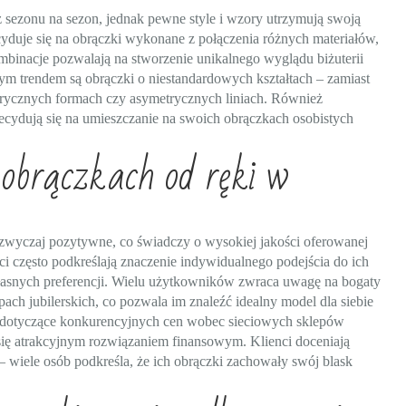
z sezonu na sezon, jednak pewne style i wzory utrzymują swoją
cyduje się na obrączki wykonane z połączenia różnych materiałów,
kombinacje pozwalają na stworzenie unikalnego wyglądu biżuterii
ym trendem są obrączki o niestandardowych kształtach – zamiast
trycznych formach czy asymetrycznych liniach. Również
 decydują się na umieszczanie na swoich obrączkach osobistych
o obrączkach od ręki w
azwyczaj pozytywne, co świadczy o wysokiej jakości oferowanej
enci często podkreślają znaczenie indywidualnego podejścia do ich
łasnych preferencji. Wielu użytkowników zwraca uwagę na bogaty
ch jubilerskich, co pozwala im znaleźć idealny model dla siebie
nie dotyczące konkurencyjnych cen wobec sieciowych sklepów
ją się atrakcyjnym rozwiązaniem finansowym. Klienci doceniają
– wiele osób podkreśla, że ich obrączki zachowały swój blask