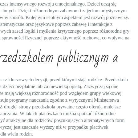
e czas intensywnego rozwoju emocjonalnego. Dzieci uczą się
c innych. Dzięki różnorodnym zabawom i zajęciom artystycznym
tywny sposób. Kolejnym istotnym aspektem jest rozwój poznawczy.
tematyczne oraz językowe poprzez zabawę i interakcje z
wych zasad logiki i myślenia krytycznego poprzez różnorodne gry
ia sprawności fizycznej poprzez aktywność ruchową, co wpływa na
przedszkolem publicznym a
z kluczowych decyzji, przed którymi stają rodzice. Przedszkola
 dzieci bezpłatnie lub za niewielką opłatą. Zazwyczaj są one
a, że mają większą różnorodność pod względem grupy wiekowej
stosuje programy nauczania zgodne z wytycznymi Ministerstwa
 drugiej strony przedszkola prywatne często oferują mniejsze
u nauczania. W takich placówkach można spotkać różnorodne
być atrakcyjne dla rodziców poszukujących alternatywnych form
zwyczaj jest znacznie wyższy niż w przypadku placówek
la wielu rodzin.