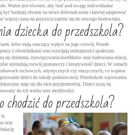
ole. Ważne jest również, aby brać pod uwagę indywidualne
ą być bardziej otwarte na nowe doświadczenia i łatwiej adaptować
ać więcej czasu na przyzwyczajenie się do nowego środowiska.
nia dziecka do przedszkola?
ciami, które mają znaczący wpływ na jego rozwój. Przede
łpracy z rówieśnikami oraz rozwijają umiejętności społeczne.
 się dzielenia, rozwiązywania konfliktów oraz budowania relacji.
 które stymulują rozwój poznawczy i kreatywność dzieci. W ramach
 zabawach ruchowych, artystycznych czy muzycznych, co wspiera
rzygotowanie dzieci do szkoły podstawowej. Przedszkole wprowadza
ukacyjny staje się dla nich przyjemnością. Dzieci uczą się
osowany do ich wieku oraz możliwości.
o chodzić do przedszkola?
 ta
a oraz
edukację