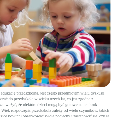
edukację przedszkolną, jest często przedmiotem wielu dyskusji
zać do przedszkola w wieku trzech lat, co jest zgodne z
zauważyć, że niektóre dzieci mogą być gotowe na ten krok
 Wiek rozpoczęcia przedszkola zależy od wielu czynników, takich
zice powinni obserwować swoje pociechy i zastanowić się, czy są