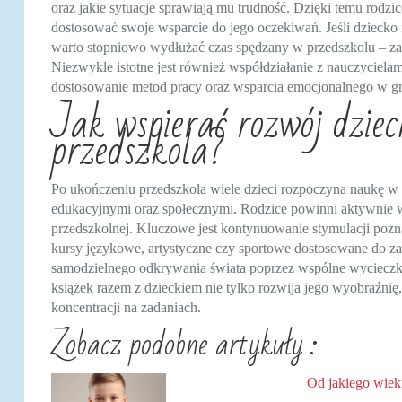
oraz jakie sytuacje sprawiają mu trudność. Dzięki temu rodzi
dostosować swoje wsparcie do jego oczekiwań. Jeśli dzieck
warto stopniowo wydłużać czas spędzany w przedszkolu – zac
Niezwykle istotne jest również współdziałanie z nauczyciela
dostosowanie metod pracy oraz wsparcia emocjonalnego w gr
Jak wspierać rozwój dzie
przedszkola?
Po ukończeniu przedszkola wiele dzieci rozpoczyna naukę w
edukacyjnymi oraz społecznymi. Rodzice powinni aktywnie w
przedszkolnej. Kluczowe jest kontynuowanie stymulacji poz
kursy językowe, artystyczne czy sportowe dostosowane do z
samodzielnego odkrywania świata poprzez wspólne wyciecz
książek razem z dzieckiem nie tylko rozwija jego wyobraźnię
koncentracji na zadaniach.
Zobacz podobne artykuły :
Od jakiego wiek