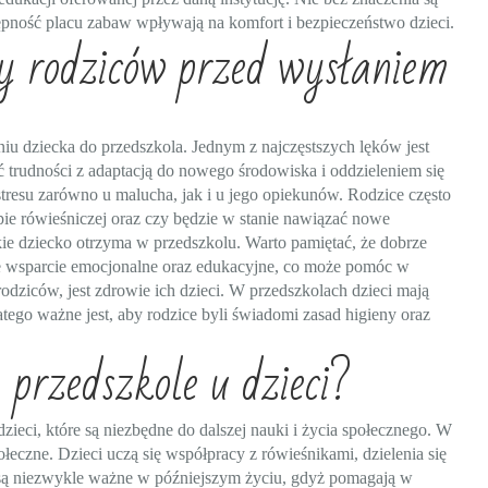
ępność placu zabaw wpływają na komfort i bezpieczeństwo dzieci.
wy rodziców przed wysłaniem
u dziecka do przedszkola. Jednym z najczęstszych lęków jest
ć trudności z adaptacją do nowego środowiska i oddzieleniem się
stresu zarówno u malucha, jak i u jego opiekunów. Rodzice często
upie rówieśniczej oraz czy będzie w stanie nawiązać nowe
akie dziecko otrzyma w przedszkolu. Warto pamiętać, że dobrze
 wsparcie emocjonalne oraz edukacyjne, co może pomóc w
odziców, jest zdrowie ich dzieci. W przedszkolach dzieci mają
tego ważne jest, aby rodzice byli świadomi zasad higieny oraz
 przedszkole u dzieci?
ieci, które są niezbędne do dalszej nauki i życia społecznego. W
łeczne. Dzieci uczą się współpracy z rówieśnikami, dzielenia się
 są niezwykle ważne w późniejszym życiu, gdyż pomagają w