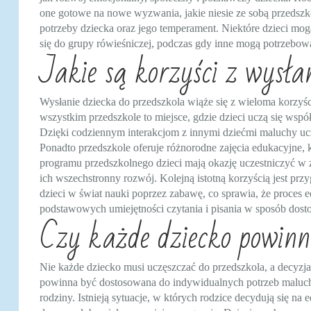
one gotowe na nowe wyzwania, jakie niesie ze sobą przedszk
potrzeby dziecka oraz jego temperament. Niektóre dzieci mog
się do grupy rówieśniczej, podczas gdy inne mogą potrzebow
Jakie są korzyści z wysła
Wysłanie dziecka do przedszkola wiąże się z wieloma korzyś
wszystkim przedszkole to miejsce, gdzie dzieci uczą się wspó
Dzięki codziennym interakcjom z innymi dziećmi maluchy uczą
Ponadto przedszkole oferuje różnorodne zajęcia edukacyjne,
programu przedszkolnego dzieci mają okazję uczestniczyć w
ich wszechstronny rozwój. Kolejną istotną korzyścią jest p
dzieci w świat nauki poprzez zabawę, co sprawia, że proces ed
podstawowych umiejętności czytania i pisania w sposób dost
Czy każde dziecko powinn
Nie każde dziecko musi uczęszczać do przedszkola, a decyzja
powinna być dostosowana do indywidualnych potrzeb maluch
rodziny. Istnieją sytuacje, w których rodzice decydują się na 