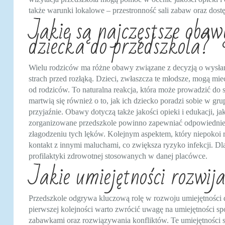
także warunki lokalowe – przestronność sali zabaw oraz dost
Jakie są najczęstsze oba
dziecka do przedszkola?
Wielu rodziców ma różne obawy związane z decyzją o wysłani
strach przed rozłąką. Dzieci, zwłaszcza te młodsze, mogą mie
od rodziców. To naturalna reakcja, która może prowadzić do 
martwią się również o to, jak ich dziecko poradzi sobie w gr
przyjaźnie. Obawy dotyczą także jakości opieki i edukacji, j
zorganizowane przedszkole powinno zapewniać odpowiednie
złagodzeniu tych lęków. Kolejnym aspektem, który niepokoi r
kontakt z innymi maluchami, co zwiększa ryzyko infekcji. Dla
profilaktyki zdrowotnej stosowanych w danej placówce.
Jakie umiejętności rozwija
Przedszkole odgrywa kluczową rolę w rozwoju umiejętności dz
pierwszej kolejności warto zwrócić uwagę na umiejętności spo
zabawkami oraz rozwiązywania konfliktów. Te umiejętności