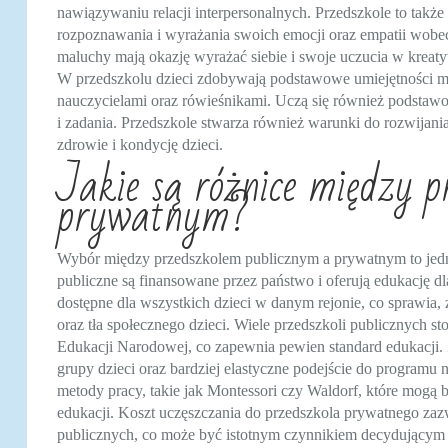
nawiązywaniu relacji interpersonalnych. Przedszkole to takż
rozpoznawania i wyrażania swoich emocji oraz empatii wobe
maluchy mają okazję wyrażać siebie i swoje uczucia w krea
W przedszkolu dzieci zdobywają podstawowe umiejętności ma
nauczycielami oraz rówieśnikami. Uczą się również podstawo
i zadania. Przedszkole stwarza również warunki do rozwijan
zdrowie i kondycję dzieci.
Jakie są różnice między 
prywatnym?
Wybór między przedszkolem publicznym a prywatnym to jedna 
publiczne są finansowane przez państwo i oferują edukację dla
dostępne dla wszystkich dzieci w danym rejonie, co sprawi
oraz tła społecznego dzieci. Wiele przedszkoli publicznych 
Edukacji Narodowej, co zapewnia pewien standard edukacji. Z
grupy dzieci oraz bardziej elastyczne podejście do program
metody pracy, takie jak Montessori czy Waldorf, które mogą 
edukacji. Koszt uczęszczania do przedszkola prywatnego za
publicznych, co może być istotnym czynnikiem decydującym d