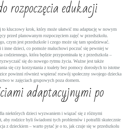
o rozpoczęcia edukacji
ej to kluczowy krok, który może ułatwić mu adaptację w nowym
esięcy przed planowanym rozpoczęciem zajęć w przedszkolu.
o, czym jest przedszkole i czego może się tam spodziewać.
 i inne dzieci, co pomoże maluchowi poczuć się pewniej w
a codziennego, która będzie przypominała tę z przedszkola –
zyzwyczaić się do nowego rytmu życia. Ważne jest także
nia się czy korzystania z toalety bez pomocy dorosłych to istotne
dzice powinni również wspierać rozwój społeczny swojego dziecka
tnictwo w zajęciach grupowych poza domem.
ściami adaptacyjnymi po
a niektórych dzieci wyzwaniem i wiązać się z różnymi
 aby rodzice byli świadomi tych problemów i potrafili skutecznie
a z dzieckiem – warto pytać je o to, jak czuje się w przedszkolu