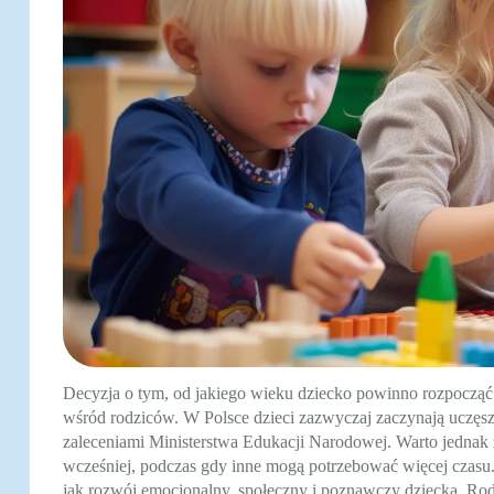
Decyzja o tym, od jakiego wieku dziecko powinno rozpocząć 
wśród rodziców. W Polsce dzieci zazwyczaj zaczynają uczęszc
zaleceniami Ministerstwa Edukacji Narodowej. Warto jednak 
wcześniej, podczas gdy inne mogą potrzebować więcej czasu.
jak rozwój emocjonalny, społeczny i poznawczy dziecka. Rod