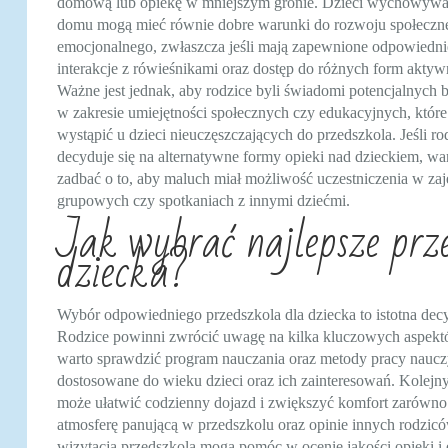
domową lub opiekę w mniejszym gronie. Dzieci wychowyw
domu mogą mieć równie dobre warunki do rozwoju społeczne
emocjonalnego, zwłaszcza jeśli mają zapewnione odpowiedni
interakcje z rówieśnikami oraz dostęp do różnych form aktyw
Ważne jest jednak, aby rodzice byli świadomi potencjalnych
w zakresie umiejętności społecznych czy edukacyjnych, któr
wystąpić u dzieci nieuczęszczających do przedszkola. Jeśli ro
decyduje się na alternatywne formy opieki nad dzieckiem, wa
zadbać o to, aby maluch miał możliwość uczestniczenia w zaj
grupowych czy spotkaniach z innymi dziećmi.
Jak wybrać najlepsze prze
dziecka?
Wybór odpowiedniego przedszkola dla dziecka to istotna decy
Rodzice powinni zwrócić uwagę na kilka kluczowych aspekt
warto sprawdzić program nauczania oraz metody pracy naucz
dostosowane do wieku dzieci oraz ich zainteresowań. Kolejn
może ułatwić codzienny dojazd i zwiększyć komfort zarówno 
atmosferę panującą w przedszkolu oraz opinie innych rodzicó
wizytacja przedszkola mogą pomóc w ocenie jakości opieki i e