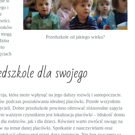
ane w
go i
e
ności.
 braków
e mogą
Przedszkole od jakiego wieku?
dzina
rto
ęciach
dszkole dla swojego
zja, która może wpłynąć na jego dalszy rozwój i samopoczucie.
ów podczas poszukiwania idealnej placówki. Przede wszystkim
ycieli. Dobre przedszkole powinno oferować różnorodne zajęcia
ym ważnym czynnikiem jest lokalizacja placówki – bliskość domu
dla rodziców, jak i dla dzieci. Również warto zwrócić uwagę na
w na temat danej placówki. Spotkanie z nauczycielami oraz
dukacji oferowanej przez daną instytucję. Nie bez znaczenia są