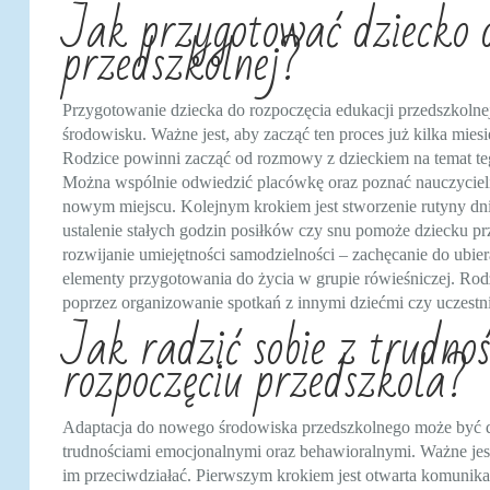
Jak przygotować dziecko d
przedszkolnej?
Przygotowanie dziecka do rozpoczęcia edukacji przedszkoln
środowisku. Ważne jest, aby zacząć ten proces już kilka mi
Rodzice powinni zacząć od rozmowy z dzieckiem na temat teg
Można wspólnie odwiedzić placówkę oraz poznać nauczycieli
nowym miejscu. Kolejnym krokiem jest stworzenie rutyny dni
ustalenie stałych godzin posiłków czy snu pomoże dziecku pr
rozwijanie umiejętności samodzielności – zachęcanie do ubiera
elementy przygotowania do życia w grupie rówieśniczej. Ro
poprzez organizowanie spotkań z innymi dziećmi czy uczes
Jak radzić sobie z trudno
rozpoczęciu przedszkola?
Adaptacja do nowego środowiska przedszkolnego może być dl
trudnościami emocjonalnymi oraz behawioralnymi. Ważne jest,
im przeciwdziałać. Pierwszym krokiem jest otwarta komunikacj