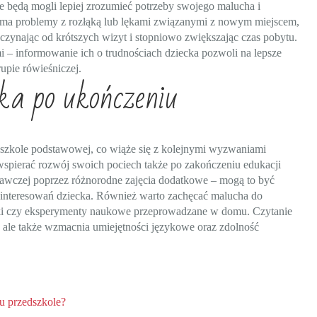
ce będą mogli lepiej zrozumieć potrzeby swojego malucha i
o ma problemy z rozłąką lub lękami związanymi z nowym miejscem,
zynając od krótszych wizyt i stopniowo zwiększając czas pobytu.
mi – informowanie ich o trudnościach dziecka pozwoli na lepsze
upie rówieśniczej.
cka po ukończeniu
 szkole podstawowej, co wiąże się z kolejnymi wyzwaniami
spierać rozwój swoich pociech także po zakończeniu edukacji
nawczej poprzez różnorodne zajęcia dodatkowe – mogą to być
ainteresowań dziecka. Również warto zachęcać malucha do
ki czy eksperymenty naukowe przeprowadzane w domu. Czytanie
, ale także wzmacnia umiejętności językowe oraz zdolność
u przedszkole?