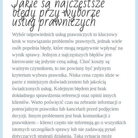
Jakie są najczęstsze
błędy przy wyborze
usług prawniczych
Wybór odpowiednich usług prawniczych to kluczowy
krok w rozwiązaniu problemów prawnych, jednak wiele
osób popełnia błędy, które mogą negatywnie wpłynąć na
wynik sprawy. Jednym z najczęstszych błędów jest
kierowanie się jedynie ceną usług. Choć koszty są
ważnym czynnikiem, to nie powinny być jedynym
kryterium wyboru prawnika. Niska cena często idzie w
parze z mniejszym doświadczeniem lub jakością
świadczonych usług. Kolejnym błędem jest brak
dokładnego sprawdzenia referencji oraz opinii innych
klientów. Warto poświęcić czas na zebranie informacji o
potencjalnym prawniku lub kancelarii przed podjęciem
decyzji. Innym problemem jest brak komunikacji z
prawnikiem – klienci często nie informują go o wszystkich
istotnych szczegółach sprawy lub nie zadawają pytań
dotyczących strategii działania. Taka sytuacja może