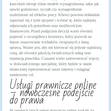
kancelarii oferuje różne modele wynagrodzenia, takie jak
stawki godzinowe, ryczałt czy wynagrodzenie
uzależnione od efektów pracy. Klienci powinni dokładnie
zapoznać się z tymi opcjami i wybrać tę, która najlepiej
odpowiada ich potrzebom oraz możliwościom
finansowym. Przed podjęciem decyzji warto również
poprosić o szczegółowy kosztorys, który pozwoli na
lepsze oszacowanie wydatków związanych z daną
sprawą. Ważne jest, aby nie kierować się jedynie najniższą
ceną, ale również jakością świadczonych usług oraz
reputacją prawnika. Czasami warto zainwestować więcej
w doświadczonego specjalistę, który będzie w stanie
skuteczniej reprezentować nasze interesy i osiągnąć
zamierzony cel.
Usługi prawnicze online
– nowoczesne podejście
do prawa
W ostatnich latach usługi prawnicze online zyskały na