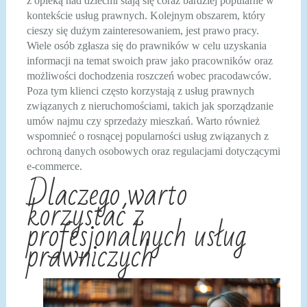
z opieką nad dziećmi stają się coraz bardziej popularne w
kontekście usług prawnych. Kolejnym obszarem, który
cieszy się dużym zainteresowaniem, jest prawo pracy.
Wiele osób zgłasza się do prawników w celu uzyskania
informacji na temat swoich praw jako pracowników oraz
możliwości dochodzenia roszczeń wobec pracodawców.
Poza tym klienci często korzystają z usług prawnych
związanych z nieruchomościami, takich jak sporządzanie
umów najmu czy sprzedaży mieszkań. Warto również
wspomnieć o rosnącej popularności usług związanych z
ochroną danych osobowych oraz regulacjami dotyczącymi
e-commerce.
Dlaczego warto
korzystać z
profesjonalnych usług
prawniczych