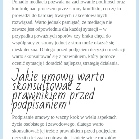
Ponadto mediacja pozwala na zachowanie poufności oraz
kontrolę nad procesem przez strony konfliktu, co często
prowadzi do bardziej trwałych i akceptowalnych
rozwiązań. Warto jednak pamiętać, że mediacja nie
zawsze jest odpowiednia dla każdej sytuacji – w
przypadku poważnych sporów czy braku chęci do
współpracy ze strony jednej z stron może okazać się
nieskuteczna. Dlatego przed podjęciem decyzji o mediacji
warto skonsultować się z prawnikiem, który pomoże
ocenić sytuację i doradzić najlepszą strategię działania.
Jakie umowy warto
skonsultować z
prawnikiem przed
podpisaniem
Podpisanie umowy to ważny krok w wielu aspektach
życia osobistego i zawodowego, dlatego warto
skonsultować jej treść z prawnikiem przed podjęciem
decyzji o jej zaakceptowaniu. Istnieje wiele rodzajów