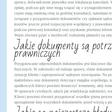
sprawy, doświadczenie prawnika oraz lokalizacja kancelarii. 
opłatę, podczas gdy inne mogą wiązać się z wynagrodzenie
często mają ustaloną cenę za godzinę konsultacji, natomiast
związane z przygotowaniem dokumentów czy opłatami sądowy
kosztów jeszcze przed rozpoczęciem współpracy z prawniki
podczas pierwszej konsultacji oraz uzyskanie pisemnej info
Warto również pytać o możliwość rozłożenia płatności na raty
Jakie dokumenty są potrze
prawniczych
Przygotowanie odpowiednich dokumentów jest kluczowe dla 
fizycznych. W zależności od rodzaju sprawy, różne dokume
sytuację klienta i zaproponować najlepsze rozwiązania. Na
małżeństwa oraz dokumenty dotyczące majątku wspólnego, 
spadkowych klienci powinni dostarczyć testamenty, akty not
W sprawach cywilnych, takich jak windykacja należności, w
Klienci powinni również przygotować wszelkie pisma proceso
sporządzenie listy wszystkich dokumentów przed wizytą u pra