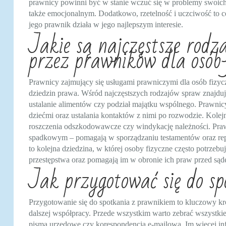
prawnicy powinni być w stanie wczuć się w problemy swoich 
także emocjonalnym. Dodatkowo, rzetelność i uczciwość to ce
jego prawnik działa w jego najlepszym interesie.
Jakie są najczęstsze rod
przez prawników dla osób
Prawnicy zajmujący się usługami prawniczymi dla osób fizyc
dziedzin prawa. Wśród najczęstszych rodzajów spraw znajduj
ustalanie alimentów czy podział majątku wspólnego. Prawnic
dziećmi oraz ustalania kontaktów z nimi po rozwodzie. Kolej
roszczenia odszkodowawcze czy windykację należności. Pra
spadkowym – pomagają w sporządzaniu testamentów oraz re
to kolejna dziedzina, w której osoby fizyczne często potrze
przestępstwa oraz pomagają im w obronie ich praw przed sąd
Jak przygotować się do s
Przygotowanie się do spotkania z prawnikiem to kluczowy kr
dalszej współpracy. Przede wszystkim warto zebrać wszystk
pisma urzędowe czy korespondencja e-mailowa. Im więcej in