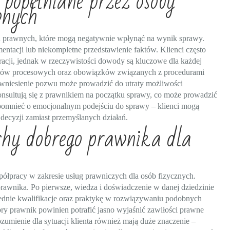
 popełniane przez osoby
wnych
ań prawnych, które mogą negatywnie wpłynąć na wynik sprawy.
ntacji lub niekompletne przedstawienie faktów. Klienci często
racji, jednak w rzeczywistości dowody są kluczowe dla każdej
nów procesowych oraz obowiązków związanych z procedurami
 wniesienie pozwu może prowadzić do utraty możliwości
onsultują się z prawnikiem na początku sprawy, co może prowadzić
pomnieć o emocjonalnym podejściu do sprawy – klienci mogą
ecyzji zamiast przemyślanych działań.
chy dobrego prawnika dla
ółpracy w zakresie usług prawniczych dla osób fizycznych.
prawnika. Po pierwsze, wiedza i doświadczenie w danej dziedzinie
ednie kwalifikacje oraz praktykę w rozwiązywaniu podobnych
bry prawnik powinien potrafić jasno wyjaśnić zawiłości prawne
zumienie dla sytuacji klienta również mają duże znaczenie –