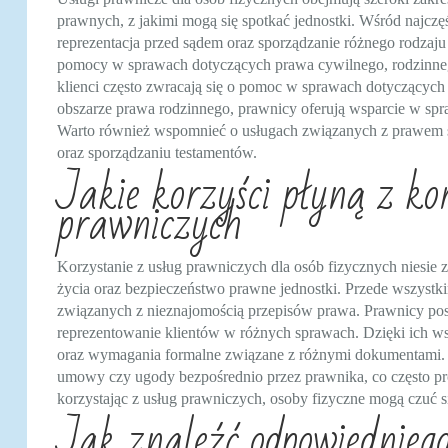
prawnych, z jakimi mogą się spotkać jednostki. Wśród najczę
reprezentacja przed sądem oraz sporządzanie różnego rodz
pomocy w sprawach dotyczących prawa cywilnego, rodzinne
klienci często zwracają się o pomoc w sprawach dotyczącyc
obszarze prawa rodzinnego, prawnicy oferują wsparcie w sp
Warto również wspomnieć o usługach związanych z prawem 
oraz sporządzaniu testamentów.
Jakie korzyści płyną z ko
prawniczych
Korzystanie z usług prawniczych dla osób fizycznych niesie 
życia oraz bezpieczeństwo prawne jednostki. Przede wszyst
związanych z nieznajomością przepisów prawa. Prawnicy posi
reprezentowanie klientów w różnych sprawach. Dzięki ich w
oraz wymagania formalne związane z różnymi dokumentami. K
umowy czy ugody bezpośrednio przez prawnika, co często pro
korzystając z usług prawniczych, osoby fizyczne mogą czuć si
Jak znaleźć odpowiedniego