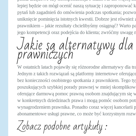
lepiej będzie on mógł ocenić naszą sytuację i zaproponować k
pytań lub zagadnień do omówienia podczas spotkania; pozwoli
uniknięcie pominięcia istotnych kwestii. Dobrze jest równie
prawnikiem – jakie rezultaty chcielibyśmy osiągnąć? Warto p
jego kompetencji oraz podejścia do klienta; zwróćmy uwagę n
Jakie są alternatywy dla
prawniczych
W ostatnich latach pojawiły się różnorodne alternatywy dla 
Jednym z takich rozwiązań są platformy internetowe oferują
bez konieczności osobistego spotkania z prawnikiem. Tego typu
poszukujących szybkiej porady prawnej w mniej skomplikowan
oferujące darmową pomoc prawną osobom znajdującym się w trud
w konkretnych dziedzinach prawa i mogą pomóc osobom pot
wynagrodzeniem prawnika. Ponadto coraz więcej kancelarii p
abonamentowe usługi prawne, co może być korzystnym rozwi
Zobacz podobne artykuły :