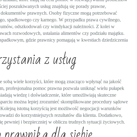
ściej poszukiwanych usług znajdują się porady prawne,
aju dokumentów prawnych. Osoby fizyczne mogą potrzebować
go, spadkowego czy karnego. W przypadku prawa cywilnego,
h umów, odszkodowań czy windykacji należności. Z kolei w
rawach rozwodowych, ustalania alimentów czy podziału majątku.
spadkowym, gdzie prawnicy pomagają w kwestiach dziedziczenia
rzystania z usług
ze sobą wiele korzyści, które mogą znacząco wpłynąć na jakość
kim, profesjonalna pomoc prawna pozwala uniknąć wielu pułapek
adają wiedzę i doświadczenie, które umożliwiają skuteczne
sparciu można lepiej zrozumieć skomplikowane procedury sądowe
olejną istotną korzyścią jest możliwość negocjacji warunków
wadzi do korzystniejszych rezultatów dla klienta. Dodatkowo,
ę pewniej i bezpieczniej w obliczu trudnych sytuacji życiowych.
 prawnika dla siebie