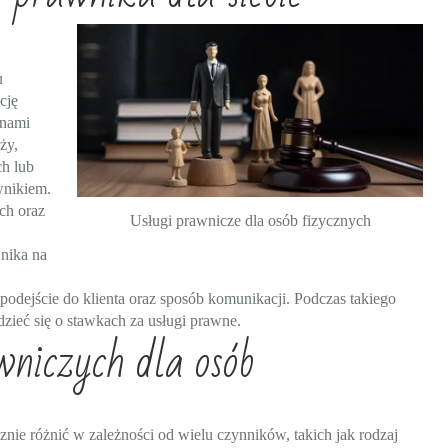
u
cję
inami
ży,
ch lub
wnikiem.
ch oraz
Usługi prawnicze dla osób fizycznych
wnika na
podejście do klienta oraz sposób komunikacji. Podczas takiego
ieć się o stawkach za usługi prawne.
wniczych dla osób
nie różnić w zależności od wielu czynników, takich jak rodzaj