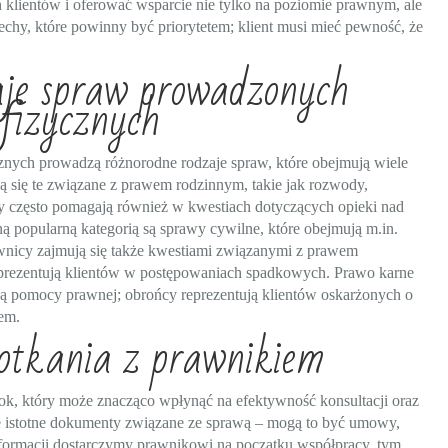
klientów i oferować wsparcie nie tylko na poziomie prawnym, ale
chy, które powinny być priorytetem; klient musi mieć pewność, że
zaje spraw prowadzonych
 fizycznych
znych prowadzą różnorodne rodzaje spraw, które obejmują wiele
ą się te związane z prawem rodzinnym, takie jak rozwody,
y często pomagają również w kwestiach dotyczących opieki nad
ną popularną kategorią są sprawy cywilne, które obejmują m.in.
wnicy zajmują się także kwestiami związanymi z prawem
prezentują klientów w postępowaniach spadkowych. Prawo karne
bują pomocy prawnej; obrońcy reprezentują klientów oskarżonych o
em.
potkania z prawnikiem
ok, który może znacząco wpłynąć na efektywność konsultacji oraz
ie istotne dokumenty związane ze sprawą – mogą to być umowy,
formacji dostarczymy prawnikowi na początku współpracy, tym