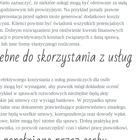
Warto zaznaczyć, że niektóre usługi mogą być oferowane za stałą
m godzinowym lub prowizyjnym. Na przykład porady prawne
 reprezentacja przed sądem może generować dodatkowe koszty
mi. Klienci powinni być świadomi wszystkich potencjalnych
em. Dobrym rozwiązaniem jest omówienie kwestii finansowych
rmacji o przewidywanych kosztach związanych z daną sprawą.
 lub inne formy elastycznego rozliczenia.
bne do skorzystania z usług
efektywnego korzystania z usług prawniczych dla osób
nty mogą być wymagane, aby prawnik mógł dokładnie ocenić
 przykład w sprawach rozwodowych niezbędne będą akty
takie jak umowy czy wyciągi bankowe. W przypadku spraw
arialne oraz dokumenty potwierdzające pokrewieństwo zmarłego.
ażne będą wszelkie umowy, korespondencja oraz dowody wpłat.
we, które mogą być istotne dla sprawy. Dobrą praktyką jest
wnika, co pozwoli zaoszczędzić czas i ułatwi pracę prawnikowi.