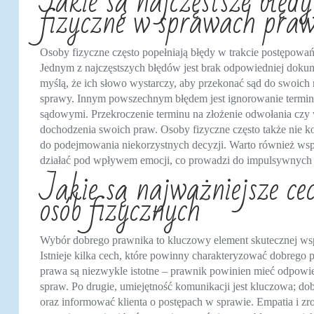
Jakie są najczęstsze błędy
fizyczne w sprawach pra
Osoby fizyczne często popełniają błędy w trakcie postępow
Jednym z najczęstszych błędów jest brak odpowiedniej dokume
myślą, że ich słowo wystarczy, aby przekonać sąd do swoich 
sprawy. Innym powszechnym błędem jest ignorowanie termi
sądowymi. Przekroczenie terminu na złożenie odwołania czy
dochodzenia swoich praw. Osoby fizyczne często także nie k
do podejmowania niekorzystnych decyzji. Warto również ws
działać pod wpływem emocji, co prowadzi do impulsywnych d
Jakie są najważniejsze ce
osób fizycznych
Wybór dobrego prawnika to kluczowy element skutecznej wsp
Istnieje kilka cech, które powinny charakteryzować dobrego 
prawa są niezwykle istotne – prawnik powinien mieć odpowi
spraw. Po drugie, umiejętność komunikacji jest kluczowa; do
oraz informować klienta o postępach w sprawie. Empatia i zro