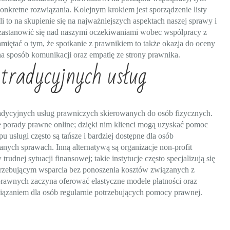
onkretne rozwiązania. Kolejnym krokiem jest sporządzenie listy
 to na skupienie się na najważniejszych aspektach naszej sprawy i
ż zastanowić się nad naszymi oczekiwaniami wobec współpracy z
amiętać o tym, że spotkanie z prawnikiem to także okazja do oceny
a sposób komunikacji oraz empatię ze strony prawnika.
 tradycyjnych usług
tradycyjnych usług prawniczych skierowanych do osób fizycznych.
ce porady prawne online; dzięki nim klienci mogą uzyskać pomoc
 usługi często są tańsze i bardziej dostępne dla osób
ych sprawach. Inną alternatywą są organizacje non-profit
nej sytuacji finansowej; takie instytucje często specjalizują się
rzebującym wsparcia bez ponoszenia kosztów związanych z
rawnych zaczyna oferować elastyczne modele płatności oraz
ązaniem dla osób regularnie potrzebujących pomocy prawnej.