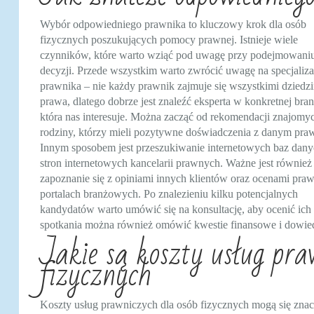
Wybór odpowiedniego prawnika to kluczowy krok dla osób
fizycznych poszukujących pomocy prawnej. Istnieje wiele
czynników, które warto wziąć pod uwagę przy podejmowani
decyzji. Przede wszystkim warto zwrócić uwagę na specjaliza
prawnika – nie każdy prawnik zajmuje się wszystkimi dziedz
prawa, dlatego dobrze jest znaleźć eksperta w konkretnej bran
która nas interesuje. Można zacząć od rekomendacji znajomy
rodziny, którzy mieli pozytywne doświadczenia z danym pra
Innym sposobem jest przeszukiwanie internetowych baz dany
stron internetowych kancelarii prawnych. Ważne jest również
zapoznanie się z opiniami innych klientów oraz ocenami pra
portalach branżowych. Po znalezieniu kilku potencjalnych
kandydatów warto umówić się na konsultację, aby ocenić ich 
spotkania można również omówić kwestie finansowe i dowiedz
Jakie są koszty usług pra
fizycznych
Koszty usług prawniczych dla osób fizycznych mogą się znacz