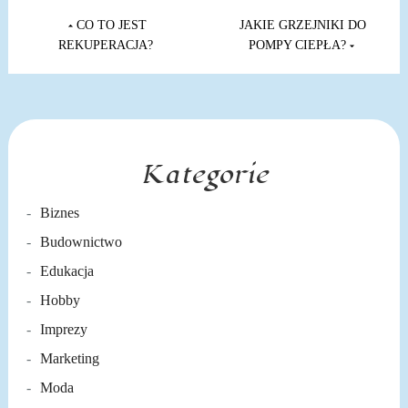
Nawigacja
wpisu
CO TO JEST
JAKIE GRZEJNIKI DO
REKUPERACJA?
POMPY CIEPŁA?
Kategorie
Biznes
Budownictwo
Edukacja
Hobby
Imprezy
Marketing
Moda