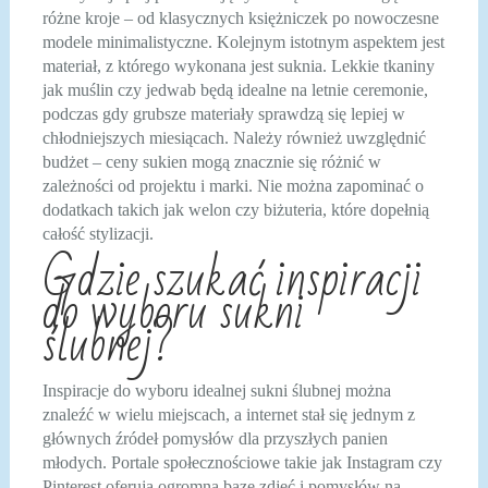
różne kroje – od klasycznych księżniczek po nowoczesne
modele minimalistyczne. Kolejnym istotnym aspektem jest
materiał, z którego wykonana jest suknia. Lekkie tkaniny
jak muślin czy jedwab będą idealne na letnie ceremonie,
podczas gdy grubsze materiały sprawdzą się lepiej w
chłodniejszych miesiącach. Należy również uwzględnić
budżet – ceny sukien mogą znacznie się różnić w
zależności od projektu i marki. Nie można zapominać o
dodatkach takich jak welon czy biżuteria, które dopełnią
całość stylizacji.
Gdzie szukać inspiracji
do wyboru sukni
ślubnej?
Inspiracje do wyboru idealnej sukni ślubnej można
znaleźć w wielu miejscach, a internet stał się jednym z
głównych źródeł pomysłów dla przyszłych panien
młodych. Portale społecznościowe takie jak Instagram czy
Pinterest oferują ogromną bazę zdjęć i pomysłów na