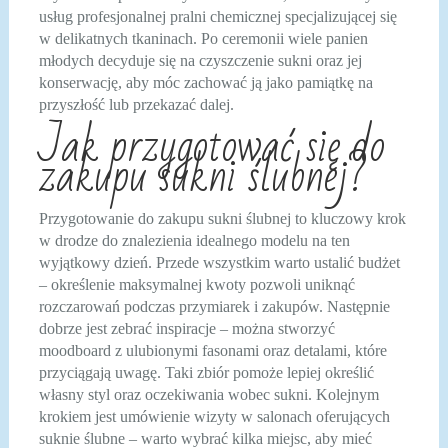
usług profesjonalnej pralni chemicznej specjalizującej się
w delikatnych tkaninach. Po ceremonii wiele panien
młodych decyduje się na czyszczenie sukni oraz jej
konserwację, aby móc zachować ją jako pamiątkę na
przyszłość lub przekazać dalej.
Jak przygotować się do
zakupu sukni ślubnej?
Przygotowanie do zakupu sukni ślubnej to kluczowy krok
w drodze do znalezienia idealnego modelu na ten
wyjątkowy dzień. Przede wszystkim warto ustalić budżet
– określenie maksymalnej kwoty pozwoli uniknąć
rozczarowań podczas przymiarek i zakupów. Następnie
dobrze jest zebrać inspiracje – można stworzyć
moodboard z ulubionymi fasonami oraz detalami, które
przyciągają uwagę. Taki zbiór pomoże lepiej określić
własny styl oraz oczekiwania wobec sukni. Kolejnym
krokiem jest umówienie wizyty w salonach oferujących
suknie ślubne – warto wybrać kilka miejsc, aby mieć