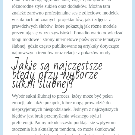
różnorodne style sukien oraz dodatków. Można tam
znaleźć zarówno profesjonalne sesje zdjęciowe modelek
w sukniach od znanych projektantów, jak i zdjęcia z
prawdziwych ślubów, które pokazują jak różne modele
prezentują się w rzeczywistości. Ponadto warto odwiedzać
blogi modowe i strony internetowe poświęcone tematyce
ślubnej, gdzie często publikowane są artykuły dotyczące
najnowszych trendów oraz relacje z pokazów mody.
Jakie są najczęstsze
błędy przy wyborze
sukni ślubnej?
Wybór sukni ślubnej to proces, który może być pełen
emocji, ale także pułapek, które mogą prowadzić do
nieprzyjemnych niespodzianek. Jednym z najczęstszych
błędów jest brak przemyślenia własnego stylu i
preferencji. Panny młode często poddają się wpływom
otoczenia lub aktualnym trendom, co może skutkować