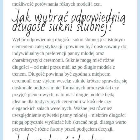
możliwość porównania różnych modeli i cen.
Jak wybrać odpowiednią
długość sukni ślubnej?
Wybór odpowiedniej długości sukni ślubnej jest istotnym
elementem całej stylizacji i powinien być dostosowany do
indywidualnych preferencji panny młodej oraz
charakterystyki ceremonii. Suknie mogą mieć różne
długości – od mini przez midi aż po długie modele z
trenem. Długość powinna być zgodna z miejscem
ceremonii oraz stylem wesela; suknie krótsze sprawdzą się
doskonale podczas mniej formalnych uroczystości czy
przyjęć plenerowych, natomiast długie modele będą
idealne dla tradycyjnych ceremonii w kościele czy
eleganckich salach weselnych. Ważne jest również
uwzględnienie sylwetki panny młodej – niektóre długości
mogą optycznie wydłużać lub skracać nogi, dlatego warto
przymierzyć różne fasony przed podjęciem decyzji.