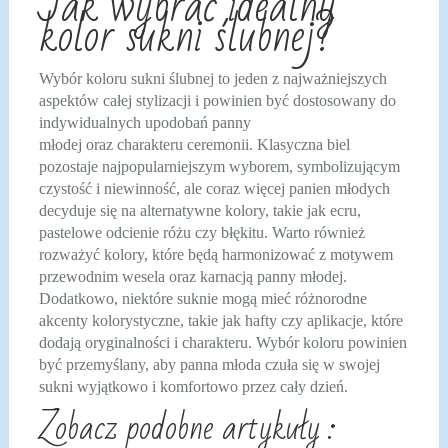
Jak wybrać idealny
kolor sukni ślubnej?
Wybór koloru sukni ślubnej to jeden z najważniejszych
aspektów całej stylizacji i powinien być dostosowany do
indywidualnych upodobań panny
młodej oraz charakteru ceremonii. Klasyczna biel
pozostaje najpopularniejszym wyborem, symbolizującym
czystość i niewinność, ale coraz więcej panien młodych
decyduje się na alternatywne kolory, takie jak ecru,
pastelowe odcienie różu czy błękitu. Warto również
rozważyć kolory, które będą harmonizować z motywem
przewodnim wesela oraz karnacją panny młodej.
Dodatkowo, niektóre suknie mogą mieć różnorodne
akcenty kolorystyczne, takie jak hafty czy aplikacje, które
dodają oryginalności i charakteru. Wybór koloru powinien
być przemyślany, aby panna młoda czuła się w swojej
sukni wyjątkowo i komfortowo przez cały dzień.
Zobacz podobne artykuły :