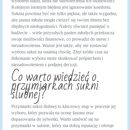
wyborem sukni, która nie odzwierciedla ich osobowości.
Kolejnym istotnym błędem jest ignorowanie komfortu.
Suknia powinna być nie tylko piękna, ale także wygodna,
aby panna młoda mogła cieszyć się swoim dniem bez
zbędnych niedogodności. Należy również pamiętać o
budżecie – wiele przyszłych panien młodych przekracza
swoje możliwości finansowe, co prowadzi do stresu i
niezadowolenia. Ważne jest także, aby nie zostawiać
wyboru sukni na ostatnią chwilę. Zbyt krótki czas na
dokonanie wyboru może skutkować pośpiechem i
niezadowoleniem z podjętej decyzji.
Co warto wiedzieć o
przymiarkach sukni
ślubnej?
Przymiarki sukni ślubnej to kluczowy etap w procesie jej
wyboru, który pozwala na ocenę fasonu oraz
dopasowania do sylwetki. Warto umówić się na
przymiarki w salonie, który ma dobrą reputację i oferuje