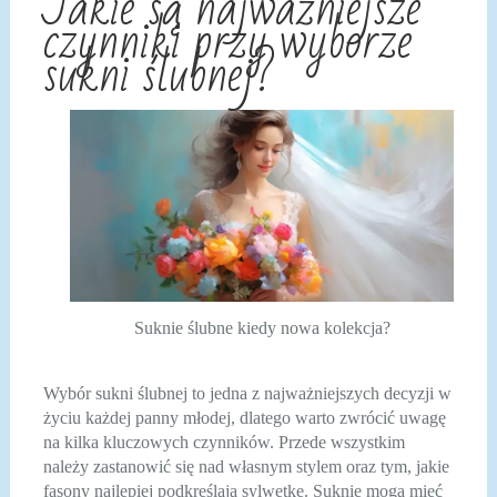
Jakie są najważniejsze
czynniki przy wyborze
sukni ślubnej?
Suknie ślubne kiedy nowa kolekcja?
Wybór sukni ślubnej to jedna z najważniejszych decyzji w
życiu każdej panny młodej, dlatego warto zwrócić uwagę
na kilka kluczowych czynników. Przede wszystkim
należy zastanowić się nad własnym stylem oraz tym, jakie
fasony najlepiej podkreślają sylwetkę. Suknie mogą mieć