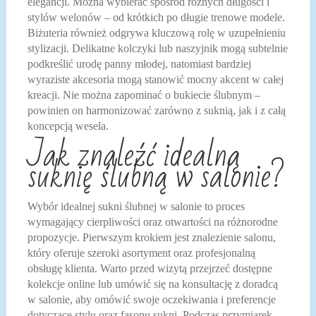
elegancji. Można wybierać spośród różnych długości i
stylów welonów – od krótkich po długie trenowe modele.
Biżuteria również odgrywa kluczową rolę w uzupełnieniu
stylizacji. Delikatne kolczyki lub naszyjnik mogą subtelnie
podkreślić urodę panny młodej, natomiast bardziej
wyraziste akcesoria mogą stanowić mocny akcent w całej
kreacji. Nie można zapominać o bukiecie ślubnym –
powinien on harmonizować zarówno z suknią, jak i z całą
koncepcją wesela.
Jak znaleźć idealną
suknię ślubną w salonie?
Wybór idealnej sukni ślubnej w salonie to proces
wymagający cierpliwości oraz otwartości na różnorodne
propozycje. Pierwszym krokiem jest znalezienie salonu,
który oferuje szeroki asortyment oraz profesjonalną
obsługę klienta. Warto przed wizytą przejrzeć dostępne
kolekcje online lub umówić się na konsultację z doradcą
w salonie, aby omówić swoje oczekiwania i preferencje
dotyczące stylu oraz fasonu sukni. Podczas przymiarek