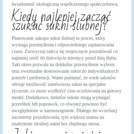
świadomość ekologiczną współczesnego społeczeństwa.
Kiedy najlepiej zacząć
szukać sukni ślubnej?
Planowanie zakupu sukni ślubnej to proces, który
wymaga przemyślenia i odpowiedniego zaplanowania
czasu. Zazwyczaj zaleca się rozpoczęcie poszukiwań co
najmniej sześć do dziewięciu miesięcy przed datą ślubu.
Taki okres pozwala na dokładne przemyślenie wyboru
oraz ewentualne dostosowanie sukni do indywidualnych
potrzeb i preferencji. Warto pamiętać, że wiele salonów
oferuje możliwość zamówienia sukni na specjalne
życzenie, co może wydłużyć czas oczekiwania na gotowy
model. Dodatkowo, niektóre suknie mogą wymagać
przeróbek lub poprawek, co również powinno być
uwzględnione w harmonogramie. Dlatego im wcześniej
zaczniemy poszukiwania, tym większa szansa na
znalezienie idealnej sukni bez zbędnego stresu.