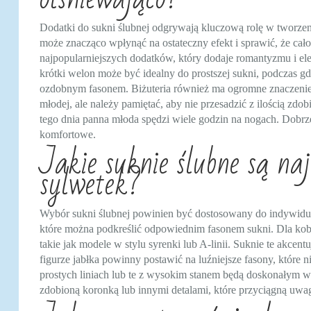
Dodatki do sukni ślubnej odgrywają kluczową rolę w tworzen
może znacząco wpłynąć na ostateczny efekt i sprawić, że cał
najpopularniejszych dodatków, który dodaje romantyzmu i eleg
krótki welon może być idealny do prostszej sukni, podczas g
ozdobnym fasonem. Biżuteria również ma ogromne znaczenie 
młodej, ale należy pamiętać, aby nie przesadzić z ilością z
tego dnia panna młoda spędzi wiele godzin na nogach. Dobrze
komfortowe.
Jakie suknie ślubne są na
sylwetek?
Wybór sukni ślubnej powinien być dostosowany do indywidua
które można podkreślić odpowiednim fasonem sukni. Dla kobiet
takie jak modele w stylu syrenki lub A-linii. Suknie te akcentu
figurze jabłka powinny postawić na luźniejsze fasony, które n
prostych liniach lub te z wysokim stanem będą doskonałym w
zdobioną koronką lub innymi detalami, które przyciągną uwag