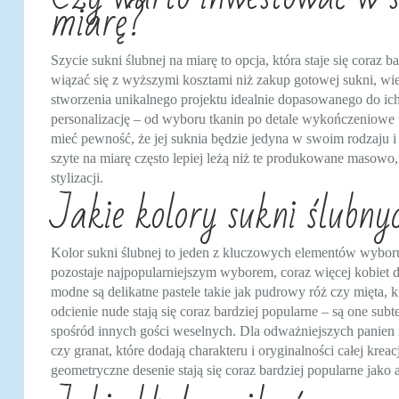
miarę?
Szycie sukni ślubnej na miarę to opcja, która staje się cora
wiązać się z wyższymi kosztami niż zakup gotowej sukni, wie
stworzenia unikalnego projektu idealnie dopasowanego do ich
personalizację – od wyboru tkanin po detale wykończeniowe 
mieć pewność, że jej suknia będzie jedyna w swoim rodzaju i 
szyte na miarę często lepiej leżą niż te produkowane masowo,
stylizacji.
Jakie kolory sukni ślubn
Kolor sukni ślubnej to jeden z kluczowych elementów wyboru 
pozostaje najpopularniejszym wyborem, coraz więcej kobiet 
modne są delikatne pastele takie jak pudrowy róż czy mięta, k
odcienie nude stają się coraz bardziej popularne – są one sub
spośród innych gości weselnych. Dla odważniejszych panien 
czy granat, które dodają charakteru i oryginalności całej k
geometryczne desenie stają się coraz bardziej popularne jako 