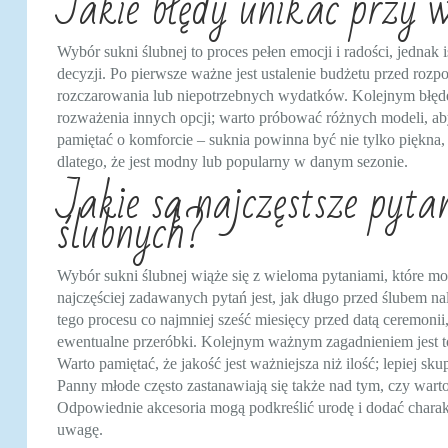
Jakie błędy unikać przy w
Wybór sukni ślubnej to proces pełen emocji i radości, jednak
decyzji. Po pierwsze ważne jest ustalenie budżetu przed ro
rozczarowania lub niepotrzebnych wydatków. Kolejnym błędem 
rozważenia innych opcji; warto próbować różnych modeli, aby
pamiętać o komforcie – suknia powinna być nie tylko piękna
dlatego, że jest modny lub popularny w danym sezonie.
Jakie są najczęstsze pyta
ślubnych?
Wybór sukni ślubnej wiąże się z wieloma pytaniami, które mo
najczęściej zadawanych pytań jest, jak długo przed ślubem n
tego procesu co najmniej sześć miesięcy przed datą ceremonii
ewentualne przeróbki. Kolejnym ważnym zagadnieniem jest to
Warto pamiętać, że jakość jest ważniejsza niż ilość; lepiej s
Panny młode często zastanawiają się także nad tym, czy warto
Odpowiednie akcesoria mogą podkreślić urodę i dodać charakt
uwagę.