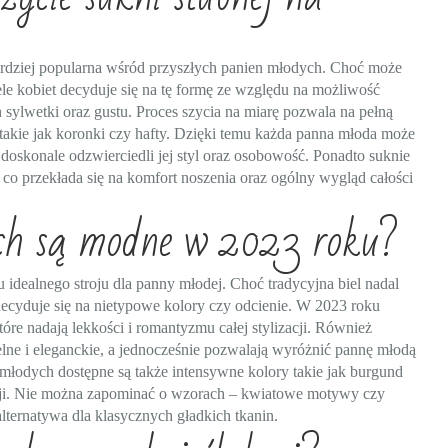
z bardziej popularna wśród przyszłych panien młodych. Choć może
le kobiet decyduje się na tę formę ze względu na możliwość
 sylwetki oraz gustu. Proces szycia na miarę pozwala na pełną
takie jak koronki czy hafty. Dzięki temu każda panna młoda może
doskonale odzwierciedli jej styl oraz osobowość. Ponadto suknie
 co przekłada się na komfort noszenia oraz ogólny wygląd całości
ych są modne w 2023 roku?
idealnego stroju dla panny młodej. Choć tradycyjna biel nadal
decyduje się na nietypowe kolory czy odcienie. W 2023 roku
tóre nadają lekkości i romantyzmu całej stylizacji. Również
telne i eleganckie, a jednocześnie pozwalają wyróżnić pannę młodą
młodych dostępne są także intensywne kolory takie jak burgund
reacji. Nie można zapominać o wzorach – kwiatowe motywy czy
alternatywa dla klasycznych gładkich tkanin.