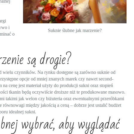
ealnej
argi
ywo i
Suknie ślubne jak marzenie?
ominać o
zenie są drogie?
od wielu czynników. Na rynku dostępne są zarówno suknie od
j przystępne opcje od mniej znanych marek czy nawet second-
cenę jest materiał użyty do produkcji sukni oraz stopień
akości tkanin będą oczywiście droższe niż te produkowane masowo.
i takimi jak welon czy biżuteria oraz ewentualnymi przeróbkami
ie równowagi między jakością a ceną – dobrze jest ustalić budżet
oru idealnej sukni.
ubnej wybrać, aby wyglądać