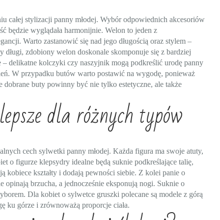
iu całej stylizacji panny młodej. Wybór odpowiednich akcesoriów
ość będzie wyglądała harmonijnie. Welon to jeden z
ancji. Warto zastanowić się nad jego długością oraz stylem –
dy długi, zdobiony welon doskonale skomponuje się z bardziej
– delikatne kolczyki czy naszyjnik mogą podkreślić urodę panny
dobień. W przypadku butów warto postawić na wygodę, ponieważ
 dobrane buty powinny być nie tylko estetyczne, ale także
jlepsze dla różnych typów
lnych cech sylwetki panny młodej. Każda figura ma swoje atuty,
 o figurze klepsydry idealne będą suknie podkreślające talię,
ją kobiece kształty i dodają pewności siebie. Z kolei panie o
ie opinają brzucha, a jednocześnie eksponują nogi. Suknie o
yborem. Dla kobiet o sylwetce gruszki polecane są modele z górą
ę ku górze i zrównoważą proporcje ciała.