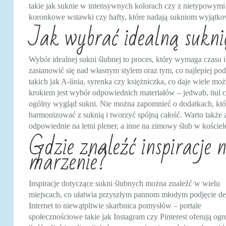
takie jak suknie w intensywnych kolorach czy z nietypowymi 
koronkowe wstawki czy hafty, które nadają sukniom wyjątko
Jak wybrać idealną suknię
Wybór idealnej sukni ślubnej to proces, który wymaga czasu 
zastanowić się nad własnym stylem oraz tym, co najlepiej pod
takich jak A-linia, syrenka czy księżniczka, co daje wiele 
krokiem jest wybór odpowiednich materiałów – jedwab, tiul
ogólny wygląd sukni. Nie można zapomnieć o dodatkach, które
harmonizować z suknią i tworzyć spójną całość. Warto także 
odpowiednie na letni plener, a inne na zimowy ślub w kościel
Gdzie znaleźć inspiracje n
marzenie?
Inspiracje dotyczące sukni ślubnych można znaleźć w wielu
miejscach, co ułatwia przyszłym pannom młodym podjęcie de
Internet to niewątpliwie skarbnica pomysłów – portale
społecznościowe takie jak Instagram czy Pinterest oferują og