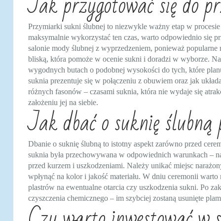
Jak przygotować się do pr
Przymiarki sukni ślubnej to niezwykle ważny etap w procesi
maksymalnie wykorzystać ten czas, warto odpowiednio się p
salonie mody ślubnej z wyprzedzeniem, ponieważ popularne mi
bliską, która pomoże w ocenie sukni i doradzi w wyborze. Na 
wygodnych butach o podobnej wysokości do tych, które planu
suknia prezentuje się w połączeniu z obuwiem oraz jak układa 
różnych fasonów – czasami suknia, która nie wydaje się atrak
założeniu jej na siebie.
Jak dbać o suknię ślubną 
Dbanie o suknię ślubną to istotny aspekt zarówno przed ceremo
suknia była przechowywana w odpowiednich warunkach – naj
przed kurzem i uszkodzeniami. Należy unikać miejsc narażony
wpłynąć na kolor i jakość materiału. W dniu ceremonii warto 
plastrów na ewentualne otarcia czy uszkodzenia sukni. Po zak
czyszczenia chemicznego – im szybciej zostaną usunięte plam
Czy warto inwestować w sz