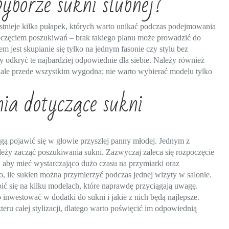
yborze sukni ślubnej?
 istnieje kilka pułapek, których warto unikać podczas podejmowania
zpoczęciem poszukiwań – brak takiego planu może prowadzić do
jest skupianie się tylko na jednym fasonie czy stylu bez
 odkryć te najbardziej odpowiednie dla siebie. Należy również
, ale przede wszystkim wygodna; nie warto wybierać modelu tylko
nia dotyczące sukni
gą pojawić się w głowie przyszłej panny młodej. Jednym z
ależy zacząć poszukiwania sukni. Zazwyczaj zaleca się rozpoczęcie
, aby mieć wystarczająco dużo czasu na przymiarki oraz
, ile sukien można przymierzyć podczas jednej wizyty w salonie.
kupić się na kilku modelach, które naprawdę przyciągają uwagę.
 inwestować w dodatki do sukni i jakie z nich będą najlepsze.
eru całej stylizacji, dlatego warto poświęcić im odpowiednią