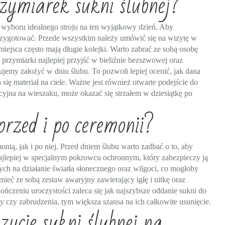
zymiarek sukni ślubnej?
e wyboru idealnego stroju na ten wyjątkowy dzień. Aby
rzygotować. Przede wszystkim należy umówić się na wizytę w
ejsca często mają długie kolejki. Warto zabrać ze sobą osobę
przymiarki najlepiej przyjść w bieliźnie bezszwowej oraz
jemy założyć w dniu ślubu. To pozwoli lepiej ocenić, jak dana
się materiał na ciele. Ważne jest również otwarte podejście do
cyjna na wieszaku, może okazać się strzałem w dziesiątkę po
przed i po ceremonii?
nią, jak i po niej. Przed dniem ślubu warto zadbać o to, aby
lepiej w specjalnym pokrowcu ochronnym, który zabezpieczy ją
ch na działanie światła słonecznego oraz wilgoci, co mogłoby
mieć ze sobą zestaw awaryjny zawierający igłę i nitkę oraz
ończeniu uroczystości zaleca się jak najszybsze oddanie sukni do
y czy zabrudzenia, tym większa szansa na ich całkowite usunięcie.
ycie sukni ślubnej na