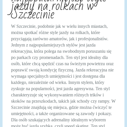
jazdy na rolkach w
Szczecinie
W Szczecinie, podobnie jak w wielu innych miastach,
można spotkać różne style jazdy na rolkach, które
przyciągają zarówno amatorów, jak i profesjonalistów.
Jednym z najpopularniejszych stylów jest jazda
rekreacyjna, która polega na swobodnym poruszaniu się
po parkach czy promenadach. Ten styl jest idealny dla
osób, które chcą spędzić czas na świeżym powietrzu oraz
poprawić swoją kondycję fizyczną. Jazda rekreacyjna nie
wymaga specjalnych umiejętności i jest dostępna dla
każdego, niezależnie od wieku. Innym stylem, który
zyskuje na popularności, jest jazda agresywna. Ten styl
charakteryzuje się wykonywaniem różnych trików i
skoków na przeszkodach, takich jak schody czy rampy. W
Szczecinie znajdują się miejsca, gdzie można ćwiczyć te
umiejętności, a także organizowane są zawody i pokazy.
Dla osób szukających adrenaliny idealnym wyborem
może być jazda szybka, czyli speed skating. Ten styl