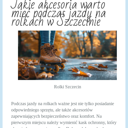
Jakie akcesoria warto
mieć podczas jazdy na
rolkach w Szczecinie
Rolki Szczecin
Podczas jazdy na rolkach ważne jest nie tylko posiadanie
odpowiedniego sprzętu, ale także akcesoriów
zapewniających bezpieczeństwo oraz komfort. Na
pierwszym miejscu należy wymienić kask ochronny, który