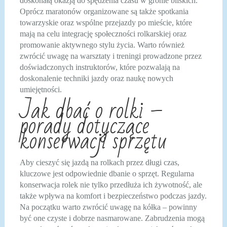
doskonałą okazją do spędzenia czasu w gronie bliskich.
Oprócz maratonów organizowane są także spotkania
towarzyskie oraz wspólne przejazdy po mieście, które
mają na celu integrację społeczności rolkarskiej oraz
promowanie aktywnego stylu życia. Warto również
zwrócić uwagę na warsztaty i treningi prowadzone przez
doświadczonych instruktorów, które pozwalają na
doskonalenie techniki jazdy oraz naukę nowych
umiejętności.
Jak dbać o rolki –
porady dotyczące
konserwacji sprzętu
Aby cieszyć się jazdą na rolkach przez długi czas,
kluczowe jest odpowiednie dbanie o sprzęt. Regularna
konserwacja rolek nie tylko przedłuża ich żywotność, ale
także wpływa na komfort i bezpieczeństwo podczas jazdy.
Na początku warto zwrócić uwagę na kółka – powinny
być one czyste i dobrze nasmarowane. Zabrudzenia mogą