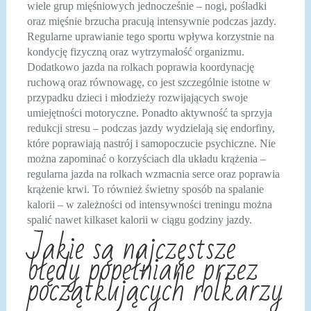
wiele grup mięśniowych jednocześnie – nogi, pośladki
oraz mięśnie brzucha pracują intensywnie podczas jazdy.
Regularne uprawianie tego sportu wpływa korzystnie na
kondycję fizyczną oraz wytrzymałość organizmu.
Dodatkowo jazda na rolkach poprawia koordynację
ruchową oraz równowagę, co jest szczególnie istotne w
przypadku dzieci i młodzieży rozwijających swoje
umiejętności motoryczne. Ponadto aktywność ta sprzyja
redukcji stresu – podczas jazdy wydzielają się endorfiny,
które poprawiają nastrój i samopoczucie psychiczne. Nie
można zapominać o korzyściach dla układu krążenia –
regularna jazda na rolkach wzmacnia serce oraz poprawia
krążenie krwi. To również świetny sposób na spalanie
kalorii – w zależności od intensywności treningu można
spalić nawet kilkaset kalorii w ciągu godziny jazdy.
Jakie są najczęstsze
błędy popełniane przez
początkujących rolkarzy