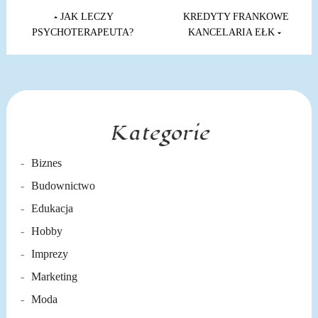
Nawigacja
wpisu
JAK LECZY
KREDYTY FRANKOWE
PSYCHOTERAPEUTA?
KANCELARIA EŁK
Kategorie
Biznes
Budownictwo
Edukacja
Hobby
Imprezy
Marketing
Moda