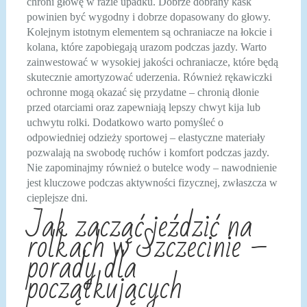
chroni głowę w razie upadku. Dobrze dobrany kask
powinien być wygodny i dobrze dopasowany do głowy.
Kolejnym istotnym elementem są ochraniacze na łokcie i
kolana, które zapobiegają urazom podczas jazdy. Warto
zainwestować w wysokiej jakości ochraniacze, które będą
skutecznie amortyzować uderzenia. Również rękawiczki
ochronne mogą okazać się przydatne – chronią dłonie
przed otarciami oraz zapewniają lepszy chwyt kija lub
uchwytu rolki. Dodatkowo warto pomyśleć o
odpowiedniej odzieży sportowej – elastyczne materiały
pozwalają na swobodę ruchów i komfort podczas jazdy.
Nie zapominajmy również o butelce wody – nawodnienie
jest kluczowe podczas aktywności fizycznej, zwłaszcza w
cieplejsze dni.
Jak zacząć jeździć na
rolkach w Szczecinie –
porady dla
początkujących