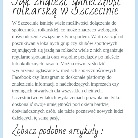
Jak znaleźć społeczność
rolkarską w Szczecinie
W Szczecinie istnieje wiele możliwości dołączenia do
społeczności rolkarskiej, co może znacząco wzbogacić
doświadczenie związane z tym sportem. Warto zacząć od
poszukiwania lokalnych grup czy klubów sportowych
zajmujących się jazdą na rolkach; wiele z nich organizuje
regularne spotkania oraz wspólne przejazdy po mieście
lub okolicznych trasach. Można również śledzić
wydarzenia ogłaszane w mediach społecznościowych –
Facebook czy Instagram to doskonałe platformy do
znalezienia informacji o nadchodzących imprezach czy
treningach otwartych dla wszystkich chętnych.
Uczestnictwo w takich wydarzeniach pozwala nie tylko
doskonalić swoje umiejętności pod okiem bardziej
doświadczonych osób, ale także poznawać nowych ludzi
dzielących tę samą pasję.
Zobacz podobne artykuły :