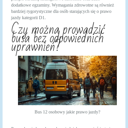
dodatkowe egzaminy. Wymagania zdrowotne są również
bardziej rygorystyczne dla osób starających się o prawo
jazdy kategorii D1.
Czy można prowadzić
busa bez odpowiednich
uprawnień?
Bus 12 osobowy jakie prawo jazdy?