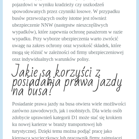
pojazdowi w wyniku kradzieży czy uszkodzeń
spowodowanych przez czynniki losowe. W przypadku
busów przewożących osoby istotne jest również
ubezpieczenie NNW (następstw nieszczęśliwych
wypadków), które zapewnia ochronę pasażerom w razie
wypadku. Przy wyborze ubezpieczenia warto zwrócić
uwagę na zakres ochrony oraz wysokość składek, które
mogą się różnić w zależności od firmy ubezpieczeniowej
oraz indywidualnych warunków polisy.
Jakie są korzyści z
posiadania prawa jazdy
na busa?
Posiadanie prawa jazdy na busa otwiera wiele możliwości
zarówno zawodowych, jak i osobistych. Dla wielu osób
zdobycie uprawnień kategorii D1 może stać się krokiem
ku nowej karierze w branży transportowej lub
turystycznej. Dzięki temu można podjąć pracę jako
kierowca wycieczkowy lub pracownik firmy zajmującej