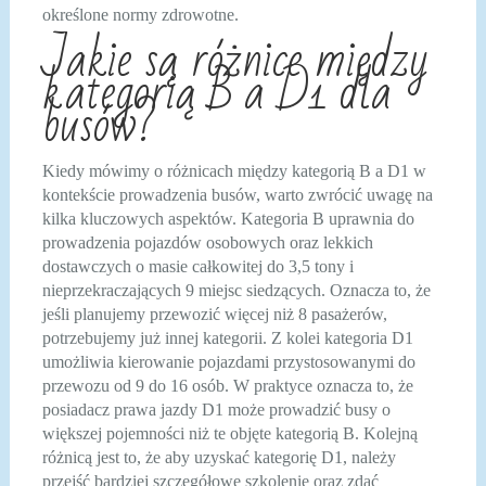
określone normy zdrowotne.
Jakie są różnice między
kategorią B a D1 dla
busów?
Kiedy mówimy o różnicach między kategorią B a D1 w
kontekście prowadzenia busów, warto zwrócić uwagę na
kilka kluczowych aspektów. Kategoria B uprawnia do
prowadzenia pojazdów osobowych oraz lekkich
dostawczych o masie całkowitej do 3,5 tony i
nieprzekraczających 9 miejsc siedzących. Oznacza to, że
jeśli planujemy przewozić więcej niż 8 pasażerów,
potrzebujemy już innej kategorii. Z kolei kategoria D1
umożliwia kierowanie pojazdami przystosowanymi do
przewozu od 9 do 16 osób. W praktyce oznacza to, że
posiadacz prawa jazdy D1 może prowadzić busy o
większej pojemności niż te objęte kategorią B. Kolejną
różnicą jest to, że aby uzyskać kategorię D1, należy
przejść bardziej szczegółowe szkolenie oraz zdać