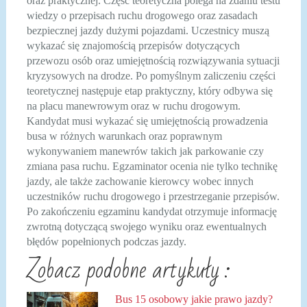
oraz praktycznej. Część teoretyczna polega na zdaniu testu
wiedzy o przepisach ruchu drogowego oraz zasadach
bezpiecznej jazdy dużymi pojazdami. Uczestnicy muszą
wykazać się znajomością przepisów dotyczących
przewozu osób oraz umiejętnością rozwiązywania sytuacji
kryzysowych na drodze. Po pomyślnym zaliczeniu części
teoretycznej następuje etap praktyczny, który odbywa się
na placu manewrowym oraz w ruchu drogowym.
Kandydat musi wykazać się umiejętnością prowadzenia
busa w różnych warunkach oraz poprawnym
wykonywaniem manewrów takich jak parkowanie czy
zmiana pasa ruchu. Egzaminator ocenia nie tylko technikę
jazdy, ale także zachowanie kierowcy wobec innych
uczestników ruchu drogowego i przestrzeganie przepisów.
Po zakończeniu egzaminu kandydat otrzymuje informację
zwrotną dotyczącą swojego wyniku oraz ewentualnych
błędów popełnionych podczas jazdy.
Zobacz podobne artykuły :
Bus 15 osobowy jakie prawo jazdy?