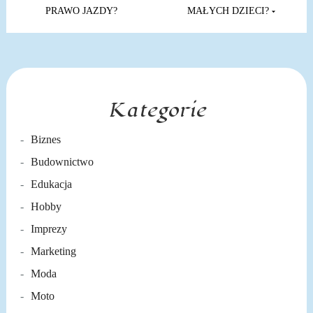
wpisu
PRAWO JAZDY?
MAŁYCH DZIECI?
Kategorie
Biznes
Budownictwo
Edukacja
Hobby
Imprezy
Marketing
Moda
Moto