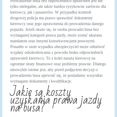
Prowadzenie busa bez odpowiednich uprawnień jest nie
tylko nielegalne, ale także bardzo ryzykowne zarówno dla
kierowcy, jak i pasażerów. W przypadku kontroli
drogowej policja ma prawo sprawdzić dokumenty
kierowcy oraz jego uprawnienia do prowadzenia danego
pojazdu. Jeżeli okaże się, że osoba prowadzi busa bez
wymaganej kategorii prawa jazdy, może zostać ukarana
mandatem oraz innymi konsekwencjami prawnymi.
Ponadto w razie wypadku ubezpieczyciel może odmówić
wypłaty odszkodowania z powodu braku odpowiednich
uprawnień kierowcy. To z kolei naraża kierowcę na
ogromne straty finansowe oraz problemy prawne. Dlatego
niezwykle istotne jest, aby przed podjęciem decyzji o
prowadzeniu busa upewnić się, że posiadamy wszystkie
wymagane dokumenty i kwalifikacje.
Jakie są koszty
uzyskania prawa jazdy
na busa?