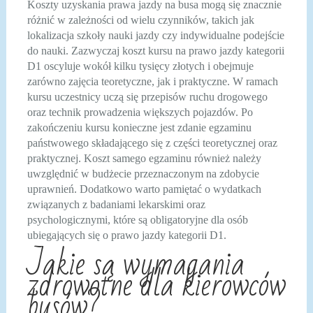
Koszty uzyskania prawa jazdy na busa mogą się znacznie
różnić w zależności od wielu czynników, takich jak
lokalizacja szkoły nauki jazdy czy indywidualne podejście
do nauki. Zazwyczaj koszt kursu na prawo jazdy kategorii
D1 oscyluje wokół kilku tysięcy złotych i obejmuje
zarówno zajęcia teoretyczne, jak i praktyczne. W ramach
kursu uczestnicy uczą się przepisów ruchu drogowego
oraz technik prowadzenia większych pojazdów. Po
zakończeniu kursu konieczne jest zdanie egzaminu
państwowego składającego się z części teoretycznej oraz
praktycznej. Koszt samego egzaminu również należy
uwzględnić w budżecie przeznaczonym na zdobycie
uprawnień. Dodatkowo warto pamiętać o wydatkach
związanych z badaniami lekarskimi oraz
psychologicznymi, które są obligatoryjne dla osób
ubiegających się o prawo jazdy kategorii D1.
Jakie są wymagania
zdrowotne dla kierowców
busów?