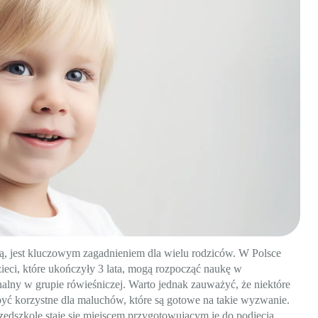
ą, jest kluczowym zagadnieniem dla wielu rodziców. W Polsce
Dzieci, które ukończyły 3 lata, mogą rozpocząć naukę w
nalny w grupie rówieśniczej. Warto jednak zauważyć, że niektóre
 być korzystne dla maluchów, które są gotowe na takie wyzwanie.
przedszkole staje się miejscem przygotowującym je do podjęcia