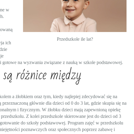
żne w
h.
kowaną
w
Przedszkole ile lat?
ja ich
dzie
je
ebie i gotowe na wyzwania związane z nauką w szkole podstawowej.
e są różnice między
kolem a żłobkiem oraz tym, kiedy najlepiej zdecydować się na
ą przeznaczoną głównie dla dzieci od 0 do 3 lat, gdzie skupia się na
nalnym i fizycznym. W żłobku dzieci mają zapewnioną opiekę
 przedszkolu. Z kolei przedszkole skierowane jest do dzieci od 3
rzygotowanie do szkoły podstawowej. Program zajęć w przedszkolu
umiejętności poznawczych oraz społecznych poprzez zabawę i