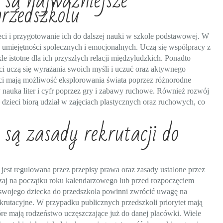
e są najważniejsze
przedszkolu
ci i przygotowanie ich do dalszej nauki w szkole podstawowej. W
 umiejętności społecznych i emocjonalnych. Uczą się współpracy z
e istotne dla ich przyszłych relacji międzyludzkich. Ponadto
ci uczą się wyrażania swoich myśli i uczuć oraz aktywnego
ci mają możliwość eksplorowania świata poprzez różnorodne
 nauka liter i cyfr poprzez gry i zabawy ruchowe. Również rozwój
dzieci biorą udział w zajęciach plastycznych oraz ruchowych, co
 są zasady rekrutacji do
 jest regulowana przez przepisy prawa oraz zasady ustalone przez
czaj na początku roku kalendarzowego lub przed rozpoczęciem
swojego dziecka do przedszkola powinni zwrócić uwagę na
rutacyjne. W przypadku publicznych przedszkoli priorytet mają
tóre mają rodzeństwo uczęszczające już do danej placówki. Wiele