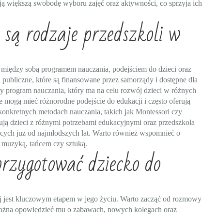
ją większą swobodę wyboru zajęć oraz aktywności, co sprzyja ich
 są rodzaje przedszkoli w
ię między sobą programem nauczania, podejściem do dzieci oraz
publiczne, które są finansowane przez samorządy i dostępne dla
y program nauczania, który ma na celu rozwój dzieci w różnych
e mogą mieć różnorodne podejście do edukacji i często oferują
w konkretnych metodach nauczania, takich jak Montessori czy
jmują dzieci z różnymi potrzebami edukacyjnymi oraz przedszkola
bcych już od najmłodszych lat. Warto również wspomnieć o
z muzyką, tańcem czy sztuką.
przygotować dziecko do
ej jest kluczowym etapem w jego życiu. Warto zacząć od rozmowy
Można opowiedzieć mu o zabawach, nowych kolegach oraz