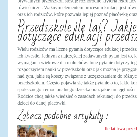
prywatnych przedszkoli stosuje różnorodne kryteria rekrutacy
rówieśniczej. Ważnym elementem procesu rekrutacji jest równ
oraz ich rodziców, które pozwala lepiej poznać placówkę oraz 
Przedszkole ile lat? Jakie
dotyczące edukacji przeds
Wielu rodziców ma liczne pytania dotyczące edukacji przedsz
ich kwestie. Jednym z najczęściej zadawanych pytań jest to, k
wymagania wiekowe dla maluchów. Inne pytanie dotyczy tego
rozpoczęciem nauki w przedszkolu oraz jak można je przygoto
nad tym, jakie są koszty związane z uczęszczaniem do różnyc
przedszkolem. Często pojawia się także pytanie o to, jakie ko
społecznego i emocjonalnego dziecka oraz jakie umiejętności 
Rodzice chcą także wiedzieć o zasadach rekrutacji do przedsz
dzieci do danej placówki.
Zobacz podobne artykuły :
Ile lat trwa prze