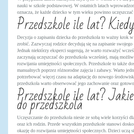
nauki w szkole podstawowej. W ostatnich latach wprowadzono
oznacza, że każde dziecko w tym wieku powinno uczęszczać d
Przedszkole ile lat? Kiedy
Decyzja o zapisaniu dziecka do przedszkola to ważny krok w ż
zrobić. Zazwyczaj rodzice decydują się na zapisanie swojego
Jednak niektórzy eksperci sugerują, że warto rozważyć wcześn
zaczynają uczęszczać do przedszkola wcześniej, mają możliw
rozwijania umiejętności społecznych. Przedszkole to także d
manualnych poprzez różnorodne zajęcia i zabawy. Warto jedna
potrzebować więcej czasu na adaptację do nowego środowiska
przedszkola warto obserwować jego zachowanie oraz gotowoś
Przedszkole ile lat? Jakie
do przedszkola
Uczęszczanie do przedszkola niesie ze sobą wiele korzyści dla
oraz ich rodzin. Przede wszystkim przedszkole stanowi dosko
okazję do rozwijania umiejętności społecznych. Dzieci uczą s