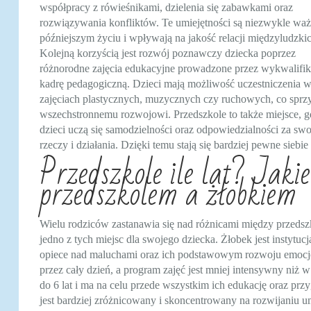
współpracy z rówieśnikami, dzielenia się zabawkami oraz
rozwiązywania konfliktów. Te umiejętności są niezwykle wa
późniejszym życiu i wpływają na jakość relacji międzyludzkic
Kolejną korzyścią jest rozwój poznawczy dziecka poprzez
różnorodne zajęcia edukacyjne prowadzone przez wykwalifi
kadrę pedagogiczną. Dzieci mają możliwość uczestniczenia 
zajęciach plastycznych, muzycznych czy ruchowych, co sprzy
wszechstronnemu rozwojowi. Przedszkole to także miejsce, g
dzieci uczą się samodzielności oraz odpowiedzialności za swo
rzeczy i działania. Dzięki temu stają się bardziej pewne si
Przedszkole ile lat? Jaki
przedszkolem a żłobkiem
Wielu rodziców zastanawia się nad różnicami między przedsz
jedno z tych miejsc dla swojego dziecka. Żłobek jest instytucj
opiece nad maluchami oraz ich podstawowym rozwoju emocjo
przez cały dzień, a program zajęć jest mniej intensywny niż w
do 6 lat i ma na celu przede wszystkim ich edukację oraz p
jest bardziej zróżnicowany i skoncentrowany na rozwijaniu 