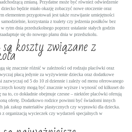
nadchodzącą zmianą. Przydatne może być również odwiedzenie
 dziecko będzie miało okazję zobaczyć nowe otoczenie oraz
ym elementem przygotowań jest także rozwijanie umiejętności
 samodzielnie, korzystania z toalety czy jedzenia posiłków bez
 rytm dnia przedszkolnego poprzez ustalanie stałych godzin
zaadaptuje się do nowego planu dnia w przedszkolu.
e są koszty związane z
kola
ą się znacznie różnić w zależności od rodzaju placówki oraz
azwyczaj płacą jedynie za wyżywienie dziecka oraz dodatkowe
i zazwyczaj od 5 do 10 zł dziennie i zależy od menu oferowanego
cznych koszty mogą być znacznie wyższe i wynosić od kilkuset do
 na to, co dokładnie obejmuje czesne – niektóre placówki oferują
zoną ofertę. Dodatkowo rodzice powinni być świadomi innych
h jak zakup materiałów plastycznych czy wyprawki dla dziecka.
 z organizacją wycieczek czy wydarzeń specjalnych w