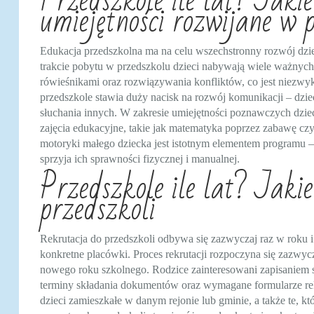
Przedszkole ile lat? Jaki
umiejętności rozwijane w 
Edukacja przedszkolna ma na celu wszechstronny rozwój dzie
trakcie pobytu w przedszkolu dzieci nabywają wiele ważnych
rówieśnikami oraz rozwiązywania konfliktów, co jest niezwykl
przedszkole stawia duży nacisk na rozwój komunikacji – dzie
słuchania innych. W zakresie umiejętności poznawczych dzie
zajęcia edukacyjne, takie jak matematyka poprzez zabawę czy
motoryki małego dziecka jest istotnym elementem programu – 
sprzyja ich sprawności fizycznej i manualnej.
Przedszkole ile lat? Jakie
przedszkoli
Rekrutacja do przedszkoli odbywa się zazwyczaj raz w roku i
konkretne placówki. Proces rekrutacji rozpoczyna się zazwy
nowego roku szkolnego. Rodzice zainteresowani zapisaniem 
terminy składania dokumentów oraz wymagane formularze rek
dzieci zamieszkałe w danym rejonie lub gminie, a także te, k