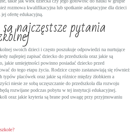
jne, takie jak wiek dziecka czy jego gotowość do nauki w grupie
ież rozmowa kwalifikacyjna lub spotkanie adaptacyjne dla dzieci
jej ofertę edukacyjną.
 są najczęstsze pytania
zkolnej
kolnej swoich dzieci i często poszukuje odpowiedzi na nurtujące
iedy najlepiej zapisać dziecko do przedszkola oraz jakie są
, jakie umiejętności powinno posiadać dziecko przed
wać do tego etapu życia. Rodzice często zastanawiają się również
h typów placówek oraz jakie są różnice między żłobkiem a
rzyści niesie ze sobą uczęszczanie do przedszkola dla rozwoju
będą rozwijane podczas pobytu w tej instytucji edukacyjnej.
koli oraz jakie kryteria są brane pod uwagę przy przyjmowaniu
dszkole?