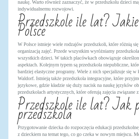
naukę. Warto również zaznaczyć, że w przedszkolu dzieci ma
indywidualnemu rozwojowi.
Przedszkole ile lat? Jakie
Polsce
W Polsce istnieje wiele rodzajów przedszkoli, które różnią s
organizacją zajęć. Przede wszystkim wyróżniamy przedszkola 
wszystkich dzieci. W takich placówkach obowiązuje określon
aspektach. Kolejnym typem są przedszkola niepubliczne, któr
bardziej elastyczne programy. Wiele z nich specjalizuje się 
Waldorf. Istnieją także przedszkola integracyjne, które przy
językowe, gdzie kładzie się duży nacisk na naukę języków o
przedszkolach artystycznych, które oferują zajęcia związane 
Przedszkole ile lat? Jak 
przedszkola
Przygotowanie dziecka do rozpoczęcia edukacji przedszkoln
z dzieckiem na temat tego, co go czeka w nowym miejscu. 