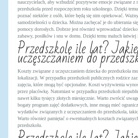
nauczycielach, aby wzbudzić pozytywne emocje związane z 
przedszkola przed rozpoczęciem roku szkolnego. Dzięki temu
poznać niektóre z osób, które będą się nim opiekować. Ważn
samodzielności u dziecka. Można zachęcać je do ubierania się
pomocy dorosłych. Dobrze jest również wprowadzać dziecko w
zabawy, posiłków i snu w domu. Dzięki temu maluch łatwiej 
Przedszkole ile lat? Jaki
uczęszczaniem do przedsz
Koszty związane z uczęszczaniem dziecka do przedszkola mog
lokalizacji. W przypadku przedszkoli publicznych rodzice z
zajęcia, które mogą być opcjonalne. Koszt wyżywienia wynos
przez placówkę. Natomiast w przypadku przedszkoli niepubli
nawet kilku tysięcy złotych miesięcznie. Warto zwrócić uwagę
bogaty program zajęć dodatkowych, inne mogą mieć ogranic
wydatków związanych z uczęszczaniem do przedszkola, takic
Warto również pamiętać o ewentualnych kosztach związanych
przedszkolu.