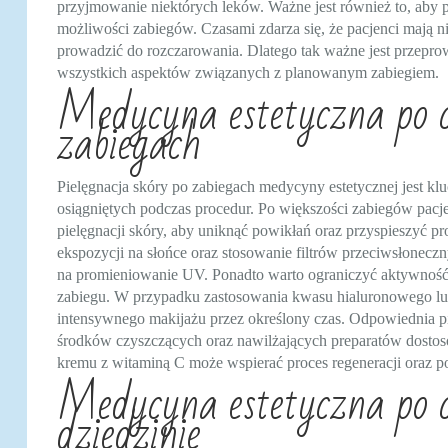
przyjmowanie niektórych leków. Ważne jest również to, aby 
możliwości zabiegów. Czasami zdarza się, że pacjenci mają n
prowadzić do rozczarowania. Dlatego tak ważne jest przepro
wszystkich aspektów związanych z planowanym zabiegiem.
Medycyna estetyczna po co
zabiegach
Pielęgnacja skóry po zabiegach medycyny estetycznej jest k
osiągniętych podczas procedur. Po większości zabiegów pacje
pielęgnacji skóry, aby uniknąć powikłań oraz przyspieszyć pr
ekspozycji na słońce oraz stosowanie filtrów przeciwsłonec
na promieniowanie UV. Ponadto warto ograniczyć aktywność f
zabiegu. W przypadku zastosowania kwasu hialuronowego lub
intensywnego makijażu przez określony czas. Odpowiednia 
środków czyszczących oraz nawilżających preparatów dostos
kremu z witaminą C może wspierać proces regeneracji oraz p
Medycyna estetyczna po co
dziedzinie