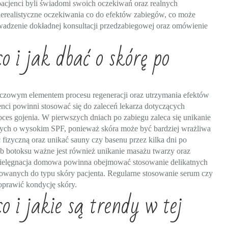
pacjenci byli świadomi swoich oczekiwań oraz realnych
ierealistyczne oczekiwania co do efektów zabiegów, co może
wadzenie dokładnej konsultacji przedzabiegowej oraz omówienie
 i jak dbać o skórę po
luczowym elementem procesu regeneracji oraz utrzymania efektów
nci powinni stosować się do zaleceń lekarza dotyczących
oces gojenia. W pierwszych dniach po zabiegu zaleca się unikanie
znych o wysokim SPF, ponieważ skóra może być bardziej wrażliwa
izyczną oraz unikać sauny czy basenu przez kilka dni po
 botoksu ważne jest również unikanie masażu twarzy oraz
pielęgnacja domowa powinna obejmować stosowanie delikatnych
owanych do typu skóry pacjenta. Regularne stosowanie serum czy
oprawić kondycję skóry.
 i jakie są trendy w tej