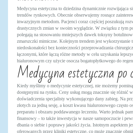
Medycyna estetyczna to dziedzina dynamicznie rozwijająca si
trendów rynkowych. Obecnie obserwujemy rosnące zainteres
inwazyjnym metodom. Pacjenci coraz częściej poszukują ro
drastycznych zmian w swoim wyglądzie. W związku z tym pop
polegają na stosowaniu mniejszych dawek toksyny botulinow
zmarszczki mimiczne. Kolejnym trendem jest wykorzystanie 
niedoskonałości bez konieczności przeprowadzania chirurgicz
łączonymi, które łączą różne metody w celu uzyskania lepszy
hialuronowym czy użycie osocza bogatopłytkowego do regener
Medycyna estetyczna po co
Kiedy myślimy o medycynie estetycznej, nie możemy pominą
dostępnymi na rynku. Ceny usług mogą znacznie się różnić w 
doświadczenia specjalisty wykonującego dany zabieg. Na prz
złotych za jedną sesję, a koszt kwasu hialuronowego często o
preparatu i obszaru poddawanego leczeniu. Warto jednak pami
finansowy – to także inwestycja w nasze samopoczucie i pewn
dbania o siebie i poprawy jakości życia. Istotnym aspektem j
oferowanych przez kliniki estetyczne, co może znacznie obniż