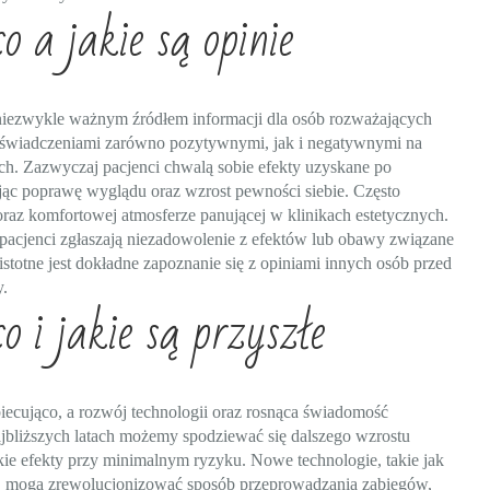
 a jakie są opinie
 niezwykle ważnym źródłem informacji dla osób rozważających
 doświadczeniami zarówno pozytywnymi, jak i negatywnymi na
ch. Zazwyczaj pacjenci chwalą sobie efekty uzyskane po
ając poprawę wyglądu oraz wzrost pewności siebie. Często
raz komfortowej atmosferze panującej w klinikach estetycznych.
y pacjenci zgłaszają niezadowolenie z efektów lub obawy związane
totne jest dokładne zapoznanie się z opiniami innych osób przed
y.
 i jakie są przyszłe
iecująco, a rozwój technologii oraz rosnąca świadomość
jbliższych latach możemy spodziewać się dalszego wzrostu
kie efekty przy minimalnym ryzyku. Nowe technologie, takie jak
e, mogą zrewolucjonizować sposób przeprowadzania zabiegów,