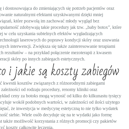
ę i dostosowująca do zmieniających się potrzeb pacjentów oraz
owanie naturalnymi efektami uzyskiwanymi dzięki mniej
związań, które pozwolą im zachować młody wygląd bez
ularność zdobywają takie procedury jak tzw. „baby botox”, które
ej w celu uzyskania subtelnych efektów wygładzających
technologii laserowych do poprawy kondycji skóry oraz usuwania
nych interwencji. Zwiększa się także zainteresowanie terapiami
ch rezultatów – na przykład połączenie mezoterapii z kwasem
acji skóry po innych zabiegach estetycznych.
 i jakie są koszty zabiegów
ć kwestii kosztów związanych z różnorodnymi zabiegami
zależności od rodzaju procedury, renomy kliniki oraz
ykład ceny za botoks mogą wynosić od kilku do kilkunastu tysięcy
scyluje wokół podobnych wartości, w zależności od ilości użytego
ętać, że inwestycja w medycynę estetyczną to nie tylko wydatek
ość siebie. Wiele osób decyduje się na te wydatki jako formę
est także możliwość korzystania z różnych promocji czy pakietów
yć koszty całkowite leczenia.