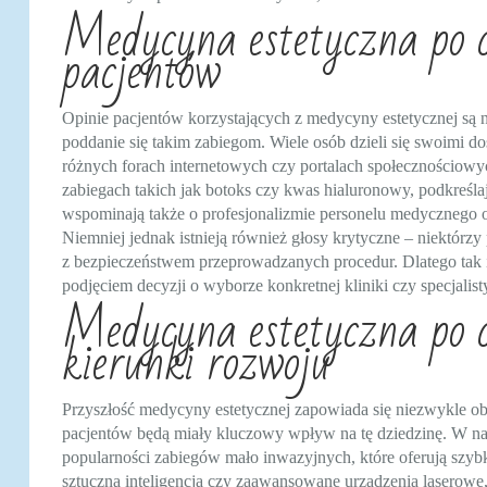
Medycyna estetyczna po co
pacjentów
Opinie pacjentów korzystających z medycyny estetycznej są
poddanie się takim zabiegom. Wiele osób dzieli się swoimi
różnych forach internetowych czy portalach społecznościowy
zabiegach takich jak botoks czy kwas hialuronowy, podkreśl
wspominają także o profesjonalizmie personelu medycznego o
Niemniej jednak istnieją również głosy krytyczne – niektórz
z bezpieczeństwem przeprowadzanych procedur. Dlatego tak is
podjęciem decyzji o wyborze konkretnej kliniki czy specjalist
Medycyna estetyczna po co
kierunki rozwoju
Przyszłość medycyny estetycznej zapowiada się niezwykle ob
pacjentów będą miały kluczowy wpływ na tę dziedzinę. W na
popularności zabiegów mało inwazyjnych, które oferują szyb
sztuczna inteligencja czy zaawansowane urządzenia laserow