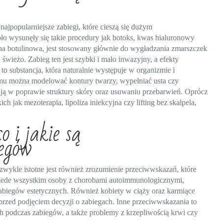
jpopularniejsze zabiegi, które cieszą się dużym
ło wysunęły się takie procedury jak botoks, kwas hialuronowy
yna botulinowa, jest stosowany głównie do wygładzania zmarszczek
świeżo. Zabieg ten jest szybki i mało inwazyjny, a efekty
to substancja, która naturalnie występuje w organizmie i
emu można modelować kontury twarzy, wypełniać usta czy
ją w poprawie struktury skóry oraz usuwaniu przebarwień. Oprócz
ch jak mezoterapia, lipoliza iniekcyjna czy lifting bez skalpela,
 i jakie są
egów
ezwykle istotne jest również zrozumienie przeciwwskazań, które
rzede wszystkim osoby z chorobami autoimmunologicznymi,
iegów estetycznych. Również kobiety w ciąży oraz karmiące
 przed podjęciem decyzji o zabiegach. Inne przeciwwskazania to
h podczas zabiegów, a także problemy z krzepliwością krwi czy