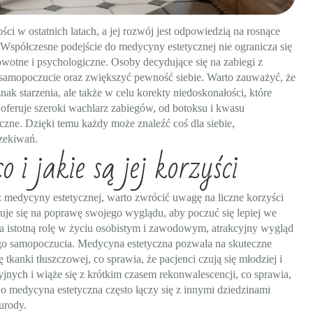
ci w ostatnich latach, a jej rozwój jest odpowiedzią na rosnące
spółczesne podejście do medycyny estetycznej nie ogranicza się
wotne i psychologiczne. Osoby decydujące się na zabiegi z
 samopoczucie oraz zwiększyć pewność siebie. Warto zauważyć, że
nak starzenia, ale także w celu korekty niedoskonałości, które
feruje szeroki wachlarz zabiegów, od botoksu i kwasu
zne. Dzięki temu każdy może znaleźć coś dla siebie,
zekiwań.
i jakie są jej korzyści
z medycyny estetycznej, warto zwrócić uwagę na liczne korzyści
uje się na poprawę swojego wyglądu, aby poczuć się lepiej we
a istotną rolę w życiu osobistym i zawodowym, atrakcyjny wygląd
ego samopoczucia. Medycyna estetyczna pozwala na skuteczne
anki tłuszczowej, co sprawia, że pacjenci czują się młodziej i
yjnych i wiąże się z krótkim czasem rekonwalescencji, co sprawia,
o medycyna estetyczna często łączy się z innymi dziedzinami
urody.