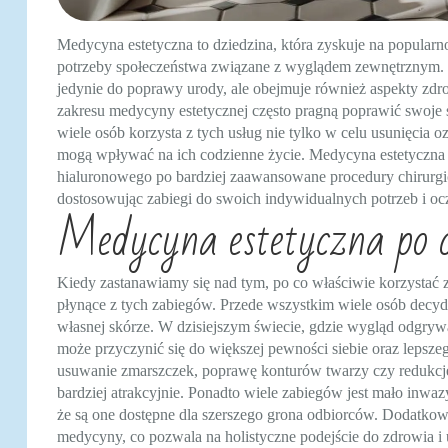
Medycyna estetyczna to dziedzina, która zyskuje na popularnoś
potrzeby społeczeństwa związane z wyglądem zewnętrznym. W
jedynie do poprawy urody, ale obejmuje również aspekty zdro
zakresu medycyny estetycznej często pragną poprawić swoje
wiele osób korzysta z tych usług nie tylko w celu usunięcia oz
mogą wpływać na ich codzienne życie. Medycyna estetyczna o
hialuronowego po bardziej zaawansowane procedury chirurgic
dostosowując zabiegi do swoich indywidualnych potrzeb i oc
Medycyna estetyczna po co 
Kiedy zastanawiamy się nad tym, po co właściwie korzystać 
płynące z tych zabiegów. Przede wszystkim wiele osób decyd
własnej skórze. W dzisiejszym świecie, gdzie wygląd odgryw
może przyczynić się do większej pewności siebie oraz lepsz
usuwanie zmarszczek, poprawę konturów twarzy czy redukcję tk
bardziej atrakcyjnie. Ponadto wiele zabiegów jest mało inwaz
że są one dostępne dla szerszego grona odbiorców. Dodatkow
medycyny, co pozwala na holistyczne podejście do zdrowia i 