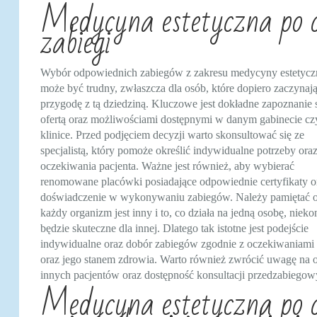
Medycyna estetyczna po c
zabiegi
Wybór odpowiednich zabiegów z zakresu medycyny estetycz
może być trudny, zwłaszcza dla osób, które dopiero zaczynaj
przygodę z tą dziedziną. Kluczowe jest dokładne zapoznanie s
ofertą oraz możliwościami dostępnymi w danym gabinecie cz
klinice. Przed podjęciem decyzji warto skonsultować się ze
specjalistą, który pomoże określić indywidualne potrzeby ora
oczekiwania pacjenta. Ważne jest również, aby wybierać
renomowane placówki posiadające odpowiednie certyfikaty o
doświadczenie w wykonywaniu zabiegów. Należy pamiętać o
każdy organizm jest inny i to, co działa na jedną osobę, nieko
będzie skuteczne dla innej. Dlatego tak istotne jest podejście
indywidualne oraz dobór zabiegów zgodnie z oczekiwaniami 
oraz jego stanem zdrowia. Warto również zwrócić uwagę na o
innych pacjentów oraz dostępność konsultacji przedzabiegow
Medycyna estetyczna po co