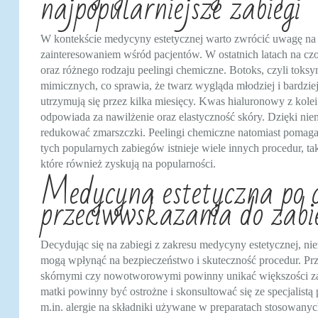
najpopularniejsze zabiegi
W kontekście medycyny estetycznej warto zwrócić uwagę na na
zainteresowaniem wśród pacjentów. W ostatnich latach na czo
oraz różnego rodzaju peelingi chemiczne. Botoks, czyli toks
mimicznych, co sprawia, że twarz wygląda młodziej i bardziej 
utrzymują się przez kilka miesięcy. Kwas hialuronowy z kolei 
odpowiada za nawilżenie oraz elastyczność skóry. Dzięki ni
redukować zmarszczki. Peelingi chemiczne natomiast pomaga
tych popularnych zabiegów istnieje wiele innych procedur, taki
które również zyskują na popularności.
Medycyna estetyczna po co
przeciwwskazania do zabi
Decydując się na zabiegi z zakresu medycyny estetycznej, ni
mogą wpłynąć na bezpieczeństwo i skuteczność procedur. P
skórnymi czy nowotworowymi powinny unikać większości zab
matki powinny być ostrożne i skonsultować się ze specjalistą
m.in. alergie na składniki używane w preparatach stosowanyc