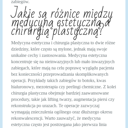
zabiegów.
Jakie są różnice między
medycyną estetyczną a
chirurgią plastyczną?
Medycyna estetyczna i chirurgia plastyczna to dwie różne
dziedziny, które często są mylone, jednak mają swoje
unikalne cechy i zastosowania. Medycyna estetyczna
koncentruje się na nieinwazyjnych lub mało inwazyjnych
zabiegach, które mają na celu poprawę wyglądu pacjenta
bez konieczności przeprowadzania skomplikowanych
operacji. Przykłady takich zabiegów to botoks, kwas
hialuronowy, mezoterapia czy peelingi chemiczne. Z kolei
chirurgia plastyczna obejmuje bardziej zaawansowane
procedury, takie jak lifting twarzy, augmentacja piersi czy
rekonstrukcja po urazach. Te operacje zazwyczaj
wymagają znieczulenia ogólnego oraz dłuższego okresu
rekonwalescencji. Warto zauważyć, że medycyna
estetyczna często jest postrzegana jako pierwsza linia