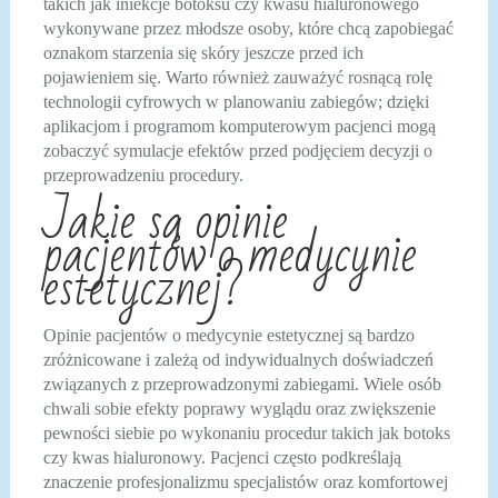
takich jak iniekcje botoksu czy kwasu hialuronowego
wykonywane przez młodsze osoby, które chcą zapobiegać
oznakom starzenia się skóry jeszcze przed ich
pojawieniem się. Warto również zauważyć rosnącą rolę
technologii cyfrowych w planowaniu zabiegów; dzięki
aplikacjom i programom komputerowym pacjenci mogą
zobaczyć symulacje efektów przed podjęciem decyzji o
przeprowadzeniu procedury.
Jakie są opinie
pacjentów o medycynie
estetycznej?
Opinie pacjentów o medycynie estetycznej są bardzo
zróżnicowane i zależą od indywidualnych doświadczeń
związanych z przeprowadzonymi zabiegami. Wiele osób
chwali sobie efekty poprawy wyglądu oraz zwiększenie
pewności siebie po wykonaniu procedur takich jak botoks
czy kwas hialuronowy. Pacjenci często podkreślają
znaczenie profesjonalizmu specjalistów oraz komfortowej