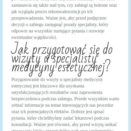
zastanawia się także nad tym, czy zabiegi są bolesne oraz
jak wygląda proces rekonwalescencji po ich
przeprowadzeniu. Ważne jest, aby przed podjęciem
decyzji o zabiegu zasięgnąć porady specjalisty, który
odpowie na wszystkie nurtujące pytania i rozwieje
ewentualne wątpliwości.
Jak przygotować się do
wizyty u specjalisty
medycyny estetycznej?
Przygotowanie do wizyty u specjalisty medycyny
estetycznej jest kluczowe dla uzyskania
satysfakcjonujących rezultatów oraz zapewnienia
bezpieczeństwa podczas zabiegu. Przede wszystkim warto
zebrać informacje na temat interesujących nas procedur
oraz ich potencjalnych efektów. Dobrze jest spisać
pytania, które chcielibyśmy zadać lekarzowi podczas
konsultacji. Ważne jest również, aby przed wizytą unikać
stosowania leków przeciwbólowych oraz suplementów