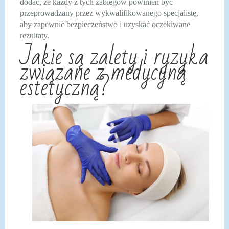
dodać, że każdy z tych zabiegów powinien być
przeprowadzany przez wykwalifikowanego specjalistę,
aby zapewnić bezpieczeństwo i uzyskać oczekiwane
rezultaty.
Jakie są zalety i ryzyka
związane z medycyną
estetyczną?