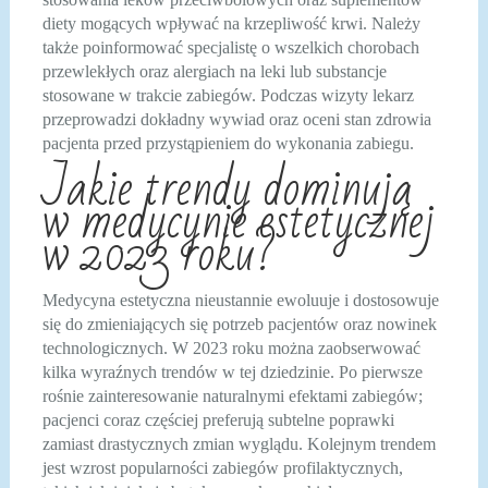
diety mogących wpływać na krzepliwość krwi. Należy
także poinformować specjalistę o wszelkich chorobach
przewlekłych oraz alergiach na leki lub substancje
stosowane w trakcie zabiegów. Podczas wizyty lekarz
przeprowadzi dokładny wywiad oraz oceni stan zdrowia
pacjenta przed przystąpieniem do wykonania zabiegu.
Jakie trendy dominują
w medycynie estetycznej
w 2023 roku?
Medycyna estetyczna nieustannie ewoluuje i dostosowuje
się do zmieniających się potrzeb pacjentów oraz nowinek
technologicznych. W 2023 roku można zaobserwować
kilka wyraźnych trendów w tej dziedzinie. Po pierwsze
rośnie zainteresowanie naturalnymi efektami zabiegów;
pacjenci coraz częściej preferują subtelne poprawki
zamiast drastycznych zmian wyglądu. Kolejnym trendem
jest wzrost popularności zabiegów profilaktycznych,