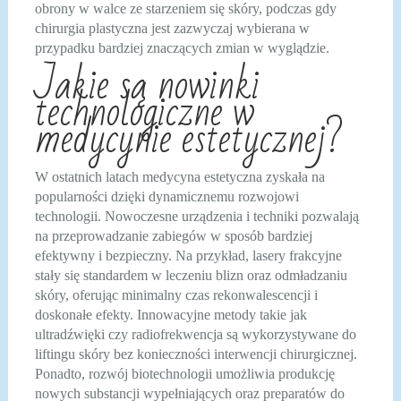
obrony w walce ze starzeniem się skóry, podczas gdy
chirurgia plastyczna jest zazwyczaj wybierana w
przypadku bardziej znaczących zmian w wyglądzie.
Jakie są nowinki
technologiczne w
medycynie estetycznej?
W ostatnich latach medycyna estetyczna zyskała na
popularności dzięki dynamicznemu rozwojowi
technologii. Nowoczesne urządzenia i techniki pozwalają
na przeprowadzanie zabiegów w sposób bardziej
efektywny i bezpieczny. Na przykład, lasery frakcyjne
stały się standardem w leczeniu blizn oraz odmładzaniu
skóry, oferując minimalny czas rekonwalescencji i
doskonałe efekty. Innowacyjne metody takie jak
ultradźwięki czy radiofrekwencja są wykorzystywane do
liftingu skóry bez konieczności interwencji chirurgicznej.
Ponadto, rozwój biotechnologii umożliwia produkcję
nowych substancji wypełniających oraz preparatów do