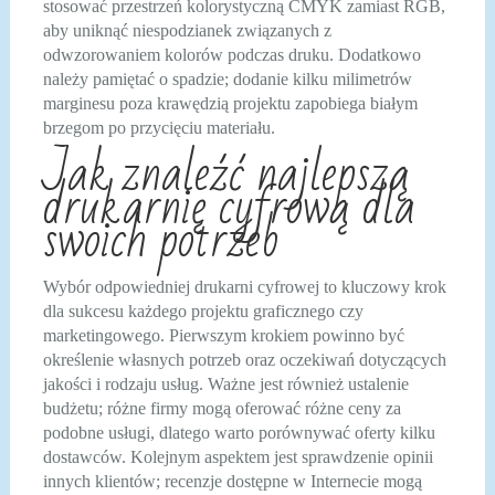
stosować przestrzeń kolorystyczną CMYK zamiast RGB,
aby uniknąć niespodzianek związanych z
odwzorowaniem kolorów podczas druku. Dodatkowo
należy pamiętać o spadzie; dodanie kilku milimetrów
marginesu poza krawędzią projektu zapobiega białym
brzegom po przycięciu materiału.
Jak znaleźć najlepszą
drukarnię cyfrową dla
swoich potrzeb
Wybór odpowiedniej drukarni cyfrowej to kluczowy krok
dla sukcesu każdego projektu graficznego czy
marketingowego. Pierwszym krokiem powinno być
określenie własnych potrzeb oraz oczekiwań dotyczących
jakości i rodzaju usług. Ważne jest również ustalenie
budżetu; różne firmy mogą oferować różne ceny za
podobne usługi, dlatego warto porównywać oferty kilku
dostawców. Kolejnym aspektem jest sprawdzenie opinii
innych klientów; recenzje dostępne w Internecie mogą