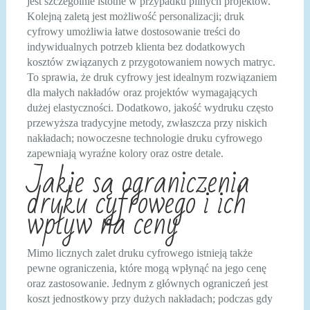
jest szczególnie istotne w przypadku pilnych projektów.
Kolejną zaletą jest możliwość personalizacji; druk
cyfrowy umożliwia łatwe dostosowanie treści do
indywidualnych potrzeb klienta bez dodatkowych
kosztów związanych z przygotowaniem nowych matryc.
To sprawia, że druk cyfrowy jest idealnym rozwiązaniem
dla małych nakładów oraz projektów wymagających
dużej elastyczności. Dodatkowo, jakość wydruku często
przewyższa tradycyjne metody, zwłaszcza przy niskich
nakładach; nowoczesne technologie druku cyfrowego
zapewniają wyraźne kolory oraz ostre detale.
Jakie są ograniczenia
druku cyfrowego i ich
wpływ na ceny
Mimo licznych zalet druku cyfrowego istnieją także
pewne ograniczenia, które mogą wpłynąć na jego cenę
oraz zastosowanie. Jednym z głównych ograniczeń jest
koszt jednostkowy przy dużych nakładach; podczas gdy