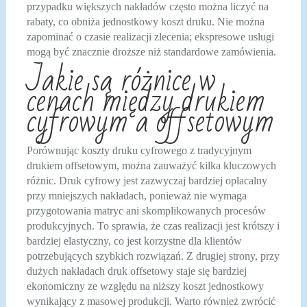
przypadku większych nakładów często można liczyć na
rabaty, co obniża jednostkowy koszt druku. Nie można
zapominać o czasie realizacji zlecenia; ekspresowe usługi
mogą być znacznie droższe niż standardowe zamówienia.
Jakie są różnice w
cenach między drukiem
cyfrowym a offsetowym
Porównując koszty druku cyfrowego z tradycyjnym
drukiem offsetowym, można zauważyć kilka kluczowych
różnic. Druk cyfrowy jest zazwyczaj bardziej opłacalny
przy mniejszych nakładach, ponieważ nie wymaga
przygotowania matryc ani skomplikowanych procesów
produkcyjnych. To sprawia, że czas realizacji jest krótszy i
bardziej elastyczny, co jest korzystne dla klientów
potrzebujących szybkich rozwiązań. Z drugiej strony, przy
dużych nakładach druk offsetowy staje się bardziej
ekonomiczny ze względu na niższy koszt jednostkowy
wynikający z masowej produkcji. Warto również zwrócić