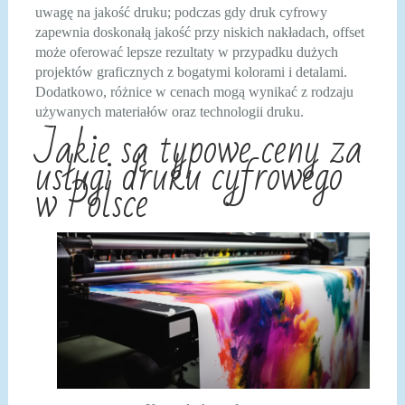
uwagę na jakość druku; podczas gdy druk cyfrowy
zapewnia doskonałą jakość przy niskich nakładach, offset
może oferować lepsze rezultaty w przypadku dużych
projektów graficznych z bogatymi kolorami i detalami.
Dodatkowo, różnice w cenach mogą wynikać z rodzaju
używanych materiałów oraz technologii druku.
Jakie są typowe ceny za
usługi druku cyfrowego
w Polsce