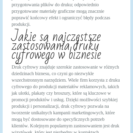
przygotowania plików do druku; odpowiednio
przygotowane materiały graficzne mogą znacznie
poprawić końcowy efekt i ograniczyć błędy podczas
produkcji.
Jakie są najczęstsze
zastosowania druku
cyfrowego w biznesie
Druk cyfrowy znajduje szerokie zastosowanie w różnych
dziedzinach biznesu, co czyni go niezwykle
wszechstronnym narzędziem. Wiele firm korzysta z druku
cyfrowego do produkcji materiałów reklamowych, takich
jak ulotki, plakaty czy broszury, które są kluczowe w
promocji produktów i usług. Dzięki możliwości szybkiej
produkcji i personalizacji, druk cyfrowy pozwala na
tworzenie unikalnych kampanii marketingowych, które
mogą być dostosowane do specyficznych potrzeb
klientów. Kolejnym popularnym zastosowaniem jest druk
wizytówek, który jest niezbędny w kontaktach