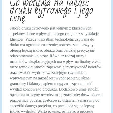
Co wpływa na jakość
druku cyfrowego i jego
cenę
Jakość druku cyfrowego jest jednym z kluczowych
aspektów, które wpływają na jego cenę oraz satysfakcję
klientów. Przede wszystkim technologia używana do
druku ma ogromne znaczenie; nowoczesne maszyny
oferują lepszą jakość obrazu oraz bardziej precyzyjne
odwzorowanie kolorów. Również rodzaj tuszy i
materiałów eksploatacyjnych ma wpływ na finalny efekt;
tusze wysokiej jakości zapewniają intensywność kolorów
oraz trwałość wydruków. Kolejnym czynnikiem
wpływającym na jakość jest wybór papieru; różne
gramatury i faktury papieru mogą znacząco zmienić
wygląd końcowego produktu. Dodatkowo umiejętności
operatora maszyny również mają znaczenie; doświadczeni
pracownicy potrafią dostosować ustawienia maszyny do
specyfiki danego projektu, co przekłada się na lepszą
jakość wydruku. Warto również pamiętać o procesie