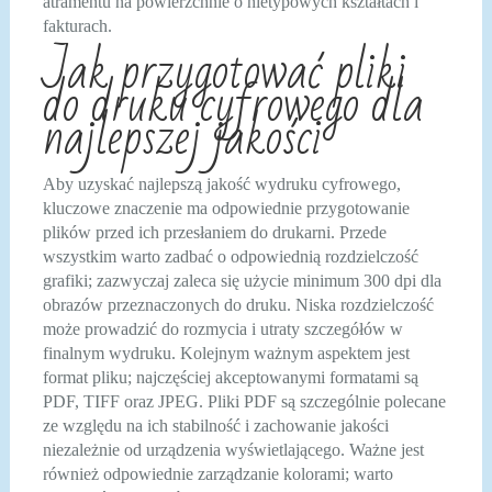
atramentu na powierzchnie o nietypowych kształtach i
fakturach.
Jak przygotować pliki
do druku cyfrowego dla
najlepszej jakości
Aby uzyskać najlepszą jakość wydruku cyfrowego,
kluczowe znaczenie ma odpowiednie przygotowanie
plików przed ich przesłaniem do drukarni. Przede
wszystkim warto zadbać o odpowiednią rozdzielczość
grafiki; zazwyczaj zaleca się użycie minimum 300 dpi dla
obrazów przeznaczonych do druku. Niska rozdzielczość
może prowadzić do rozmycia i utraty szczegółów w
finalnym wydruku. Kolejnym ważnym aspektem jest
format pliku; najczęściej akceptowanymi formatami są
PDF, TIFF oraz JPEG. Pliki PDF są szczególnie polecane
ze względu na ich stabilność i zachowanie jakości
niezależnie od urządzenia wyświetlającego. Ważne jest
również odpowiednie zarządzanie kolorami; warto