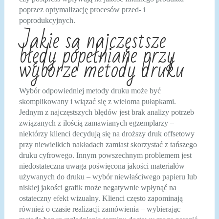
poprzez optymalizację procesów przed- i
poprodukcyjnych.
Jakie są najczęstsze
błędy popełniane przy
wyborze metody druku
Wybór odpowiedniej metody druku może być
skomplikowany i wiązać się z wieloma pułapkami.
Jednym z najczęstszych błędów jest brak analizy potrzeb
związanych z ilością zamawianych egzemplarzy –
niektórzy klienci decydują się na droższy druk offsetowy
przy niewielkich nakładach zamiast skorzystać z tańszego
druku cyfrowego. Innym powszechnym problemem jest
niedostateczna uwaga poświęcona jakości materiałów
używanych do druku – wybór niewłaściwego papieru lub
niskiej jakości grafik może negatywnie wpłynąć na
ostateczny efekt wizualny. Klienci często zapominają
również o czasie realizacji zamówienia – wybierając