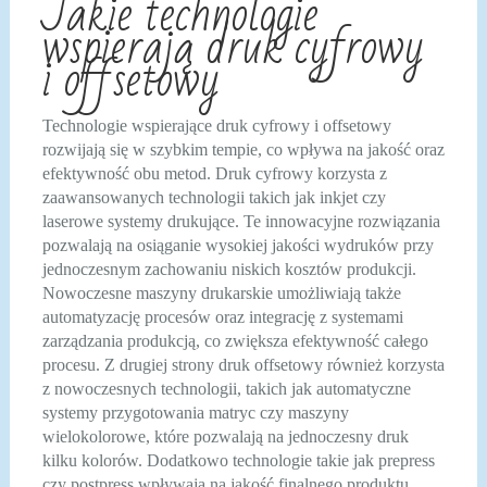
Jakie technologie
wspierają druk cyfrowy
i offsetowy
Technologie wspierające druk cyfrowy i offsetowy
rozwijają się w szybkim tempie, co wpływa na jakość oraz
efektywność obu metod. Druk cyfrowy korzysta z
zaawansowanych technologii takich jak inkjet czy
laserowe systemy drukujące. Te innowacyjne rozwiązania
pozwalają na osiąganie wysokiej jakości wydruków przy
jednoczesnym zachowaniu niskich kosztów produkcji.
Nowoczesne maszyny drukarskie umożliwiają także
automatyzację procesów oraz integrację z systemami
zarządzania produkcją, co zwiększa efektywność całego
procesu. Z drugiej strony druk offsetowy również korzysta
z nowoczesnych technologii, takich jak automatyczne
systemy przygotowania matryc czy maszyny
wielokolorowe, które pozwalają na jednoczesny druk
kilku kolorów. Dodatkowo technologie takie jak prepress
czy postpress wpływają na jakość finalnego produktu