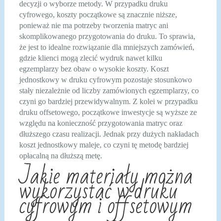
decyzji o wyborze metody. W przypadku druku
cyfrowego, koszty początkowe są znacznie niższe,
ponieważ nie ma potrzeby tworzenia matryc ani
skomplikowanego przygotowania do druku. To sprawia,
że jest to idealne rozwiązanie dla mniejszych zamówień,
gdzie klienci mogą zlecić wydruk nawet kilku
egzemplarzy bez obaw o wysokie koszty. Koszt
jednostkowy w druku cyfrowym pozostaje stosunkowo
stały niezależnie od liczby zamówionych egzemplarzy, co
czyni go bardziej przewidywalnym. Z kolei w przypadku
druku offsetowego, początkowe inwestycje są wyższe ze
względu na konieczność przygotowania matryc oraz
dłuższego czasu realizacji. Jednak przy dużych nakładach
koszt jednostkowy maleje, co czyni tę metodę bardziej
opłacalną na dłuższą metę.
Jakie materiały można
wykorzystać w druku
cyfrowym i offsetowym