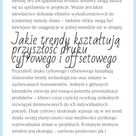
metodę bez uwzględnienia terminu dostawy mogą narazić
się na opóźnienia w projekcie. Ważne jest także
niewłaściwe dobranie efektów wykończeniowych do
konkretnej metody druku – niektóre efekty mogą być
łatwiejsze do osiągnięcia w jednej metodzie niż w drugiej.
Jakie trendy kształtują
przyszłość druku
cyfrowego i offsetowego
Przyszłość druku cyfrowego i offsetowego kształtują
różnorodne trendy technologiczne oraz zmiany w
zachowaniach konsumentów. Jednym z głównych
kierunków rozwoju jest rosnąca potrzeba personalizacji
produktów – klienci coraz częściej oczekują unikalnych
rozwiązań dostosowanych do ich indywidualnych
potrzeb. Druk cyfrowy doskonale wpisuje się w ten trend
dzięki swojej elastyczności oraz możliwości szybkiego
wprowadzania zmian w projektach. Kolejnym istotnym
trendem jest ekologia – zarówno producenci jak i