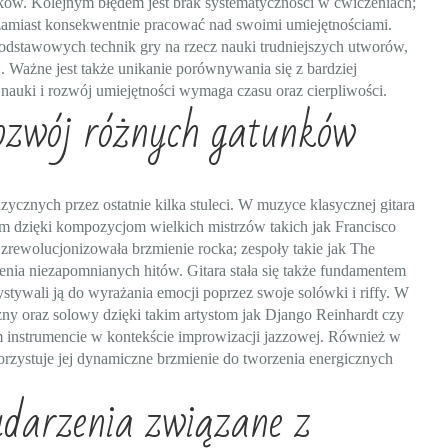
wyków. Kolejnym błędem jest brak systematyczności w ćwiczeniach;
zamiast konsekwentnie pracować nad swoimi umiejętnościami.
odstawowych technik gry na rzecz nauki trudniejszych utworów,
Ważne jest także unikanie porównywania się z bardziej
auki i rozwój umiejętności wymaga czasu oraz cierpliwości.
ozwój różnych gatunków
cznych przez ostatnie kilka stuleci. W muzyce klasycznej gitara
 dzięki kompozycjom wielkich mistrzów takich jak Francisco
zrewolucjonizowała brzmienie rocka; zespoły takie jak The
zenia niezapomnianych hitów. Gitara stała się także fundamentem
stywali ją do wyrażania emocji poprzez swoje solówki i riffy. W
czny oraz solowy dzięki takim artystom jak Django Reinhardt czy
m instrumencie w kontekście improwizacji jazzowej. Również w
orzystuje jej dynamiczne brzmienie do tworzenia energicznych
ydarzenia związane z