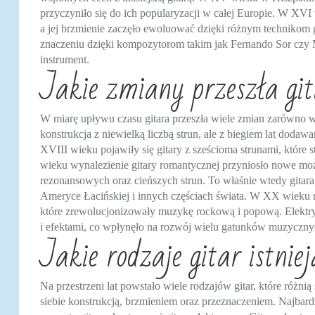
przyczyniło się do ich popularyzacji w całej Europie. W XVI 
a jej brzmienie zaczęło ewoluować dzięki różnym technikom g
znaczeniu dzięki kompozytorom takim jak Fernando Sor czy Ma
instrument.
Jakie zmiany przeszła git
W miarę upływu czasu gitara przeszła wiele zmian zarówno w 
konstrukcja z niewielką liczbą strun, ale z biegiem lat doda
XVIII wieku pojawiły się gitary z sześcioma strunami, które
wieku wynalezienie gitary romantycznej przyniosło nowe mo
rezonansowych oraz cieńszych strun. To właśnie wtedy gitara
Ameryce Łacińskiej i innych częściach świata. W XX wieku r
które zrewolucjonizowały muzykę rockową i popową. Elektr
i efektami, co wpłynęło na rozwój wielu gatunków muzyczny
Jakie rodzaje gitar istniej
Na przestrzeni lat powstało wiele rodzajów gitar, które różnią 
siebie konstrukcją, brzmieniem oraz przeznaczeniem. Najbard