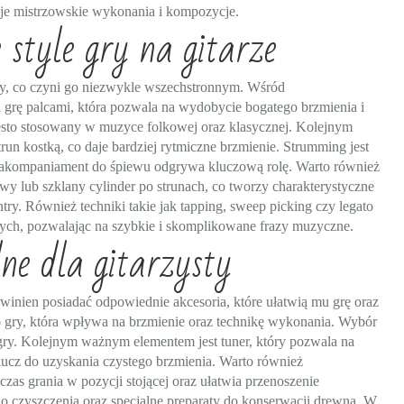
oje mistrzowskie wykonania i kompozycje.
 style gry na gitarze
gry, co czyni go niezwykle wszechstronnym. Wśród
i grę palcami, która pozwala na wydobycie bogatego brzmienia i
ęsto stosowany w muzyce folkowej oraz klasycznej. Kolejnym
run kostką, co daje bardziej rytmiczne brzmienie. Strumming jest
akompaniament do śpiewu odgrywa kluczową rolę. Warto również
y lub szklany cylinder po strunach, co tworzy charakterystyczne
ntry. Również techniki takie jak tapping, sweep picking czy legato
ych, pozwalając na szybkie i skomplikowane frazy muzyczne.
dne dla gitarzysty
winien posiadać odpowiednie akcesoria, które ułatwią mu grę oraz
 gry, która wpływa na brzmienie oraz technikę wykonania. Wybór
 gry. Kolejnym ważnym elementem jest tuner, który pozwala na
 klucz do uzyskania czystego brzmienia. Warto również
zas grania w pozycji stojącej oraz ułatwia przenoszenie
 do czyszczenia oraz specjalne preparaty do konserwacji drewna. W