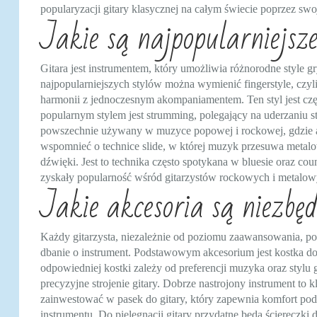
popularyzacji gitary klasycznej na całym świecie poprzez sw
Jakie są najpopularniejsze
Gitara jest instrumentem, który umożliwia różnorodne style 
najpopularniejszych stylów można wymienić fingerstyle, czyl
harmonii z jednoczesnym akompaniamentem. Ten styl jest cz
popularnym stylem jest strumming, polegający na uderzaniu st
powszechnie używany w muzyce popowej i rockowej, gdzie 
wspomnieć o technice slide, w której muzyk przesuwa metalow
dźwięki. Jest to technika często spotykana w bluesie oraz cou
zyskały popularność wśród gitarzystów rockowych i metalow
Jakie akcesoria są niezbę
Każdy gitarzysta, niezależnie od poziomu zaawansowania, po
dbanie o instrument. Podstawowym akcesorium jest kostka do
odpowiedniej kostki zależy od preferencji muzyka oraz stylu
precyzyjne strojenie gitary. Dobrze nastrojony instrument to
zainwestować w pasek do gitary, który zapewnia komfort podc
instrumentu. Do pielęgnacji gitary przydatne będą ściereczki