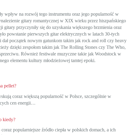
ały wpływ na rozwój tego instrumentu oraz jego popularność w
alezienie gitary romantycznej w XIX wieku przez hiszpańskiego
ji gitary przyczyniły się do uzyskania większego brzmienia oraz
ło powstanie pierwszych gitar elektrycznych w latach 30-tych
i dał początek nowym gatunkom takim jak rock and roll czy heavy
dzieży dzięki zespołom takim jak The Rolling Stones czy The Who,
 sprzeciwu. Również festiwale muzyczne takie jak Woodstock w
alnego elementu kultury młodzieżowej tamtej epoki.
a pellet?
zyskują coraz większą popularność w Polsce, szczególnie w
ących cen energii…
do kiedy?
to coraz popularniejsze źródło ciepła w polskich domach, a ich