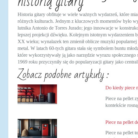
historią gitary
Historia gitary obfituje w wiele ważnych wydarzeń, które mi
różnych kulturach. Jednym z kluczowych momentów było wyn
lutnika Antonio de Torres Jurado; jego innowacje w konstrukc
lepszej projekcji dźwięku. Kolejnym istotnym wydarzeniem by
XX wieku; wynalazek ten zmienił oblicze muzyki popularnej 
metal. W latach 60-tych gitara stała się symbolem buntu mło
które wykorzystywały ją jako narzędzie wyrazu społecznego
1969 roku przyczyniły się do popularyzacji gitary jako centr
Zobacz podobne artykuły :
Do kiedy piece n
Piece na pellet 
kontekście rosn
Piece na pellet 
Piece na pellet 