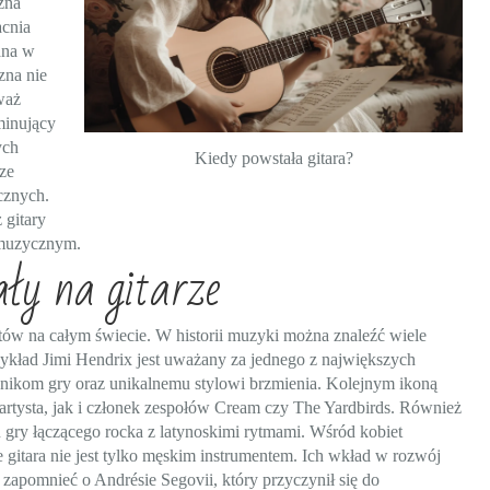
czna
cnia
ana w
zna nie
waż
minujący
ych
Kiedy powstała gitara?
sze
cznych.
 gitary
m muzycznym.
ały na gitarze
tów na całym świecie. W historii muzyki można znaleźć wiele
ykład Jimi Hendrix jest uważany za jednego z największych
nikom gry oraz unikalnemu stylowi brzmienia. Kolejnym ikoną
 artysta, jak i członek zespołów Cream czy The Yardbirds. Również
u gry łączącego rocka z latynoskimi rytmami. Wśród kobiet
e gitara nie jest tylko męskim instrumentem. Ich wkład w rozwój
zapomnieć o Andrésie Segovii, który przyczynił się do