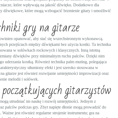
cniacze, które wpływają na jakość dźwięku. Dodatkowo dla
y dźwiękowe, które mogą wzbogacić brzmienie gitary i umożliwić
chniki gry na gitarze
k powinien opanować, aby stać się wszechstronnym wykonawcą.
nnych przejściach między dźwiękami bez użycia kostki. Ta technika
tosowana w solówkach rockowych i klasycznych. Inną istotną
kie zmiany dźwięków przy minimalnym ruchu palców. Dzięki nim
go uderzania kostką. Również technika palm muting, polegająca
arakterystyczny stłumiony efekt i jest szeroko stosowana w
 gitarze jest również rozwijanie umiejętności improwizacji oraz
nie melodii i solówek.
y początkujących gitarzystów
 mogą utrudniać im naukę i rozwój umiejętności. Jednym z
raz palców podczas gry. Zbyt napięte dłonie mogą prowadzić do
 Ważne jest również regularne strojenie instrumentu; gra na