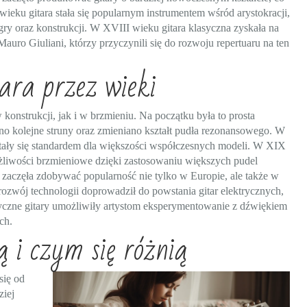
wieku gitara stała się popularnym instrumentem wśród arystokracji,
ry oraz konstrukcji. W XVIII wieku gitara klasyczna zyskała na
uro Giuliani, którzy przyczynili się do rozwoju repertuaru na ten
ara przez wieki
konstrukcji, jak i w brzmieniu. Na początku była to prosta
wano kolejne struny oraz zmieniano kształt pudła rezonansowego. W
 stały się standardem dla większości współczesnych modeli. W XIX
żliwości brzmieniowe dzięki zastosowaniu większych pudel
 zaczęła zdobywać popularność nie tylko w Europie, ale także w
ozwój technologii doprowadził do powstania gitar elektrycznych,
yczne gitary umożliwiły artystom eksperymentowanie z dźwiękiem
ch.
ą i czym się różnią
się od
ziej