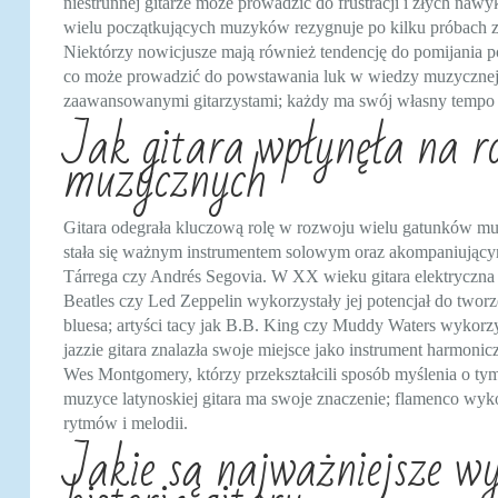
niestrunnej gitarze może prowadzić do frustracji i złych na
wielu początkujących muzyków rezygnuje po kilku próbach 
Niektórzy nowicjusze mają również tendencję do pomijania p
co może prowadzić do powstawania luk w wiedzy muzycznej. 
zaawansowanymi gitarzystami; każdy ma swój własny tempo n
Jak gitara wpłynęła na r
muzycznych
Gitara odegrała kluczową rolę w rozwoju wielu gatunków muzy
stała się ważnym instrumentem solowym oraz akompaniującym
Tárrega czy Andrés Segovia. W XX wieku gitara elektryczna 
Beatles czy Led Zeppelin wykorzystały jej potencjał do twor
bluesa; artyści tacy jak B.B. King czy Muddy Waters wykorzy
jazzie gitara znalazła swoje miejsce jako instrument harmoni
Wes Montgomery, którzy przekształcili sposób myślenia o ty
muzyce latynoskiej gitara ma swoje znaczenie; flamenco wyk
rytmów i melodii.
Jakie są najważniejsze w