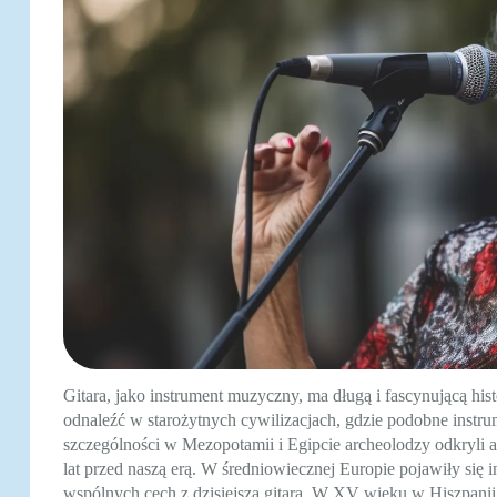
Gitara, jako instrument muzyczny, ma długą i fascynującą his
odnaleźć w starożytnych cywilizacjach, gdzie podobne inst
szczególności w Mezopotamii i Egipcie archeolodzy odkryli a
lat przed naszą erą. W średniowiecznej Europie pojawiły się in
wspólnych cech z dzisiejszą gitarą. W XV wieku w Hiszpanii