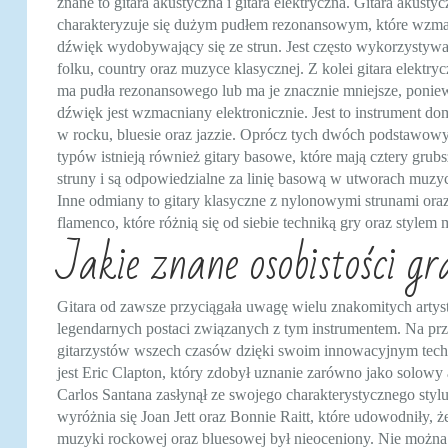
znane to gitara akustyczna i gitara elektryczna. Gitara akusty
charakteryzuje się dużym pudłem rezonansowym, które wzma
dźwięk wydobywający się ze strun. Jest często wykorzystyw
folku, country oraz muzyce klasycznej. Z kolei gitara elektryc
ma pudła rezonansowego lub ma je znacznie mniejsze, ponie
dźwięk jest wzmacniany elektronicznie. Jest to instrument do
w rocku, bluesie oraz jazzie. Oprócz tych dwóch podstawow
typów istnieją również gitary basowe, które mają cztery grub
struny i są odpowiedzialne za linię basową w utworach muzy
Inne odmiany to gitary klasyczne z nylonowymi strunami oraz
flamenco, które różnią się od siebie techniką gry oraz style
Jakie znane osobistości gr
Gitara od zawsze przyciągała uwagę wielu znakomitych artys
legendarnych postaci związanych z tym instrumentem. Na prz
gitarzystów wszech czasów dzięki swoim innowacyjnym tech
jest Eric Clapton, który zdobył uznanie zarówno jako solowy
Carlos Santana zasłynął ze swojego charakterystycznego styl
wyróżnia się Joan Jett oraz Bonnie Raitt, które udowodniły, ż
muzyki rockowej oraz bluesowej był nieoceniony. Nie można 