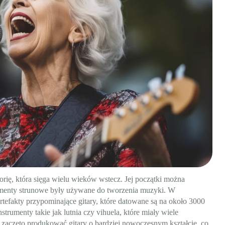
torię, która sięga wielu wieków wstecz. Jej początki można
rumenty strunowe były używane do tworzenia muzyki. W
rtefakty przypominające gitary, które datowane są na około 3000
strumenty takie jak lutnia czy vihuela, które miały wiele
 zaczęto produkować gitary o bardziej nowoczesnym kształcie, co