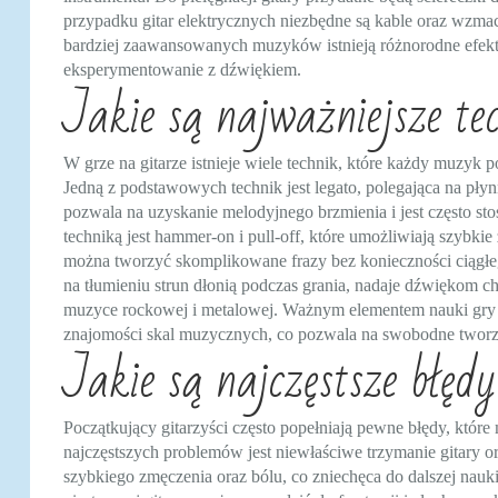
przypadku gitar elektrycznych niezbędne są kable oraz wzma
bardziej zaawansowanych muzyków istnieją różnorodne efekt
eksperymentowanie z dźwiękiem.
Jakie są najważniejsze te
W grze na gitarze istnieje wiele technik, które każdy muzy
Jedną z podstawowych technik jest legato, polegająca na pły
pozwala na uzyskanie melodyjnego brzmienia i jest często s
techniką jest hammer-on i pull-off, które umożliwiają szyb
można tworzyć skomplikowane frazy bez konieczności ciągłe
na tłumieniu strun dłonią podczas grania, nadaje dźwiękom ch
muzyce rockowej i metalowej. Ważnym elementem nauki gry na
znajomości skal muzycznych, co pozwala na swobodne tworze
Jakie są najczęstsze błęd
Początkujący gitarzyści często popełniają pewne błędy, które
najczęstszych problemów jest niewłaściwe trzymanie gitary o
szybkiego zmęczenia oraz bólu, co zniechęca do dalszej nauki.