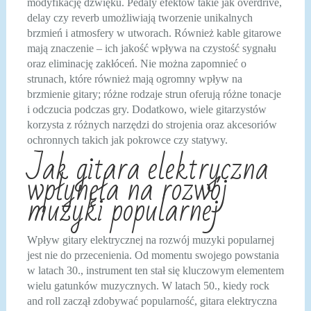
modyfikację dźwięku. Pedaly efektów takie jak overdrive,
delay czy reverb umożliwiają tworzenie unikalnych
brzmień i atmosfery w utworach. Również kable gitarowe
mają znaczenie – ich jakość wpływa na czystość sygnału
oraz eliminację zakłóceń. Nie można zapomnieć o
strunach, które również mają ogromny wpływ na
brzmienie gitary; różne rodzaje strun oferują różne tonacje
i odczucia podczas gry. Dodatkowo, wiele gitarzystów
korzysta z różnych narzędzi do strojenia oraz akcesoriów
ochronnych takich jak pokrowce czy statywy.
Jak gitara elektryczna
wpłynęła na rozwój
muzyki popularnej
Wpływ gitary elektrycznej na rozwój muzyki popularnej
jest nie do przecenienia. Od momentu swojego powstania
w latach 30., instrument ten stał się kluczowym elementem
wielu gatunków muzycznych. W latach 50., kiedy rock
and roll zaczął zdobywać popularność, gitara elektryczna