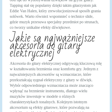
Tapping stał się popularny dzięki takim gitarzystom jak
Eddie Van Halen, który zrewolucjonizował sposób grania
solówek. Warto również wspomnieć o technice slide,
gdzie muzyk przesuwa specjalny przedmiot po strunach,
co tworzy unikalne efekty dźwiękowe.
Jakie są najważniejsze
akcesoria do gitary
elektrycznej
Akcesoria do gitary elektrycznej odgrywają kluczową rolę
w kształtowaniu brzmienia oraz komfortu gry. Jednym z
najważniejszych akcesoriów są wzmacniacze, które
przekształcają sygnał elektryczny z gitary w dźwięk.
Wybór odpowiedniego wzmacniacza może znacząco
wpłynąć na brzmienie instrumentu, dlatego wielu
muzyków inwestuje w modele o różnych
charakterystykach tonalnych. Kolejnym istotnym
akcesorium są efekty gitarowe, które pozwalają na