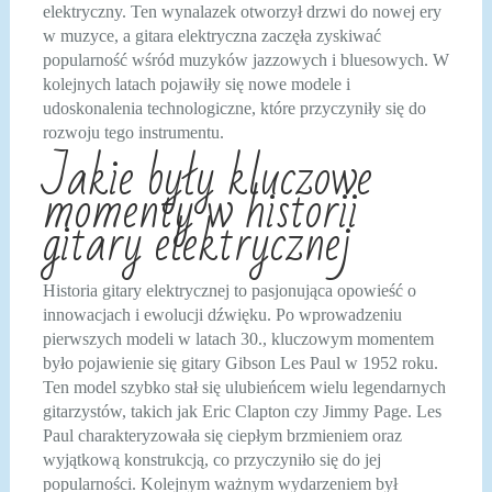
elektryczny. Ten wynalazek otworzył drzwi do nowej ery
w muzyce, a gitara elektryczna zaczęła zyskiwać
popularność wśród muzyków jazzowych i bluesowych. W
kolejnych latach pojawiły się nowe modele i
udoskonalenia technologiczne, które przyczyniły się do
rozwoju tego instrumentu.
Jakie były kluczowe
momenty w historii
gitary elektrycznej
Historia gitary elektrycznej to pasjonująca opowieść o
innowacjach i ewolucji dźwięku. Po wprowadzeniu
pierwszych modeli w latach 30., kluczowym momentem
było pojawienie się gitary Gibson Les Paul w 1952 roku.
Ten model szybko stał się ulubieńcem wielu legendarnych
gitarzystów, takich jak Eric Clapton czy Jimmy Page. Les
Paul charakteryzowała się ciepłym brzmieniem oraz
wyjątkową konstrukcją, co przyczyniło się do jej
popularności. Kolejnym ważnym wydarzeniem był