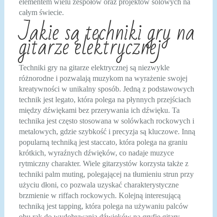
elementem wielu zespołów oraz projektów solowych na
całym świecie.
Jakie są techniki gry na
gitarze elektrycznej
Techniki gry na gitarze elektrycznej są niezwykle
różnorodne i pozwalają muzykom na wyrażenie swojej
kreatywności w unikalny sposób. Jedną z podstawowych
technik jest legato, która polega na płynnych przejściach
między dźwiękami bez przerywania ich dźwięku. Ta
technika jest często stosowana w solówkach rockowych i
metalowych, gdzie szybkość i precyzja są kluczowe. Inną
popularną techniką jest staccato, która polega na graniu
krótkich, wyraźnych dźwięków, co nadaje muzyce
rytmiczny charakter. Wiele gitarzystów korzysta także z
techniki palm muting, polegającej na tłumieniu strun przy
użyciu dłoni, co pozwala uzyskać charakterystyczne
brzmienie w riffach rockowych. Kolejną interesującą
techniką jest tapping, która polega na używaniu palców
obu rąk do wydobywania dźwięków na gryfie gitary.