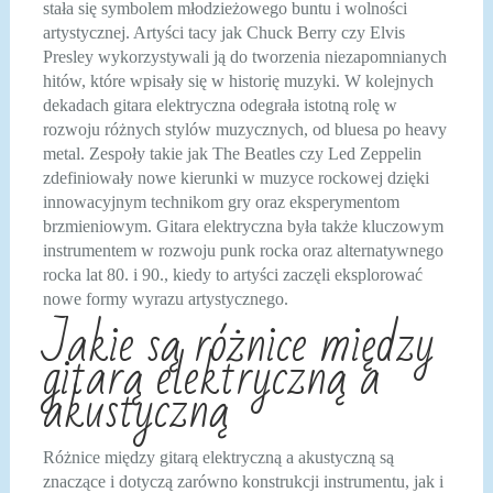
stała się symbolem młodzieżowego buntu i wolności
artystycznej. Artyści tacy jak Chuck Berry czy Elvis
Presley wykorzystywali ją do tworzenia niezapomnianych
hitów, które wpisały się w historię muzyki. W kolejnych
dekadach gitara elektryczna odegrała istotną rolę w
rozwoju różnych stylów muzycznych, od bluesa po heavy
metal. Zespoły takie jak The Beatles czy Led Zeppelin
zdefiniowały nowe kierunki w muzyce rockowej dzięki
innowacyjnym technikom gry oraz eksperymentom
brzmieniowym. Gitara elektryczna była także kluczowym
instrumentem w rozwoju punk rocka oraz alternatywnego
rocka lat 80. i 90., kiedy to artyści zaczęli eksplorować
nowe formy wyrazu artystycznego.
Jakie są różnice między
gitarą elektryczną a
akustyczną
Różnice między gitarą elektryczną a akustyczną są
znaczące i dotyczą zarówno konstrukcji instrumentu, jak i