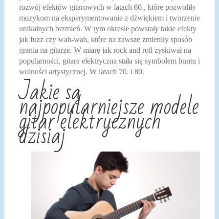
rozwój efektów gitarowych w latach 60., które pozwoliły
muzykom na eksperymentowanie z dźwiękiem i tworzenie
unikalnych brzmień. W tym okresie powstały takie efekty
jak fuzz czy wah-wah, które na zawsze zmieniły sposób
grania na gitarze. W miarę jak rock and roll zyskiwał na
popularności, gitara elektryczna stała się symbolem buntu i
wolności artystycznej. W latach 70. i 80.
Jakie są
najpopularniejsze modele
gitar elektrycznych
dzisiaj