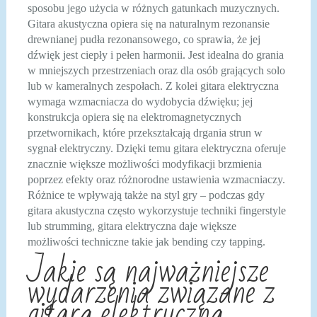
sposobu jego użycia w różnych gatunkach muzycznych.
Gitara akustyczna opiera się na naturalnym rezonansie
drewnianej pudła rezonansowego, co sprawia, że jej
dźwięk jest ciepły i pełen harmonii. Jest idealna do grania
w mniejszych przestrzeniach oraz dla osób grających solo
lub w kameralnych zespołach. Z kolei gitara elektryczna
wymaga wzmacniacza do wydobycia dźwięku; jej
konstrukcja opiera się na elektromagnetycznych
przetwornikach, które przekształcają drgania strun w
sygnał elektryczny. Dzięki temu gitara elektryczna oferuje
znacznie większe możliwości modyfikacji brzmienia
poprzez efekty oraz różnorodne ustawienia wzmacniaczy.
Różnice te wpływają także na styl gry – podczas gdy
gitara akustyczna często wykorzystuje techniki fingerstyle
lub strumming, gitara elektryczna daje większe
możliwości techniczne takie jak bending czy tapping.
Jakie są najważniejsze
wydarzenia związane z
gitarą elektryczną