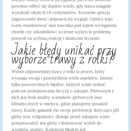
powinno odbyć się dopiero wtedy, gdy trawa osiągnie
wysokość około 8-10 centymetrów. Koszenie sprzyja
zagęszczaniu darni i poprawia jej wygląd. Oprócz tego
warto monitorować stan trawnika pod kątem wystąpienia
chorób czy szkodników; wczesne wykrycie problemu
pozwoli na szybszą reakcję i skuteczne leczenie.
Jakie błędy unikać przy
wyborze trawy z rolki?
Wybór odpowiedniej trawy z rolki to proces, który
wymaga uwagi i przemyślenia wielu aspektów. Istnieje
kilka powszechnych błędów, których warto unikać
podczas podejmowania decyzji o zakupie. Pierwszym z
nich jest brak analizy warunków glebowych oraz
klimatycznych w miejscu, gdzie planujemy posadzić
trawę. Każdy gatunek ma swoje preferencje dotyczące pH
gleby oraz wilgotności, dlatego przed zakupem warto
przeprowadzić test gleby i dostosować wybór do
wyników analizy. Kolejnym błędem jest