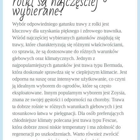
rolki są najczęściej
wybierane?
Wybór odpowiedniego gatunku trawy z rolki jest
kluczowy dla uzyskania pięknego i zdrowego trawnika.
Wśród najczęściej wybieranych gatunków znajdują się
trawy, które charakteryzują się różnymi właściwościami,
co sprawia, że są dostosowane do różnych warunków
glebowych oraz klimatycznych. Jednym z
najpopularniejszych gatunków jest trawa typu Bermuda,
która doskonale sprawdza się w cieplejszym klimacie. Jest
odporna na suszę oraz intensywne użytkowanie, co czyni
ją idealnym wyborem do ogrodów, które są często
eksploatowane. Innym popularnym wyborem jest Zoysia,
znana ze swojej gęstości i odporności na choroby. Trawa
ta dobrze rośnie w różnych warunkach glebowych i jest
stosunkowo łatwa w pielęgnacji. Dla osób preferujących
chłodniejsze klimaty polecana jest trawa typu Fescue,
która dobrze znosi niskie temperatury i ma zdolność do
regeneracji po uszkodzeniach. Warto również zwrócić