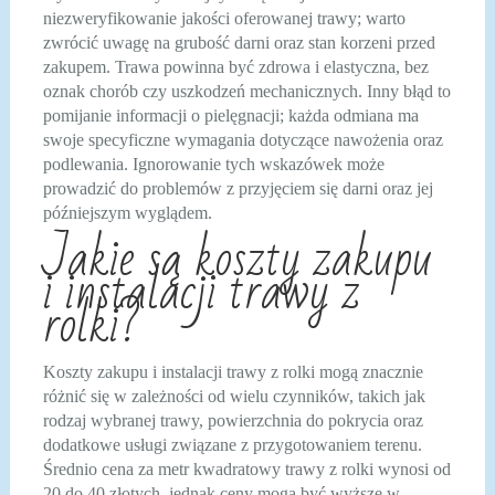
niezweryfikowanie jakości oferowanej trawy; warto
zwrócić uwagę na grubość darni oraz stan korzeni przed
zakupem. Trawa powinna być zdrowa i elastyczna, bez
oznak chorób czy uszkodzeń mechanicznych. Inny błąd to
pomijanie informacji o pielęgnacji; każda odmiana ma
swoje specyficzne wymagania dotyczące nawożenia oraz
podlewania. Ignorowanie tych wskazówek może
prowadzić do problemów z przyjęciem się darni oraz jej
późniejszym wyglądem.
Jakie są koszty zakupu
i instalacji trawy z
rolki?
Koszty zakupu i instalacji trawy z rolki mogą znacznie
różnić się w zależności od wielu czynników, takich jak
rodzaj wybranej trawy, powierzchnia do pokrycia oraz
dodatkowe usługi związane z przygotowaniem terenu.
Średnio cena za metr kwadratowy trawy z rolki wynosi od
20 do 40 złotych, jednak ceny mogą być wyższe w