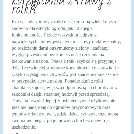
korzystania z trawy z
rolki?
Korzystanie z trawy z rolki niesie ze sobą wiele korzyści
zarówno dla estetyki ogrodu, jak i dla jego
funkcjonalności. Przede wszystkim jednym z
największych atutów jest natychmiastowy efekt wizualny;
po rozłożeniu darni otrzymujemy zielony i zadbany
wygląd przestrzeni bez konieczności czekania na
kiełkowanie nasion. Trawa z rolki szybko się przyjmuje
dzięki rozwiniętej strukturze korzeniowej, co sprawia, że
ryzyko wystąpienia chwastów jest znacznie mniejsze niż
w przypadku siewu nasion. Ponadto darń z rolki
charakteryzuje się większą odpornością na choroby oraz
szkodniki dzięki starannej hodowli przed sprzedażą.
Trawa ta również lepiej znosi intensywne użytkowanie;
idealnie nadaje się do ogrodów przydomowych oraz
terenów rekreacyjnych, gdzie dzieci czy zwierzęta mogą
swobodnie biegać po jej powierzchni bez obaw o jej
uszkodzenie.