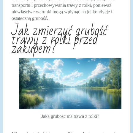
transportu i przechowywania trawy z rolki, ponieważ
niewłaściwe warunki mogą wpłynąć na jej kondycję i
ostateczną grubość.
Jak zmierzyć grubość
trawy z rolki przed
zakupem?
Jaka grubosc ma trawa z rolki?