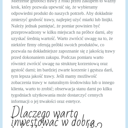
Mierzenie grubości trawy z rolki przed zakupem to ważny
krok, który pozwala upewnić się, że wybieramy
odpowiedni produkt do naszych potrzeb. Aby dokładnie
zmierzyć grubość trawy, najlepiej użyć miarki lub linijki.
Należy jednak pamiętać, że pomiar powinien być
przeprowadzony w kilku miejscach na próbce darni, aby
uzyskać średnią wartość. Warto zwrócić uwagę na to, że
niektóre firmy oferują próbki swoich produktów, co
pozwala na dokładniejsze zapoznanie się z jakością trawy
przed dokonaniem zakupu. Podczas pomiaru warto
również zwrócić uwagę na strukturę korzeniową oraz
gęstość darni; im bardziej zwarte korzenie i gęstsza darń,
tym lepsza jakość trawy. Jeśli mamy możliwość
zobaczenia trawy w naturalnym środowisku lub u innego
klienta, warto to zrobić; obserwacja stanu darni po kilku
tygodniach użytkowania może dostarczyć cennych
informacji o jej trwałości oraz estetyce.
Dlaczego warto
inwestować w dobrą