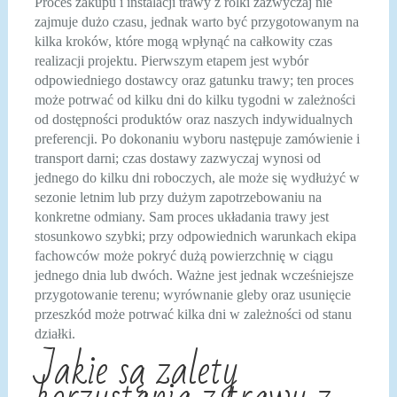
Proces zakupu i instalacji trawy z rolki zazwyczaj nie
zajmuje dużo czasu, jednak warto być przygotowanym na
kilka kroków, które mogą wpłynąć na całkowity czas
realizacji projektu. Pierwszym etapem jest wybór
odpowiedniego dostawcy oraz gatunku trawy; ten proces
może potrwać od kilku dni do kilku tygodni w zależności
od dostępności produktów oraz naszych indywidualnych
preferencji. Po dokonaniu wyboru następuje zamówienie i
transport darni; czas dostawy zazwyczaj wynosi od
jednego do kilku dni roboczych, ale może się wydłużyć w
sezonie letnim lub przy dużym zapotrzebowaniu na
konkretne odmiany. Sam proces układania trawy jest
stosunkowo szybki; przy odpowiednich warunkach ekipa
fachowców może pokryć dużą powierzchnię w ciągu
jednego dnia lub dwóch. Ważne jest jednak wcześniejsze
przygotowanie terenu; wyrównanie gleby oraz usunięcie
przeszkód może potrwać kilka dni w zależności od stanu
działki.
Jakie są zalety