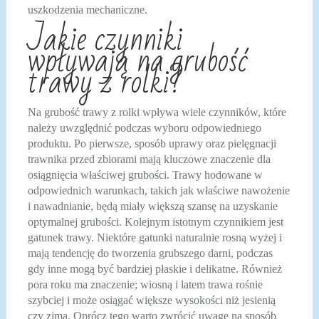
uszkodzenia mechaniczne.
Jakie czynniki
wpływają na grubość
trawy z rolki?
Na grubość trawy z rolki wpływa wiele czynników, które
należy uwzględnić podczas wyboru odpowiedniego
produktu. Po pierwsze, sposób uprawy oraz pielęgnacji
trawnika przed zbiorami mają kluczowe znaczenie dla
osiągnięcia właściwej grubości. Trawy hodowane w
odpowiednich warunkach, takich jak właściwe nawożenie
i nawadnianie, będą miały większą szansę na uzyskanie
optymalnej grubości. Kolejnym istotnym czynnikiem jest
gatunek trawy. Niektóre gatunki naturalnie rosną wyżej i
mają tendencję do tworzenia grubszego darni, podczas
gdy inne mogą być bardziej płaskie i delikatne. Również
pora roku ma znaczenie; wiosną i latem trawa rośnie
szybciej i może osiągać większe wysokości niż jesienią
czy zimą. Oprócz tego warto zwrócić uwagę na sposób