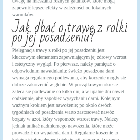
uwagę na mieszanki różnych gatunków, które mogą
zapewnić lepsze efekty w zależności od lokalnych
warunków.
Jak dbać o trawę z rolki
po jej posadzeniu?
Pielęgnacja trawy z rolki po jej posadzeniu jest
kluczowym elementem zapewniającym jej zdrowy wzrost
i estetyczny wygląd. Po pierwsze, należy pamiętać o
odpowiednim nawadnianiu; świeżo posadzona darń
wymaga regularnego podlewania, aby korzenie mogły się
dobrze zakorzenić w glebie. W początkowym okresie
zaleca się podlewanie co kilka dni, a w upalne dni nawet
codziennie, aby zapobiec wysychaniu darni. Kolejnym
ważnym krokiem jest nawożenie; po około dwóch
tygodniach od posadzenia warto zastosować nawóz
bogaty w azot, który wspomoże wzrost trawy. Należy
jednak unikać nadmiernego nawożenia, które może
prowadzić do wypalenia darni. Regularne koszenie to
kolejny istotny element pielęgnacji; pierwsze koszenie