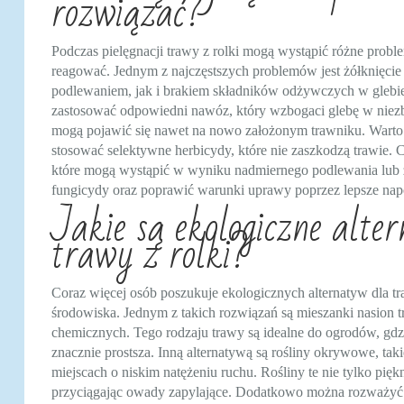
rozwiązać?
Podczas pielęgnacji trawy z rolki mogą wystąpić różne proble
reagować. Jednym z najczęstszych problemów jest żółknięc
podlewaniem, jak i brakiem składników odżywczych w glebie
zastosować odpowiedni nawóz, który wzbogaci glebę w niez
mogą pojawić się nawet na nowo założonym trawniku. Warto r
stosować selektywne herbicydy, które nie zaszkodzą trawie
które mogą wystąpić w wyniku nadmiernego podlewania lub z
fungicydy oraz poprawić warunki uprawy poprzez lepsze napo
Jakie są ekologiczne alte
trawy z rolki?
Coraz więcej osób poszukuje ekologicznych alternatyw dla trad
środowiska. Jednym z takich rozwiązań są mieszanki nasion
chemicznych. Tego rodzaju trawy są idealne do ogrodów, gdzi
znacznie prostsza. Inną alternatywą są rośliny okrywowe, tak
miejscach o niskim natężeniu ruchu. Rośliny te nie tylko pię
przyciągając owady zapylające. Dodatkowo można rozważyć z