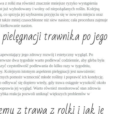
a z rolki ma również znacznie mniejsze ryzyko wystąpienia
t już wyhodowany i wolny od niepożądanych roślin. Kolejną
iową, co sprzyja jej szybszemu przyjęciu się w nowym miejscu oraz
t także mniej czasochłonne niż siew nasion; cała procedura zajmuje
 kiełkowanie nasion.
 pielęgnacji trawnika po jego
zapewniający jego zdrowy rozwój i estetyczny wygląd. Po
erwsze dwa tygodnie warto podlewać codziennie, aby gleba była
jszyć częstotliwość podlewania do kilku razy w tygodniu,
. Kolejnym istotnym aspektem pielęgnacji jest nawożenie;
nych pomoże wzmocnić młode rośliny i poprawić ich kondycję.
o odbywać się dopiero wtedy, gdy trawa osiągnie wysokość około
 poprawia jej wygląd. Warto również monitorować stan zdrowia
zybka reakcja pozwoli uniknąć większych problemów w
emy z trawą z rolki i jak je