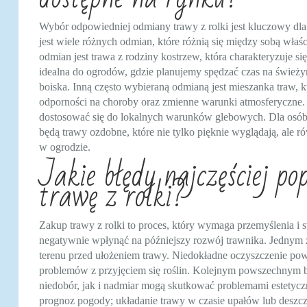
Wybór odpowiedniej odmiany trawy z rolki jest kluczowy dl
jest wiele różnych odmian, które różnią się między sobą wła
odmian jest trawa z rodziny kostrzew, która charakteryzuje s
idealna do ogrodów, gdzie planujemy spędzać czas na świeżym
boiska. Inną często wybieraną odmianą jest mieszanka traw, k
odporności na choroby oraz zmienne warunki atmosferyczne. T
dostosować się do lokalnych warunków glebowych. Dla osó
będą trawy ozdobne, które nie tylko pięknie wyglądają, ale 
w ogrodzie.
Jakie błędy najczęściej po
trawę z rolki?
Zakup trawy z rolki to proces, który wymaga przemyślenia i s
negatywnie wpłynąć na późniejszy rozwój trawnika. Jednym 
terenu przed ułożeniem trawy. Niedokładne oczyszczenie pow
problemów z przyjęciem się roślin. Kolejnym powszechnym bł
niedobór, jak i nadmiar mogą skutkować problemami estetycz
prognoz pogody; układanie trawy w czasie upałów lub deszczu 