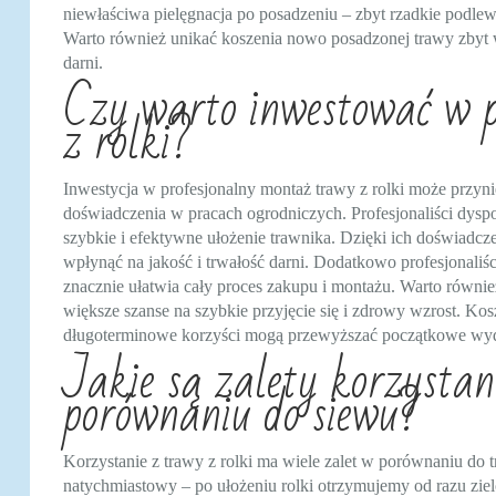
niewłaściwa pielęgnacja po posadzeniu – zbyt rzadkie podlew
Warto również unikać koszenia nowo posadzonej trawy zbyt 
darni.
Czy warto inwestować w 
z rolki?
Inwestycja w profesjonalny montaż trawy z rolki może przynie
doświadczenia w pracach ogrodniczych. Profesjonaliści dys
szybkie i efektywne ułożenie trawnika. Dzięki ich doświad
wpłynąć na jakość i trwałość darni. Dodatkowo profesjonaliśc
znacznie ułatwia cały proces zakupu i montażu. Warto równie
większe szanse na szybkie przyjęcie się i zdrowy wzrost. Kos
długoterminowe korzyści mogą przewyższać początkowe wyd
Jakie są zalety korzystan
porównaniu do siewu?
Korzystanie z trawy z rolki ma wiele zalet w porównaniu do 
natychmiastowy – po ułożeniu rolki otrzymujemy od razu zie