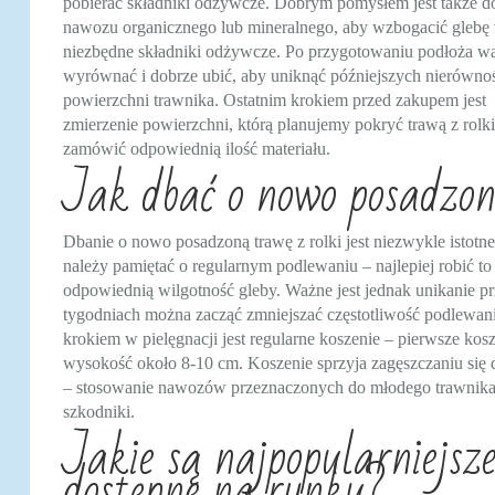
pobierać składniki odżywcze. Dobrym pomysłem jest także d
nawozu organicznego lub mineralnego, aby wzbogacić glebę
niezbędne składniki odżywcze. Po przygotowaniu podłoża wa
wyrównać i dobrze ubić, aby uniknąć późniejszych nierównoś
powierzchni trawnika. Ostatnim krokiem przed zakupem jest
zmierzenie powierzchni, którą planujemy pokryć trawą z rolki
zamówić odpowiednią ilość materiału.
Jak dbać o nowo posadzon
Dbanie o nowo posadzoną trawę z rolki jest niezwykle istotn
należy pamiętać o regularnym podlewaniu – najlepiej robić t
odpowiednią wilgotność gleby. Ważne jest jednak unikanie pr
tygodniach można zacząć zmniejszać częstotliwość podlewani
krokiem w pielęgnacji jest regularne koszenie – pierwsze ko
wysokość około 8-10 cm. Koszenie sprzyja zagęszczaniu się 
– stosowanie nawozów przeznaczonych do młodego trawnika 
szkodniki.
Jakie są najpopularniejsz
dostępne na rynku?