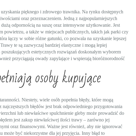
a uzyskania pięknego i zdrowego trawnika. Na rynku dostępnych
ściwościami oraz przeznaczeniem. Jedną z najpopularniejszych
ię dużą odpornością na suszę oraz intensywne użytkowanie. Jest
 powietrzu, a także w miejscach publicznych, takich jak parki czy
tóra łączy w sobie różne gatunki, co pozwala na uzyskanie lepszej
rawy te są zazwyczaj bardziej elastyczne i mogą lepiej
b poszukujących estetycznych rozwiązań doskonałym wyborem
również przyciągają owady zapylające i wspierają bioróżnorodność
pełniają osoby kupujące
taranności. Niestety, wiele osób popełnia błędy, które mogą
z najczęstszych błędów jest brak odpowiedniego przygotowania
ierzchni lub niewłaściwe spulchnienie gleby może prowadzić do
ędem jest zakup niewłaściwej ilości trawy – zarówno jej
nymi oraz finansowymi. Ważne jest również, aby nie ignorować
może być niekorzystne dla jej przyjęcia. Inny błąd to