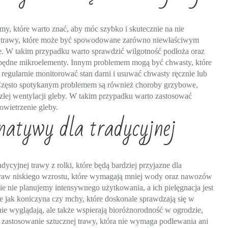
my, które warto znać, aby móc szybko i skutecznie na nie
ie trawy, które może być spowodowane zarówno niewłaściwym
. W takim przypadku warto sprawdzić wilgotność podłoża oraz
będne mikroelementy. Innym problemem mogą być chwasty, które
egularnie monitorować stan darni i usuwać chwasty ręcznie lub
. Często spotykanym problemem są również choroby grzybowe,
łej wentylacji gleby. W takim przypadku warto zastosować
wietrzenie gleby.
rnatywy dla tradycyjnej
ycyjnej trawy z rolki, które będą bardziej przyjazne dla
 traw niskiego wzrostu, które wymagają mniej wody oraz nawozów
e nie planujemy intensywnego użytkowania, a ich pielęgnacja jest
ie jak koniczyna czy mchy, które doskonale sprawdzają się w
knie wyglądają, ale także wspierają bioróżnorodność w ogrodzie,
astosowanie sztucznej trawy, która nie wymaga podlewania ani