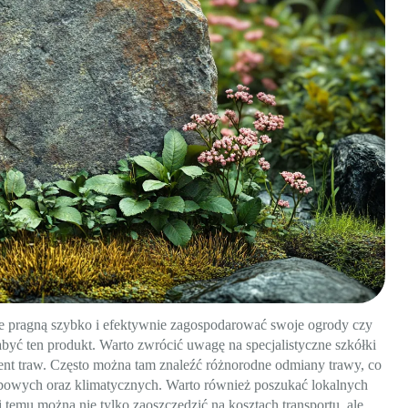
óre pragną szybko i efektywnie zagospodarować swoje ogrody czy
nabyć ten produkt. Warto zwrócić uwagę na specjalistyczne szkółki
yment traw. Często można tam znaleźć różnorodne odmiany trawy, co
bowych oraz klimatycznych. Warto również poszukać lokalnych
i temu można nie tylko zaoszczędzić na kosztach transportu, ale