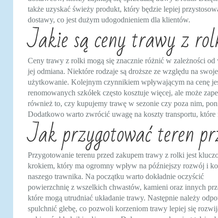
także uzyskać świeży produkt, który będzie lepiej przystoso
dostawy, co jest dużym udogodnieniem dla klientów.
Jakie są ceny trawy z rolk
Ceny trawy z rolki mogą się znacznie różnić w zależności od 
jej odmiana. Niektóre rodzaje są droższe ze względu na swoje
użytkowanie. Kolejnym czynnikiem wpływającym na cenę jest
renomowanych szkółek często kosztuje więcej, ale może zapew
również to, czy kupujemy trawę w sezonie czy poza nim, p
Dodatkowo warto zwrócić uwagę na koszty transportu, które
Jak przygotować teren pr
Przygotowanie terenu przed zakupem trawy z rolki jest klu
krokiem, który ma ogromny wpływ na późniejszy rozwój i k
naszego trawnika. Na początku warto dokładnie oczyścić
powierzchnię z wszelkich chwastów, kamieni oraz innych prz
które mogą utrudniać układanie trawy. Następnie należy odp
spulchnić glebę, co pozwoli korzeniom trawy lepiej się rozwij