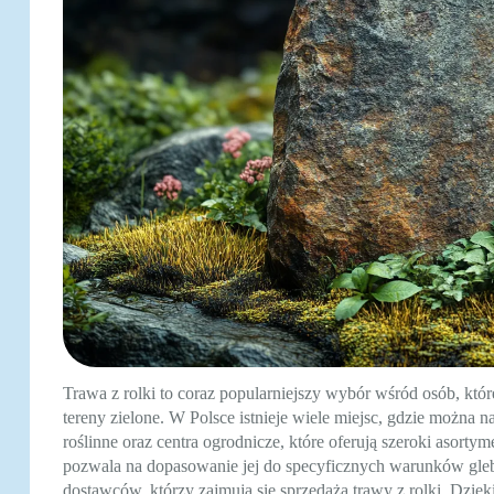
Trawa z rolki to coraz popularniejszy wybór wśród osób, kt
tereny zielone. W Polsce istnieje wiele miejsc, gdzie można 
roślinne oraz centra ogrodnicze, które oferują szeroki asort
pozwala na dopasowanie jej do specyficznych warunków gle
dostawców, którzy zajmują się sprzedażą trawy z rolki. Dzięk