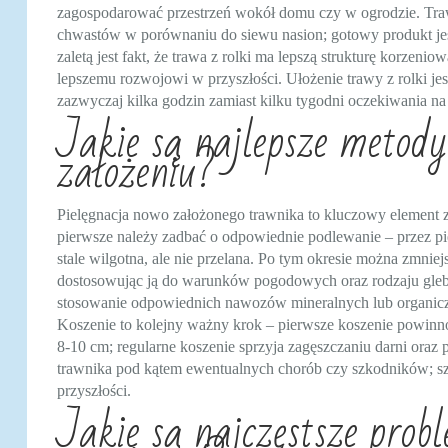
zagospodarować przestrzeń wokół domu czy w ogrodzie. Traw
chwastów w porównaniu do siewu nasion; gotowy produkt jes
zaletą jest fakt, że trawa z rolki ma lepszą strukturę korzen
lepszemu rozwojowi w przyszłości. Ułożenie trawy z rolki jes
zazwyczaj kilka godzin zamiast kilku tygodni oczekiwania na
Jakie są najlepsze metody
założeniu?
Pielęgnacja nowo założonego trawnika to kluczowy element 
pierwsze należy zadbać o odpowiednie podlewanie – przez pi
stale wilgotna, ale nie przelana. Po tym okresie można zmnie
dostosowując ją do warunków pogodowych oraz rodzaju gleby
stosowanie odpowiednich nawozów mineralnych lub organicz
Koszenie to kolejny ważny krok – pierwsze koszenie powinn
8-10 cm; regularne koszenie sprzyja zagęszczaniu darni oraz
trawnika pod kątem ewentualnych chorób czy szkodników; s
przyszłości.
Jakie są najczęstsze probl