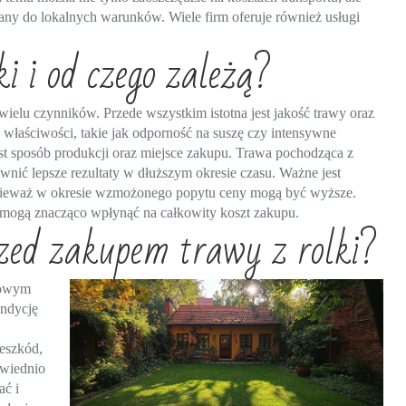
wany do lokalnych warunków. Wiele firm oferuje również usługi
i i od czego zależą?
wielu czynników. Przede wszystkim istotna jest jakość trawy oraz
 właściwości, takie jak odporność na suszę czy intensywne
 sposób produkcji oraz miejsce zakupu. Trawa pochodząca z
nić lepsze rezultaty w dłuższym okresie czasu. Ważne jest
onieważ w okresie wzmożonego popytu ceny mogą być wyższe.
 mogą znacząco wpłynąć na całkowity koszt zakupu.
zed zakupem trawy z rolki?
czowym
ondycję
eszkód,
owiednio
ać i