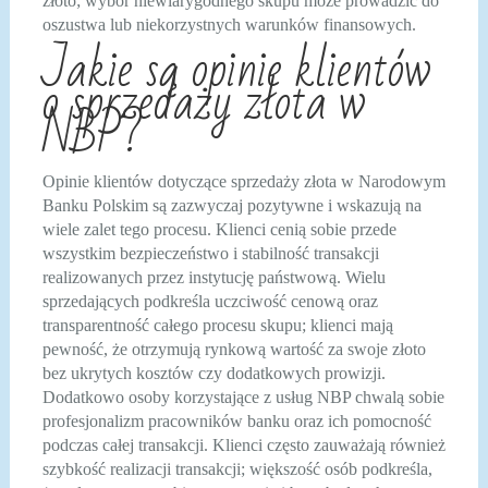
złoto; wybór niewiarygodnego skupu może prowadzić do
oszustwa lub niekorzystnych warunków finansowych.
Jakie są opinie klientów
o sprzedaży złota w
NBP?
Opinie klientów dotyczące sprzedaży złota w Narodowym
Banku Polskim są zazwyczaj pozytywne i wskazują na
wiele zalet tego procesu. Klienci cenią sobie przede
wszystkim bezpieczeństwo i stabilność transakcji
realizowanych przez instytucję państwową. Wielu
sprzedających podkreśla uczciwość cenową oraz
transparentność całego procesu skupu; klienci mają
pewność, że otrzymują rynkową wartość za swoje złoto
bez ukrytych kosztów czy dodatkowych prowizji.
Dodatkowo osoby korzystające z usług NBP chwalą sobie
profesjonalizm pracowników banku oraz ich pomocność
podczas całej transakcji. Klienci często zauważają również
szybkość realizacji transakcji; większość osób podkreśla,