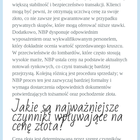
większą stabilność i bezpieczeństwo transakcji. Klienci
mogą być pewni, że otrzymają uczciwą cenę za swoje
złoto, co nie zawsze jest gwarantowane w przypadku
prywatnych skupów, które mogą oferować niższe stawki.
Dodatkowo, NBP dysponuje odpowiednim
wyposażeniem oraz wykwalifikowanym personelem,
który dokładnie ocenia wartość sprzedawanego kruszcu.
W przeciwieństwie do lombardów, które często stosują
wysokie marże, NBP ustala ceny na podstawie aktualnych
notowań rynkowych, co czyni transakcję bardziej
przejrzystą. Kolejną różnicą jest procedura sprzedaży; w
NBP proces ten jest zazwyczaj bardziej formalny i
wymaga dostarczenia odpowiednich dokumentów
potwierdzających tożsamość oraz pochodzenie złota.
Jakie są najważniejsze
czynniki wpływające na
cenę złota?
Cena złota jest determinowana przez szereg czynników