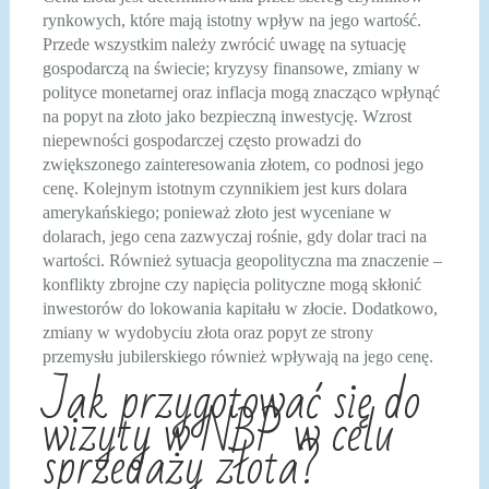
rynkowych, które mają istotny wpływ na jego wartość.
Przede wszystkim należy zwrócić uwagę na sytuację
gospodarczą na świecie; kryzysy finansowe, zmiany w
polityce monetarnej oraz inflacja mogą znacząco wpłynąć
na popyt na złoto jako bezpieczną inwestycję. Wzrost
niepewności gospodarczej często prowadzi do
zwiększonego zainteresowania złotem, co podnosi jego
cenę. Kolejnym istotnym czynnikiem jest kurs dolara
amerykańskiego; ponieważ złoto jest wyceniane w
dolarach, jego cena zazwyczaj rośnie, gdy dolar traci na
wartości. Również sytuacja geopolityczna ma znaczenie –
konflikty zbrojne czy napięcia polityczne mogą skłonić
inwestorów do lokowania kapitału w złocie. Dodatkowo,
zmiany w wydobyciu złota oraz popyt ze strony
przemysłu jubilerskiego również wpływają na jego cenę.
Jak przygotować się do
wizyty w NBP w celu
sprzedaży złota?