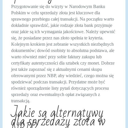
Przygotowanie się do wizyty w Narodowym Banku
Polskim w celu sprzedaży złota jest kluczowe dla
sprawnego przebiegu całej transakcji. Na początku warto
dokładnie sprawdzić, jakie rodzaje złota bank przyjmuje
oraz jakie są ich wymagania jakościowe. Należy upewnić
się, że posiadane przez nas złoto spełnia te kryteria.
Kolejnym krokiem jest zebranie wszystkich niezbędnych
dokumentów; dowód osobisty to absolutna podstawa, ale
warto również mieć przy sobie faktury zakupu lub
certyfikaty autentyczności dla sztabek czy monet. Dobrze
jest także zapoznać się z aktualnymi cenami skupu
oferowanymi przez NBP, aby wiedzieć, czego można się
spodziewać podczas transakcji. Przydatne może być
również sporządzenie listy pytań dotyczących procesu
sprzedaży oraz ewentualnych opłat związanych z
transakcją.
Jakie są alternatywy
dla sprzedaży złota w