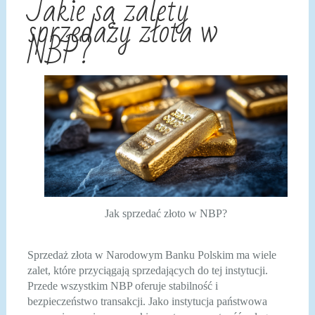
Jakie są zalety
sprzedaży złota w
NBP?
Jak sprzedać złoto w NBP?
Sprzedaż złota w Narodowym Banku Polskim ma wiele
zalet, które przyciągają sprzedających do tej instytucji.
Przede wszystkim NBP oferuje stabilność i
bezpieczeństwo transakcji. Jako instytucja państwowa