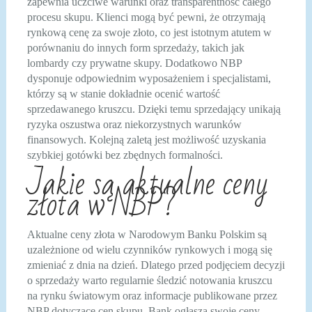
zapewnia uczciwe warunki oraz transparentność całego
procesu skupu. Klienci mogą być pewni, że otrzymają
rynkową cenę za swoje złoto, co jest istotnym atutem w
porównaniu do innych form sprzedaży, takich jak
lombardy czy prywatne skupy. Dodatkowo NBP
dysponuje odpowiednim wyposażeniem i specjalistami,
którzy są w stanie dokładnie ocenić wartość
sprzedawanego kruszcu. Dzięki temu sprzedający unikają
ryzyka oszustwa oraz niekorzystnych warunków
finansowych. Kolejną zaletą jest możliwość uzyskania
szybkiej gotówki bez zbędnych formalności.
Jakie są aktualne ceny
złota w NBP?
Aktualne ceny złota w Narodowym Banku Polskim są
uzależnione od wielu czynników rynkowych i mogą się
zmieniać z dnia na dzień. Dlatego przed podjęciem decyzji
o sprzedaży warto regularnie śledzić notowania kruszcu
na rynku światowym oraz informacje publikowane przez
NBP dotyczące cen skupu. Bank ogłasza swoje ceny