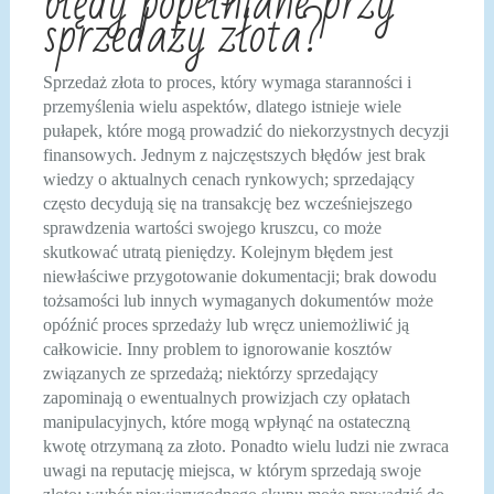
błędy popełniane przy
sprzedaży złota?
Sprzedaż złota to proces, który wymaga staranności i
przemyślenia wielu aspektów, dlatego istnieje wiele
pułapek, które mogą prowadzić do niekorzystnych decyzji
finansowych. Jednym z najczęstszych błędów jest brak
wiedzy o aktualnych cenach rynkowych; sprzedający
często decydują się na transakcję bez wcześniejszego
sprawdzenia wartości swojego kruszcu, co może
skutkować utratą pieniędzy. Kolejnym błędem jest
niewłaściwe przygotowanie dokumentacji; brak dowodu
tożsamości lub innych wymaganych dokumentów może
opóźnić proces sprzedaży lub wręcz uniemożliwić ją
całkowicie. Inny problem to ignorowanie kosztów
związanych ze sprzedażą; niektórzy sprzedający
zapominają o ewentualnych prowizjach czy opłatach
manipulacyjnych, które mogą wpłynąć na ostateczną
kwotę otrzymaną za złoto. Ponadto wielu ludzi nie zwraca
uwagi na reputację miejsca, w którym sprzedają swoje