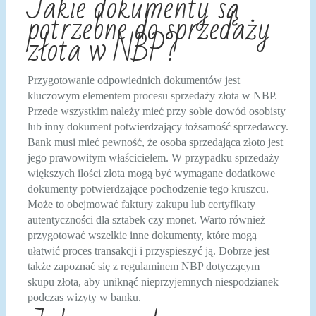
Jakie dokumenty są
potrzebne do sprzedaży
złota w NBP?
Przygotowanie odpowiednich dokumentów jest
kluczowym elementem procesu sprzedaży złota w NBP.
Przede wszystkim należy mieć przy sobie dowód osobisty
lub inny dokument potwierdzający tożsamość sprzedawcy.
Bank musi mieć pewność, że osoba sprzedająca złoto jest
jego prawowitym właścicielem. W przypadku sprzedaży
większych ilości złota mogą być wymagane dodatkowe
dokumenty potwierdzające pochodzenie tego kruszcu.
Może to obejmować faktury zakupu lub certyfikaty
autentyczności dla sztabek czy monet. Warto również
przygotować wszelkie inne dokumenty, które mogą
ułatwić proces transakcji i przyspieszyć ją. Dobrze jest
także zapoznać się z regulaminem NBP dotyczącym
skupu złota, aby uniknąć nieprzyjemnych niespodzianek
podczas wizyty w banku.