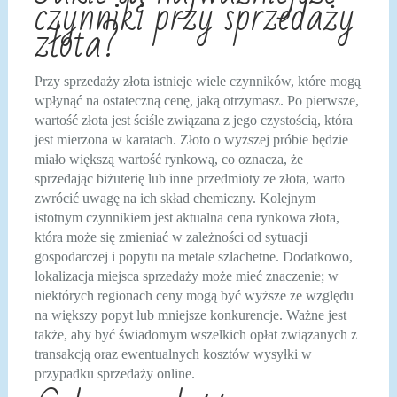
czynniki przy sprzedaży
złota?
Przy sprzedaży złota istnieje wiele czynników, które mogą
wpłynąć na ostateczną cenę, jaką otrzymasz. Po pierwsze,
wartość złota jest ściśle związana z jego czystością, która
jest mierzona w karatach. Złoto o wyższej próbie będzie
miało większą wartość rynkową, co oznacza, że
sprzedając biżuterię lub inne przedmioty ze złota, warto
zwrócić uwagę na ich skład chemiczny. Kolejnym
istotnym czynnikiem jest aktualna cena rynkowa złota,
która może się zmieniać w zależności od sytuacji
gospodarczej i popytu na metale szlachetne. Dodatkowo,
lokalizacja miejsca sprzedaży może mieć znaczenie; w
niektórych regionach ceny mogą być wyższe ze względu
na większy popyt lub mniejsze konkurencje. Ważne jest
także, aby być świadomym wszelkich opłat związanych z
transakcją oraz ewentualnych kosztów wysyłki w
przypadku sprzedaży online.