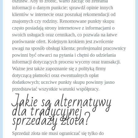
oszustw. Aby to zrobić, warto zacząć od zebrania
informacji o danym punkcie; sprawdź opinie innych
klientów w internecie oraz poszukaj rekomendacji od
znajomych czy rodziny. Renomowane punkty skupu
często posiadają strony internetowe z informacjami o
swoich usługach oraz cennikach, co pozwala na łatwe
porównanie ofert. Kolejnym krokiem jest zwrócenie
uwagi na sposób obsługi klienta; profesjonalni pracownicy
powinni być otwarci na pytania i chętni do udzielania
informacji dotyczących procesu wyceny oraz transakcji.
Ważne jest także zapoznanie się z polityką firmy
dotyczącą płatności oraz ewentualnych opłat
dodatkowych; uczciwe punkty skupu powinny jasno
przedstawiać wszystkie warunki współpracy.
Jakie są alternatywy
dla tradycyjnej
sprzedaży złota?
Sprzedaż złota nie musi ograniczać się tylko do