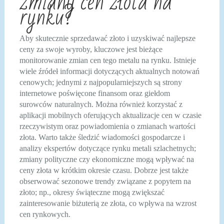
zmiany cen złota na
rynku?
Aby skutecznie sprzedawać złoto i uzyskiwać najlepsze
ceny za swoje wyroby, kluczowe jest bieżące
monitorowanie zmian cen tego metalu na rynku. Istnieje
wiele źródeł informacji dotyczących aktualnych notowań
cenowych; jednymi z najpopularniejszych są strony
internetowe poświęcone finansom oraz giełdom
surowców naturalnych. Można również korzystać z
aplikacji mobilnych oferujących aktualizacje cen w czasie
rzeczywistym oraz powiadomienia o zmianach wartości
złota. Warto także śledzić wiadomości gospodarcze i
analizy ekspertów dotyczące rynku metali szlachetnych;
zmiany polityczne czy ekonomiczne mogą wpływać na
ceny złota w krótkim okresie czasu. Dobrze jest także
obserwować sezonowe trendy związane z popytem na
złoto; np., okresy świąteczne mogą zwiększać
zainteresowanie biżuterią ze złota, co wpływa na wzrost
cen rynkowych.