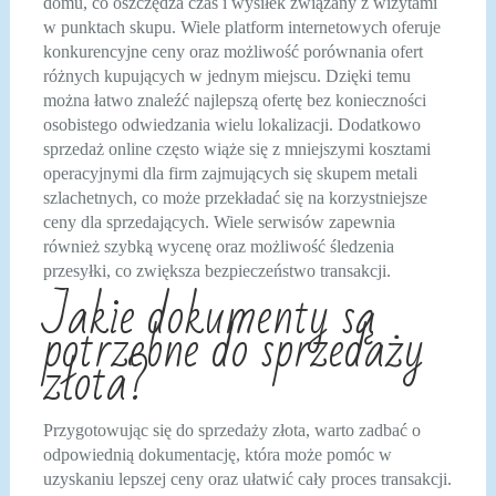
domu, co oszczędza czas i wysiłek związany z wizytami
w punktach skupu. Wiele platform internetowych oferuje
konkurencyjne ceny oraz możliwość porównania ofert
różnych kupujących w jednym miejscu. Dzięki temu
można łatwo znaleźć najlepszą ofertę bez konieczności
osobistego odwiedzania wielu lokalizacji. Dodatkowo
sprzedaż online często wiąże się z mniejszymi kosztami
operacyjnymi dla firm zajmujących się skupem metali
szlachetnych, co może przekładać się na korzystniejsze
ceny dla sprzedających. Wiele serwisów zapewnia
również szybką wycenę oraz możliwość śledzenia
przesyłki, co zwiększa bezpieczeństwo transakcji.
Jakie dokumenty są
potrzebne do sprzedaży
złota?
Przygotowując się do sprzedaży złota, warto zadbać o
odpowiednią dokumentację, która może pomóc w
uzyskaniu lepszej ceny oraz ułatwić cały proces transakcji.