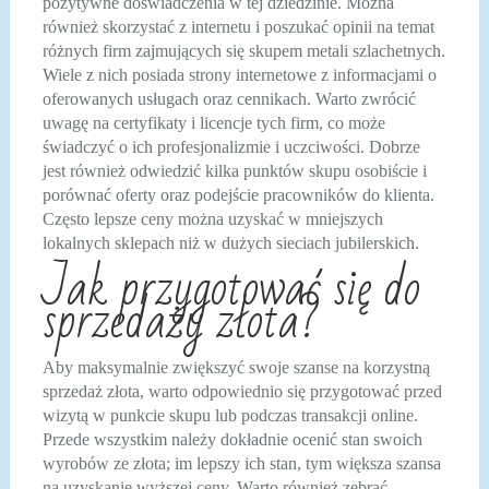
pozytywne doświadczenia w tej dziedzinie. Można
również skorzystać z internetu i poszukać opinii na temat
różnych firm zajmujących się skupem metali szlachetnych.
Wiele z nich posiada strony internetowe z informacjami o
oferowanych usługach oraz cennikach. Warto zwrócić
uwagę na certyfikaty i licencje tych firm, co może
świadczyć o ich profesjonalizmie i uczciwości. Dobrze
jest również odwiedzić kilka punktów skupu osobiście i
porównać oferty oraz podejście pracowników do klienta.
Często lepsze ceny można uzyskać w mniejszych
lokalnych sklepach niż w dużych sieciach jubilerskich.
Jak przygotować się do
sprzedaży złota?
Aby maksymalnie zwiększyć swoje szanse na korzystną
sprzedaż złota, warto odpowiednio się przygotować przed
wizytą w punkcie skupu lub podczas transakcji online.
Przede wszystkim należy dokładnie ocenić stan swoich
wyrobów ze złota; im lepszy ich stan, tym większa szansa
na uzyskanie wyższej ceny. Warto również zebrać