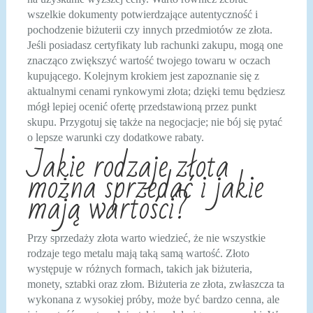
wszelkie dokumenty potwierdzające autentyczność i
pochodzenie biżuterii czy innych przedmiotów ze złota.
Jeśli posiadasz certyfikaty lub rachunki zakupu, mogą one
znacząco zwiększyć wartość twojego towaru w oczach
kupującego. Kolejnym krokiem jest zapoznanie się z
aktualnymi cenami rynkowymi złota; dzięki temu będziesz
mógł lepiej ocenić ofertę przedstawioną przez punkt
skupu. Przygotuj się także na negocjacje; nie bój się pytać
o lepsze warunki czy dodatkowe rabaty.
Jakie rodzaje złota
można sprzedać i jakie
mają wartości?
Przy sprzedaży złota warto wiedzieć, że nie wszystkie
rodzaje tego metalu mają taką samą wartość. Złoto
występuje w różnych formach, takich jak biżuteria,
monety, sztabki oraz złom. Biżuteria ze złota, zwłaszcza ta
wykonana z wysokiej próby, może być bardzo cenna, ale