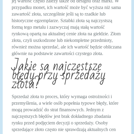
jej wartość często zależy także od designu oraz marki. W
przypadku monet, ich wartość może być wyższa niż sama
zawartość złota, szczególnie jeśli są to rzadkie lub
historyczne egzemplarze. Sztabki złota są najczystszą
formą tego metalu i zazwyczaj mają stałą wartość
rynkową opartą na aktualnej cenie złota na giełdzie. Złom
złota, czyli uszkodzone lub niekompletne przedmioty,
również można sprzedać, ale ich wartość będzie obliczana
głównie na podstawie zawartości czystego złota.
Jakie są najczęstsze
błędy przy sprzedaży
złota?
Sprzedaż złota to proces, który wymaga ostrożności i
przemyślenia, a wiele osób popełnia typowe błędy, które
mogą prowadzić do strat finansowych. Jednym z
najczęstszych błędów jest brak dokładnego zbadania
rynku przed podjęciem decyzji o sprzedaży. Osoby
sprzedające złoto często nie sprawdzają aktualnych cen