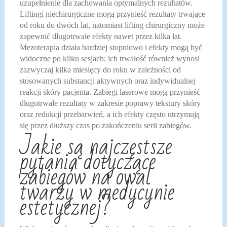
uzupełnienie dla zachowania optymalnych rezultatów.
Liftingi niechirurgiczne mogą przynieść rezultaty trwające
od roku do dwóch lat, natomiast lifting chirurgiczny może
zapewnić długotrwałe efekty nawet przez kilka lat.
Mezoterapia działa bardziej stopniowo i efekty mogą być
widoczne po kilku sesjach; ich trwałość również wynosi
zazwyczaj kilka miesięcy do roku w zależności od
stosowanych substancji aktywnych oraz indywidualnej
reakcji skóry pacjenta. Zabiegi laserowe mogą przynieść
długotrwałe rezultaty w zakresie poprawy tekstury skóry
oraz redukcji przebarwień, a ich efekty często utrzymują
się przez dłuższy czas po zakończeniu serii zabiegów.
Jakie są najczęstsze
pytania dotyczące
zabiegów na owal
twarzy w medycynie
estetycznej?