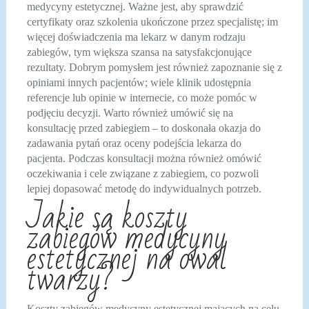
medycyny estetycznej. Ważne jest, aby sprawdzić
certyfikaty oraz szkolenia ukończone przez specjalistę; im
więcej doświadczenia ma lekarz w danym rodzaju
zabiegów, tym większa szansa na satysfakcjonujące
rezultaty. Dobrym pomysłem jest również zapoznanie się z
opiniami innych pacjentów; wiele klinik udostępnia
referencje lub opinie w internecie, co może pomóc w
podjęciu decyzji. Warto również umówić się na
konsultację przed zabiegiem – to doskonała okazja do
zadawania pytań oraz oceny podejścia lekarza do
pacjenta. Podczas konsultacji można również omówić
oczekiwania i cele związane z zabiegiem, co pozwoli
lepiej dopasować metodę do indywidualnych potrzeb.
Jakie są koszty
zabiegów medycyny
estetycznej na owal
twarzy?
Koszty zabiegów medycyny estetycznej mających na celu