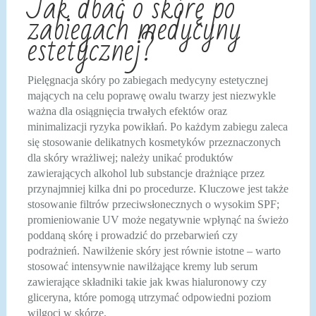
Jak dbać o skórę po
zabiegach medycyny
estetycznej?
Pielęgnacja skóry po zabiegach medycyny estetycznej
mających na celu poprawę owalu twarzy jest niezwykle
ważna dla osiągnięcia trwałych efektów oraz
minimalizacji ryzyka powikłań. Po każdym zabiegu zaleca
się stosowanie delikatnych kosmetyków przeznaczonych
dla skóry wrażliwej; należy unikać produktów
zawierających alkohol lub substancje drażniące przez
przynajmniej kilka dni po procedurze. Kluczowe jest także
stosowanie filtrów przeciwsłonecznych o wysokim SPF;
promieniowanie UV może negatywnie wpłynąć na świeżo
poddaną skórę i prowadzić do przebarwień czy
podrażnień. Nawilżenie skóry jest równie istotne – warto
stosować intensywnie nawilżające kremy lub serum
zawierające składniki takie jak kwas hialuronowy czy
gliceryna, które pomogą utrzymać odpowiedni poziom
wilgoci w skórze.