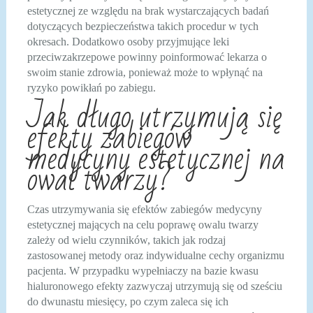
estetycznej ze względu na brak wystarczających badań
dotyczących bezpieczeństwa takich procedur w tych
okresach. Dodatkowo osoby przyjmujące leki
przeciwzakrzepowe powinny poinformować lekarza o
swoim stanie zdrowia, ponieważ może to wpłynąć na
ryzyko powikłań po zabiegu.
Jak długo utrzymują się
efekty zabiegów
medycyny estetycznej na
owal twarzy?
Czas utrzymywania się efektów zabiegów medycyny
estetycznej mających na celu poprawę owalu twarzy
zależy od wielu czynników, takich jak rodzaj
zastosowanej metody oraz indywidualne cechy organizmu
pacjenta. W przypadku wypełniaczy na bazie kwasu
hialuronowego efekty zazwyczaj utrzymują się od sześciu
do dwunastu miesięcy, po czym zaleca się ich