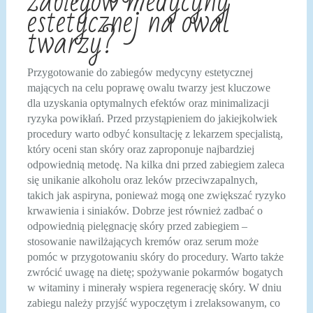
zabiegów medycyny
estetycznej na owal
twarzy?
Przygotowanie do zabiegów medycyny estetycznej
mających na celu poprawę owalu twarzy jest kluczowe
dla uzyskania optymalnych efektów oraz minimalizacji
ryzyka powikłań. Przed przystąpieniem do jakiejkolwiek
procedury warto odbyć konsultację z lekarzem specjalistą,
który oceni stan skóry oraz zaproponuje najbardziej
odpowiednią metodę. Na kilka dni przed zabiegiem zaleca
się unikanie alkoholu oraz leków przeciwzapalnych,
takich jak aspiryna, ponieważ mogą one zwiększać ryzyko
krwawienia i siniaków. Dobrze jest również zadbać o
odpowiednią pielęgnację skóry przed zabiegiem –
stosowanie nawilżających kremów oraz serum może
pomóc w przygotowaniu skóry do procedury. Warto także
zwrócić uwagę na dietę; spożywanie pokarmów bogatych
w witaminy i minerały wspiera regenerację skóry. W dniu
zabiegu należy przyjść wypoczętym i zrelaksowanym, co