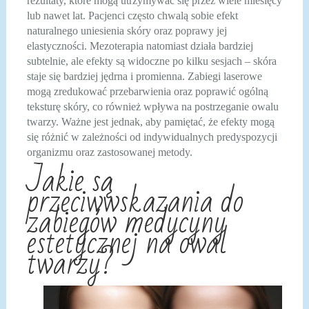
rezultaty, które mogą utrzymywać się przez wiele miesięcy
lub nawet lat. Pacjenci często chwalą sobie efekt
naturalnego uniesienia skóry oraz poprawy jej
elastyczności. Mezoterapia natomiast działa bardziej
subtelnie, ale efekty są widoczne po kilku sesjach – skóra
staje się bardziej jędrna i promienna. Zabiegi laserowe
mogą zredukować przebarwienia oraz poprawić ogólną
teksturę skóry, co również wpływa na postrzeganie owalu
twarzy. Ważne jest jednak, aby pamiętać, że efekty mogą
się różnić w zależności od indywidualnych predyspozycji
organizmu oraz zastosowanej metody.
Jakie są
przeciwwskazania do
zabiegów medycyny
estetycznej na owal
twarzy?