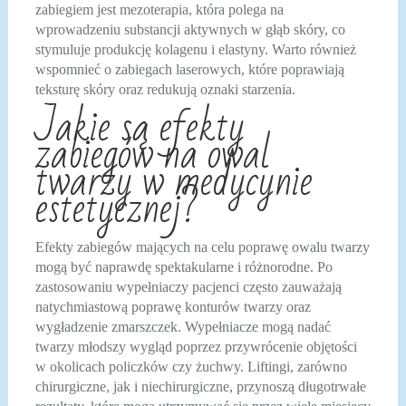
zabiegiem jest mezoterapia, która polega na
wprowadzeniu substancji aktywnych w głąb skóry, co
stymuluje produkcję kolagenu i elastyny. Warto również
wspomnieć o zabiegach laserowych, które poprawiają
teksturę skóry oraz redukują oznaki starzenia.
Jakie są efekty
zabiegów na owal
twarzy w medycynie
estetycznej?
Efekty zabiegów mających na celu poprawę owalu twarzy
mogą być naprawdę spektakularne i różnorodne. Po
zastosowaniu wypełniaczy pacjenci często zauważają
natychmiastową poprawę konturów twarzy oraz
wygładzenie zmarszczek. Wypełniacze mogą nadać
twarzy młodszy wygląd poprzez przywrócenie objętości
w okolicach policzków czy żuchwy. Liftingi, zarówno
chirurgiczne, jak i niechirurgiczne, przynoszą długotrwałe