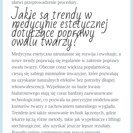
ułatwi przeprowadzenie procedury.
Jakie są trendy w
medycynie estetycznej
dotyczące poprawy
owalu twarzy?
Medycyna estetyczna nieustannie się rozwija i ewoluuje, a
nowe trendy pojawiają się regularnie w zakresie poprawy
owalu twarzy. Obecnie coraz większą popularnością
cieszą się zabiegi minimalnie inwazyjne, które pozwalają
na uzyskanie naturalnych efektów bez potrzeby długiej
rekonwalescencji. Wypełniacze na bazie kwasu
hialuronowego stają się coraz bardziej zaawansowane
technologicznie, co pozwala na precyzyjne modelowanie
konturów twarzy z zachowaniem naturalnego wyglądu.
Trendem jest także stosowanie technik łączonych, gdzie
lekarze łączą różne metody, takie jak wypełniacze i liftingi
niechirurgiczne, aby uzyskać jeszcze lepsze rezultaty.
Ponadto rośnie zainteresowanie nowoczesnymi