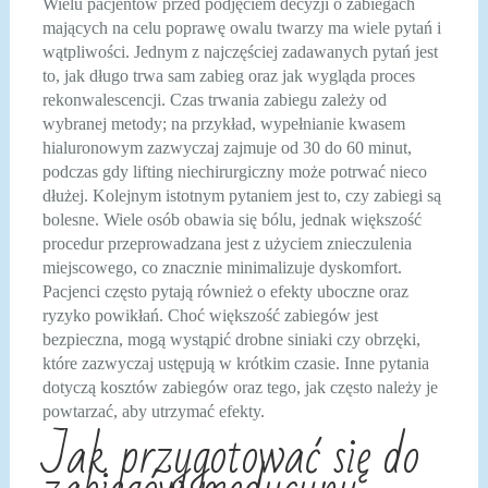
Wielu pacjentów przed podjęciem decyzji o zabiegach
mających na celu poprawę owalu twarzy ma wiele pytań i
wątpliwości. Jednym z najczęściej zadawanych pytań jest
to, jak długo trwa sam zabieg oraz jak wygląda proces
rekonwalescencji. Czas trwania zabiegu zależy od
wybranej metody; na przykład, wypełnianie kwasem
hialuronowym zazwyczaj zajmuje od 30 do 60 minut,
podczas gdy lifting niechirurgiczny może potrwać nieco
dłużej. Kolejnym istotnym pytaniem jest to, czy zabiegi są
bolesne. Wiele osób obawia się bólu, jednak większość
procedur przeprowadzana jest z użyciem znieczulenia
miejscowego, co znacznie minimalizuje dyskomfort.
Pacjenci często pytają również o efekty uboczne oraz
ryzyko powikłań. Choć większość zabiegów jest
bezpieczna, mogą wystąpić drobne siniaki czy obrzęki,
które zazwyczaj ustępują w krótkim czasie. Inne pytania
dotyczą kosztów zabiegów oraz tego, jak często należy je
powtarzać, aby utrzymać efekty.
Jak przygotować się do