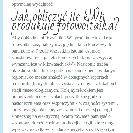
optymalną wydajność.
Jak obliczyć ile kWh
produkuje fotowoltaika?
Aby dokładnie obliczyć, ile kWh produkuje instalacja
fotowoltaiczna, należy uwzględnić kilka kluczowych
parametrów. Przede wszystkim istotna jest moc
zainstalowanych paneli słonecznych, która zazwyczaj
wyrażana jest w kilowatach (kW). Następnie trzeba
określić średnią liczbę godzin nasłonecznienia w danym
regionie, co można znaleźć w dostępnych raportach
meteorologicznych lub korzystając z danych z lokalnych
stacji meteorologicznych. Kolejnym krokiem jest
pomnożenie mocy instalacji przez liczbę godzin
nasłonecznienia oraz współczynnik wydajności systemu,
który uwzględnia straty związane z konwersją energii
słonecznej na elektryczną. Warto również pamiętać o
sezonowych różnicach w produkcji energii, które mogą
wpływać na całkowity bilans energetyczny. Dzięki tym