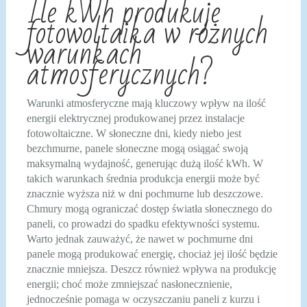
Ile kWh produkuje
fotowoltaika w różnych
warunkach
atmosferycznych?
Warunki atmosferyczne mają kluczowy wpływ na ilość
energii elektrycznej produkowanej przez instalacje
fotowoltaiczne. W słoneczne dni, kiedy niebo jest
bezchmurne, panele słoneczne mogą osiągać swoją
maksymalną wydajność, generując dużą ilość kWh. W
takich warunkach średnia produkcja energii może być
znacznie wyższa niż w dni pochmurne lub deszczowe.
Chmury mogą ograniczać dostęp światła słonecznego do
paneli, co prowadzi do spadku efektywności systemu.
Warto jednak zauważyć, że nawet w pochmurne dni
panele mogą produkować energię, chociaż jej ilość będzie
znacznie mniejsza. Deszcz również wpływa na produkcję
energii; choć może zmniejszać nasłonecznienie,
jednocześnie pomaga w oczyszczaniu paneli z kurzu i