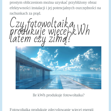
prostym obliczeniom można uzyskać przybliżony obraz
efektywności instalacji i jej potencjalnych oszczędności na
rachunkach za prąd.
Czy fotowoltaika
produkuje więcej kWh
latem czy zimą?
Ile kWh produkuje fotowoltaika?
Fotowoltaika produkuje zdecydowanie więcej energii