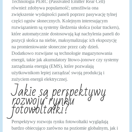
Technologia PERC (Passivated Emitter Rear Cell)
również zdobywa popularność; umożliwia ona
zwiększenie wydajności paneli poprzez pasywację tylnej
części ogniw słonecznych. Kolejnym interesującym
rozwiązaniem są systemy śledzenia słońca (solar trackers),
które automatycznie dostosowują kąt nachylenia paneli do
pozycji słońca na niebie, maksymalizując ich ekspozycję
na promieniowanie słoneczne przez cały dzień.
Dodatkowo rozwijane są technologie magazynowania
energii, takie jak akumulatory litowo-jonowe czy systemy
zarządzania energią (EMS), które pozwalają
użytkownikom lepiej zarządzać swoją produkcją i
zużyciem energii elektrycznej.
Jakie są perspektywy
rozwoju rynku
fotowoltaiki?
Perspektywy rozwoju rynku fotowoltaiki wyglądają
bardzo obiecująco zarówno na poziomie globalnym, jak i