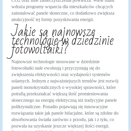
CO2 oraz inne zanieczyszczenia powietrza. Wiele miast
wdraża programy wsparcia dla mieszkańców chcących
zainstalować panele słoneczne, co dodatkowo zwiększa
atrakcyjność tej formy pozyskiwania energii.
Jakie są najnowsze
technologie w dziedzinie
fotowoltaiki?
Najnowsze technologie stosowane w dziedzinie
fotowoltaiki stale ewoluują i przyczyniają się do
zwiększenia efektywności oraz wydajności systemów
solarnych. Jednym z najważniejszych trendów jest rozwój
paneli monokrystalicznych o wysokiej sprawności, które
potrafią przekształcać większą ilość promieniowania
słonecznego na energię elektryczną niż tradycyjne panele
polikrystaliczne. Ponadto pojawiają się innowacyjne
rozwiązania takie jak panele bifacjalne, które są zdolne do
absorbowania światła zarówno z przodu, jak i z tyłu, co
pozwala na uzyskanie jeszcze większej ilości energii.