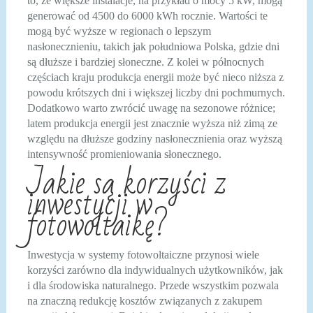
to, że większe instalacje, na przykład o mocy 5 kW, mogą
generować od 4500 do 6000 kWh rocznie. Wartości te
mogą być wyższe w regionach o lepszym
nasłonecznieniu, takich jak południowa Polska, gdzie dni
są dłuższe i bardziej słoneczne. Z kolei w północnych
częściach kraju produkcja energii może być nieco niższa z
powodu krótszych dni i większej liczby dni pochmurnych.
Dodatkowo warto zwrócić uwagę na sezonowe różnice;
latem produkcja energii jest znacznie wyższa niż zimą ze
względu na dłuższe godziny nasłonecznienia oraz wyższą
intensywność promieniowania słonecznego.
Jakie są korzyści z
inwestycji w
fotowoltaikę?
Inwestycja w systemy fotowoltaiczne przynosi wiele
korzyści zarówno dla indywidualnych użytkowników, jak
i dla środowiska naturalnego. Przede wszystkim pozwala
na znaczną redukcję kosztów związanych z zakupem