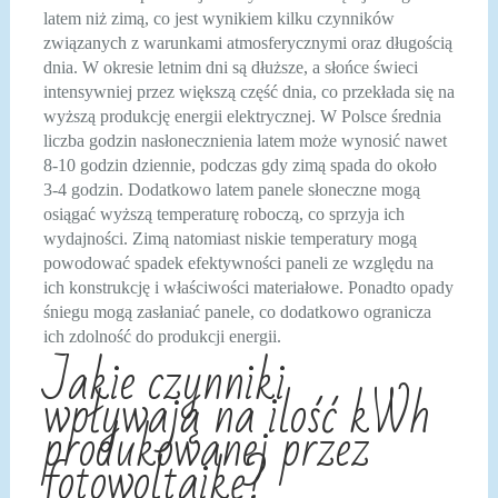
latem niż zimą, co jest wynikiem kilku czynników
związanych z warunkami atmosferycznymi oraz długością
dnia. W okresie letnim dni są dłuższe, a słońce świeci
intensywniej przez większą część dnia, co przekłada się na
wyższą produkcję energii elektrycznej. W Polsce średnia
liczba godzin nasłonecznienia latem może wynosić nawet
8-10 godzin dziennie, podczas gdy zimą spada do około
3-4 godzin. Dodatkowo latem panele słoneczne mogą
osiągać wyższą temperaturę roboczą, co sprzyja ich
wydajności. Zimą natomiast niskie temperatury mogą
powodować spadek efektywności paneli ze względu na
ich konstrukcję i właściwości materiałowe. Ponadto opady
śniegu mogą zasłaniać panele, co dodatkowo ogranicza
ich zdolność do produkcji energii.
Jakie czynniki
wpływają na ilość kWh
produkowanej przez
fotowoltaikę?