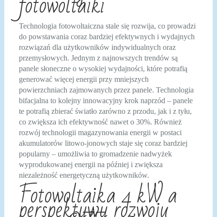
fotowoltaiki
Technologia fotowoltaiczna stale się rozwija, co prowadzi
do powstawania coraz bardziej efektywnych i wydajnych
rozwiązań dla użytkowników indywidualnych oraz
przemysłowych. Jednym z najnowszych trendów są
panele słoneczne o wysokiej wydajności, które potrafią
generować więcej energii przy mniejszych
powierzchniach zajmowanych przez panele. Technologia
bifacjalna to kolejny innowacyjny krok naprzód – panele
te potrafią zbierać światło zarówno z przodu, jak i z tyłu,
co zwiększa ich efektywność nawet o 30%. Również
rozwój technologii magazynowania energii w postaci
akumulatorów litowo-jonowych staje się coraz bardziej
popularny – umożliwia to gromadzenie nadwyżek
wyprodukowanej energii na później i zwiększa
niezależność energetyczną użytkowników.
Fotowoltaika 4 kW a
perspektywy rozwoju