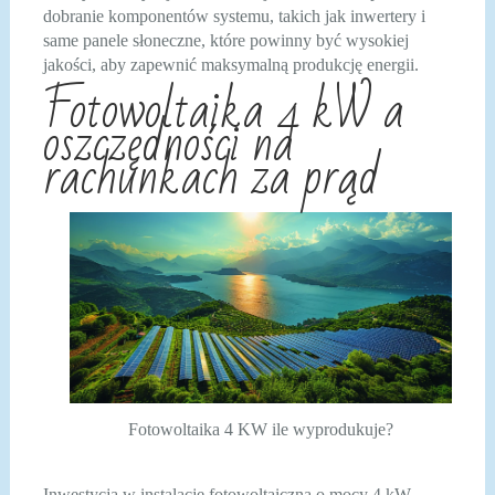
dobranie komponentów systemu, takich jak inwertery i
same panele słoneczne, które powinny być wysokiej
jakości, aby zapewnić maksymalną produkcję energii.
Fotowoltaika 4 kW a
oszczędności na
rachunkach za prąd
Fotowoltaika 4 KW ile wyprodukuje?
Inwestycja w instalację fotowoltaiczną o mocy 4 kW