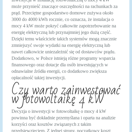
może przynieść znaczące oszczędności na rachunkach za
prąd. Przeciętne gospodarstwo domowe zużywa około
3000 do 4000 kWh rocznie, co oznacza, że instalacja o
mocy 4 kW może pokryć całkowite zapotrzebowanie na
energię elektryczną lub przynajmniej jego dużą część.
Dzięki temu właściciele takich systemów mogą znacznie
zmniejszyć swoje wydatki na energię elektryczną lub
nawet całkowicie uniezależnić się od dostawców prądu.
Dodatkowo, w Polsce istnieją różne programy wsparcia
finansowego oraz dotacje dla osób inwestujących w
odnawialne źródła energii, co dodatkowo zwiększa
opłacalność takiej inwestycji.
Czy warto zainwestować
w fotowoltaikę 4 kW
Decyzja o inwestycji w fotowoltaikę o mocy 4 kW
powinna być dokładnie przemyślana i oparta na analizie
korzyści oraz kosztów związanych z takim
przedsięwzięciem. Z jednej strony, początkowy koszt