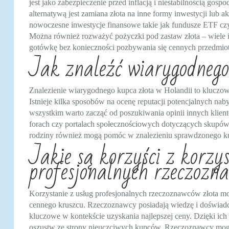
jest jako zabezpieczenie przed inflacją i niestabilnością go
alternatywą jest zamiana złota na inne formy inwestycji lub a
nowoczesne inwestycje finansowe takie jak fundusze ETF czy
Można również rozważyć pożyczki pod zastaw złota – wiele in
gotówkę bez konieczności pozbywania się cennych przedmio
Jak znaleźć wiarygodnego
Znalezienie wiarygodnego kupca złota w Holandii to kluczow
Istnieje kilka sposobów na ocenę reputacji potencjalnych na
wszystkim warto zacząć od poszukiwania opinii innych klient
forach czy portalach społecznościowych dotyczących skupów 
rodziny również mogą pomóc w znalezieniu sprawdzonego k
Jakie są korzyści z korzy
profesjonalnych rzeczozn
Korzystanie z usług profesjonalnych rzeczoznawców złota moż
cennego kruszcu. Rzeczoznawcy posiadają wiedzę i doświadcze
kluczowe w kontekście uzyskania najlepszej ceny. Dzięki ich
oszustw ze strony nieuczciwych kupców. Rzeczoznawcy mogą r