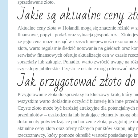
sprzedawane złoto.
Jakie są aktualne ceny z
Aktualne ceny złota w Holandii mogą się znacznie różnić w z
finansowe, popyt i podaż oraz sytuacja gospodarcza. Złoto jes
że jego cena może rosnąć w czasach niepewności ekonomiczn
złota, warto regularnie śledzić notowania na giełdach oraz ko
serwisów finansowych oferuje aktualizacje cen w czasie rze
sprzedaży lub zakupie. Ponadto, warto zwrócić uwagę na ró
czy sklepy jubilerskie. Często te ostatnie mogą oferować niżs
Jak przygotować złoto do
Przygotowanie złota do sprzedaży to kluczowy krok, który mo
wszystkim warto dokładnie oczyścić biżuterię lub inne przedm
Czyste złoto może być bardziej atrakcyjne dla potencjalnych
przedmiotów – uszkodzenia lub brakujące elementy mogą obniży
dokumenty potwierdzające pochodzenie złota, przygotuj je do
aktualne ceny złota oraz oferty różnych punktów skupu, aby
rzeczoznawcy, który pomoże określić wartość posiadanego kru