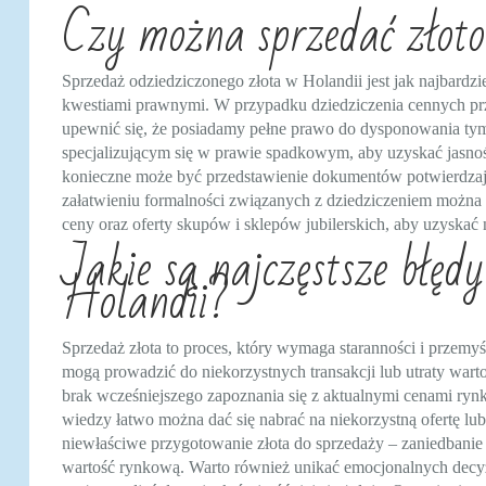
Czy można sprzedać złoto
Sprzedaż odziedziczonego złota w Holandii jest jak najbardz
kwestiami prawnymi. W przypadku dziedziczenia cennych przed
upewnić się, że posiadamy pełne prawo do dysponowania tym
specjalizującym się w prawie spadkowym, aby uzyskać jasn
konieczne może być przedstawienie dokumentów potwierdza
załatwieniu formalności związanych z dziedziczeniem można 
ceny oraz oferty skupów i sklepów jubilerskich, aby uzyskać
Jakie są najczęstsze błęd
Holandii?
Sprzedaż złota to proces, który wymaga staranności i przemyś
mogą prowadzić do niekorzystnych transakcji lub utraty wart
brak wcześniejszego zapoznania się z aktualnymi cenami rynk
wiedzy łatwo można dać się nabrać na niekorzystną ofertę lub
niewłaściwe przygotowanie złota do sprzedaży – zaniedbanie
wartość rynkową. Warto również unikać emocjonalnych decyz