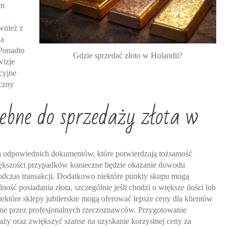
em
wnież z
na
 Ponadto
Gdzie sprzedać złoto w Holandii?
wizje
cyjne
eczny
ebne do sprzedaży złota w
 odpowiednich dokumentów, które potwierdzają tożsamość
ększości przypadków konieczne będzie okazanie dowodu
podczas transakcji. Dodatkowo niektóre punkty skupu mogą
ć posiadania złota, szczególnie jeśli chodzi o większe ilości lub
ektóre sklepy jubilerskie mogą oferować lepsze ceny dla klientów
ane przez profesjonalnych rzeczoznawców. Przygotowanie
y oraz zwiększyć szanse na uzyskanie korzystnej ceny za