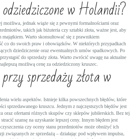
 odziedziczone w Holandii?
iej możliwa, jednak wiąże się z pewnymi formalnościami oraz
miotów, takich jak biżuteria czy sztabki złota, ważne jest, aby
 majątkiem. Warto skonsultować się z prawnikiem
ość co do swoich praw i obowiązków. W niektórych przypadkach
jących dziedziczenie oraz ewentualnych umów spadkowych. Po
przystąpić do sprzedaży złota. Warto zwrócić uwagę na aktualne
 najlepszą możliwą cenę za odziedziczony kruszec.
y przy sprzedaży złota w
lenia wielu aspektów. Istnieje kilka powszechnych błędów, które
ości sprzedawanego kruszcu. Jednym z najczęstszych błędów jest
u oraz ofertami różnych skupów czy sklepów jubilerskich. Bez tej
 stracić szansę na uzyskanie lepszej ceny. Innym błędem jest
 czyszczenia czy oceny stanu przedmiotów może obniżyć ich
ji związanych ze sprzedażą – działając pod wpływem impulsu,