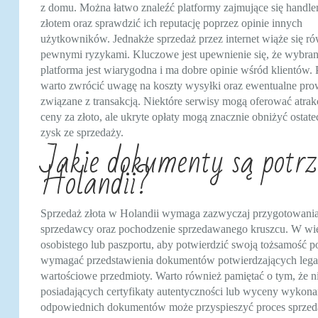
z domu. Można łatwo znaleźć platformy zajmujące się handl
złotem oraz sprawdzić ich reputację poprzez opinie innych
użytkowników. Jednakże sprzedaż przez internet wiąże się ró
pewnymi ryzykami. Kluczowe jest upewnienie się, że wybra
platforma jest wiarygodna i ma dobre opinie wśród klientów.
warto zwrócić uwagę na koszty wysyłki oraz ewentualne pro
związane z transakcją. Niektóre serwisy mogą oferować atrak
ceny za złoto, ale ukryte opłaty mogą znacznie obniżyć ostat
zysk ze sprzedaży.
Jakie dokumenty są potrz
Holandii?
Sprzedaż złota w Holandii wymaga zazwyczaj przygotowania
sprzedawcy oraz pochodzenie sprzedawanego kruszcu. W wi
osobistego lub paszportu, aby potwierdzić swoją tożsamość 
wymagać przedstawienia dokumentów potwierdzających legalnoś
wartościowe przedmioty. Warto również pamiętać o tym, że ni
posiadających certyfikaty autentyczności lub wyceny wykon
odpowiednich dokumentów może przyspieszyć proces sprzedaż