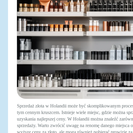
Sprzedaż złota w Holandii może być skomplikowanym procese
tym cennym kruszcem. Istnieje wiele miejsc, gdzie można spr
uzyskania najlepszej ceny. W Holandii można znaleźć zarówno 
sprzedaży. Warto zwrócić uwagę na renomę danego miejsca ora
wyższe ceny za złoto, ale mogą również pobierać prowizje za 