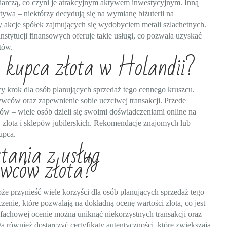
spodarczą, co czyni je atrakcyjnym aktywem inwestycyjnym. Inną
ktywa – niektórzy decydują się na wymianę biżuterii na
 akcje spółek zajmujących się wydobyciem metali szlachetnych.
stytucji finansowych oferuje takie usługi, co pozwala uzyskać
tów.
 kupca złota w Holandii?
y krok dla osób planujących sprzedaż tego cennego kruszcu.
bywców oraz zapewnienie sobie uczciwej transakcji. Przede
ów – wiele osób dzieli się swoimi doświadczeniami online na
złota i sklepów jubilerskich. Rekomendacje znajomych lub
upca.
stania z usług
awców złota?
e przynieść wiele korzyści dla osób planujących sprzedaż tego
nie, które pozwalają na dokładną ocenę wartości złota, co jest
 fachowej ocenie można uniknąć niekorzystnych transakcji oraz
ównież dostarczyć certyfikaty autentyczności, które zwiększają