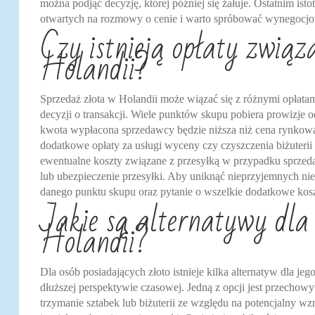
można podjąć decyzję, której później się żałuje. Ostatnim ist
otwartych na rozmowy o cenie i warto spróbować wynegocjow
Czy istnieją opłaty związ
Holandii?
Sprzedaż złota w Holandii może wiązać się z różnymi opłata
decyzji o transakcji. Wiele punktów skupu pobiera prowizje 
kwota wypłacona sprzedawcy będzie niższa niż cena rynkowa 
dodatkowe opłaty za usługi wyceny czy czyszczenia biżuterii
ewentualne koszty związane z przesyłką w przypadku sprzeda
lub ubezpieczenie przesyłki. Aby uniknąć nieprzyjemnych nie
danego punktu skupu oraz pytanie o wszelkie dodatkowe kosz
Jakie są alternatywy dla
Holandii?
Dla osób posiadających złoto istnieje kilka alternatyw dla je
dłuższej perspektywie czasowej. Jedną z opcji jest przechowy
trzymanie sztabek lub biżuterii ze względu na potencjalny wzr