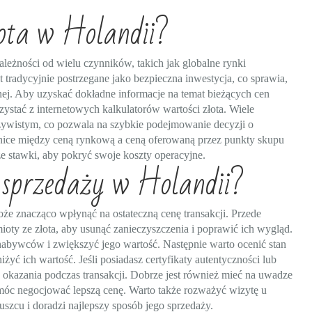
łota w Holandii?
ależności od wielu czynników, takich jak globalne rynki
t tradycyjnie postrzegane jako bezpieczna inwestycja, co sprawia,
ej. Aby uzyskać dokładne informacje na temat bieżących cen
rzystać z internetowych kalkulatorów wartości złota. Wiele
czywistym, co pozwala na szybkie podejmowanie decyzji o
żnice między ceną rynkową a ceną oferowaną przez punkty skupu
ze stawki, aby pokryć swoje koszty operacyjne.
 sprzedaży w Holandii?
że znacząco wpłynąć na ostateczną cenę transakcji. Przede
ioty ze złota, aby usunąć zanieczyszczenia i poprawić ich wygląd.
 nabywców i zwiększyć jego wartość. Następnie warto ocenić stan
ć ich wartość. Jeśli posiadasz certyfikaty autentyczności lub
 okazania podczas transakcji. Dobrze jest również mieć na uwadze
 móc negocjować lepszą cenę. Warto także rozważyć wizytę u
szcu i doradzi najlepszy sposób jego sprzedaży.