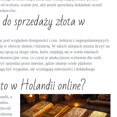
 od wyboru, ważne jest, aby przed sprzedażą dokładnie ocenić
rzedawców.
a do sprzedaży złota w
 się pod względem dostępności i cen. Jednym z najpopularniejszych
 się w obrocie złotem i biżuterią. W takich sklepach można liczyć na
 opcją są skupy złota, które znajdują się w wielu miastach
konkurencyjne ceny, co czyni je atrakcyjnym wyborem dla osób
 sprzedaż przez internet, gdzie istnieje wiele platform
ogą być wygodne, ale wymagają ostrożności i dokładnego
to w Holandii online?
andii, a
wodów.
żliwość
odzenia