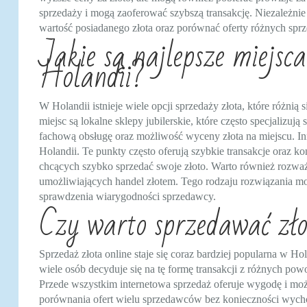
sprzedaży i mogą zaoferować szybszą transakcję. Niezależnie
wartość posiadanego złota oraz porównać oferty różnych sp
Jakie są najlepsze miejsc
Holandii?
W Holandii istnieje wiele opcji sprzedaży złota, które różnią
miejsc są lokalne sklepy jubilerskie, które często specjalizują
fachową obsługę oraz możliwość wyceny złota na miejscu. Inną
Holandii. Te punkty często oferują szybkie transakcje oraz 
chcących szybko sprzedać swoje złoto. Warto również rozważyć
umożliwiających handel złotem. Tego rodzaju rozwiązania m
sprawdzenia wiarygodności sprzedawcy.
Czy warto sprzedawać zło
Sprzedaż złota online staje się coraz bardziej popularna w Hol
wiele osób decyduje się na tę formę transakcji z różnych po
Przede wszystkim internetowa sprzedaż oferuje wygodę i mo
porównania ofert wielu sprzedawców bez konieczności wych