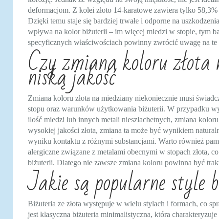
deformacjom. Z kolei złoto 14-karatowe zawiera tylko 58,3% cz
Dzięki temu staje się bardziej trwałe i odporne na uszkodzen
wpływa na kolor biżuterii – im więcej miedzi w stopie, tym ba
specyficznych właściwościach powinny zwrócić uwagę na te 
Czy zmiana koloru złota 
niską jakość
Zmiana koloru złota na miedziany niekoniecznie musi świadcz
stopu oraz warunków użytkowania biżuterii. W przypadku wy
ilość miedzi lub innych metali nieszlachetnych, zmiana kolo
wysokiej jakości złota, zmiana ta może być wynikiem natura
wyniku kontaktu z różnymi substancjami. Warto również pami
alergiczne związane z metalami obecnymi w stopach złota, c
biżuterii. Dlatego nie zawsze zmiana koloru powinna być trak
Jakie są popularne style bi
Biżuteria ze złota występuje w wielu stylach i formach, co s
jest klasyczna biżuteria minimalistyczna, która charakteryzuje