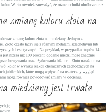
ć kolor. Warto również zauważyć, że różne techniki obróbcze oraz
na zmianę koloru złota na
wodować zmianę koloru złota na miedziany. Jednym z
e. Złoto często łączy się z różnymi metalami szlachetnymi lub
zycznych i estetycznych. Na przykład, w przypadku stopów 14-
a jest niższa niż 100 procent, dodanie miedzi może znacznie
 przechowywania oraz użytkowania biżuterii. Złoto narażone na
swój kolor w wyniku reakcji chemicznych zachodzących na
ch jubilerskich, które mogą wpływać na ostateczny wygląd
alami mogą również powodować zmiany w odcieniu.
na miedziany jest trwała
ych jej
jących