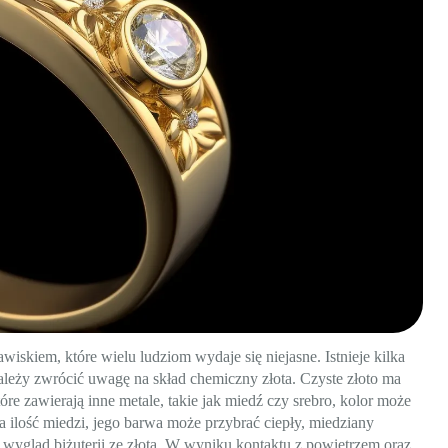
iskiem, które wielu ludziom wydaje się niejasne. Istnieje kilka
ależy zwrócić uwagę na skład chemiczny złota. Czyste złoto ma
óre zawierają inne metale, takie jak miedź czy srebro, kolor może
za ilość miedzi, jego barwa może przybrać ciepły, miedziany
wygląd biżuterii ze złota. W wyniku kontaktu z powietrzem oraz