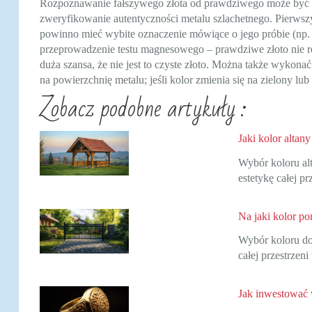
Rozpoznawanie fałszywego złota od prawdziwego może być tr
zweryfikowanie autentyczności metalu szlachetnego. Pierws
powinno mieć wybite oznaczenie mówiące o jego próbie (np.
przeprowadzenie testu magnesowego – prawdziwe złoto nie rea
duża szansa, że nie jest to czyste złoto. Można także wykon
na powierzchnię metalu; jeśli kolor zmienia się na zielony l
Zobacz podobne artykuły :
Jaki kolor altany
Wybór koloru alt
estetykę całej p
Na jaki kolor p
Wybór koloru do
całej przestrze
Jak inwestować 