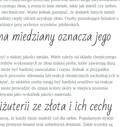
ystego złota, a reszta to inne metale, takie jak miedź czy srebro.
ia mechaniczne. Warto jednak pamiętać, że dodatek innych metali
rdziej ciepły odcień uzyskuje złoto. Osoby poszukujące biżuterii o
różnice przy wyborze wyrobów jubilerskich.
na miedziany oznacza jego
yć o niskiej jakości metalu. Wiele zależy od składu chemicznego
robów wykonanych ze złota niskiej próby, które zawierają dużą
ru może być bardziej zauważalna i częsta. Jednak w przypadku
lnych procesów utleniania lub reakcji chemicznych zachodzących w
ętać, że niektóre osoby mogą być bardziej wrażliwe na reakcje
o może prowadzić do zmian koloru skóry w miejscu noszenia
towana jako wskaźnik jakości materiału.
żuterii ze złota i ich cechy
prawia, że każdy może znaleźć coś dla siebie. Popularnym stylem
 się prostymi liniami oraz subtelnymi detalami. Takie wyroby są