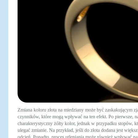
Zmiana koloru złota na miedziany może być zaskakującym zjaw
czynników, które mogą wpływać na ten efekt. Po pierwsze, n
charakterystyczny żółty kolor, jednak w przypadku stopów, kt
ulegać zmianie. Na przykład, jeśli do złota dodana jest więks
odcień. Ponadto, proces utleniania może również wpływać na 