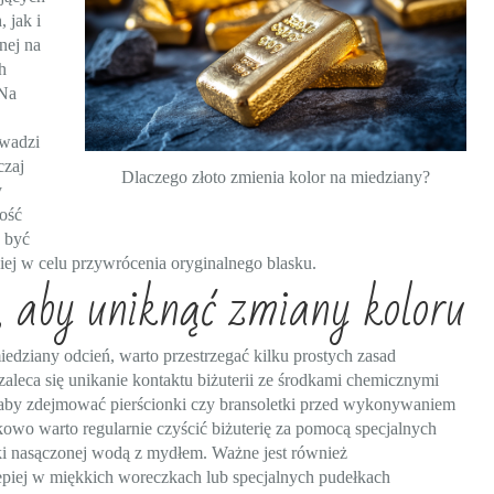
 jak i
nej na
h
 Na
owadzi
czaj
Dlaczego złoto zmienia kolor na miedziany?
y
ość
e być
kiej w celu przywrócenia oryginalnego blasku.
ę, aby uniknąć zmiany koloru
iedziany odcień, warto przestrzegać kilku prostych zasad
zaleca się unikanie kontaktu biżuterii ze środkami chemicznymi
, aby zdejmować pierścionki czy bransoletki przed wykonywaniem
wo warto regularnie czyścić biżuterię za pomocą specjalnych
zki nasączonej wodą z mydłem. Ważne jest również
piej w miękkich woreczkach lub specjalnych pudełkach