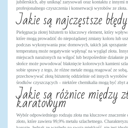
jubilerskich, aby uniknąć zarysowań oraz kontaktu z innymi 
profesjonalnego czyszczenia i konserwacji wyrobów ze złota.
Jakie są najczęstsze błędy 
Pielęgnacja złotej biżuterii to kluczowy element, który wpływa
które mogą prowadzić do niepożądanej zmiany koloru lub uszk
podczas wykonywania prac domowych, takich jak sprzątanie 
temperaturą może negatywnie wpłynąć na wygląd złota. Inn
miejscach narażonych na wilgoć lub bezpośrednie działanie p
słońce może powodować blaknięcie kolorowych kamieni szlach
sobie sprawy z tego, że różne metale mogą reagować ze sobą
przechowywać złotą biżuterię oddzielnie od innych wyrobów 
środków czyszczących – niektóre chemikalia mogą być zbyt a
Jakie są różnice między
karatowym
Wybór odpowiedniego rodzaju złota ma kluczowe znaczenie dla
złoto, które zawiera 99,9% metalu szlachetnego. Charaktery
korozję. Jednak ze względu na swoją miękkość, nie jest idea