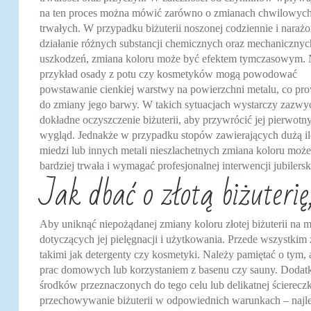
na ten proces można mówić zarówno o zmianach chwilowych,
trwałych. W przypadku biżuterii noszonej codziennie i narażo
działanie różnych substancji chemicznych oraz mechanicznyc
uszkodzeń, zmiana koloru może być efektem tymczasowym.
przykład osady z potu czy kosmetyków mogą powodować
powstawanie cienkiej warstwy na powierzchni metalu, co pr
do zmiany jego barwy. W takich sytuacjach wystarczy zazwy
dokładne oczyszczenie biżuterii, aby przywrócić jej pierwotn
wygląd. Jednakże w przypadku stopów zawierających dużą il
miedzi lub innych metali nieszlachetnych zmiana koloru moż
bardziej trwała i wymagać profesjonalnej interwencji jubilers
Jak dbać o złotą biżuteri
Aby uniknąć niepożądanej zmiany koloru złotej biżuterii na m
dotyczących jej pielęgnacji i użytkowania. Przede wszystkim 
takimi jak detergenty czy kosmetyki. Należy pamiętać o tym
prac domowych lub korzystaniem z basenu czy sauny. Dodatko
środków przeznaczonych do tego celu lub delikatnej ścierec
przechowywanie biżuterii w odpowiednich warunkach – najle