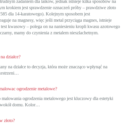
udnym zadaniem dla laików, jednak istnieje kilka sposobów na
zym krokiem jest sprawdzenie oznaczeń próby – prawdziwe złoto
 585 dla 14-karatowego). Kolejnym sposobem jest
guje na magnesy, więc jeśli metal przyciąga magnes, istnieje
ać test kwasowy – polega on na naniesieniu kropli kwasu azotowego
ub czarny, mamy do czynienia z metalem nieszlachetnym.
 na działce?
any na działce to decyzja, która może znacząco wpłynąć na
rzestrzeni…
omalowac ogrodzenie metalowe?
 malowania ogrodzenia metalowego jest kluczowy dla estetyki
ni wokół domu. Kolor…
w złoto?