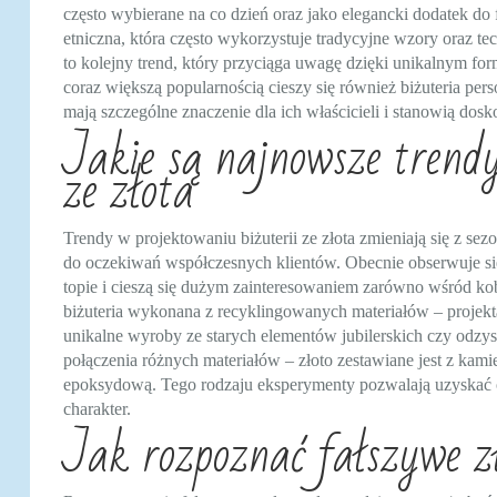
często wybierane na co dzień oraz jako elegancki dodatek do 
etniczna, która często wykorzystuje tradycyjne wzory oraz tec
to kolejny trend, który przyciąga uwagę dzięki unikalnym f
coraz większą popularnością cieszy się również biżuteria per
mają szczególne znaczenie dla ich właścicieli i stanowią dosko
Jakie są najnowsze trendy
ze złota
Trendy w projektowaniu biżuterii ze złota zmieniają się z sez
do oczekiwań współczesnych klientów. Obecnie obserwuje się 
topie i cieszą się dużym zainteresowaniem zarówno wśród kobi
biżuteria wykonana z recyklingowanych materiałów – projekt
unikalne wyroby ze starych elementów jubilerskich czy odzy
połączenia różnych materiałów – złoto zestawiane jest z ka
epoksydową. Tego rodzaju eksperymenty pozwalają uzyskać or
charakter.
Jak rozpoznać fałszywe z