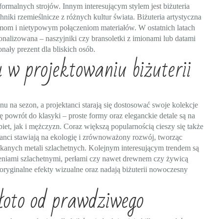
formalnych strojów. Innym interesującym stylem jest biżuteria
hniki rzemieślnicze z różnych kultur świata. Biżuteria artystyczna
ormom i nietypowym połączeniom materiałów. W ostatnich latach
sonalizowana – naszyjniki czy bransoletki z imionami lub datami
nały prezent dla bliskich osób.
 w projektowaniu biżuterii
onu na sezon, a projektanci starają się dostosować swoje kolekcje
powrót do klasyki – proste formy oraz eleganckie detale są na
et, jak i mężczyzn. Coraz większą popularnością cieszy się także
anci stawiają na ekologię i zrównoważony rozwój, tworząc
skanych metali szlachetnych. Kolejnym interesującym trendem są
mieniami szlachetnymi, perłami czy nawet drewnem czy żywicą
yginalne efekty wizualne oraz nadają biżuterii nowoczesny
łoto od prawdziwego