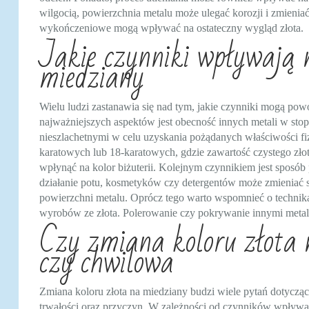
wilgocią, powierzchnia metalu może ulegać korozji i zmienia
wykończeniowe mogą wpływać na ostateczny wygląd złota.
Jakie czynniki wpływają 
miedziany
Wielu ludzi zastanawia się nad tym, jakie czynniki mogą po
najważniejszych aspektów jest obecność innych metali w stopi
nieszlachetnymi w celu uzyskania pożądanych właściwości fi
karatowych lub 18-karatowych, gdzie zawartość czystego złot
wpłynąć na kolor biżuterii. Kolejnym czynnikiem jest sposób
działanie potu, kosmetyków czy detergentów może zmieniać 
powierzchni metalu. Oprócz tego warto wspomnieć o technika
wyrobów ze złota. Polerowanie czy pokrywanie innymi met
Czy zmiana koloru złota 
czy chwilowa
Zmiana koloru złota na miedziany budzi wiele pytań dotycząc
trwałości oraz przyczyn. W zależności od czynników wpływa