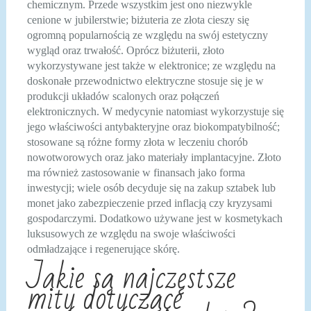
chemicznym. Przede wszystkim jest ono niezwykle
cenione w jubilerstwie; biżuteria ze złota cieszy się
ogromną popularnością ze względu na swój estetyczny
wygląd oraz trwałość. Oprócz biżuterii, złoto
wykorzystywane jest także w elektronice; ze względu na
doskonałe przewodnictwo elektryczne stosuje się je w
produkcji układów scalonych oraz połączeń
elektronicznych. W medycynie natomiast wykorzystuje się
jego właściwości antybakteryjne oraz biokompatybilność;
stosowane są różne formy złota w leczeniu chorób
nowotworowych oraz jako materiały implantacyjne. Złoto
ma również zastosowanie w finansach jako forma
inwestycji; wiele osób decyduje się na zakup sztabek lub
monet jako zabezpieczenie przed inflacją czy kryzysami
gospodarczymi. Dodatkowo używane jest w kosmetykach
luksusowych ze względu na swoje właściwości
odmładzające i regenerujące skórę.
Jakie są najczęstsze
mity dotyczące