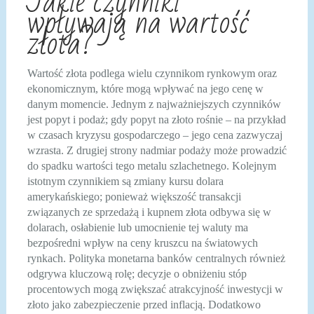
Jakie czynniki
wpływają na wartość
złota?
Wartość złota podlega wielu czynnikom rynkowym oraz
ekonomicznym, które mogą wpływać na jego cenę w
danym momencie. Jednym z najważniejszych czynników
jest popyt i podaż; gdy popyt na złoto rośnie – na przykład
w czasach kryzysu gospodarczego – jego cena zazwyczaj
wzrasta. Z drugiej strony nadmiar podaży może prowadzić
do spadku wartości tego metalu szlachetnego. Kolejnym
istotnym czynnikiem są zmiany kursu dolara
amerykańskiego; ponieważ większość transakcji
związanych ze sprzedażą i kupnem złota odbywa się w
dolarach, osłabienie lub umocnienie tej waluty ma
bezpośredni wpływ na ceny kruszcu na światowych
rynkach. Polityka monetarna banków centralnych również
odgrywa kluczową rolę; decyzje o obniżeniu stóp
procentowych mogą zwiększać atrakcyjność inwestycji w
złoto jako zabezpieczenie przed inflacją. Dodatkowo