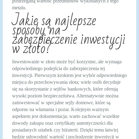
postrzeganą wartość przedmiotów wykonanych z tego
metalu.
Jakie są najlepsze
sposoby na
zabezpieczenie inwestycji
w złoto?
Inwestowanie w złoto może być korzystne, ale wymaga
odpowiedniego podejścia do zabezpieczenia tej
inwestycji. Pierwszym krokiem jest wybór odpowiedniego
miejsca do przechowywania złota; wiele osób decyduje
się na skorzystanie z sejfów bankowych, które oferują
wysoki poziom bezpieczeństwa. Alternatywnie można
zainwestować w specjalne sejfy domowe, które są
odporne na włamania i pożar. Kolejnym ważnym
aspektem jest dokumentacja; warto zachować wszelkie
dowody zakupu oraz certyfikaty autentyczności dla
posiadanych sztabek czy biżuterii. Dzięki temu łatwiej
będzie udowodnić wartość i pochodzenie inwestycji w