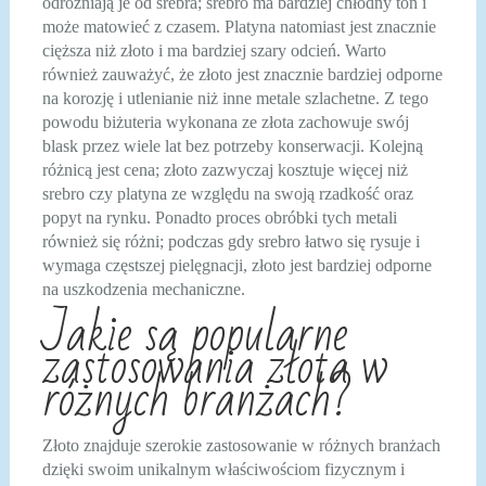
odróżniają je od srebra; srebro ma bardziej chłodny ton i
może matowieć z czasem. Platyna natomiast jest znacznie
cięższa niż złoto i ma bardziej szary odcień. Warto
również zauważyć, że złoto jest znacznie bardziej odporne
na korozję i utlenianie niż inne metale szlachetne. Z tego
powodu biżuteria wykonana ze złota zachowuje swój
blask przez wiele lat bez potrzeby konserwacji. Kolejną
różnicą jest cena; złoto zazwyczaj kosztuje więcej niż
srebro czy platyna ze względu na swoją rzadkość oraz
popyt na rynku. Ponadto proces obróbki tych metali
również się różni; podczas gdy srebro łatwo się rysuje i
wymaga częstszej pielęgnacji, złoto jest bardziej odporne
na uszkodzenia mechaniczne.
Jakie są popularne
zastosowania złota w
różnych branżach?
Złoto znajduje szerokie zastosowanie w różnych branżach
dzięki swoim unikalnym właściwościom fizycznym i