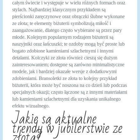
całym świecie i występuje w wielu różnych formach oraz
stylach. Najbardziej klasycznym przykładem są
pierścionki zaręczynowe oraz obrączki ślubne wykonane
ze złota; te elementy biżuterii symbolizują miłość i
zaangażowanie, dlatego często wybierane są przez pary
młode. Kolejnym popularnym rodzajem biżuterii są
naszyjniki oraz łańcuszki; te ozdoby mogą być proste lub
bogato zdobione kamieniami szlachetnymi i innymi
detalami. Kolczyki ze złota również cieszą się dużym
zainteresowaniem; dostępne są zarówno minimalistyczne
modele, jak i bardziej okazałe wersje z dodatkowymi
zdobieniami. Bransoletki ze złota to kolejny przykład
biżuterii, która może być noszona na co dzień lub podczas
specjalnych okazji; często łączone są z innymi materiałami
lub kamieniami szlachetnymi dla uzyskania unikalnego
efektu wizualnego.
Jakie są aktualne
trendy w jubilerstwie ze
złota?