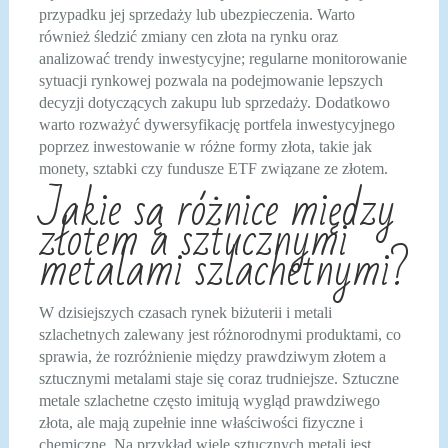
przypadku jej sprzedaży lub ubezpieczenia. Warto
również śledzić zmiany cen złota na rynku oraz
analizować trendy inwestycyjne; regularne monitorowanie
sytuacji rynkowej pozwala na podejmowanie lepszych
decyzji dotyczących zakupu lub sprzedaży. Dodatkowo
warto rozważyć dywersyfikację portfela inwestycyjnego
poprzez inwestowanie w różne formy złota, takie jak
monety, sztabki czy fundusze ETF związane ze złotem.
Jakie są różnice między
złotem a sztucznymi
metalami szlachetnymi?
W dzisiejszych czasach rynek biżuterii i metali
szlachetnych zalewany jest różnorodnymi produktami, co
sprawia, że rozróżnienie między prawdziwym złotem a
sztucznymi metalami staje się coraz trudniejsze. Sztuczne
metale szlachetne często imitują wygląd prawdziwego
złota, ale mają zupełnie inne właściwości fizyczne i
chemiczne. Na przykład wiele sztucznych metali jest