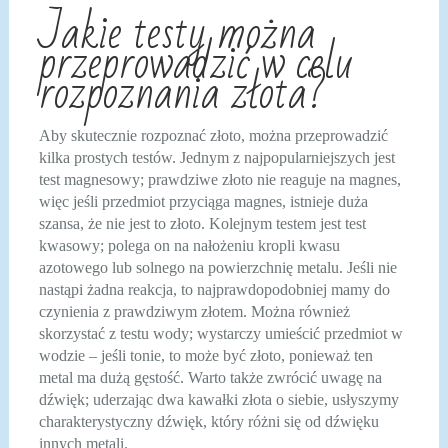
Jakie testy można
przeprowadzić w celu
rozpoznania złota?
Aby skutecznie rozpoznać złoto, można przeprowadzić
kilka prostych testów. Jednym z najpopularniejszych jest
test magnesowy; prawdziwe złoto nie reaguje na magnes,
więc jeśli przedmiot przyciąga magnes, istnieje duża
szansa, że nie jest to złoto. Kolejnym testem jest test
kwasowy; polega on na nałożeniu kropli kwasu
azotowego lub solnego na powierzchnię metalu. Jeśli nie
nastąpi żadna reakcja, to najprawdopodobniej mamy do
czynienia z prawdziwym złotem. Można również
skorzystać z testu wody; wystarczy umieścić przedmiot w
wodzie – jeśli tonie, to może być złoto, ponieważ ten
metal ma dużą gęstość. Warto także zwrócić uwagę na
dźwięk; uderzając dwa kawałki złota o siebie, usłyszymy
charakterystyczny dźwięk, który różni się od dźwięku
innych metali.