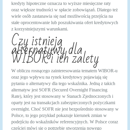
kredyty hipoteczne oznacza to wyższe miesięczne raty
oraz większe trudności w spłacie zobowiązań. Dlatego też
wiele osób zastanawia się nad możliwością przejścia na
stałe oprocentowanie lub poszukiwania ofert kredytowych
z korzystniejszymi warunkami.
Czy istnieją
alternatywy dla
WIBOR i ich zalety
W obliczu rosnącego zainteresowania tematem WIBOR-u
oraz jego wpływu na rynek kredytowy pojawiają się
pytania o alternatywy dla tego wskaźnika. Jedną z takich
alternatyw jest SOFR (Secured Overnight Financing
Rate), który jest stosowany w Stanach Zjednoczonych i
oparty jest na transakcjach zabezpieczonych pożyczkami
overnight. Choć SOFR nie jest bezpośrednio stosowany w
Polsce, to jego przykład pokazuje kierunek zmian w
podejściu do wskaźników referencyjnych. W Polsce coraz
częściej mówi się o potrzebie stworzenia nowego