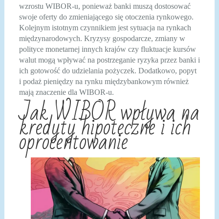
wzrostu WIBOR-u, ponieważ banki muszą dostosować
swoje oferty do zmieniającego się otoczenia rynkowego.
Kolejnym istotnym czynnikiem jest sytuacja na rynkach
międzynarodowych. Kryzysy gospodarcze, zmiany w
polityce monetarnej innych krajów czy fluktuacje kursów
walut mogą wpływać na postrzeganie ryzyka przez banki i
ich gotowość do udzielania pożyczek. Dodatkowo, popyt
i podaż pieniędzy na rynku międzybankowym również
mają znaczenie dla WIBOR-u.
Jak WIBOR wpływa na
kredyty hipoteczne i ich
oprocentowanie