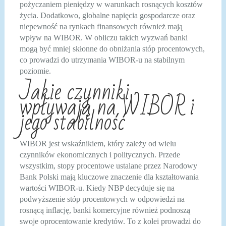
pożyczaniem pieniędzy w warunkach rosnących kosztów
życia. Dodatkowo, globalne napięcia gospodarcze oraz
niepewność na rynkach finansowych również mają
wpływ na WIBOR. W obliczu takich wyzwań banki
mogą być mniej skłonne do obniżania stóp procentowych,
co prowadzi do utrzymania WIBOR-u na stabilnym
poziomie.
Jakie czynniki
wpływają na WIBOR i
jego stabilność
WIBOR jest wskaźnikiem, który zależy od wielu
czynników ekonomicznych i politycznych. Przede
wszystkim, stopy procentowe ustalane przez Narodowy
Bank Polski mają kluczowe znaczenie dla kształtowania
wartości WIBOR-u. Kiedy NBP decyduje się na
podwyższenie stóp procentowych w odpowiedzi na
rosnącą inflację, banki komercyjne również podnoszą
swoje oprocentowanie kredytów. To z kolei prowadzi do