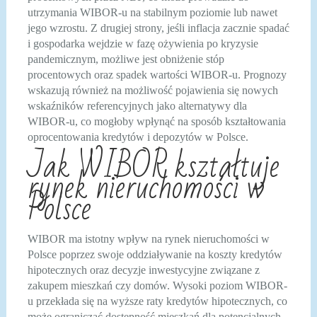
utrzymania WIBOR-u na stabilnym poziomie lub nawet
jego wzrostu. Z drugiej strony, jeśli inflacja zacznie spadać
i gospodarka wejdzie w fazę ożywienia po kryzysie
pandemicznym, możliwe jest obniżenie stóp
procentowych oraz spadek wartości WIBOR-u. Prognozy
wskazują również na możliwość pojawienia się nowych
wskaźników referencyjnych jako alternatywy dla
WIBOR-u, co mogłoby wpłynąć na sposób kształtowania
oprocentowania kredytów i depozytów w Polsce.
Jak WIBOR kształtuje
rynek nieruchomości w
Polsce
WIBOR ma istotny wpływ na rynek nieruchomości w
Polsce poprzez swoje oddziaływanie na koszty kredytów
hipotecznych oraz decyzje inwestycyjne związane z
zakupem mieszkań czy domów. Wysoki poziom WIBOR-
u przekłada się na wyższe raty kredytów hipotecznych, co
może ograniczać dostępność mieszkań dla potencjalnych