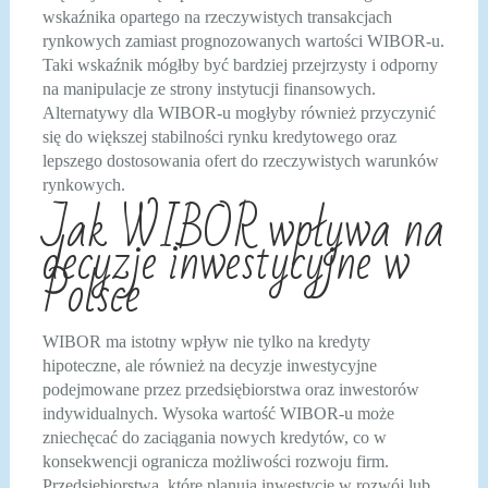
wskaźnika opartego na rzeczywistych transakcjach
rynkowych zamiast prognozowanych wartości WIBOR-u.
Taki wskaźnik mógłby być bardziej przejrzysty i odporny
na manipulacje ze strony instytucji finansowych.
Alternatywy dla WIBOR-u mogłyby również przyczynić
się do większej stabilności rynku kredytowego oraz
lepszego dostosowania ofert do rzeczywistych warunków
rynkowych.
Jak WIBOR wpływa na
decyzje inwestycyjne w
Polsce
WIBOR ma istotny wpływ nie tylko na kredyty
hipoteczne, ale również na decyzje inwestycyjne
podejmowane przez przedsiębiorstwa oraz inwestorów
indywidualnych. Wysoka wartość WIBOR-u może
zniechęcać do zaciągania nowych kredytów, co w
konsekwencji ogranicza możliwości rozwoju firm.
Przedsiębiorstwa, które planują inwestycje w rozwój lub