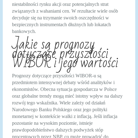
niestabilności rynku akcji oraz potencjalnych strat
związanych z wahaniami cen. W rezultacie wiele osób
decyduje się na trzymanie swoich oszczędności w
bezpiecznych instrumentach dłużnych lub lokatach
bankowych.
Jakie są prognozy
dotyczące przyszłości
WIBOR i jego wartości
Prognozy dotyczące przyszłości WIBOR-u są
przedmiotem intensywnej debaty wśród analityków i
ekonomistów. Obecna sytuacja gospodarcza w Polsce
oraz globalne trendy mogą mieć istotny wpływ na dalszy
rozwój tego wskaźnika. Wiele zależy od działań
Narodowego Banku Polskiego oraz jego polityki
monetarnej w kontekście walki z inflacją. Jeśli inflacja
pozostanie na wysokim poziomie, istnieje
prawdopodobieństwo dalszych podwyżek stóp
procentowych przez NBP, co może prowadzić do