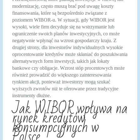
modernizację, często muszą brać pod uwagę koszty
finansowania, które są bezpośrednio związane z
poziomem WIBOR-u. W sytuacji, gdy WIBOR jest
wysoki, wiele firm decyduje się na wstrzymanie lub
ograniczenie swoich planów inwestycyjnych, co może
negatywnie wpłynąć na wzrost gospodarczy kraju. Z
drugiej strony, dla inwestorów indywidualnych wysokie
oprocentowanie kredytów może skłaniać do poszukiwania
alternatywnych form inwestycji, takich jak lokaty
bankowe czy obligacje. Wzrost stóp procentowych może
również prowadzić do większego zainteresowania
rynkiem akcji, ponieważ inwestorzy mogą szukać
wyższych zwrotów niż te oferowane przez tradycyjne
instrumenty dłużne.
Jak WIBOR wpływa na
rynek kredytów
konsumpcyjnych w
Polsce