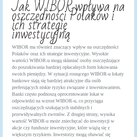
Jak WIBOR wpływa na
oszczędności Polaków i
ich strategię
inwestycyjną
WIBOR ma również znaczący wpływ na oszczędności
Polaków oraz ich strategie inwestycyjne. Wysokie
wartości WIBOR-u mogą skłaniać osoby oszczędzające
do poszukiwania bardziej opłacalnych form lokowania
swoich pieniędzy. W sytuacji rosnącego WIBOR-u lokaty
bankowe stają się bardziej atrakcyjne dla osób
preferujących niskie ryzyko związane z inwestowaniem.
Banki często podnoszą oprocentowanie lokat w
odpowiedzi na wzrost WIBOR-u, co przyciąga
oszczędzających szukających stabilnych i
przewidywalnych zwrotów. Z drugiej strony, wysoka
wartość WIBOR-u może zniechęcać do inwestycji w
akcje czy fundusze inwestycyjne, które wiążą się z
większym ryzykiem. Inwestorzy mogą obawiać się