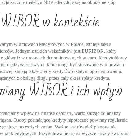
nflacja zacznie maleć, a NBP zdecyduje się na obniżenie stóp
a WIBOR w kontekście
wanym w umowach kredytowych w Polsce, istnieją także
obiorców. Jednym z takich wskaźników jest EURIBOR, który
sowany głównie w umowach denominowanych w euro. Kredytobiorcy
 lub międzynarodowymi, które mogą być stosowane w umowach
sowej istnieją także oferty kredytów o stałym oprocentowaniu.
anych z obsługą długu przez cały okres spłaty kredytu.
zmiany WIBOR i ich wpływ
encjalny wpływ na finanse osobiste, warto zacząć od analizy
wiązań. Osoby posiadające kredyty hipoteczne powinny regularnie
ące jego przyszłych zmian. Ważne jest również planowanie
 rat kredytowych. Przygotowanie się na wyższe koszty związane