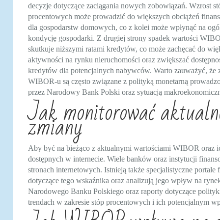
decyzje dotyczące zaciągania nowych zobowiązań. Wzrost st
procentowych może prowadzić do większych obciążeń fina
dla gospodarstw domowych, co z kolei może wpłynąć na ogó
kondycję gospodarki. Z drugiej strony spadek wartości WIB
skutkuje niższymi ratami kredytów, co może zachęcać do wię
aktywności na rynku nieruchomości oraz zwiększać dostępno
kredytów dla potencjalnych nabywców. Warto zauważyć, że 
WIBOR-u są często związane z polityką monetarną prowadz
przez Narodowy Bank Polski oraz sytuacją makroekonomiczn
Jak monitorować aktualn
zmiany
Aby być na bieżąco z aktualnymi wartościami WIBOR oraz ich
dostępnych w internecie. Wiele banków oraz instytucji fin
stronach internetowych. Istnieją także specjalistyczne portale 
dotyczące tego wskaźnika oraz analizują jego wpływ na ryn
Narodowego Banku Polskiego oraz raporty dotyczące polityki
trendach w zakresie stóp procentowych i ich potencjalnym