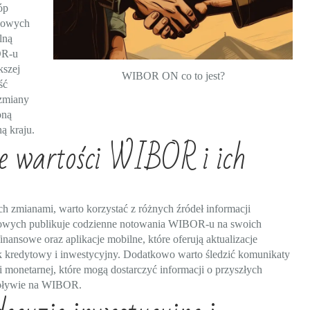
óp
nsowych
lną
OR-u
kszej
WIBOR ON co to jest?
ść
zmiany
oną
ą kraju.
e wartości WIBOR i ich
 zmianami, warto korzystać z różnych źródeł informacji
ansowych publikuje codzienne notowania WIBOR-u na swoich
finansowe oraz aplikacje mobilne, które oferują aktualizacje
ek kredytowy i inwestycyjny. Dodatkowo warto śledzić komunikaty
 monetarnej, które mogą dostarczyć informacji o przyszłych
 wpływie na WIBOR.