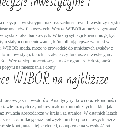
yzje inwestycyjne i
a decyzje inwestycyjne oraz oszczędnościowe. Inwestorzy często
h instrumentów finansowych. Wzrost WIBOR-u może sugerować,
e zyski z lokat bankowych. W takiej sytuacji klienci mogą być
ty o stałym oprocentowaniu, które oferują lepsze warunki w
eśli WIBOR spada, może to prowadzić do mniejszych zysków z
form inwestycji, takich jak akcje czy fundusze inwestycyjne.
i. Wzrost stóp procentowych może ograniczać dostępność
 popytu na mieszkania i domy.
ące WIBOR na najbliższe
biorców, jak i inwestorów. Analitycy rynkowi oraz ekonomiści
podstawie różnych czynników makroekonomicznych, takich jak
 sytuacja gospodarcza w kraju i za granicą. W ostatnich latach
z rosnącą inflacją oraz podwyżkami stóp procentowych przez
 się kontynuacji tej tendencji, co wpłynie na wysokość rat