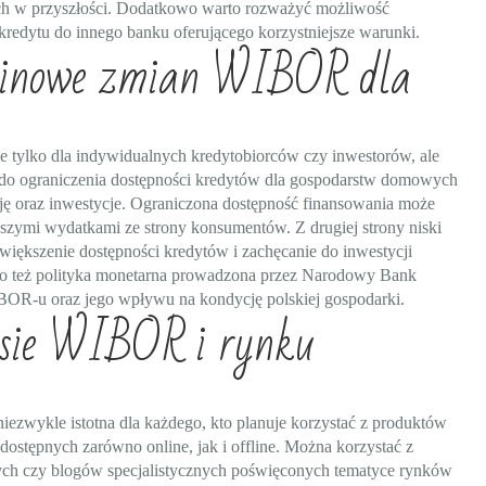
h w przyszłości. Dodatkowo warto rozważyć możliwość
redytu do innego banku oferującego korzystniejsze warunki.
rminowe zmian WIBOR dla
tylko dla indywidualnych kredytobiorców czy inwestorów, ale
do ograniczenia dostępności kredytów dla gospodarstw domowych
ję oraz inwestycje. Ograniczona dostępność finansowania może
zymi wydatkami ze strony konsumentów. Z drugiej strony niski
iększenie dostępności kredytów i zachęcanie do inwestycji
go też polityka monetarna prowadzona przez Narodowy Bank
IBOR-u oraz jego wpływu na kondycję polskiej gospodarki.
esie WIBOR i rynku
ezwykle istotna dla każdego, kto planuje korzystać z produktów
dostępnych zarówno online, jak i offline. Można korzystać z
ych czy blogów specjalistycznych poświęconych tematyce rynków