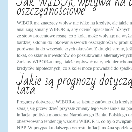
Jak WIBOR wpływa na dec
oszczędnościowe
WIBOR ma znaczący wpływ nie tylko na kredyty, ale także n
analizują zmiany WIBOR-u, aby ocenić opłacalność różnyc
że stopy procentowe rosną, co z kolei może wpłynąć na wyższ
bardziej skłonni do lokowania swoich oszczędności w produk
porównaniu do wcześniejszych okresów. Z drugiej strony, j
lokat, co skłania inwestorów do poszukiwania alternatywnych 
Zmiany WIBOR-u mogą także wpływać na rynek nieruchomośc
kredytów hipotecznych, co z kolei może prowadzić do spadku
Jakie są prognozy dotycz
lata
Prognozy dotyczące WIBOR-u są istotne zarówno dla kredyto
starają się przewidzieć przyszłe zmiany tego wskaźnika na 
inflacja, polityka monetarna Narodowego Banku Polskiego oraz
obserwowano tendencję wzrostu WIBOR-u, co było związane 
NBP. W przypadku dalszego wzrostu inflacji można spodziewać