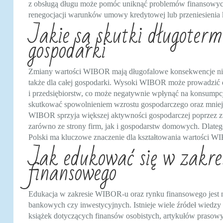
z obsługą długu może pomóc uniknąć problemów finansowyc
renegocjacji warunków umowy kredytowej lub przeniesienia k
Jakie są skutki długote
gospodarki
Zmiany wartości WIBOR mają długofalowe konsekwencje nie 
także dla całej gospodarki. Wysoki WIBOR może prowadzić 
i przedsiębiorstw, co może negatywnie wpłynąć na konsumpc
skutkować spowolnieniem wzrostu gospodarczego oraz mniejs
WIBOR sprzyja większej aktywności gospodarczej poprzez zw
zarówno ze strony firm, jak i gospodarstw domowych. Dlate
Polski ma kluczowe znaczenie dla kształtowania wartości W
Jak edukować się w zakr
finansowego
Edukacja w zakresie WIBOR-u oraz rynku finansowego jest ni
bankowych czy inwestycyjnych. Istnieje wiele źródeł wiedzy 
książek dotyczących finansów osobistych, artykułów prasow