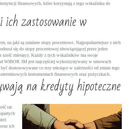
stytucji finansowych, które korzystają z tego wskaźnika do
 ich zastosowanie w
, na jaki są ustalane stopy procentowe. Najpopularniejsze z nich
 się do stopy procentowej obowiązującej przez jeden
 sześć miesięcy. Każdy z tych wskaźników ma swoje
kład WIBOR 3M jest najczęściej wykorzystywany w umowach
 być dostosowywane co trzy miesiące w zależności od zmian tego
terminowych instrumentach finansowych oraz pożyczkach.
ają na kredyty hipoteczne
ść rat
opartych
nież
oraz ich