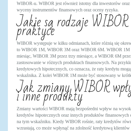
WIBOR-u. WIBOR jest również istotny dla inwestorów oraz in
wyceny instrumentów finansowych oraz oceny ryzyka.
Jakie są rodzaje WIBOR i
praktyce
WIBOR występuje w kilku odmianach, które różnią się okresem
to WIBOR 1M, WIBOR 3M oraz WIBOR 6M. WIBOR 1M odnosi
miesiąc, WIBOR 3M przez trzy miesiące, a WIBOR 6M przez
zastosowanie w różnych produktach finansowych. Na przy
kredytowych hipotecznych, co oznacza, że raty kredytu mogą
wskaźnika. Z kolei WIBOR 1M może być stosowany w krótko
Jak zmiany WIBOR wpływ
i inne produkty
Zmiany wartości WIBOR mają bezpośredni wpływ na wysoko
kredytów hipotecznych oraz innych produktów finansowych 
na tym wskaźniku. Kiedy WIBOR rośnie, raty kredytów rów
wzrastają, co może wpłynąć na zdolność kredytową klientów 