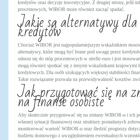
kredytów oraz decyzje inwestycyjne. Z drugiej strony, jeśli i
procentowych, WIBOR może również zacząć spadać.
Jakie są alternatywy dl
kredytów
Chociaż WIBOR jest najpopularniejszym wskaźnikiem stoso
alternatywy, które mogą być brane pod uwagę przez kredyt
odnosi się do stóp procentowych w strefie euro i jest sto
mogą również spotkać się z innymi wskaźnikami krajowymi
kredytowych. Dla osób szukających większej stabilności finan
Takie rozwiązanie pozwala na przewidywalność kosztów związ
Jak przygotować się na 
na finanse osobiste
Aby skutecznie przygotować się na zmiany WIBOR-u i ich pot
własnej sytuacji finansowej oraz struktury posiadanych zobo
monitorować wartość WIBOR-u oraz śledzić prognozy dotycz
budżetu domowego z uwzględnieniem ewentualnych wzrostów