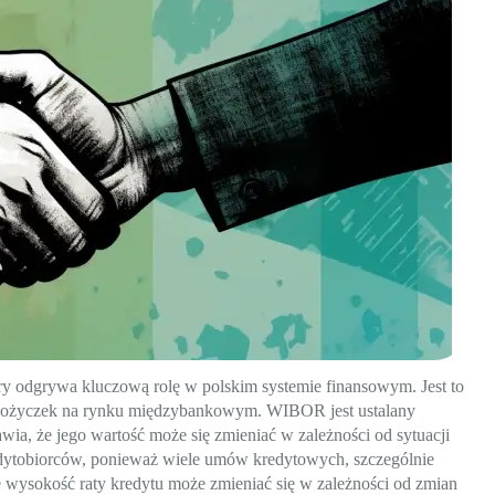
y odgrywa kluczową rolę w polskim systemie finansowym. Jest to
m pożyczek na rynku międzybankowym. WIBOR jest ustalany
awia, że jego wartość może się zmieniać w zależności od sytuacji
ytobiorców, ponieważ wiele umów kredytowych, szczególnie
e wysokość raty kredytu może zmieniać się w zależności od zmian