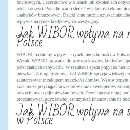
finansowych. Uczestnictwo w kursach lub szkoleniach dotycz
wiele korzyści. Ponadto warto śledzić wiadomości ekonomicz
analityków branżowych. Dzięki temu można uzyskać aktualn
wpływie na rynek kredytowy i inwestycyjny.
Jak WIBOR wpływa na ry
Polsce
WIBOR ma istotny wpływ na rynek nieruchomości w Polsce, a
Wysoki WIBOR prowadzi do wzrostu kosztów kredytów hipote
potencjalnych nabywców. W rezultacie spada popyt na nieruc
mieszkań. Z drugiej strony, niski WIBOR sprzyja większej d
zainteresowanie zakupem mieszkań i domów. Wzrost popytu n
kolei może przyciągać inwestorów oraz deweloperów. Zmi
nowych inwestycji mieszkaniowych. Deweloperzy mogą być bar
procentowych, gdyż łatwiej jest uzyskać finansowanie na bu
Jak WIBOR wpływa na sta
w Polsce