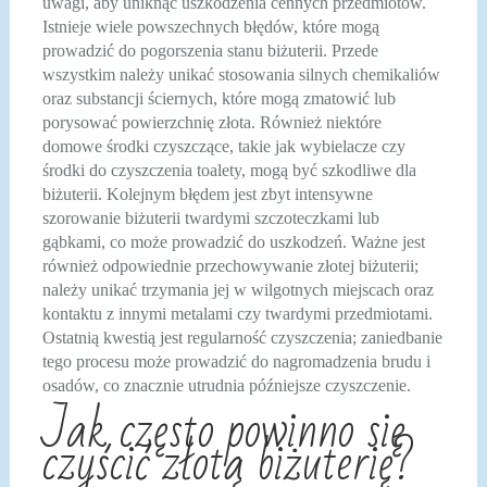
uwagi, aby uniknąć uszkodzenia cennych przedmiotów.
Istnieje wiele powszechnych błędów, które mogą
prowadzić do pogorszenia stanu biżuterii. Przede
wszystkim należy unikać stosowania silnych chemikaliów
oraz substancji ściernych, które mogą zmatowić lub
porysować powierzchnię złota. Również niektóre
domowe środki czyszczące, takie jak wybielacze czy
środki do czyszczenia toalety, mogą być szkodliwe dla
biżuterii. Kolejnym błędem jest zbyt intensywne
szorowanie biżuterii twardymi szczoteczkami lub
gąbkami, co może prowadzić do uszkodzeń. Ważne jest
również odpowiednie przechowywanie złotej biżuterii;
należy unikać trzymania jej w wilgotnych miejscach oraz
kontaktu z innymi metalami czy twardymi przedmiotami.
Ostatnią kwestią jest regularność czyszczenia; zaniedbanie
tego procesu może prowadzić do nagromadzenia brudu i
osadów, co znacznie utrudnia późniejsze czyszczenie.
Jak często powinno się
czyścić złotą biżuterię?