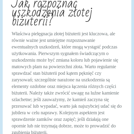
Jak rozpoznać
uszkodzenia złotej
biżuterii?
Właściwa pielęgnacja złotej biżuterii jest kluczowa, ale
równie ważne jest umiejętne rozpoznawanie
ewentualnych uszkodzeń, które mogą wystąpić podczas
użytkowania. Pierwszym sygnałem świadczącym o
uszkodzeniu może być zmiana koloru lub pojawienie się
matowych plam na powierzchni złota. Warto regularnie
sprawdzać stan biżuterii pod kątem pęknięć czy
zarysowań; szczególnie narażone na uszkodzenia są
elementy ozdobne oraz miejsca łączenia różnych części
biżuterii. Należy także zwrócić uwagę na luźne kamienie
szlachetne; jeśli zauważymy, że kamień zaczyna się
przesuwać lub wypadać, warto jak najszybciej udać się do
jubilera w celu naprawy. Kolejnym aspektem jest
sprawdzenie zamków oraz zapięć; jeśli działają one
opornie lub nie trzymają dobrze, może to prowadzić do
zgubienia biżuterii.