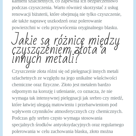
kamieni szlachetnych, co zapewnia ich bezpieczeństwo
podczas czyszczenia. Warto również skorzystać z usług
renowacji biżuterii, które obejmują nie tylko czyszczenie,
ale także naprawę uszkodzeń oraz polerowanie
powierzchni w celu przywrócenia oryginalnego blasku.
Jakie są różnice między
czyszczeniem złota a
innych metali?
Czyszczenie złota różni się od pielęgnacji innych metali
szlachetnych ze względu na jego unikalne właściwości
chemiczne oraz fizyczne. Złoto jest metalem bardzo
odpornym na korozję i utlenianie, co oznacza, że nie
wymaga tak intensywnej pielęgnacji jak srebro czy miedź,
które łatwiej ulegają matowieniu i przebarwieniom pod
wpływem czynników atmosferycznych czy chemicznych.
Podczas gdy srebro często wymaga stosowania
specjalnych środków antyoksydacyjnych oraz regularnego
polerowania w celu zachowania blasku, złoto można