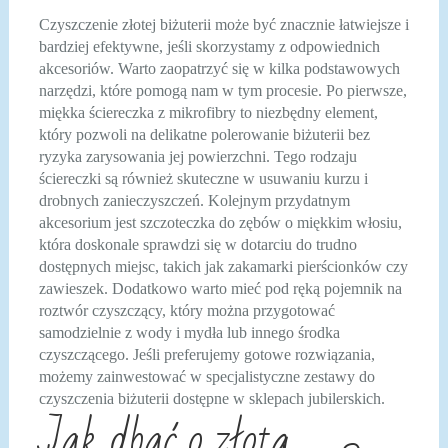
Czyszczenie złotej biżuterii może być znacznie łatwiejsze i
bardziej efektywne, jeśli skorzystamy z odpowiednich
akcesoriów. Warto zaopatrzyć się w kilka podstawowych
narzędzi, które pomogą nam w tym procesie. Po pierwsze,
miękka ściereczka z mikrofibry to niezbędny element,
który pozwoli na delikatne polerowanie biżuterii bez
ryzyka zarysowania jej powierzchni. Tego rodzaju
ściereczki są również skuteczne w usuwaniu kurzu i
drobnych zanieczyszczeń. Kolejnym przydatnym
akcesorium jest szczoteczka do zębów o miękkim włosiu,
która doskonale sprawdzi się w dotarciu do trudno
dostępnych miejsc, takich jak zakamarki pierścionków czy
zawieszek. Dodatkowo warto mieć pod ręką pojemnik na
roztwór czyszczący, który można przygotować
samodzielnie z wody i mydła lub innego środka
czyszczącego. Jeśli preferujemy gotowe rozwiązania,
możemy zainwestować w specjalistyczne zestawy do
czyszczenia biżuterii dostępne w sklepach jubilerskich.
Jak dbać o złotą