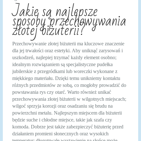
Jakie są najlepsze
sposoby przechowywania
złotej biżuterii?
Przechowywanie złotej biżuterii ma kluczowe znaczenie
dla jej trwałości oraz estetyki. Aby uniknąć zarysowań i
uszkodzeń, najlepiej trzymać każdy element osobno;
idealnym rozwiązaniem są specjalistyczne pudełka
jubilerskie z przegródkami lub woreczki wykonane z
miękkiego materiału. Dzięki temu unikniemy kontaktu
różnych przedmiotów ze sobą, co mogłoby prowadzić do
powstawania rys czy otarć. Warto również unikać
przechowywania złotej biżuterii w wilgotnych miejscach;
wilgoć sprzyja korozji oraz osadzaniu się brudu na
powierzchni metalu. Najlepszym miejscem dla biżuterii
będzie suche i chłodne miejsce, takie jak szafa czy
komoda. Dobrze jest także zabezpieczyć biżuterię przed
działaniem promieni słonecznych oraz wysokich
temperatur; długotrwałe wystawienie na słońce może