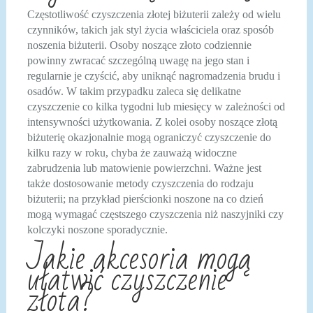
Częstotliwość czyszczenia złotej biżuterii zależy od wielu
czynników, takich jak styl życia właściciela oraz sposób
noszenia biżuterii. Osoby noszące złoto codziennie
powinny zwracać szczególną uwagę na jego stan i
regularnie je czyścić, aby uniknąć nagromadzenia brudu i
osadów. W takim przypadku zaleca się delikatne
czyszczenie co kilka tygodni lub miesięcy w zależności od
intensywności użytkowania. Z kolei osoby noszące złotą
biżuterię okazjonalnie mogą ograniczyć czyszczenie do
kilku razy w roku, chyba że zauważą widoczne
zabrudzenia lub matowienie powierzchni. Ważne jest
także dostosowanie metody czyszczenia do rodzaju
biżuterii; na przykład pierścionki noszone na co dzień
mogą wymagać częstszego czyszczenia niż naszyjniki czy
kolczyki noszone sporadycznie.
Jakie akcesoria mogą
ułatwić czyszczenie
złota?