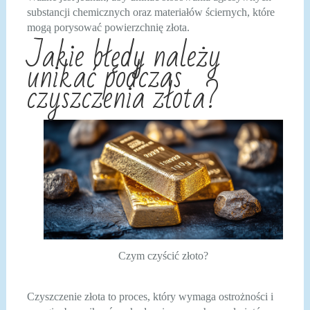
substancji chemicznych oraz materiałów ściernych, które
mogą porysować powierzchnię złota.
Jakie błędy należy
unikać podczas
czyszczenia złota?
Czym czyścić złoto?
Czyszczenie złota to proces, który wymaga ostrożności i