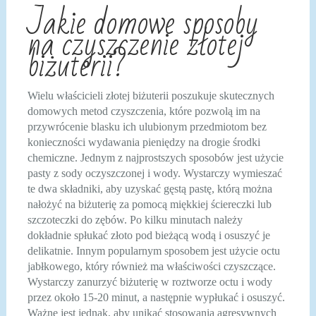
Jakie domowe sposoby
na czyszczenie złotej
biżuterii?
Wielu właścicieli złotej biżuterii poszukuje skutecznych
domowych metod czyszczenia, które pozwolą im na
przywrócenie blasku ich ulubionym przedmiotom bez
konieczności wydawania pieniędzy na drogie środki
chemiczne. Jednym z najprostszych sposobów jest użycie
pasty z sody oczyszczonej i wody. Wystarczy wymieszać
te dwa składniki, aby uzyskać gęstą pastę, którą można
nałożyć na biżuterię za pomocą miękkiej ściereczki lub
szczoteczki do zębów. Po kilku minutach należy
dokładnie spłukać złoto pod bieżącą wodą i osuszyć je
delikatnie. Innym popularnym sposobem jest użycie octu
jabłkowego, który również ma właściwości czyszczące.
Wystarczy zanurzyć biżuterię w roztworze octu i wody
przez około 15-20 minut, a następnie wypłukać i osuszyć.
Ważne jest jednak, aby unikać stosowania agresywnych