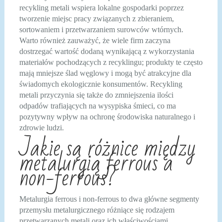
recykling metali wspiera lokalne gospodarki poprzez
tworzenie miejsc pracy związanych z zbieraniem,
sortowaniem i przetwarzaniem surowców wtórnych.
Warto również zauważyć, że wiele firm zaczyna
dostrzegać wartość dodaną wynikającą z wykorzystania
materiałów pochodzących z recyklingu; produkty te często
mają mniejsze ślad węglowy i mogą być atrakcyjne dla
świadomych ekologicznie konsumentów. Recykling
metali przyczynia się także do zmniejszenia ilości
odpadów trafiających na wysypiska śmieci, co ma
pozytywny wpływ na ochronę środowiska naturalnego i
zdrowie ludzi.
Jakie są różnice między
metalurgią ferrous a
non-ferrous?
Metalurgia ferrous i non-ferrous to dwa główne segmenty
przemysłu metalurgicznego różniące się rodzajem
przetwarzanych metali oraz ich właściwościami