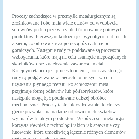
Procesy zachodzące w przemyśle metalurgicznym są
zróżnicowane i obejmują wiele etapów od wydobycia
surowców po ich przetwarzanie i formowanie gotowych
produktów. Pierwszym krokiem jest wydobycie rud metali
z ziemi, co odbywa się za pomocą różnych metod
górniczych. Następnie rudy te poddawane są procesom
wzbogacania, które mają na celu usunięcie niepożądanych
składników oraz zwiększenie zawartości metalu.
Kolejnym etapem jest proces topnienia, podczas którego
rudy są podgrzewane w piecach hutniczych w celu
uzyskania płynnego metalu. Po schłodzeniu metal
przyjmuje formę odlewów lub półfabrykatów, które
następnie mogą być poddawane dalszej obróbce
mechanicznej. Procesy takie jak walcowanie, kucie czy
gięcie pozwalają na nadanie odpowiednich kształtów i
wymiarów finalnym produktom. Współczesna metalurgia
korzysta również z technologii takich jak spawanie czy
lutowanie, które umożliwiają łączenie różnych elementów
metalowych w jedną całość.