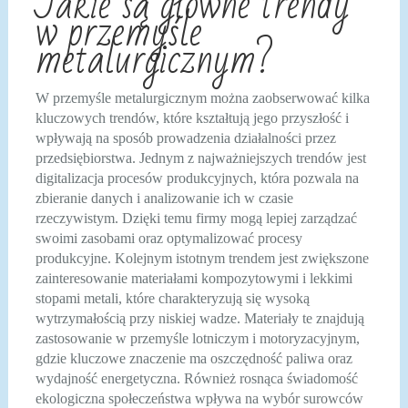
Jakie są główne trendy
w przemyśle
metalurgicznym?
W przemyśle metalurgicznym można zaobserwować kilka
kluczowych trendów, które kształtują jego przyszłość i
wpływają na sposób prowadzenia działalności przez
przedsiębiorstwa. Jednym z najważniejszych trendów jest
digitalizacja procesów produkcyjnych, która pozwala na
zbieranie danych i analizowanie ich w czasie
rzeczywistym. Dzięki temu firmy mogą lepiej zarządzać
swoimi zasobami oraz optymalizować procesy
produkcyjne. Kolejnym istotnym trendem jest zwiększone
zainteresowanie materiałami kompozytowymi i lekkimi
stopami metali, które charakteryzują się wysoką
wytrzymałością przy niskiej wadze. Materiały te znajdują
zastosowanie w przemyśle lotniczym i motoryzacyjnym,
gdzie kluczowe znaczenie ma oszczędność paliwa oraz
wydajność energetyczna. Również rosnąca świadomość
ekologiczna społeczeństwa wpływa na wybór surowców