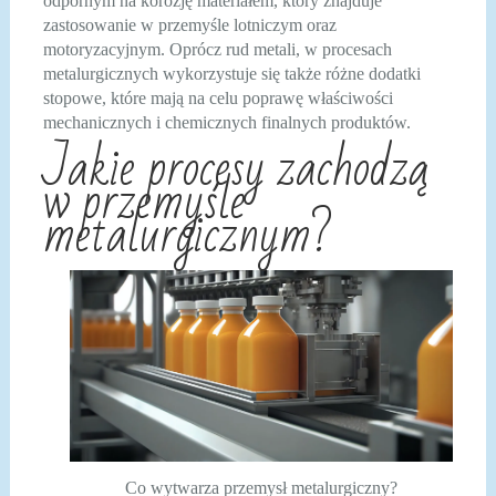
odpornym na korozję materiałem, który znajduje
zastosowanie w przemyśle lotniczym oraz
motoryzacyjnym. Oprócz rud metali, w procesach
metalurgicznych wykorzystuje się także różne dodatki
stopowe, które mają na celu poprawę właściwości
mechanicznych i chemicznych finalnych produktów.
Jakie procesy zachodzą
w przemyśle
metalurgicznym?
Co wytwarza przemysł metalurgiczny?