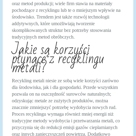
oraz metod produkcji; wiele firm stawia na materiały
pochodzące z recyklingu lub te o mniejszym wpływie na
środowisko. Trendem jest także rozwój technologii
addytywnych, które umożliwiają tworzenie
skomplikowanych struktur bez potrzeby stosowania
tradycyjnych metod obróbczych.
Jakie są korzyści
płynące z recyklingu
metali?
Recykling metali niesie ze sobą wiele korzyści zarówno
dla środowiska, jak i dla gospodarki. Przede wszystkim
pozwala on na oszczędność surowców naturalnych;
odzyskując metale ze zużytych produktów, można
znacznie zmniejszyć potrzebę wydobycia nowych rud.
Proces recyklingu wymaga również mniej energii niż
tradycyjne metody wydobycia i przetwarzania metali, co
przyczynia się do redukcji emisji gazów cieplarnianych
oraz innych zanieczyszczeń powietrza. Dodatkowo