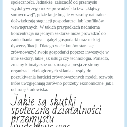
społeczności. Jednakże, zależność od przemysłu
wydobywczego może prowadzić do tzw. „klątwy
surowcowej”, gdzie kraje bogate w zasoby naturalne
doświadczają stagnacji gospodarczej lub konfliktów
wewnętrznych. W takich przypadkach nadmierna
koncentracja na jednym sektorze może prowadzić do
zaniedbania innych gałęzi gospodarki oraz niskiej
dywersyfikacji. Dlatego wiele krajów stara się
zrównoważyć swoje gospodarki poprzez inwestycje w
inne sektory, takie jak usługi czy technologia. Ponadto,
zmiany klimatyczne oraz rosnąca presja ze strony
organizacji ekologicznych skłaniają rządy do
poszukiwania bardziej zrównoważonych modeli rozwoju,
które uwzględniają zarówno potrzeby ekonomiczne, jak i
ochronę środowiska.
Jakie są skutki
społeczne działalności
przemysłu
wydobywczego