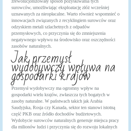
zrewolucjonizowały sposób pozyskiwania tych
surowców, umożliwiając eksploatację złóż wcześniej
uznawanych za nieopłacalne. Warto również wspomnieć o
innowacjach związanych z recyklingiem surowców oraz
odzyskiem metali szlachetnych z odpadów
przemysłowych, co przyczynia się do zmniejszenia
negatywnego wpływu na środowisko oraz oszczędności
zasobów naturalnych.
Jak przemysł
wydobywczy wpływa na
gospodarki krajów
Przemysł wydobywczy ma ogromny wpływ na
gospodarki wielu krajów, zwłaszcza tych bogatych w
zasoby naturalne. W państwach takich jak Arabia
Saudyjska, Rosja czy Kanada, sektor ten stanowi istotną
część PKB oraz źródło dochodów budżetowych.
Wydobycie surowców naturalnych generuje miejsca pracy
dla milionów ludzi i przyczynia się do rozwoju lokalnych