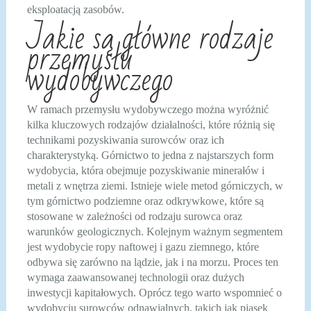
eksploatacją zasobów.
Jakie są główne rodzaje
przemysłu
wydobywczego
W ramach przemysłu wydobywczego można wyróżnić
kilka kluczowych rodzajów działalności, które różnią się
technikami pozyskiwania surowców oraz ich
charakterystyką. Górnictwo to jedna z najstarszych form
wydobycia, która obejmuje pozyskiwanie minerałów i
metali z wnętrza ziemi. Istnieje wiele metod górniczych, w
tym górnictwo podziemne oraz odkrywkowe, które są
stosowane w zależności od rodzaju surowca oraz
warunków geologicznych. Kolejnym ważnym segmentem
jest wydobycie ropy naftowej i gazu ziemnego, które
odbywa się zarówno na lądzie, jak i na morzu. Proces ten
wymaga zaawansowanej technologii oraz dużych
inwestycji kapitałowych. Oprócz tego warto wspomnieć o
wydobyciu surowców odnawialnych, takich jak piasek