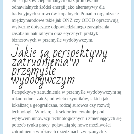
emisji gazów cieplarnianych oraz promowanie
odnawialnych źródeł energii jako alternatywy dla
tradycyjnych surowców kopalnych. Ponadto organizacje
międzynarodowe takie jak ONZ czy OECD opracowują
wytyczne dotyczące odpowiedzialnego zarządzania
zasobami naturalnymi oraz etycznych praktyk
biznesowych w przemyśle wydobywczym.
Jakie są perspektywy
zatrudnienia w
przemyśle
wydobywczym
Perspektywy zatrudnienia w przemyśle wydobywczym są
różnorodne i zależą od wielu czynników, takich jak
lokalizacja geograficzna, rodzaj surowca czy rozwój
technologii. W miarę jak sektor ten ewoluuje pod
wpływem innowacji technologicznych i zmieniających się
potrzeb rynku pracy, pojawiają się nowe możliwości
zatrudnienia w różnych dziedzinach związanych z