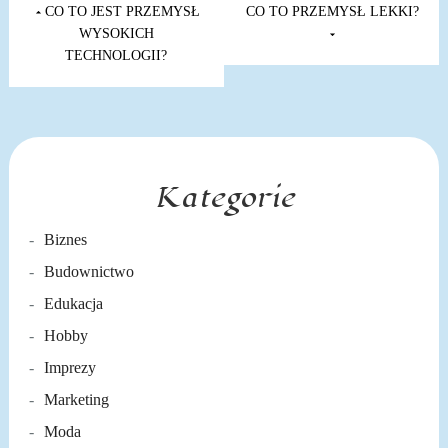
wpisu
CO TO JEST PRZEMYSŁ
CO TO PRZEMYSŁ LEKKI?
WYSOKICH
TECHNOLOGII?
Kategorie
Biznes
Budownictwo
Edukacja
Hobby
Imprezy
Marketing
Moda