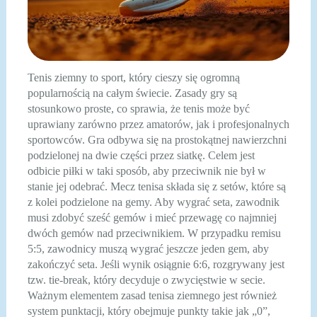
Tenis ziemny to sport, który cieszy się ogromną
popularnością na całym świecie. Zasady gry są
stosunkowo proste, co sprawia, że tenis może być
uprawiany zarówno przez amatorów, jak i profesjonalnych
sportowców. Gra odbywa się na prostokątnej nawierzchni
podzielonej na dwie części przez siatkę. Celem jest
odbicie piłki w taki sposób, aby przeciwnik nie był w
stanie jej odebrać. Mecz tenisa składa się z setów, które są
z kolei podzielone na gemy. Aby wygrać seta, zawodnik
musi zdobyć sześć gemów i mieć przewagę co najmniej
dwóch gemów nad przeciwnikiem. W przypadku remisu
5:5, zawodnicy muszą wygrać jeszcze jeden gem, aby
zakończyć seta. Jeśli wynik osiągnie 6:6, rozgrywany jest
tzw. tie-break, który decyduje o zwycięstwie w secie.
Ważnym elementem zasad tenisa ziemnego jest również
system punktacji, który obejmuje punkty takie jak „0”,