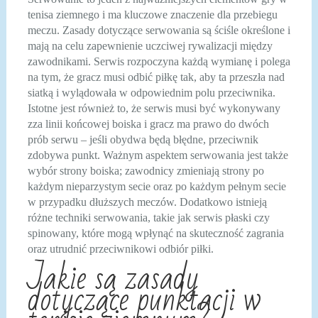
tenisa ziemnego i ma kluczowe znaczenie dla przebiegu
meczu. Zasady dotyczące serwowania są ściśle określone i
mają na celu zapewnienie uczciwej rywalizacji między
zawodnikami. Serwis rozpoczyna każdą wymianę i polega
na tym, że gracz musi odbić piłkę tak, aby ta przeszła nad
siatką i wylądowała w odpowiednim polu przeciwnika.
Istotne jest również to, że serwis musi być wykonywany
zza linii końcowej boiska i gracz ma prawo do dwóch
prób serwu – jeśli obydwa będą błędne, przeciwnik
zdobywa punkt. Ważnym aspektem serwowania jest także
wybór strony boiska; zawodnicy zmieniają strony po
każdym nieparzystym secie oraz po każdym pełnym secie
w przypadku dłuższych meczów. Dodatkowo istnieją
różne techniki serwowania, takie jak serwis płaski czy
spinowany, które mogą wpłynąć na skuteczność zagrania
oraz utrudnić przeciwnikowi odbiór piłki.
Jakie są zasady
dotyczące punktacji w