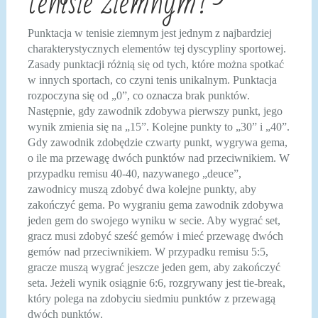
tenisie ziemnym?
Punktacja w tenisie ziemnym jest jednym z najbardziej
charakterystycznych elementów tej dyscypliny sportowej.
Zasady punktacji różnią się od tych, które można spotkać
w innych sportach, co czyni tenis unikalnym. Punktacja
rozpoczyna się od „0”, co oznacza brak punktów.
Następnie, gdy zawodnik zdobywa pierwszy punkt, jego
wynik zmienia się na „15”. Kolejne punkty to „30” i „40”.
Gdy zawodnik zdobędzie czwarty punkt, wygrywa gema,
o ile ma przewagę dwóch punktów nad przeciwnikiem. W
przypadku remisu 40-40, nazywanego „deuce”,
zawodnicy muszą zdobyć dwa kolejne punkty, aby
zakończyć gema. Po wygraniu gema zawodnik zdobywa
jeden gem do swojego wyniku w secie. Aby wygrać set,
gracz musi zdobyć sześć gemów i mieć przewagę dwóch
gemów nad przeciwnikiem. W przypadku remisu 5:5,
gracze muszą wygrać jeszcze jeden gem, aby zakończyć
seta. Jeżeli wynik osiągnie 6:6, rozgrywany jest tie-break,
który polega na zdobyciu siedmiu punktów z przewagą
dwóch punktów.