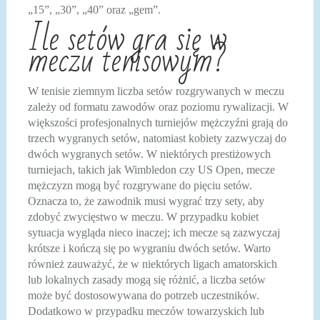
„15”, „30”, „40” oraz „gem”.
Ile setów gra się w
meczu tenisowym?
W tenisie ziemnym liczba setów rozgrywanych w meczu
zależy od formatu zawodów oraz poziomu rywalizacji. W
większości profesjonalnych turniejów mężczyźni grają do
trzech wygranych setów, natomiast kobiety zazwyczaj do
dwóch wygranych setów. W niektórych prestiżowych
turniejach, takich jak Wimbledon czy US Open, mecze
mężczyzn mogą być rozgrywane do pięciu setów.
Oznacza to, że zawodnik musi wygrać trzy sety, aby
zdobyć zwycięstwo w meczu. W przypadku kobiet
sytuacja wygląda nieco inaczej; ich mecze są zazwyczaj
krótsze i kończą się po wygraniu dwóch setów. Warto
również zauważyć, że w niektórych ligach amatorskich
lub lokalnych zasady mogą się różnić, a liczba setów
może być dostosowywana do potrzeb uczestników.
Dodatkowo w przypadku meczów towarzyskich lub