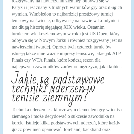
rozgrywany na nawierzchni ziemnej; odbywa się w
Paryżu i jest znany z trudnych warunków gry oraz długich
wymian. Wimbledon to najbardziej prestiżowy turniej
tenisowy na świecie; odbywa się na trawie w Londynie i
ma długą historię sięgającą XIX wieku. Ostatnim
turniejem wielkoszlemowym w roku jest US Open, który
odbywa się w Nowym Jorku i również rozgrywany jest na
nawierzchni twardej. Oprócz tych czterech turniejów
istnieją także inne ważne imprezy tenisowe, takie jak ATP
Finals czy WTA Finals, które kończą sezon dla
najlepszych zawodników zarówno mężczyzn, jak i kobiet.
Jakie są podstawowe
techniki uderzeń w
tenisie ziemnym?
Technika uderzeń jest kluczowym elementem gry w tenisa
ziemnego i może decydować o sukcesie zawodnika na
korcie. Istnieje kilka podstawowych uderzeń, które każdy
gracz powinien opanować: forehand, backhand oraz