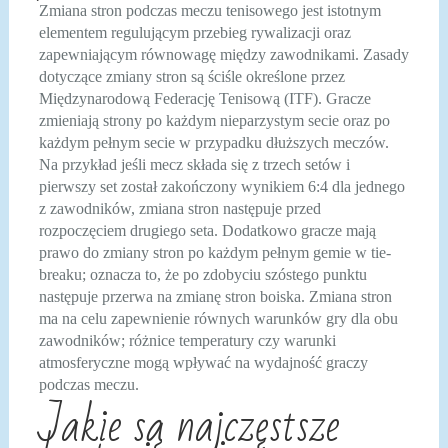
Zmiana stron podczas meczu tenisowego jest istotnym
elementem regulującym przebieg rywalizacji oraz
zapewniającym równowagę między zawodnikami. Zasady
dotyczące zmiany stron są ściśle określone przez
Międzynarodową Federację Tenisową (ITF). Gracze
zmieniają strony po każdym nieparzystym secie oraz po
każdym pełnym secie w przypadku dłuższych meczów.
Na przykład jeśli mecz składa się z trzech setów i
pierwszy set został zakończony wynikiem 6:4 dla jednego
z zawodników, zmiana stron następuje przed
rozpoczęciem drugiego seta. Dodatkowo gracze mają
prawo do zmiany stron po każdym pełnym gemie w tie-
breaku; oznacza to, że po zdobyciu szóstego punktu
następuje przerwa na zmianę stron boiska. Zmiana stron
ma na celu zapewnienie równych warunków gry dla obu
zawodników; różnice temperatury czy warunki
atmosferyczne mogą wpływać na wydajność graczy
podczas meczu.
Jakie są najczęstsze