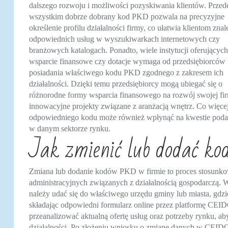
dalszego rozwoju i możliwości pozyskiwania klientów. Przed
wszystkim dobrze dobrany kod PKD pozwala na precyzyjne
określenie profilu działalności firmy, co ułatwia klientom znal
odpowiednich usług w wyszukiwarkach internetowych czy
branżowych katalogach. Ponadto, wiele instytucji oferujących
wsparcie finansowe czy dotacje wymaga od przedsiębiorców
posiadania właściwego kodu PKD zgodnego z zakresem ich
działalności. Dzięki temu przedsiębiorcy mogą ubiegać się o
różnorodne formy wsparcia finansowego na rozwój swojej fi
innowacyjne projekty związane z aranżacją wnętrz. Co więce
odpowiedniego kodu może również wpłynąć na kwestie podat
w danym sektorze rynku.
Jak zmienić lub dodać k
Zmiana lub dodanie kodów PKD w firmie to proces stosunko
administracyjnych związanych z działalnością gospodarczą
należy udać się do właściwego urzędu gminy lub miasta, gdzie
składając odpowiedni formularz online przez platformę CEI
przeanalizować aktualną ofertę usług oraz potrzeby rynku,
działalności. Po złożeniu wniosku o zmianę danych w CEIDG