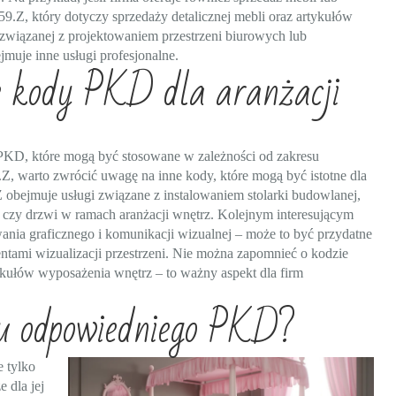
.Z, który dotyczy sprzedaży detalicznej mebli oraz artykułów
związanej z projektowaniem przestrzeni biurowych lub
muje inne usługi profesjonalne.
ze kody PKD dla aranżacji
 PKD, które mogą być stosowane w zależności od zakresu
, warto zwrócić uwagę na inne kody, które mogą być istotne dla
 obejmuje usługi związane z instalowaniem stolarki budowlanej,
n czy drzwi w ramach aranżacji wnętrz. Kolejnym interesującym
wania graficznego i komunikacji wizualnej – może to być przydatne
ntami wizualizacji przestrzeni. Nie można zapomnieć o kodzie
ykułów wyposażenia wnętrz – to ważny aspekt dla firm
ru odpowiedniego PKD?
 tylko
e dla jej