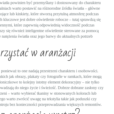
wiatła powinien być przemyślany i dostosowany do charakteru
alniach warto postawić na różnorodne źródła światła – główne
jące lub kinkiety, które stworzą przytulną atmosferę podczas
 kluczowe jest dobre oświetlenie robocze – tutaj sprawdzą się
hennymi, które zapewnią odpowiednią widoczność podczas
zy się również inteligentne oświetlenie sterowane za pomocą
 natężenia światła oraz jego barwy do aktualnych potrzeb
rzystać w aranżacji
ponieważ to one nadają przestrzeni charakteru i osobowości.
kich jak obrazy, plakaty czy fotografie w ramkach, które mogą
oniczkowe to kolejny istotny element dekoracyjny – nie tylko
owadzają do niego życie i świeżość. Dobrze dobrane zasłony czy
trzeni – warto wybierać tkaniny w stonowanych kolorach lub
go warto zwrócić uwagę na tekstylia takie jak poduszki czy
stroju bez konieczności przeprowadzania większych remontów.