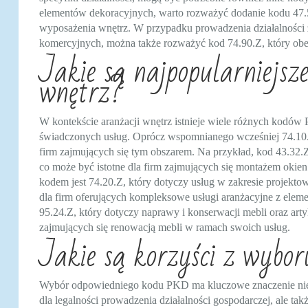
elementów dekoracyjnych, warto rozważyć dodanie kodu 47.59
wyposażenia wnętrz. W przypadku prowadzenia działalności 
komercyjnych, można także rozważyć kod 74.90.Z, który obej
Jakie są najpopularniejs
wnętrz?
W kontekście aranżacji wnętrz istnieje wiele różnych kodów
świadczonych usług. Oprócz wspomnianego wcześniej 74.10.Z
firm zajmujących się tym obszarem. Na przykład, kod 43.32.Z
co może być istotne dla firm zajmujących się montażem okie
kodem jest 74.20.Z, który dotyczy usług w zakresie projekto
dla firm oferujących kompleksowe usługi aranżacyjne z eleme
95.24.Z, który dotyczy naprawy i konserwacji mebli oraz art
zajmujących się renowacją mebli w ramach swoich usług.
Jakie są korzyści z wybo
Wybór odpowiedniego kodu PKD ma kluczowe znaczenie nie
dla legalności prowadzenia działalności gospodarczej, ale takż