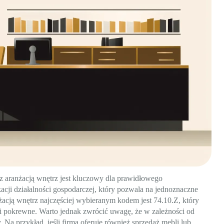
 aranżacją wnętrz jest kluczowy dla prawidłowego
cji działalności gospodarczej, który pozwala na jednoznaczne
anżacją wnętrz najczęściej wybieranym kodem jest 74.10.Z, który
ługi pokrewne. Warto jednak zwrócić uwagę, że w zależności od
 Na przykład, jeśli firma oferuje również sprzedaż mebli lub