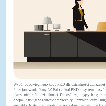
Wybór odpowiedniego kodu PKD dla działalności związanej z
funkcjonowania firmy. W Polsce, kod PKD to system klasyfika
określenie profilu działalności. Dla osób zajmujących się ar
obejmuje usługi w zakresie architektury i inżynierii oraz us
specyfiki działalności, mogą być potrzebne również inne kody.