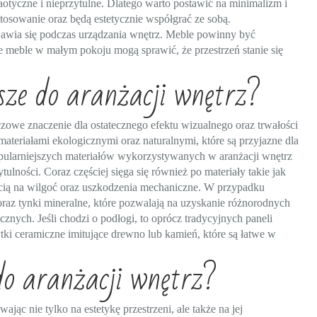
tyczne i nieprzytulne. Dlatego warto postawić na minimalizm i
stosowanie oraz będą estetycznie współgrać ze sobą.
ojawia się podczas urządzania wnętrz. Meble powinny być
 meble w małym pokoju mogą sprawić, że przestrzeń stanie się
sze do aranżacji wnętrz?
owe znaczenie dla ostatecznego efektu wizualnego oraz trwałości
ateriałami ekologicznymi oraz naturalnymi, które są przyjazne dla
pularniejszych materiałów wykorzystywanych w aranżacji wnętrz
tulności. Coraz częściej sięga się również po materiały takie jak
ścią na wilgoć oraz uszkodzenia mechaniczne. W przypadku
raz tynki mineralne, które pozwalają na uzyskanie różnorodnych
znych. Jeśli chodzi o podłogi, to oprócz tradycyjnych paneli
ki ceramiczne imitujące drewno lub kamień, które są łatwe w
do aranżacji wnętrz?
ąc nie tylko na estetykę przestrzeni, ale także na jej