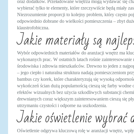
oraz dodatków. Przeładowane wnętrza mogą wydawać się chao
wybierać tylko te elementy, które rzeczywiście będą miały za
Niezrozumienie proporcji to kolejny problem, który często p
odpowiednio dobrane do wielkości pomieszczenia – zbyt duże
klaustrofobiczna.
Jakie materiały są najlep
Wybór odpowiednich materiałów do aranżacji wnętrz ma klucz
wykonanych prac. W ostatnich latach rośnie zainteresowanie m
środowiska i zdrowia mieszkańców. Drewno to jeden z najpo
– jego ciepło i naturalna struktura nadają pomieszczeniom przy
bambus czy korek, które charakteryzują się wysoką odporno
wykończeń ścian dużą popularnością cieszą się farby wodne o
efektów wizualnych bez użycia szkodliwych substancji chemic
drewnianych coraz większym zainteresowaniem cieszą się płyt
utrzymaniu czystości i odporne na uszkodzenia.
Jakie oświetlenie wybrać 
Oświetlenie odgrywa kluczową rolę w aranżacji wnętrz, wpływaj