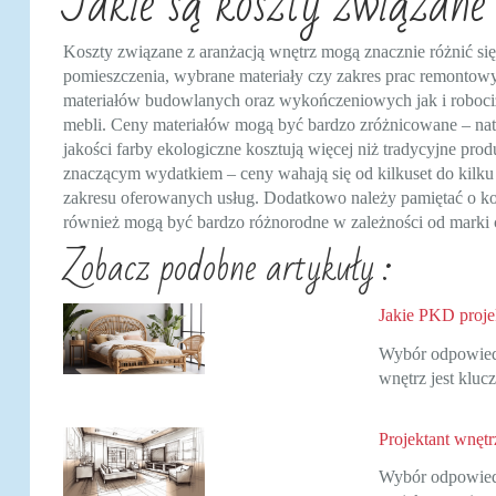
Jakie są koszty związane
Koszty związane z aranżacją wnętrz mogą znacznie różnić się
pomieszczenia, wybrane materiały czy zakres prac remontow
materiałów budowlanych oraz wykończeniowych jak i roboci
mebli. Ceny materiałów mogą być bardzo zróżnicowane – nat
jakości farby ekologiczne kosztują więcej niż tradycyjne pr
znaczącym wydatkiem – ceny wahają się od kilkuset do kilku 
zakresu oferowanych usług. Dodatkowo należy pamiętać o ko
również mogą być bardzo różnorodne w zależności od marki 
Zobacz podobne artykuły :
Jakie PKD proje
Wybór odpowiedn
wnętrz jest klu
Projektant wnętrz
Wybór odpowiedn