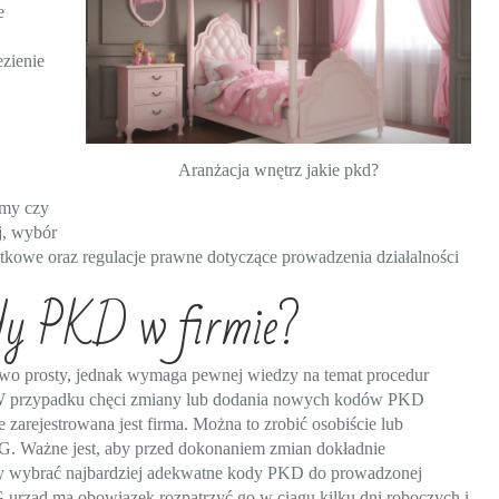
e
ezienie
Aranżacja wnętrz jakie pkd?
rmy czy
j, wybór
kowe oraz regulacje prawne dotyczące prowadzenia działalności
ody PKD w firmie?
wo prosty, jednak wymaga pewnej wiedzy na temat procedur
. W przypadku chęci zmiany lub dodania nowych kodów PKD
 zarejestrowana jest firma. Można to zrobić osobiście lub
DG. Ważne jest, aby przed dokonaniem zmian dokładnie
 aby wybrać najbardziej adekwatne kody PKD do prowadzonej
 urząd ma obowiązek rozpatrzyć go w ciągu kilku dni roboczych i