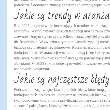
potwierdzić dokonane zmiany poprzez aktualizację wpisu w re
Jakie są trendy w aranża
Rok 2023 przynosi wiele interesujących trendów w aranżacji 
amatorów. Wśród najważniejszych tendencji można zauważyć 
zrównoważonym stylem życia. Klienci coraz częściej poszukują
dla środowiska. W związku z tym popularność zyskują meble 
bambus czy materiały recyklingowe. Kolejnym istotnym trendem
funkcjonalność. W aranżacji wnętrz dominują jasne kolory ora
relaksowi. Warto również zwrócić uwagę na powracający styl
akcentami. W 2023 roku modne są również odważne zestawieni
osobowości wnętrzom.
Jakie są najczęstsze błęd
Podczas aranżacji wnętrz łatwo popełnić błędy, które mogą n
funkcjonalność przestrzeni. Jednym z najczęstszych błędów j
skomponowane kolory mogą przytłaczać pomieszczenie i spraw
stosować paletę barw, która będzie harmonijna i spójna z ca