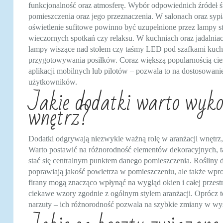
funkcjonalność oraz atmosferę. Wybór odpowiednich źródeł ś
pomieszczenia oraz jego przeznaczenia. W salonach oraz sypi
oświetlenie sufitowe powinno być uzupełnione przez lampy sto
wieczornych spotkań czy relaksu. W kuchniach oraz jadalniach
lampy wiszące nad stołem czy taśmy LED pod szafkami kuc
przygotowywania posiłków. Coraz większą popularnością cies
aplikacji mobilnych lub pilotów – pozwala to na dostosowanie
użytkowników.
Jakie dodatki warto wyko
wnętrz?
Dodatki odgrywają niezwykle ważną rolę w aranżacji wnętrz, 
Warto postawić na różnorodność elementów dekoracyjnych, ta
stać się centralnym punktem danego pomieszczenia. Rośliny d
poprawiają jakość powietrza w pomieszczeniu, ale także wpr
firany mogą znacząco wpłynąć na wygląd okien i całej przes
ciekawe wzory zgodnie z ogólnym stylem aranżacji. Oprócz te
narzuty – ich różnorodność pozwala na szybkie zmiany w wy