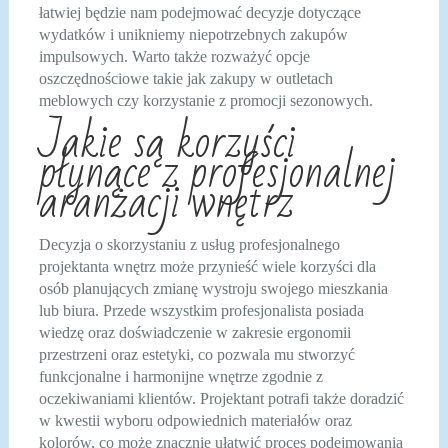
łatwiej będzie nam podejmować decyzje dotyczące
wydatków i unikniemy niepotrzebnych zakupów
impulsowych. Warto także rozważyć opcje
oszczędnościowe takie jak zakupy w outletach
meblowych czy korzystanie z promocji sezonowych.
Jakie są korzyści
płynące z profesjonalnej
aranżacji wnętrz
Decyzja o skorzystaniu z usług profesjonalnego
projektanta wnętrz może przynieść wiele korzyści dla
osób planujących zmianę wystroju swojego mieszkania
lub biura. Przede wszystkim profesjonalista posiada
wiedzę oraz doświadczenie w zakresie ergonomii
przestrzeni oraz estetyki, co pozwala mu stworzyć
funkcjonalne i harmonijne wnętrze zgodnie z
oczekiwaniami klientów. Projektant potrafi także doradzić
w kwestii wyboru odpowiednich materiałów oraz
kolorów, co może znacznie ułatwić proces podejmowania