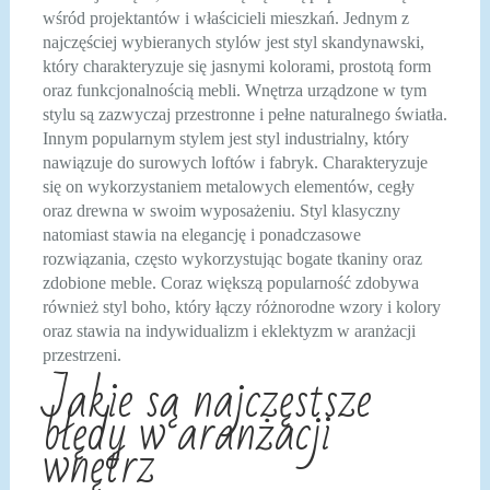
wśród projektantów i właścicieli mieszkań. Jednym z
najczęściej wybieranych stylów jest styl skandynawski,
który charakteryzuje się jasnymi kolorami, prostotą form
oraz funkcjonalnością mebli. Wnętrza urządzone w tym
stylu są zazwyczaj przestronne i pełne naturalnego światła.
Innym popularnym stylem jest styl industrialny, który
nawiązuje do surowych loftów i fabryk. Charakteryzuje
się on wykorzystaniem metalowych elementów, cegły
oraz drewna w swoim wyposażeniu. Styl klasyczny
natomiast stawia na elegancję i ponadczasowe
rozwiązania, często wykorzystując bogate tkaniny oraz
zdobione meble. Coraz większą popularność zdobywa
również styl boho, który łączy różnorodne wzory i kolory
oraz stawia na indywidualizm i eklektyzm w aranżacji
przestrzeni.
Jakie są najczęstsze
błędy w aranżacji
wnętrz