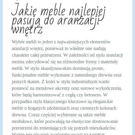
Jakie meble najlepiej
pasują do aranżacji
wnętrz
Wybór mebli to jeden z najważniejszych elementów
aranżacji wnętrz, ponieważ to właśnie one nadają
charakter całej przestrzeni. W zależności od stylu aranżacji
można zdecydować się na różnorodne formy i materiały
mebli. W stylu skandynawskim dominują proste,
funkcjonalne meble wykonane z naturalnego drewna oraz
jasnych tkanin. Z kolei w stylu industrialnym warto
postawić na metalowe akcenty oraz surowe wykończenia,
które będą harmonizować z cegłą czy betonem. W
przypadku stylu klasycznego kluczowe są eleganckie
meble o bogatych zdobieniach oraz ciemnych kolorach
drewna. Coraz częściej wybierane są także meble
modułowe, które pozwalają na elastyczne dostosowanie
przestrzeni do zmieniających się potrzeb mieszkańców.
Ważne jest również zwrócenie uwagi na komfort