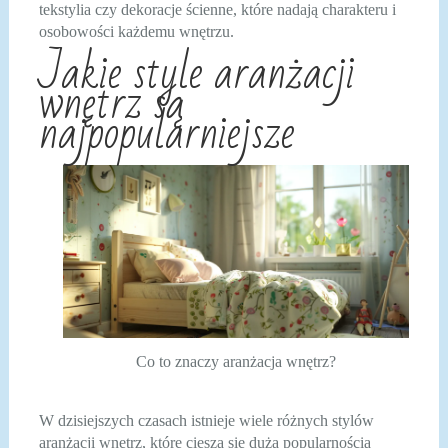
tekstylia czy dekoracje ścienne, które nadają charakteru i
osobowości każdemu wnętrzu.
Jakie style aranżacji
wnętrz są
najpopularniejsze
Co to znaczy aranżacja wnętrz?
W dzisiejszych czasach istnieje wiele różnych stylów
aranżacji wnętrz, które cieszą się dużą popularnością