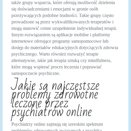
także grupy wsparcia, które oferują możliwość dzielenia
się doświadczeniami i emocjami w gronie osób
przeżywających podobne trudności. Takie grupy często
prowadzone są przez wykwalifikowanych terapeutów i
mogą stanowić cenne uzupełnienie indywidualnej terapii.
Innym rozwiązaniem są aplikacje mobilne i platformy
internetowe oferujące programy samopomocowe lub
dostęp do materiałów edukacyjnych dotyczących zdrowia
psychicznego. Warto również rozważyć terapie
alternatywne, takie jak terapia sztuką czy mindfulness,
które mogą wspierać proces leczenia i poprawiać
samopoczucie psychiczne.
Jakie są najczęstsze
problemy zdrowotne
leczone przez
psychiatrów online
Psychiatrzy online zajmują się szerokim spektrum
problemów zdrowotnych związanych z psychiką