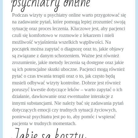
psychiatry online
Podczas wizyty u psychiatry online warto przygotować się
na zadawanie pytań, które pomogą lepiej zrozumieć swoją
sytuację oraz proces leczenia. Kluczowe jest, aby pacjenci
czuli się komfortowo w rozmowie z lekarzem i mieli
możliwość wyjaśnienia wszelkich wątpliwości. Na
początek można zapytać o diagnozę oraz to, jakie objawy
są związane z danym schorzeniem. Ważne jest również
zrozumienie, jakie metody leczenia są dostępne oraz jakie
są ich potencjalne skutki uboczne. Pacjenci mogą również
pytać o czas trwania terapii oraz o to, jak często będą
musieli odbywać wizyty kontrolne. Dobrze jest również
poruszyć kwestie dotyczące leków – warto zapytać o ich
działanie, dawkowanie oraz ewentualne interakcje z
innymi substancjami. Nie należy bać się zadawania pytań
dotyczących emocji czy trudnych sytuacji życiowych,
ponieważ psychiatra jest po to, aby pomóc i wspierać
pacjenta w trudnych momentach.
Jakie są koszty