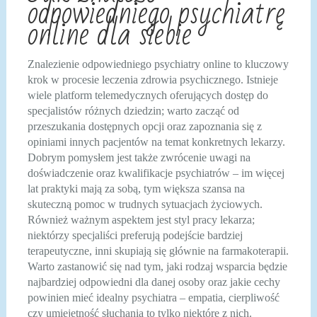
odpowiedniego psychiatrę
online dla siebie
Znalezienie odpowiedniego psychiatry online to kluczowy
krok w procesie leczenia zdrowia psychicznego. Istnieje
wiele platform telemedycznych oferujących dostęp do
specjalistów różnych dziedzin; warto zacząć od
przeszukania dostępnych opcji oraz zapoznania się z
opiniami innych pacjentów na temat konkretnych lekarzy.
Dobrym pomysłem jest także zwrócenie uwagi na
doświadczenie oraz kwalifikacje psychiatrów – im więcej
lat praktyki mają za sobą, tym większa szansa na
skuteczną pomoc w trudnych sytuacjach życiowych.
Również ważnym aspektem jest styl pracy lekarza;
niektórzy specjaliści preferują podejście bardziej
terapeutyczne, inni skupiają się głównie na farmakoterapii.
Warto zastanowić się nad tym, jaki rodzaj wsparcia będzie
najbardziej odpowiedni dla danej osoby oraz jakie cechy
powinien mieć idealny psychiatra – empatia, cierpliwość
czy umiejętność słuchania to tylko niektóre z nich.