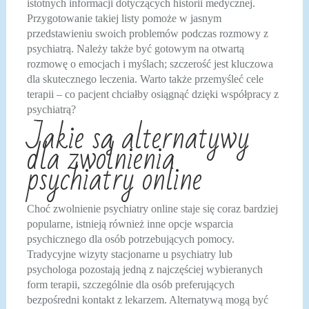
istotnych informacji dotyczących historii medycznej.
Przygotowanie takiej listy pomoże w jasnym
przedstawieniu swoich problemów podczas rozmowy z
psychiatrą. Należy także być gotowym na otwartą
rozmowę o emocjach i myślach; szczerość jest kluczowa
dla skutecznego leczenia. Warto także przemyśleć cele
terapii – co pacjent chciałby osiągnąć dzięki współpracy z
psychiatrą?
Jakie są alternatywy
dla zwolnienia
psychiatry online
Choć zwolnienie psychiatry online staje się coraz bardziej
popularne, istnieją również inne opcje wsparcia
psychicznego dla osób potrzebujących pomocy.
Tradycyjne wizyty stacjonarne u psychiatry lub
psychologa pozostają jedną z najczęściej wybieranych
form terapii, szczególnie dla osób preferujących
bezpośredni kontakt z lekarzem. Alternatywą mogą być