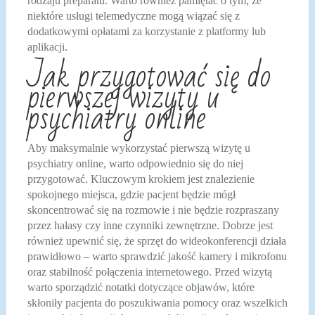
rodzaju preparatu. Warto również pamiętać o tym, że
niektóre usługi telemedyczne mogą wiązać się z
dodatkowymi opłatami za korzystanie z platformy lub
aplikacji.
Jak przygotować się do
pierwszej wizyty u
psychiatry online
Aby maksymalnie wykorzystać pierwszą wizytę u
psychiatry online, warto odpowiednio się do niej
przygotować. Kluczowym krokiem jest znalezienie
spokojnego miejsca, gdzie pacjent będzie mógł
skoncentrować się na rozmowie i nie będzie rozpraszany
przez hałasy czy inne czynniki zewnętrzne. Dobrze jest
również upewnić się, że sprzęt do wideokonferencji działa
prawidłowo – warto sprawdzić jakość kamery i mikrofonu
oraz stabilność połączenia internetowego. Przed wizytą
warto sporządzić notatki dotyczące objawów, które
skłoniły pacjenta do poszukiwania pomocy oraz wszelkich