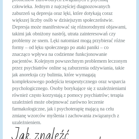
człowieka. Jednym z najczęściej diagnozowanych
zaburzeń są depresja oraz lęki, które dotykają coraz
większej liczby osób w dzisiejszym społeczeństwie.
Depresja może manifestować się różnorodnymi objawami,
takimi jak obniżony nastrój, utrata zainteresowań czy
problemy ze snem. Lęki natomiast mogą przybierać różne
formy – od lęku społecznego po ataki paniki – co
znacząco wpływa na codzienne funkcjonowanie
pacjentów. Kolejnym powszechnym problemem leczonym
przez psychiatrów online są zaburzenia odżywiania, takie
jak anoreksja czy bulimia, które wymagają
kompleksowego podejścia terapeutycznego oraz wsparcia
psychologicznego. Osoby borykające się z uzależnieniami
również często korzystają z pomocy psychiatrów; terapia
uzależnień może obejmować zarówno leczenie
farmakologiczne, jak i psychoterapię mającą na celu
zmianę wzorców myślenia i zachowania związanych z
uzależnieniem.
Jak znaleźć