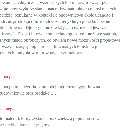
sowaniu. Jednym z najważniejszych kierunków rozwoju jest
w poprzez wykorzystanie materiałów naturalnych o doskonałych
 bardziej popularne w kontekście budownictwa ekologicznego i
odczas produkcji oraz możliwości recyklingu po zakończeniu
ukcji drewna klejonego umożliwiających tworzenie jeszcze
onicznych. Dzięki innowacjom technologicznym możliwe staje się
snych metod obróbczych, co otwiera nowe możliwości projektowe
auważyć rosnącą popularność drewnianych konstrukcji
dycyjnych budynków murowanych czy stalowych.
ejonego
jonego to kategoria, która obejmuje różne typy drewna
budownictwie oraz produkcji…
lejonego
o materiał, który zyskuje coraz większą popularność w
az architekturze. Jego główną…