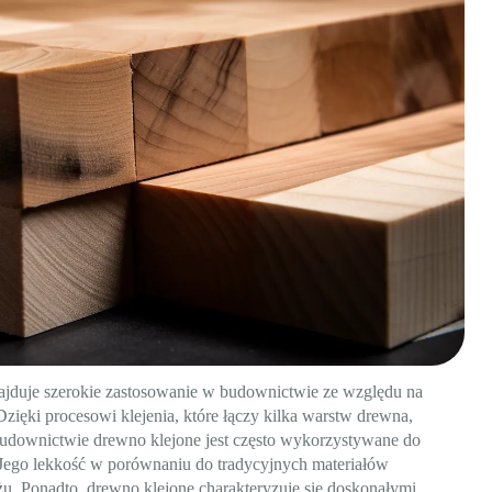
ajduje szerokie zastosowanie w budownictwie ze względu na
ięki procesowi klejenia, które łączy kilka warstw drewna,
W budownictwie drewno klejone jest często wykorzystywane do
. Jego lekkość w porównaniu do tradycyjnych materiałów
żu. Ponadto, drewno klejone charakteryzuje się doskonałymi