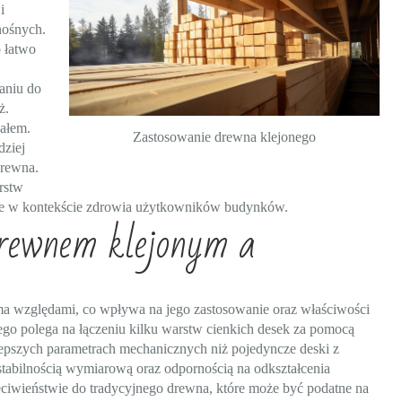
i
nośnych.
o łatwo
aniu do
ż.
iałem.
Zastosowanie drewna klejonego
dziej
drewna.
rstw
ne w kontekście zdrowia użytkowników budynków.
drewnem klejonym a
ma względami, co wpływa na jego zastosowanie oraz właściwości
go polega na łączeniu kilku warstw cienkich desek za pomocą
 lepszych parametrach mechanicznych niż pojedyncze deski z
stabilnością wymiarową oraz odpornością na odkształcenia
iwieństwie do tradycyjnego drewna, które może być podatne na