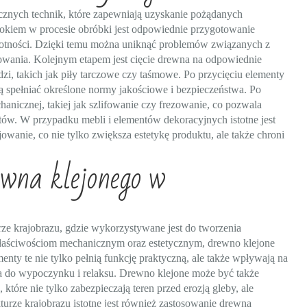
znych technik, które zapewniają uzyskanie pożądanych
okiem w procesie obróbki jest odpowiednie przygotowanie
gotności. Dzięki temu można uniknąć problemów związanych z
owania. Kolejnym etapem jest cięcie drewna na odpowiednie
i, takich jak piły tarczowe czy taśmowe. Po przycięciu elementy
ą spełniać określone normy jakościowe i bezpieczeństwa. Po
anicznej, takiej jak szlifowanie czy frezowanie, co pozwala
tów. W przypadku mebli i elementów dekoracyjnych istotne jest
wanie, co nie tylko zwiększa estetykę produktu, ale także chroni
ewna klejonego w
rze krajobrazu, gdzie wykorzystywane jest do tworzenia
właściwościom mechanicznym oraz estetycznym, drewno klejone
menty te nie tylko pełnią funkcję praktyczną, ale także wpływają na
ca do wypoczynku i relaksu. Drewno klejone może być także
re nie tylko zabezpieczają teren przed erozją gleby, ale
turze krajobrazu istotne jest również zastosowanie drewna