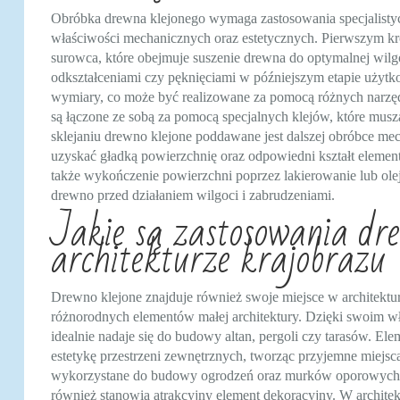
Obróbka drewna klejonego wymaga zastosowania specjalistyc
właściwości mechanicznych oraz estetycznych. Pierwszym kr
surowca, które obejmuje suszenie drewna do optymalnej wil
odkształceniami czy pęknięciami w późniejszym etapie użytk
wymiary, co może być realizowane za pomocą różnych narzędz
są łączone ze sobą za pomocą specjalnych klejów, które musz
sklejaniu drewno klejone poddawane jest dalszej obróbce mech
uzyskać gładką powierzchnię oraz odpowiedni kształt elemen
także wykończenie powierzchni poprzez lakierowanie lub olejo
drewno przed działaniem wilgoci i zabrudzeniami.
Jakie są zastosowania dr
architekturze krajobrazu
Drewno klejone znajduje również swoje miejsce w architektu
różnorodnych elementów małej architektury. Dzięki swoim 
idealnie nadaje się do budowy altan, pergoli czy tarasów. Ele
estetykę przestrzeni zewnętrznych, tworząc przyjemne miejs
wykorzystane do budowy ogrodzeń oraz murków oporowych, któ
również stanowią atrakcyjny element dekoracyjny. W architek