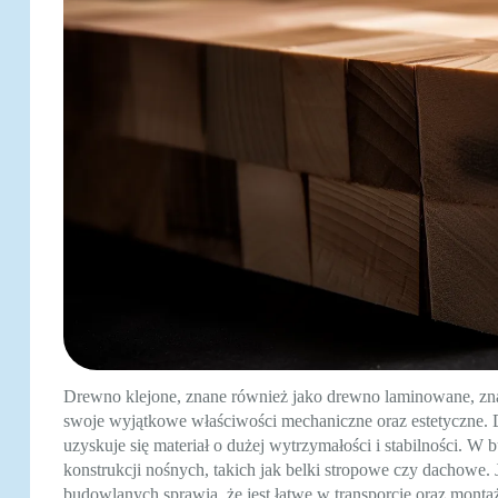
Drewno klejone, znane również jako drewno laminowane, zn
swoje wyjątkowe właściwości mechaniczne oraz estetyczne. Dz
uzyskuje się materiał o dużej wytrzymałości i stabilności. 
konstrukcji nośnych, takich jak belki stropowe czy dachowe
budowlanych sprawia, że jest łatwe w transporcie oraz monta