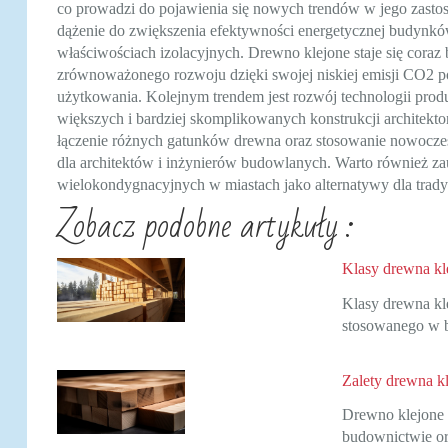
co prowadzi do pojawienia się nowych trendów w jego zasto
dążenie do zwiększenia efektywności energetycznej budynkó
właściwościach izolacyjnych. Drewno klejone staje się coraz
zrównoważonego rozwoju dzięki swojej niskiej emisji CO2 p
użytkowania. Kolejnym trendem jest rozwój technologii prod
większych i bardziej skomplikowanych konstrukcji architekt
łączenie różnych gatunków drewna oraz stosowanie nowocze
dla architektów i inżynierów budowlanych. Warto również z
wielokondygnacyjnych w miastach jako alternatywy dla tra
Zobacz podobne artykuły :
Klasy drewna kl
Klasy drewna kle
stosowanego w 
Zalety drewna k
Drewno klejone t
budownictwie or