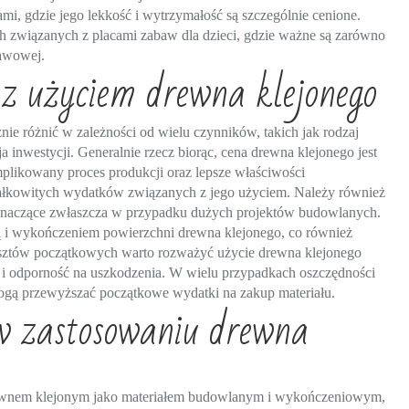
, gdzie jego lekkość i wytrzymałość są szczególnie cenione.
 związanych z placami zabaw dla dzieci, gdzie ważne są zarówno
bawowej.
 z użyciem drewna klejonego
ie różnić w zależności od wielu czynników, takich jak rodzaj
a inwestycji. Generalnie rzecz biorąc, cena drewna klejonego jest
plikowany proces produkcji oraz lepsze właściwości
 całkowitych wydatków związanych z jego użyciem. Należy również
 znaczące zwłaszcza w przypadku dużych projektów budowlanych.
 i wykończeniem powierzchni drewna klejonego, co również
sztów początkowych warto rozważyć użycie drewna klejonego
ć i odporność na uszkodzenia. W wielu przypadkach oszczędności
ogą przewyższać początkowe wydatki na zakup materiału.
 w zastosowaniu drewna
 drewnem klejonym jako materiałem budowlanym i wykończeniowym,