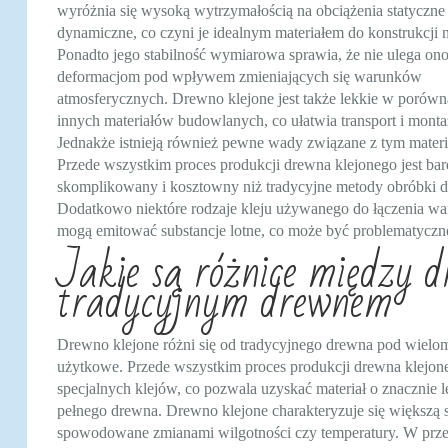
wyróżnia się wysoką wytrzymałością na obciążenia statyczne 
dynamiczne, co czyni je idealnym materiałem do konstrukcji 
Ponadto jego stabilność wymiarowa sprawia, że nie ulega on
deformacjom pod wpływem zmieniających się warunków
atmosferycznych. Drewno klejone jest także lekkie w porówn
innych materiałów budowlanych, co ułatwia transport i monta
Jednakże istnieją również pewne wady związane z tym mater
Przede wszystkim proces produkcji drewna klejonego jest bar
skomplikowany i kosztowny niż tradycyjne metody obróbki 
Dodatkowo niektóre rodzaje kleju używanego do łączenia wa
mogą emitować substancje lotne, co może być problematycz
Jakie są różnice między 
tradycyjnym drewnem
Drewno klejone różni się od tradycyjnego drewna pod wielo
użytkowe. Przede wszystkim proces produkcji drewna klejone
specjalnych klejów, co pozwala uzyskać materiał o znacznie
pełnego drewna. Drewno klejone charakteryzuje się większą 
spowodowane zmianami wilgotności czy temperatury. W przec