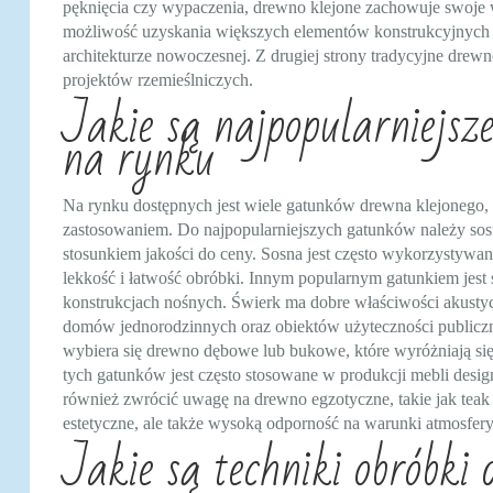
pęknięcia czy wypaczenia, drewno klejone zachowuje swoje wła
możliwość uzyskania większych elementów konstrukcyjnych 
architekturze nowoczesnej. Z drugiej strony tradycyjne drewn
projektów rzemieślniczych.
Jakie są najpopularniejsz
na rynku
Na rynku dostępnych jest wiele gatunków drewna klejonego, 
zastosowaniem. Do najpopularniejszych gatunków należy sosn
stosunkiem jakości do ceny. Sosna jest często wykorzystywa
lekkość i łatwość obróbki. Innym popularnym gatunkiem jest 
konstrukcjach nośnych. Świerk ma dobre właściwości akustyc
domów jednorodzinnych oraz obiektów użyteczności publiczn
wybiera się drewno dębowe lub bukowe, które wyróżniają si
tych gatunków jest często stosowane w produkcji mebli des
również zwrócić uwagę na drewno egzotyczne, takie jak teak
estetyczne, ale także wysoką odporność na warunki atmosfery
Jakie są techniki obróbki