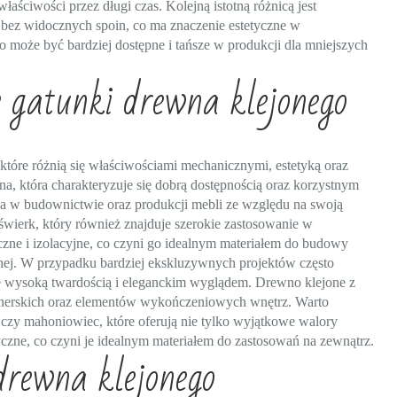
ściwości przez długi czas. Kolejną istotną różnicą jest
bez widocznych spoin, co ma znaczenie estetyczne w
o może być bardziej dostępne i tańsze w produkcji dla mniejszych
e gatunki drewna klejonego
które różnią się właściwościami mechanicznymi, estetyką oraz
a, która charakteryzuje się dobrą dostępnością oraz korzystnym
na w budownictwie oraz produkcji mebli ze względu na swoją
świerk, który również znajduje szerokie zastosowanie w
zne i izolacyjne, co czyni go idealnym materiałem do budowy
ej. W przypadku bardziej ekskluzywnych projektów często
ę wysoką twardością i eleganckim wyglądem. Drewno klejone z
ignerskich oraz elementów wykończeniowych wnętrz. Warto
 czy mahoniowiec, które oferują nie tylko wyjątkowe walory
czne, co czyni je idealnym materiałem do zastosowań na zewnątrz.
 drewna klejonego