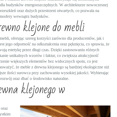
m dla budynków energooszczędnych. W architekturze nowoczesnej
przeszkleń oraz dużych przestrzeni otwartych, co pozwala na
atmosfery wewnątrz budynków.
ewno klejone do mebli
ebli, oferując szereg korzyści zarówno dla producentów, jak i
t jego odporność na odkształcenia oraz pęknięcia, co sprawia, że
oją estetykę przez długi czas. Dzięki zastosowaniu różnych
anie unikalnych wzorów i faktur, co zwiększa atrakcyjność
zenie większych elementów bez widocznych spoin, co jest
uważyć, że meble z drewna klejonego są bardziej ekologiczne niż
ze ilości surowca przy zachowaniu wysokiej jakości. Wybierając
rozwój oraz dbać o środowisko naturalne.
ewna klejonego w
 oraz
ystkim