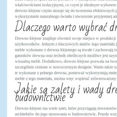
właściwościami izolacyjnymi, co czyni je idealnym wybore
drewno klejone często stosuje się do tworzenia efektownych 
wykorzystanie naturalnego światła i stworzenie przyjemnej 
Dlaczego warto wybrać dr
Drewno klejone znajduje również swoje miejsce w produkcji m
użytkowników. Jednym z kluczowych atutów tego materiału jes
meble wykonane z drewna klejonego są trwałe i zachowują sw
gatunków drewna oraz technik obróbczych możliwe jest uzysk
wizualną mebli. Dodatkowo, drewno klejone pozwala na twor
szczególnie cenione w nowoczesnym designie. Warto także za
te wykonane z pełnego drewna, ponieważ wykorzystują mniejs
meble z tego materiału, można więc wspierać zrównoważony 
Jakie są zalety i wady dr
budownictwie
Drewno klejone ma wiele zalet, które przyciągają inwestorów
architektów do jego stosowania w budownictwie. Przede wsz