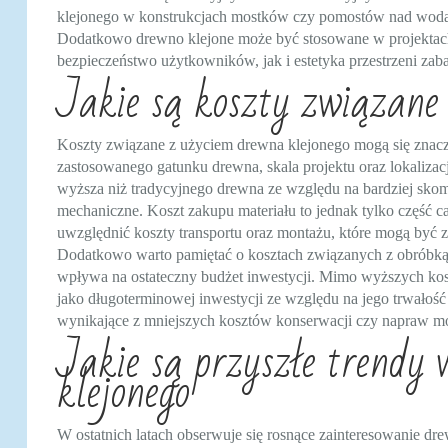
klejonego w konstrukcjach mostków czy pomostów nad wodami
Dodatkowo drewno klejone może być stosowane w projektach
bezpieczeństwo użytkowników, jak i estetyka przestrzeni za
Jakie są koszty związane
Koszty związane z użyciem drewna klejonego mogą się znaczn
zastosowanego gatunku drewna, skala projektu oraz lokalizacj
wyższa niż tradycyjnego drewna ze względu na bardziej skom
mechaniczne. Koszt zakupu materiału to jednak tylko część
uwzględnić koszty transportu oraz montażu, które mogą być
Dodatkowo warto pamiętać o kosztach związanych z obróbką
wpływa na ostateczny budżet inwestycji. Mimo wyższych ko
jako długoterminowej inwestycji ze względu na jego trwałoś
wynikające z mniejszych kosztów konserwacji czy napraw m
Jakie są przyszłe trendy
klejonego
W ostatnich latach obserwuje się rosnące zainteresowanie