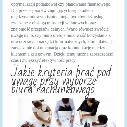
optymalizacji podatkowej czy planowania finansowego.
Dla przedsiębiorstw zajmujących się handlem
międzynarodowym istotne mogą być również usługi
związane z obsługą transakcji walutowych oraz
znajomość przepisów celnych. Warto również zwrócić
uwagę na to, czy biuro oferuje możliwość korzystania z
nowoczesnych narzędzi informatycznych, które ułatwiają
zarządzanie dokumentacją oraz komunikację między
klientem a księgowym. Dzięki temu można zaoszczędzić
czas i zwiększyć efektywność pracy.
Jakie kryteria brać pod
uwagę przy wyborze
biura rachunkowego