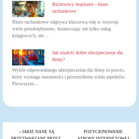
Biznesowy inspirator - biuro
rachunkowe
Biuro rachunkowe odgrywa kluczową rolę w rozwoju
wielu przedsiębiorstw, dostarczając nie tylko usług
księgowych, ale…
Jak znaleźć dobre ubezpieczenie dla
firmy?
Wybór odpowiedniego ubezpieczenia dla firmy to proces,
który wymaga staranności i przemyślenia wielu aspektów.
Pierwszym…
Nawigacja
wpisu
JAKIE DANE SĄ
POZYCJONOWANIE
PRZETWARZANE PRZEZ
STRONY INTERNETOWEJ