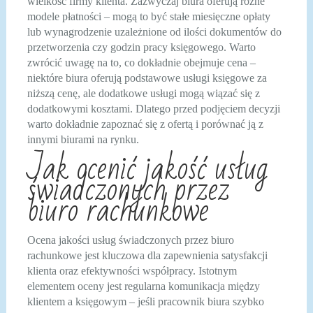
wielkość firmy klienta. Zazwyczaj biura oferują różne
modele płatności – mogą to być stałe miesięczne opłaty
lub wynagrodzenie uzależnione od ilości dokumentów do
przetworzenia czy godzin pracy księgowego. Warto
zwrócić uwagę na to, co dokładnie obejmuje cena –
niektóre biura oferują podstawowe usługi księgowe za
niższą cenę, ale dodatkowe usługi mogą wiązać się z
dodatkowymi kosztami. Dlatego przed podjęciem decyzji
warto dokładnie zapoznać się z ofertą i porównać ją z
innymi biurami na rynku.
Jak ocenić jakość usług
świadczonych przez
biuro rachunkowe
Ocena jakości usług świadczonych przez biuro
rachunkowe jest kluczowa dla zapewnienia satysfakcji
klienta oraz efektywności współpracy. Istotnym
elementem oceny jest regularna komunikacja między
klientem a księgowym – jeśli pracownik biura szybko