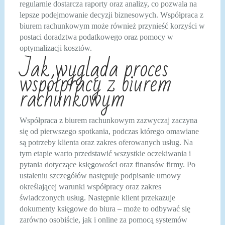
regularnie dostarcza raporty oraz analizy, co pozwala na
lepsze podejmowanie decyzji biznesowych. Współpraca z
biurem rachunkowym może również przynieść korzyści w
postaci doradztwa podatkowego oraz pomocy w
optymalizacji kosztów.
Jak wygląda proces
współpracy z biurem
rachunkowym
Współpraca z biurem rachunkowym zazwyczaj zaczyna
się od pierwszego spotkania, podczas którego omawiane
są potrzeby klienta oraz zakres oferowanych usług. Na
tym etapie warto przedstawić wszystkie oczekiwania i
pytania dotyczące księgowości oraz finansów firmy. Po
ustaleniu szczegółów następuje podpisanie umowy
określającej warunki współpracy oraz zakres
świadczonych usług. Następnie klient przekazuje
dokumenty księgowe do biura – może to odbywać się
zarówno osobiście, jak i online za pomocą systemów