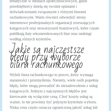
tematyczne w mediach społecznościowych, gdzie
przedsiębiorcy dzielą się swoimi opiniami i
doświadczeniami związanymi z różnymi biurami
rachunkowymi. Warto również odwiedzić strony
internetowe profesjonalnych organizacji zrzeszających
księgowych oraz stowarzyszeń branżowych, które często
publikują listy rekomendowanych biur oraz rankingi
według różnych kryteriów.
Jakie są najczęstsze
błędy przy wyborze
biura rachunkowego
Wybór biura rachunkowego to proces, który wymaga
staranności i przemyślenia. Niestety, wiele osób popełnia
błędy, które mogą prowadzić do niezadowolenia z usług
księgowych. Jednym z najczęstszych błędów jest
kierowanie się wyłącznie ceną. Choć koszty usług są
ważne, to nie powinny być jedynym kryterium wyboru.
Niska cena często oznacza ograniczoną jakość usług lub