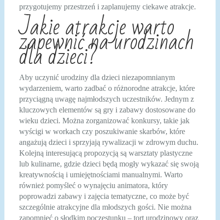
przygotujemy przestrzeń i zaplanujemy ciekawe atrakcje.
Jakie atrakcje warto
zapewnić na urodzinach
dla dzieci?
Aby uczynić urodziny dla dzieci niezapomnianym
wydarzeniem, warto zadbać o różnorodne atrakcje, które
przyciągną uwagę najmłodszych uczestników. Jednym z
kluczowych elementów są gry i zabawy dostosowane do
wieku dzieci. Można zorganizować konkursy, takie jak
wyścigi w workach czy poszukiwanie skarbów, które
angażują dzieci i sprzyjają rywalizacji w zdrowym duchu.
Kolejną interesującą propozycją są warsztaty plastyczne
lub kulinarne, gdzie dzieci będą mogły wykazać się swoją
kreatywnością i umiejętnościami manualnymi. Warto
również pomyśleć o wynajęciu animatora, który
poprowadzi zabawy i zajęcia tematyczne, co może być
szczególnie atrakcyjne dla młodszych gości. Nie można
zapomnieć o słodkim poczęstunku – tort urodzinowy oraz