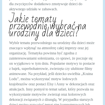
dla zwycięzców dodatkowo zmotywuje dzieci do
aktywnego udziału w zabawach.
Jakie tematy
przewodnie wybrać na
urodziny dla dzieci?
Wybór tematu przewodniego na urodziny dla dzieci może
znacząco wpłynąć na atmosferę całej imprezy oraz jej
organizację. Tematyka powinna być zgodna z
zainteresowaniami solenizanta, co sprawi, że poczuje się
on wyjątkowo w tym dniu. Popularne motywy to postacie
z bajek, superbohaterowie, zwierzęta czy ulubione filmy
animowane. Na przykład, jeśli dziecko uwielbia „Kraina
Lodu”, można wykorzystać motyw lodowych
krajobrazów oraz postaci Elsy i Anny w dekoracjach oraz
atrakcjach. Inny pomysł to temat safari, który pozwala na
wykorzystanie motywów zwierząt oraz kolorowych
dekoracji związanych z dżunglą. W przypadku starszych
dzieci można rozważyć temat gier komputerowych lub