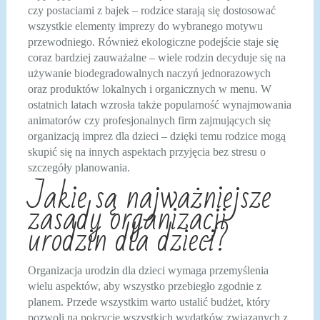
czy postaciami z bajek – rodzice starają się dostosować
wszystkie elementy imprezy do wybranego motywu
przewodniego. Również ekologiczne podejście staje się
coraz bardziej zauważalne – wiele rodzin decyduje się na
używanie biodegradowalnych naczyń jednorazowych
oraz produktów lokalnych i organicznych w menu. W
ostatnich latach wzrosła także popularność wynajmowania
animatorów czy profesjonalnych firm zajmujących się
organizacją imprez dla dzieci – dzięki temu rodzice mogą
skupić się na innych aspektach przyjęcia bez stresu o
szczegóły planowania.
Jakie są najważniejsze
zasady organizacji
urodzin dla dzieci?
Organizacja urodzin dla dzieci wymaga przemyślenia
wielu aspektów, aby wszystko przebiegło zgodnie z
planem. Przede wszystkim warto ustalić budżet, który
pozwoli na pokrycie wszystkich wydatków związanych z