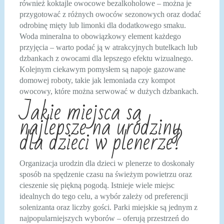
również koktajle owocowe bezalkoholowe – można je
przygotować z różnych owoców sezonowych oraz dodać
odrobinę mięty lub limonki dla dodatkowego smaku.
Woda mineralna to obowiązkowy element każdego
przyjęcia – warto podać ją w atrakcyjnych butelkach lub
dzbankach z owocami dla lepszego efektu wizualnego.
Kolejnym ciekawym pomysłem są napoje gazowane
domowej roboty, takie jak lemoniada czy kompot
owocowy, które można serwować w dużych dzbankach.
Jakie miejsca są
najlepsze na urodziny
dla dzieci w plenerze?
Organizacja urodzin dla dzieci w plenerze to doskonały
sposób na spędzenie czasu na świeżym powietrzu oraz
cieszenie się piękną pogodą. Istnieje wiele miejsc
idealnych do tego celu, a wybór zależy od preferencji
solenizanta oraz liczby gości. Parki miejskie są jednym z
najpopularniejszych wyborów – oferują przestrzeń do