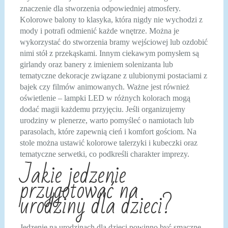
znaczenie dla stworzenia odpowiedniej atmosfery.
Kolorowe balony to klasyka, która nigdy nie wychodzi z
mody i potrafi odmienić każde wnętrze. Można je
wykorzystać do stworzenia bramy wejściowej lub ozdobić
nimi stół z przekąskami. Innym ciekawym pomysłem są
girlandy oraz banery z imieniem solenizanta lub
tematyczne dekoracje związane z ulubionymi postaciami z
bajek czy filmów animowanych. Ważne jest również
oświetlenie – lampki LED w różnych kolorach mogą
dodać magii każdemu przyjęciu. Jeśli organizujemy
urodziny w plenerze, warto pomyśleć o namiotach lub
parasolach, które zapewnią cień i komfort gościom. Na
stole można ustawić kolorowe talerzyki i kubeczki oraz
tematyczne serwetki, co podkreśli charakter imprezy.
Jakie jedzenie
przygotować na
urodziny dla dzieci?
Jedzenie na urodzinach dla dzieci powinno być smaczne,