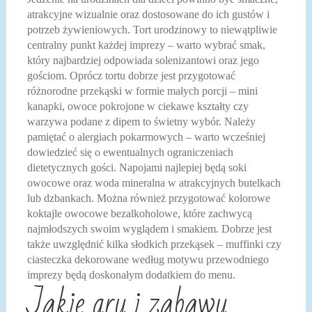
atrakcyjne wizualnie oraz dostosowane do ich gustów i
potrzeb żywieniowych. Tort urodzinowy to niewątpliwie
centralny punkt każdej imprezy – warto wybrać smak,
który najbardziej odpowiada solenizantowi oraz jego
gościom. Oprócz tortu dobrze jest przygotować
różnorodne przekąski w formie małych porcji – mini
kanapki, owoce pokrojone w ciekawe kształty czy
warzywa podane z dipem to świetny wybór. Należy
pamiętać o alergiach pokarmowych – warto wcześniej
dowiedzieć się o ewentualnych ograniczeniach
dietetycznych gości. Napojami najlepiej będą soki
owocowe oraz woda mineralna w atrakcyjnych butelkach
lub dzbankach. Można również przygotować kolorowe
koktajle owocowe bezalkoholowe, które zachwycą
najmłodszych swoim wyglądem i smakiem. Dobrze jest
także uwzględnić kilka słodkich przekąsek – muffinki czy
ciasteczka dekorowane według motywu przewodniego
imprezy będą doskonałym dodatkiem do menu.
Jakie gry i zabawy