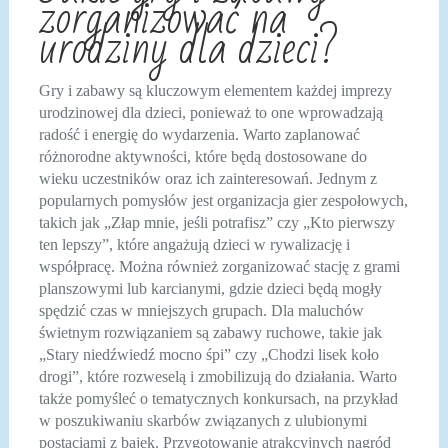
zorganizować na
urodziny dla dzieci?
Gry i zabawy są kluczowym elementem każdej imprezy
urodzinowej dla dzieci, ponieważ to one wprowadzają
radość i energię do wydarzenia. Warto zaplanować
różnorodne aktywności, które będą dostosowane do
wieku uczestników oraz ich zainteresowań. Jednym z
popularnych pomysłów jest organizacja gier zespołowych,
takich jak „Złap mnie, jeśli potrafisz” czy „Kto pierwszy
ten lepszy”, które angażują dzieci w rywalizację i
współpracę. Można również zorganizować stację z grami
planszowymi lub karcianymi, gdzie dzieci będą mogły
spędzić czas w mniejszych grupach. Dla maluchów
świetnym rozwiązaniem są zabawy ruchowe, takie jak
„Stary niedźwiedź mocno śpi” czy „Chodzi lisek koło
drogi”, które rozweselą i zmobilizują do działania. Warto
także pomyśleć o tematycznych konkursach, na przykład
w poszukiwaniu skarbów związanych z ulubionymi
postaciami z bajek. Przygotowanie atrakcyjnych nagród