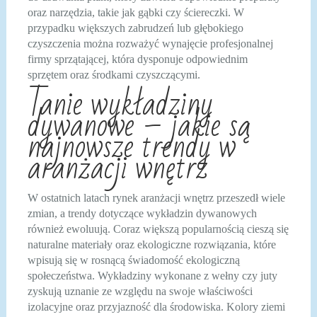
oraz narzędzia, takie jak gąbki czy ściereczki. W
przypadku większych zabrudzeń lub głębokiego
czyszczenia można rozważyć wynajęcie profesjonalnej
firmy sprzątającej, która dysponuje odpowiednim
sprzętem oraz środkami czyszczącymi.
Tanie wykładziny
dywanowe – jakie są
najnowsze trendy w
aranżacji wnętrz
W ostatnich latach rynek aranżacji wnętrz przeszedł wiele
zmian, a trendy dotyczące wykładzin dywanowych
również ewoluują. Coraz większą popularnością cieszą się
naturalne materiały oraz ekologiczne rozwiązania, które
wpisują się w rosnącą świadomość ekologiczną
społeczeństwa. Wykładziny wykonane z wełny czy juty
zyskują uznanie ze względu na swoje właściwości
izolacyjne oraz przyjazność dla środowiska. Kolory ziemi