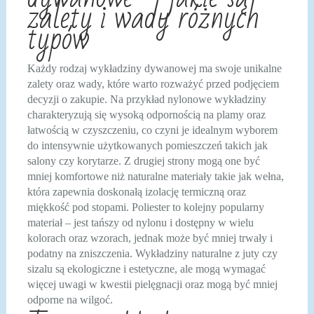
zalety i wady różnych
typów
Każdy rodzaj wykładziny dywanowej ma swoje unikalne
zalety oraz wady, które warto rozważyć przed podjęciem
decyzji o zakupie. Na przykład nylonowe wykładziny
charakteryzują się wysoką odpornością na plamy oraz
łatwością w czyszczeniu, co czyni je idealnym wyborem
do intensywnie użytkowanych pomieszczeń takich jak
salony czy korytarze. Z drugiej strony mogą one być
mniej komfortowe niż naturalne materiały takie jak wełna,
która zapewnia doskonałą izolację termiczną oraz
miękkość pod stopami. Poliester to kolejny popularny
materiał – jest tańszy od nylonu i dostępny w wielu
kolorach oraz wzorach, jednak może być mniej trwały i
podatny na zniszczenia. Wykładziny naturalne z juty czy
sizalu są ekologiczne i estetyczne, ale mogą wymagać
więcej uwagi w kwestii pielęgnacji oraz mogą być mniej
odporne na wilgoć.