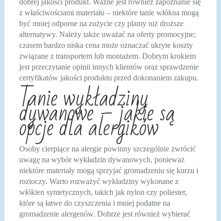
dobrej jakości produkt. Ważne jest również zapoznanie się
z właściwościami materiału – niektóre tanie włókna mogą
być mniej odporne na zużycie czy plamy niż droższe
alternatywy. Należy także uważać na oferty promocyjne;
czasem bardzo niska cena może oznaczać ukryte koszty
związane z transportem lub montażem. Dobrym krokiem
jest przeczytanie opinii innych klientów oraz sprawdzenie
certyfikatów jakości produktu przed dokonaniem zakupu.
Tanie wykładziny
dywanowe – jakie są
opcje dla alergików
Osoby cierpiące na alergie powinny szczególnie zwrócić
uwagę na wybór wykładzin dywanowych, ponieważ
niektóre materiały mogą sprzyjać gromadzeniu się kurzu i
roztoczy. Warto rozważyć wykładziny wykonane z
włókien syntetycznych, takich jak nylon czy poliester,
które są łatwe do czyszczenia i mniej podatne na
gromadzenie alergenów. Dobrze jest również wybierać