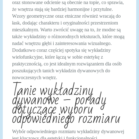
oraz stonowane odcienie są obecnie na topie, co sprawia,
że wnętrza stają się bardziej harmonijne i przytulne.
Wzory geometryczne oraz etniczne również wracają do
łask, dodając charakteru i oryginalności przestrzeniom
mieszkalnym. Warto zwrócić uwagę na to, że modne są
także wykładziny o różnorodnych teksturach, które mogą
nadać wnętrzu głębi i zainteresowania wizualnego.
Dodatkowo coraz częściej spotyka się wykładziny
wielofunkcyjne, które łączą w sobie estetykę z
praktycznością, co jest idealnym rozwiązaniem dla osób
poszukujących tanich wykładzin dywanowych do
nowoczesnych wnętrz.
Tanie wykładziny
dywanowe – porady
dotyczące wyboru
odpowiedniego rozmiaru
Wybór odpowiedniego rozmiaru wykładziny dywanowej
jest kluczowy dla estetyki i funkcjonalności