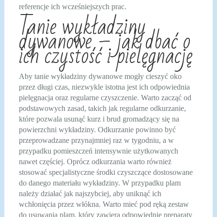
referencje ich wcześniejszych prac.
Tanie wykładziny
dywanowe – jak dbać o
ich czystość i pielęgnację
Aby tanie wykładziny dywanowe mogły cieszyć oko
przez długi czas, niezwykle istotna jest ich odpowiednia
pielęgnacja oraz regularne czyszczenie. Warto zacząć od
podstawowych zasad, takich jak regularne odkurzanie,
które pozwala usunąć kurz i brud gromadzący się na
powierzchni wykładziny. Odkurzanie powinno być
przeprowadzane przynajmniej raz w tygodniu, a w
przypadku pomieszczeń intensywnie użytkowanych
nawet częściej. Oprócz odkurzania warto również
stosować specjalistyczne środki czyszczące dostosowane
do danego materiału wykładziny. W przypadku plam
należy działać jak najszybciej, aby uniknąć ich
wchłonięcia przez włókna. Warto mieć pod ręką zestaw
do usuwania plam, który zawiera odpowiednie preparaty