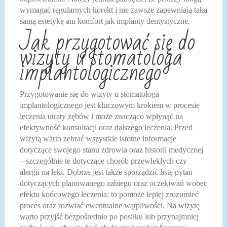
wymagać regularnych korekt i nie zawsze zapewniają taką
samą estetykę ani komfort jak implanty dentystyczne.
Jak przygotować się do
wizyty u stomatologa
implantologicznego
Przygotowanie się do wizyty u stomatologa
implantologicznego jest kluczowym krokiem w procesie
leczenia utraty zębów i może znacząco wpłynąć na
efektywność konsultacji oraz dalszego leczenia. Przed
wizytą warto zebrać wszystkie istotne informacje
dotyczące swojego stanu zdrowia oraz historii medycznej
– szczególnie te dotyczące chorób przewlekłych czy
alergii na leki. Dobrze jest także sporządzić listę pytań
dotyczących planowanego zabiegu oraz oczekiwań wobec
efektu końcowego leczenia; to pomoże lepiej zrozumieć
proces oraz rozwiać ewentualne wątpliwości. Na wizytę
warto przyjść bezpośrednio po posiłku lub przynajmniej