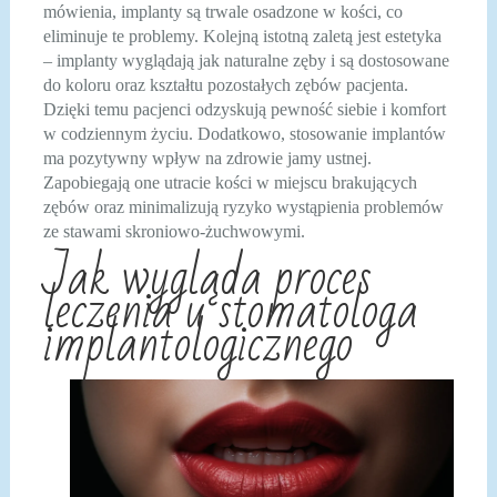
mówienia, implanty są trwale osadzone w kości, co
eliminuje te problemy. Kolejną istotną zaletą jest estetyka
– implanty wyglądają jak naturalne zęby i są dostosowane
do koloru oraz kształtu pozostałych zębów pacjenta.
Dzięki temu pacjenci odzyskują pewność siebie i komfort
w codziennym życiu. Dodatkowo, stosowanie implantów
ma pozytywny wpływ na zdrowie jamy ustnej.
Zapobiegają one utracie kości w miejscu brakujących
zębów oraz minimalizują ryzyko wystąpienia problemów
ze stawami skroniowo-żuchwowymi.
Jak wygląda proces
leczenia u stomatologa
implantologicznego