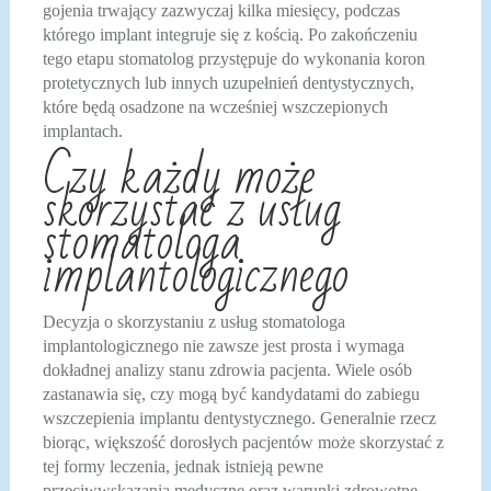
gojenia trwający zazwyczaj kilka miesięcy, podczas
którego implant integruje się z kością. Po zakończeniu
tego etapu stomatolog przystępuje do wykonania koron
protetycznych lub innych uzupełnień dentystycznych,
które będą osadzone na wcześniej wszczepionych
implantach.
Czy każdy może
skorzystać z usług
stomatologa
implantologicznego
Decyzja o skorzystaniu z usług stomatologa
implantologicznego nie zawsze jest prosta i wymaga
dokładnej analizy stanu zdrowia pacjenta. Wiele osób
zastanawia się, czy mogą być kandydatami do zabiegu
wszczepienia implantu dentystycznego. Generalnie rzecz
biorąc, większość dorosłych pacjentów może skorzystać z
tej formy leczenia, jednak istnieją pewne
przeciwwskazania medyczne oraz warunki zdrowotne,