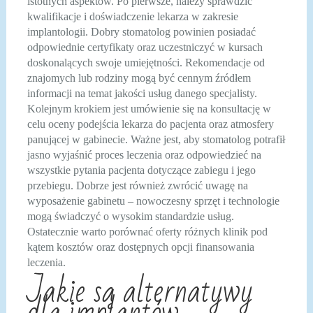
istotnych aspektów. Po pierwsze, należy sprawdzić
kwalifikacje i doświadczenie lekarza w zakresie
implantologii. Dobry stomatolog powinien posiadać
odpowiednie certyfikaty oraz uczestniczyć w kursach
doskonalących swoje umiejętności. Rekomendacje od
znajomych lub rodziny mogą być cennym źródłem
informacji na temat jakości usług danego specjalisty.
Kolejnym krokiem jest umówienie się na konsultację w
celu oceny podejścia lekarza do pacjenta oraz atmosfery
panującej w gabinecie. Ważne jest, aby stomatolog potrafił
jasno wyjaśnić proces leczenia oraz odpowiedzieć na
wszystkie pytania pacjenta dotyczące zabiegu i jego
przebiegu. Dobrze jest również zwrócić uwagę na
wyposażenie gabinetu – nowoczesny sprzęt i technologie
mogą świadczyć o wysokim standardzie usług.
Ostatecznie warto porównać oferty różnych klinik pod
kątem kosztów oraz dostępnych opcji finansowania
leczenia.
Jakie są alternatywy
dla implantów