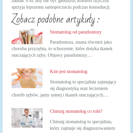
zadbać o to, aby nie być głodnym; komfort fizyczny
sprzyja lepszemu samopoczuciu podczas konsultacji.
Zobacz podobne artykuły :
Stomatolog od paradontozy
Paradontoza, znana również jako
choroba przyzębia, to schorzenie, które dotyka tkanek
otaczających zęby. Objawy paradontozy…
Kim jest stomatolog
Stomatolog to specjalista zajmujący
się diagnostyką oraz leczeniem
chorób zębów, jamy ustnej i tkanek otaczających.…
Chirurg stomatolog co robi?
Chirurg stomatolog to specjalista,
który zajmuje się diagnozowaniem