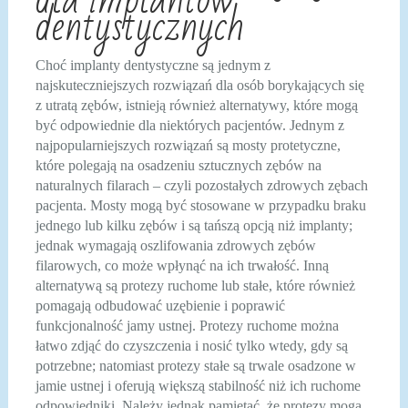
dentystycznych
Choć implanty dentystyczne są jednym z
najskuteczniejszych rozwiązań dla osób borykających się
z utratą zębów, istnieją również alternatywy, które mogą
być odpowiednie dla niektórych pacjentów. Jednym z
najpopularniejszych rozwiązań są mosty protetyczne,
które polegają na osadzeniu sztucznych zębów na
naturalnych filarach – czyli pozostałych zdrowych zębach
pacjenta. Mosty mogą być stosowane w przypadku braku
jednego lub kilku zębów i są tańszą opcją niż implanty;
jednak wymagają oszlifowania zdrowych zębów
filarowych, co może wpłynąć na ich trwałość. Inną
alternatywą są protezy ruchome lub stałe, które również
pomagają odbudować uzębienie i poprawić
funkcjonalność jamy ustnej. Protezy ruchome można
łatwo zdjąć do czyszczenia i nosić tylko wtedy, gdy są
potrzebne; natomiast protezy stałe są trwale osadzone w
jamie ustnej i oferują większą stabilność niż ich ruchome
odpowiedniki. Należy jednak pamiętać, że protezy mogą